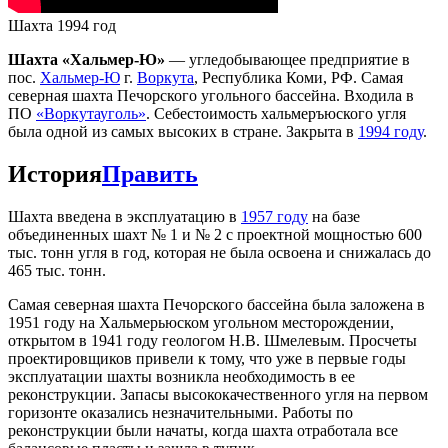
Шахта 1994 год
Шахта «Хальмер-Ю»
— угледобывающее предприятие в
пос.
Хальмер-Ю
г.
Воркута
, Республика Коми, РФ. Самая
северная шахта Печорского угольного бассейна. Входила в
ПО
«Воркутауголь»
. Себестоимость хальмеръюского угля
была одной из самых высоких в стране. Закрыта в
1994 году
.
История
Править
Шахта введена в эксплуатацию в
1957 году
на базе
объединенных шахт № 1 и № 2 с проектной мощностью 600
тыс. тонн угля в год, которая не была освоена и снижалась до
465 тыс. тонн.
Самая северная шахта Печорского бассейна была заложена в
1951 году на Хальмерьюском угольном месторождении,
открытом в 1941 году геологом Н.В. Шмелевым. Просчеты
проектировщиков привели к тому, что уже в первые годы
эксплуатации шахты возникла необходимость в ее
реконструкции. Запасы высококачественного угля на первом
горизонте оказались незначительными. Работы по
реконструкции были начаты, когда шахта отработала все