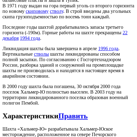
балансовые пласты и зашла в тупик.
В 1971 году выдан на гора первый уголь со второго горизонта
по новому
скиповому
стволу
. В строй введены два угольных
скипа грузоподъемностью по восемь тонн каждый.
Последние годы шахтой дорабатывались запасы третьего
горизонта (-190м). Горные работы на шахте прекращены
22
декабря
1994 года
.
Ликвидация шахты была завершена в апреле
1996 года
.
Вертикальные
стволы
шахты ликвидированы способом
полной засыпки. По согласованию с Госгортехнадзором
России, разборка зданий и сооружений на промплощадке
шахты не производилась и находятся в настоящее время в
аварийном состоянии.
В 2000 году шахта была погашена, 30 октября 2000 года
поселок Хальмер-Ю полностью выселен. В 2003 году на
территории ликвидированного поселка образован военный
полигон Пембой.
Характеристики
Править
Шахта «Хальмер-Ю» разрабатывала Хальмер-Юское
месторождение, расположенное на севере Печорского