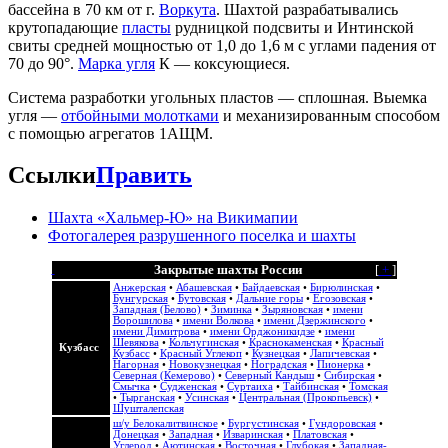
бассейна в 70 км от г.
Воркута
. Шахтой разрабатывались
крутопадающие
пласты
рудницкой подсвиты и Интинской
свиты средней мощностью от 1,0 до 1,6 м с углами падения от
70 до 90°.
Марка угля
К — коксующиеся.
Система разработки угольных пластов — сплошная. Выемка
угля —
отбойными молотками
и механизированным способом
с помощью агрегатов 1АЩМ.
Ссылки
Править
Шахта «Хальмер-Ю» на Викимапии
Фотогалерея разрушенного поселка и шахты
Закрытые шахты России
[
+
]
Анжерская
•
Абашевская
•
Байдаевская
•
Бирюлинская
•
Бунгурская
•
Бутовская
•
Дальние горы
•
Егозовская
•
Западная (Белово)
•
Зиминка
•
Зыряновская
•
имени
Ворошилова
•
имени Волкова
•
имени Дзержинского
•
имени Димитрова
•
имени Орджоникидзе
•
имени
Шевякова
•
Кольчугинская
•
Краснокаменская
•
Красный
Кузбасс
Кузбасс
•
Красный Углекоп
•
Кузнецкая
•
Лапичевская
•
Нагорная
•
Новокузнецкая
•
Ноградская
•
Пионерка
•
Северная (Кемерово)
•
Северный Кандыш
•
Сибирская
•
Смычка
•
Судженская
•
Суртаиха
•
Тайбинская
•
Томская
•
Тырганская
•
Усинская
•
Центральная (Прокопьевск)
•
Шушталепская
ш/у Белокалитвинское
•
Бургустинская
•
Гундоровская
•
Донецкая
•
Западная
•
Изваринская
•
Платовская
•
Углерод
•
Аютинская
•
Восточная
•
Глубокая
•
Западная-