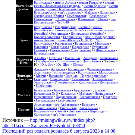
Капитальная
•
имени Артема
•
имени Горького
•
имени
Восточный
газеты «Комсомольская правда»
•
имени Красина
•
имени
Донбасс
Ленина
•
имени Октябрьской революции
•
Комиссаровская
•
ш/у Лиховское
•
Майская
•
Наклонная
•
Октябрьская-Южная
•
Самбековская
•
Соколовская
•
Центральная
•
Шолоховская
•
Юбилейная
•
Южная
•
1-я
Вертикальная
•
№ 37/40
Батуринская
•
Владимирская
•
имени Крупской
•
Калачёвская
•
Капитальная (Копейск)
•
Комсомольская»
(Копейск)
•
Коркинская
•
Центральная (Копейск)
•
Красная горнячка
•
Егоршинская
•
имени Володарского
•
Урал
имени Ленина
•
имени 40-летия ВЛКСМ
•
№ 6
Капитальная
•
Ключевская
•
Коспашская
•
Миасская
•
Нагорная
•
Октябрьская
•
Подозерная
•
Рудничная
•
Скальная
•
Центральная (Углеуральский)
•
Широковская
•
Шумихинская
Аяч-Яга
•
Глубокая
•
Восточная
•
Западная
•
Капитальная
Воркута и
•
Октябрьская
•
Промышленная
•
Центральная
•
Хальмер-
Инта
Ю
•
Юнь-Яга
•
Юр-Шор
•
Южная
Авангард
•
Амурская
•
Бошняково
•
Дальневосточная
•
Долинская
•
Горнозаводская
•
Капитальная
•
Макаровская
Приморье
•
Мгачи
•
Нагорная
•
Озёрная
•
Подгородненская
•
и Сахалин
Северная
•
Синегорская
•
Тельновская
•
Тихменевская
•
Углегорская
•
Углекаменская
•
Ударновская
•
Центральная
•
Шебунино
Бельковская
•
Бельцевская
•
Брусянская
•
Донская
•
Каменецкая № 3
•
Козельская
•
Майская
•
Нелидовская
•
Мосбасс
Никулинская
•
Подмосковная
•
Россошинская
•
Прогресс
•
Сафоновская
•
Середейская
Анадырская
•
ш/у Арбагарское
•
Букачача
•
Гусиноозерская
•
Енисейская
•
Завьяловская
•
Прочие
Кадыкчанская
•
Котуй
•
Листвянская
•
Пирамида
•
Сангарская
•
ш/у Черновское
Источник —
http://miningwiki.ru/w/index.php?
title=Шахта_«Хальмер-Ю»&oldid=63950
Последний раз редактировалась 6 августа 2023 в 14:08