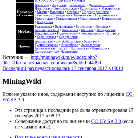
Ю
•
Юнь-Яга
•
Юр-Шор
•
Южная
Авангард
•
Амурская
•
Бошняково
•
Дальневосточная
•
Долинская
•
Горнозаводская
•
Капитальная
•
Макаровская
Приморье
•
Мгачи
•
Нагорная
•
Озёрная
•
Подгородненская
•
и Сахалин
Северная
•
Синегорская
•
Тельновская
•
Тихменевская
•
Углегорская
•
Углекаменская
•
Ударновская
•
Центральная
•
Шебунино
Бельковская
•
Бельцевская
•
Брусянская
•
Донская
•
Каменецкая № 3
•
Козельская
•
Майская
•
Нелидовская
•
Мосбасс
Никулинская
•
Подмосковная
•
Россошинская
•
Прогресс
•
Сафоновская
•
Середейская
Анадырская
•
ш/у Арбагарское
•
Букачача
•
Гусиноозерская
•
Енисейская
•
Завьяловская
•
Прочие
Кадыкчанская
•
Котуй
•
Листвянская
•
Пирамида
•
Сангарская
•
ш/у Черновское
Источник —
http://miningwiki.ru/w/index.php?
title=Шахта_«Красная_горнячка»&oldid=44390
Последний раз редактировалась 17 сентября 2017 в 08:13
MiningWiki
Если не указано иное, содержание доступно по лицензии
CC-
BY-SA 3.0
.
Эта страница в последний раз была отредактирована 17
сентября 2017 в 08:13.
Содержание доступно по лицензии
CC-BY-SA 3.0
(если
не указано иное).
Политика конфиденциальности