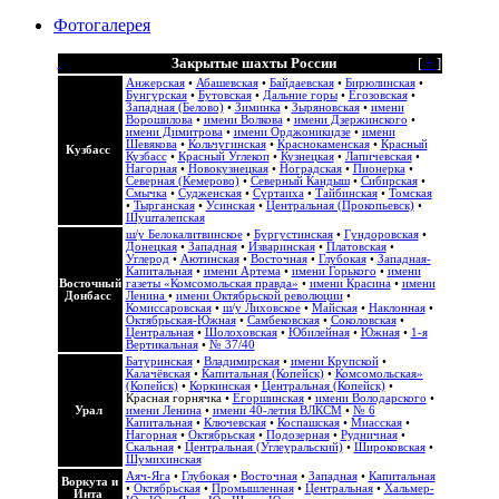
Фотогалерея
Закрытые шахты России
[
+
]
Анжерская
•
Абашевская
•
Байдаевская
•
Бирюлинская
•
Бунгурская
•
Бутовская
•
Дальние горы
•
Егозовская
•
Западная (Белово)
•
Зиминка
•
Зыряновская
•
имени
Ворошилова
•
имени Волкова
•
имени Дзержинского
•
имени Димитрова
•
имени Орджоникидзе
•
имени
Шевякова
•
Кольчугинская
•
Краснокаменская
•
Красный
Кузбасс
Кузбасс
•
Красный Углекоп
•
Кузнецкая
•
Лапичевская
•
Нагорная
•
Новокузнецкая
•
Ноградская
•
Пионерка
•
Северная (Кемерово)
•
Северный Кандыш
•
Сибирская
•
Смычка
•
Судженская
•
Суртаиха
•
Тайбинская
•
Томская
•
Тырганская
•
Усинская
•
Центральная (Прокопьевск)
•
Шушталепская
ш/у Белокалитвинское
•
Бургустинская
•
Гундоровская
•
Донецкая
•
Западная
•
Изваринская
•
Платовская
•
Углерод
•
Аютинская
•
Восточная
•
Глубокая
•
Западная-
Капитальная
•
имени Артема
•
имени Горького
•
имени
Восточный
газеты «Комсомольская правда»
•
имени Красина
•
имени
Донбасс
Ленина
•
имени Октябрьской революции
•
Комиссаровская
•
ш/у Лиховское
•
Майская
•
Наклонная
•
Октябрьская-Южная
•
Самбековская
•
Соколовская
•
Центральная
•
Шолоховская
•
Юбилейная
•
Южная
•
1-я
Вертикальная
•
№ 37/40
Батуринская
•
Владимирская
•
имени Крупской
•
Калачёвская
•
Капитальная (Копейск)
•
Комсомольская»
(Копейск)
•
Коркинская
•
Центральная (Копейск)
•
Красная горнячка
•
Егоршинская
•
имени Володарского
•
Урал
имени Ленина
•
имени 40-летия ВЛКСМ
•
№ 6
Капитальная
•
Ключевская
•
Коспашская
•
Миасская
•
Нагорная
•
Октябрьская
•
Подозерная
•
Рудничная
•
Скальная
•
Центральная (Углеуральский)
•
Широковская
•
Шумихинская
Аяч-Яга
•
Глубокая
•
Восточная
•
Западная
•
Капитальная
Воркута и
•
Октябрьская
•
Промышленная
•
Центральная
•
Хальмер-
Инта