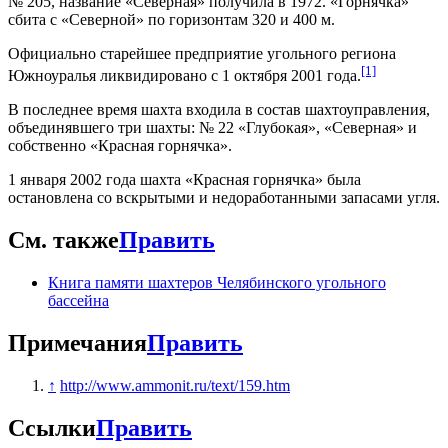
№ 205, название «Северная» получила в 1972. «Горнячка»
сбита с «Северной» по горизонтам 320 и 400 м.
Официально старейшее предприятие угольного региона
[1]
Южноуралья ликвидировано с 1 октября 2001 года.
В последнее время шахта входила в состав шахтоуправления,
объединявшего три шахты: № 22 «Глубокая», «Северная» и
собственно «Красная горнячка».
1 января 2002 года шахта «Красная горнячка» была
остановлена со вскрытыми и недоработанными запасами угля.
См. также
Править
Книга памяти шахтеров Челябинского угольного
бассейна
Примечания
Править
↑
http://www.ammonit.ru/text/159.htm
Ссылки
Править