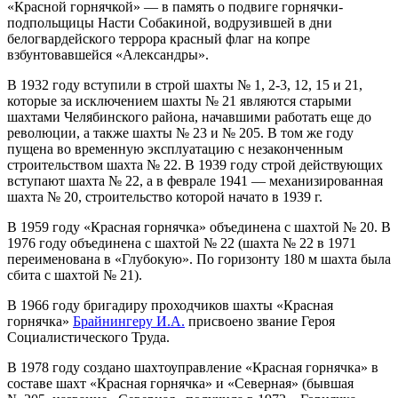
«Красной горнячкой» — в память о подвиге горнячки-
подпольщицы Насти Собакиной, водрузившей в дни
белогвардейского террора красный флаг на копре
взбунтовавшейся «Александры».
В 1932 году вступили в строй шахты № 1, 2-3, 12, 15 и 21,
которые за исключением шахты № 21 являются старыми
шахтами Челябинского района, начавшими работать еще до
революции, а также шахты № 23 и № 205. В том же году
пущена во временную эксплуатацию с незаконченным
строительством шахта № 22. В 1939 году строй действующих
вступают шахта № 22, а в феврале 1941 — механизированная
шахта № 20, строительство которой начато в 1939 г.
В 1959 году «Красная горнячка» объединена с шахтой № 20. В
1976 году объединена с шахтой № 22 (шахта № 22 в 1971
переименована в «Глубокую». По горизонту 180 м шахта была
сбита с шахтой № 21).
В 1966 году бригадиру проходчиков шахты «Красная
горнячка»
Брайнингеру И.А.
присвоено звание Героя
Социалистического Труда.
В 1978 году создано шахтоуправление «Красная горнячка» в
составе шахт «Красная горнячка» и «Северная» (бывшая