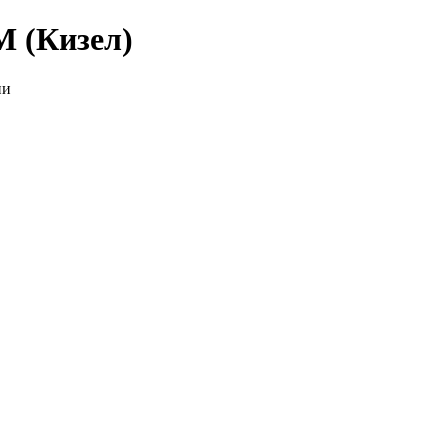
 (Кизел)
ии