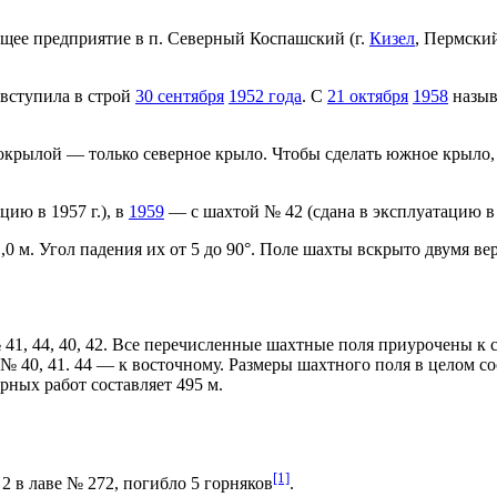
щее предприятие в п. Северный Коспашский (г.
Кизел
, Пермски
вступила в строй
30 сентября
1952 года
. С
21 октября
1958
назыв
крылой — только северное крыло. Чтобы сделать южное крыло, 
ию в 1957 г.), в
1959
— с шахтой № 42 (сдана в эксплуатацию в 1
0 м. Угол падения их от 5 до 90°. Поле шахты вскрыто двумя в
41, 44, 40, 42. Все перечисленные шахтные поля приурочены к
 № 40, 41. 44 — к восточному. Размеры шахтного поля в целом 
рных работ составляет 495 м.
[1]
 в лаве № 272, погибло 5 горняков
.