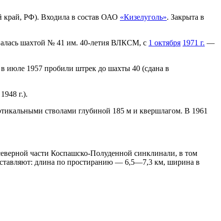
й край, РФ). Входила в состав ОАО
«Кизелуголь»
. Закрыта в
алась шахтой № 41 им. 40-летия ВЛКСМ, с
1 октября
1971 г.
—
в июле 1957 пробили штрек до шахты 40 (сдана в
948 г.).
ертикальными стволами глубиной 185 м и квершлагом. В 1961
 северной части Коспашско-Полуденной синклинали, в том
составляют: длина по простиранию — 6,5—7,3 км, ширина в