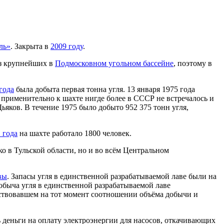
ль»
. Закрыта в
2009 году
.
из крупнейших в
Подмосковном угольном бассейне
, поэтому в
года
была добыта первая тонна угля. 13 января 1975 года
применительно к шахте нигде более в СССР не встречалось и
ьяков. В течение 1975 было добыто 952 375 тонн угля,
 года
на шахте работало 1800 человек.
о в Тульской области, но и во всём Центральном
вы
. Запасы угля в единственной разрабатываемой лаве были на
добыча угля в единственной разрабатываемой лаве
ествовавшем на тот момент соотношении объёма добычи и
ь деньги на оплату электроэнергии для насосов, откачивающих