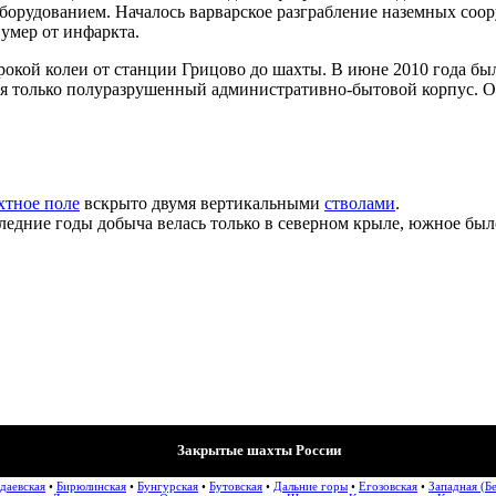
ем оборудованием. Началось варварское разграбление наземных
умер от инфаркта.
рокой колеи от станции Грицово до шахты. В июне 2010 года бы
лся только полуразрушенный административно-бытовой корпус. 
тное поле
вскрыто двумя вертикальными
стволами
.
едние годы добыча велась только в северном крыле, южное было
Закрытые шахты России
даевская
•
Бирюлинская
•
Бунгурская
•
Бутовская
•
Дальние горы
•
Егозовская
•
Западная (Б