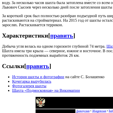
воду. За несколько часов шахта была затоплена вместе со вс
Львович Сысоев через несколько дней после затопления шахты 
За короткий срок был полностью разобран подъездной путь ши
растаскиваются на стройматериал. На 2015 год от шахты оста
зарослях. Растаскивается террикон.
Характеристики
[
править
]
Добыча угля велась на одном горизонте глубиной 74 метра.
Шах
Шахта имела три крыла — северное, южное и восточное. В посл
протяженность подземных выработок 26 км.
Ссылки
[
править
]
История шахты и фотографии
на сайте С. Болашенко
Кочегарка вырубилась
Фотогалерея шахты
Шахта «Подмосковная» на Викимапии
Анжерская
•
Абашевская
•
Бай