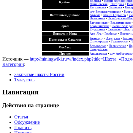
Волкова
•
имени Дзержинског
Кузбасс
Лапичевская
•
Нагорная
•
Нов
Тырганская
•
Усинская
•
Центр
ш/у Белокалитвинское
•
Бургу
Восточный Донбасс
Артема
•
имени Горького
•
им
Наклонная
•
Октябрьская-Юж
Батуринская
•
Владимирская
Урал
Егоршинская
•
имени Волода
Рудничная
•
Скальная
•
Центра
Воркута и Инта
Аяч-Яга
•
Глубокая
•
Восточн
Авангард
•
Амурская
•
Бошня
Приморье и Сахалин
Синегорская
•
Тельновская
•
Т
Бельковская
•
Бельцевская
•
Бр
Мосбасс
Середейская
Прочие
Анадырская
•
ш/у Арбагарско
Источник —
http://miningwiki.ru/w/index.php?title=Шахта_«По
Категории
:
Закрытые шахты России
Тулауголь
Навигация
Действия на странице
Статья
Обсуждение
Править
История