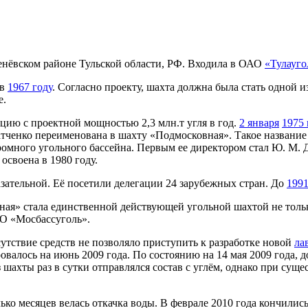
нёвском районе Тульской области, РФ. Входила в ОАО
«Тулауго
 в
1967 году
. Согласно проекту, шахта должна была стать одной 
е.
цию с проектной мощностью 2,3 млн.т угля в год.
2 января
1975 
ченко переименована в шахту «Подмосковная». Такое название 
ромного угольного бассейна. Первым ее директором стал Ю. М. Д
освоена в 1980 году.
зательной. Её посетили делегации 24 зарубежных стран. До
1991
ная» стала единственной действующей угольной шахтой не тольк
О «Мосбассуголь».
сутствие средств не позволяло приступить к разработке новой
ла
овалось на июнь 2009 года. По состоянию на 14 мая 2009 года, 
ахты раз в сутки отправлялся состав с углём, однако при сущ
ко месяцев велась откачка воды. В феврале 2010 года кончилис