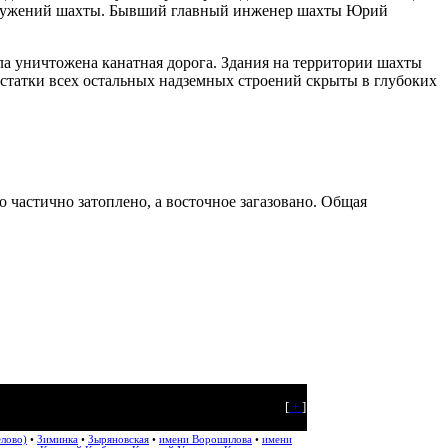
 сооружений шахты. Бывший главный инженер шахты Юрий
ла уничтожена канатная дорога. Здания на территории шахты
Остатки всех остальных надземных строений скрыты в глубоких
 частично затоплено, а восточное загазовано. Общая
[
+
]
елово)
•
Зиминка
•
Зыряновская
•
имени Ворошилова
•
имени