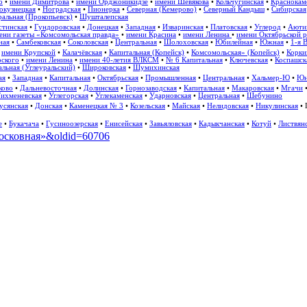
о
•
имени Димитрова
•
имени Орджоникидзе
•
имени Шевякова
•
Кольчугинская
•
Краснокам
окузнецкая
•
Ноградская
•
Пионерка
•
Северная (Кемерово)
•
Северный Кандыш
•
Сибирская
альная (Прокопьевск)
•
Шушталепская
стинская
•
Гундоровская
•
Донецкая
•
Западная
•
Изваринская
•
Платовская
•
Углерод
•
Аюти
ени газеты «Комсомольская правда»
•
имени Красина
•
имени Ленина
•
имени Октябрьской 
ная
•
Самбековская
•
Соколовская
•
Центральная
•
Шолоховская
•
Юбилейная
•
Южная
•
1-я 
•
имени Крупской
•
Калачёвская
•
Капитальная (Копейск)
•
Комсомольская» (Копейск)
•
Корки
рского
•
имени Ленина
•
имени 40-летия ВЛКСМ
•
№ 6 Капитальная
•
Ключевская
•
Коспашск
льная (Углеуральский)
•
Широковская
•
Шумихинская
ая
•
Западная
•
Капитальная
•
Октябрьская
•
Промышленная
•
Центральная
•
Хальмер-Ю
•
Юн
ково
•
Дальневосточная
•
Долинская
•
Горнозаводская
•
Капитальная
•
Макаровская
•
Мгачи
ихменевская
•
Углегорская
•
Углекаменская
•
Ударновская
•
Центральная
•
Шебунино
усянская
•
Донская
•
Каменецкая № 3
•
Козельская
•
Майская
•
Нелидовская
•
Никулинская
•
е
•
Букачача
•
Гусиноозерская
•
Енисейская
•
Завьяловская
•
Кадыкчанская
•
Котуй
•
Листвян
дмосковная»&oldid=60706