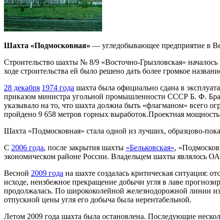
Шахта «Подмосковная»
— угледобывающее предприятие в Ве
Строительство шахты № 8/9 «Восточно-Грызловская» началось
ходе строительства ей было решено дать более громкое названи
28 декабря
1974 года
шахта была официально сдана в эксплуата
приказом министра угольной промышленности СССР Б. Ф. Брат
указывало на то, что шахта должна быть «флагманом» всего ог
пройдено 9 658 метров горных выработок.Проектная мощность 
Шахта «Подмосковная» стала одной из лучших, образцово-пока
С
2006 года
, после закрытия шахты
«Бельковская»
, «Подмосков
экономическом районе России. Владельцем шахты являлось ОА
Весной
2009 года
на шахте создалась критическая ситуация: от
исходе, неизбежное прекращение добычи угля в лаве прогнозир
продолжалась. По ширококолейной железнодорожной линии из ш
отпускной цены угля его добыча была нерентабельной.
Летом 2009 года шахта была остановлена. Последующие несколь