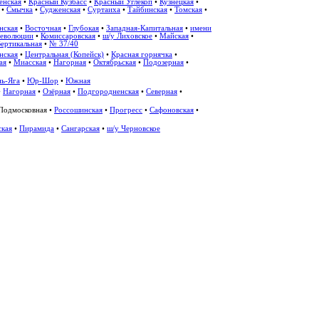
енская
•
Красный Кузбасс
•
Красный Углекоп
•
Кузнецкая
•
•
Смычка
•
Судженская
•
Суртаиха
•
Тайбинская
•
Томская
•
нская
•
Восточная
•
Глубокая
•
Западная-Капитальная
•
имени
революции
•
Комиссаровская
•
ш/у Лиховское
•
Майская
•
Вертикальная
•
№ 37/40
нская
•
Центральная (Копейск)
•
Красная горнячка
•
ая
•
Миасская
•
Нагорная
•
Октябрьская
•
Подозерная
•
ь-Яга
•
Юр-Шор
•
Южная
•
Нагорная
•
Озёрная
•
Подгородненская
•
Северная
•
Подмосковная
•
Россошинская
•
Прогресс
•
Сафоновская
•
ская
•
Пирамида
•
Сангарская
•
ш/у Черновское