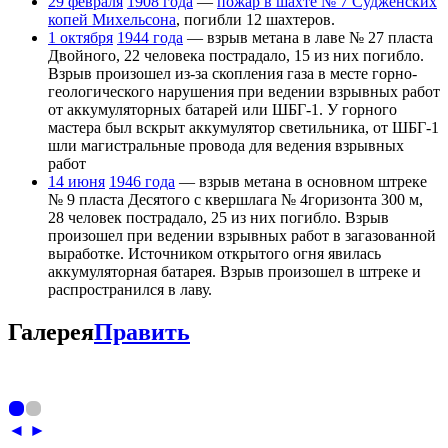
29 февраля
1908 года
—
пожар в шахте № 7 Судженских
копей Михельсона
, погибли 12 шахтеров.
1 октября
1944 года
— взрыв метана в лаве № 27 пласта
Двойного, 22 человека пострадало, 15 из них погибло.
Взрыв произошел из-за скопления газа в месте горно-
геологического нарушения при ведении взрывных работ
от аккумуляторных батарей или ШБГ-1. У горного
мастера был вскрыт аккумулятор светильника, от ШБГ-1
шли магистральные провода для ведения взрывных
работ
14 июня
1946 года
— взрыв метана в основном штреке
№ 9 пласта Десятого с квершлага № 4горизонта 300 м,
28 человек пострадало, 25 из них погибло. Взрыв
произошел при ведении взрывных работ в загазованной
выработке. Источником открытого огня явилась
аккумуляторная батарея. Взрыв произошел в штреке и
распространился в лаву.
Галерея
Править
◄
►