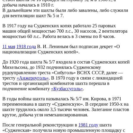
добыча началась в 1910 г.
В дальнейшем эти шахты были либо завалены, либо служили
для вентиляции шахт № 5 и 7.
В 1917 году на Судженских копях работало 25 паровых
машин общей мощностью 700 л.с., 30 насосов, 2 вентилятора
мощностью 60 л.с.. Работа велась в 3 смены по 8 часов.
11 мая
1918 года
В. И. Лениным был подписан декрет «О
национализации Судженских копей».
До 1920 года шахта № 5/7 входила в состав Судженских копей
Михельсона, до 1932 подчинялась Судженскому
рудоуправлению треста «Сибуголь» ВСНХ СССР, далее —
тресту
«Анжероуголь»
. В 1970 году в связи с ликвидацией
трестов и организаций комбинатов шахта перешла в
подчинение комбинату
«Кузбассуголь»
.
В годы войны шахта называлась № 5/7 им. Кирова, в 1971
переименована в шахту «Судженскую». В середине 1950-х на
шахте трудилось около 3,5 тысячи человек. Залегание пластов
крутое, добыча угля немеханизированная.
После генеральной реконструкции в
1981 году
шахта
«Судженская» получила новую промышленную площадку с