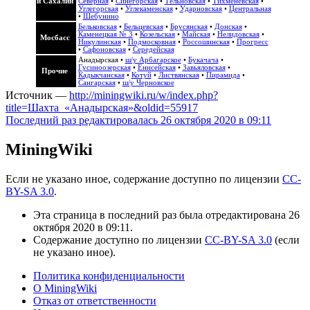
и Сахалин
Северная
•
Синегорская
•
Тельновская
•
Тихменевская
•
Углегорская
•
Углекаменская
•
Ударновская
•
Центральная
•
Шебунино
Бельковская
•
Бельцевская
•
Брусянская
•
Донская
•
Каменецкая № 3
•
Козельская
•
Майская
•
Нелидовская
•
Мосбасс
Никулинская
•
Подмосковная
•
Россошинская
•
Прогресс
•
Сафоновская
•
Середейская
Анадырская
•
ш/у Арбагарское
•
Букачача
•
Гусиноозерская
•
Енисейская
•
Завьяловская
•
Прочие
Кадыкчанская
•
Котуй
•
Листвянская
•
Пирамида
•
Сангарская
•
ш/у Черновское
Источник —
http://miningwiki.ru/w/index.php?
title=Шахта_«Анадырская»&oldid=55917
Последний раз редактировалась 26 октября 2020 в 09:11
MiningWiki
Если не указано иное, содержание доступно по лицензии
CC-
BY-SA 3.0
.
Эта страница в последний раз была отредактирована 26
октября 2020 в 09:11.
Содержание доступно по лицензии
CC-BY-SA 3.0
(если
не указано иное).
Политика конфиденциальности
О MiningWiki
Отказ от ответственности