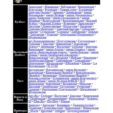
Анжерская
•
Абашевская
•
Байдаевская
•
Бирюлинская
•
Бунгурская
•
Бутовская
•
Дальние горы
•
Егозовская
•
Западная (Белово)
•
Зиминка
•
Зыряновская
•
имени
Ворошилова
•
имени Волкова
•
имени Дзержинского
•
имени Димитрова
•
имени Орджоникидзе
•
имени
Шевякова
•
Кольчугинская
•
Краснокаменская
•
Красный
Кузбасс
Кузбасс
•
Красный Углекоп
•
Кузнецкая
•
Лапичевская
•
Нагорная
•
Новокузнецкая
•
Ноградская
•
Пионерка
•
Северная (Кемерово)
•
Северный Кандыш
•
Сибирская
•
Смычка
•
Судженская
•
Суртаиха
•
Тайбинская
•
Томская
•
Тырганская
•
Усинская
•
Центральная (Прокопьевск)
•
Шушталепская
ш/у Белокалитвинское
•
Бургустинская
•
Гундоровская
•
Донецкая
•
Западная
•
Изваринская
•
Платовская
•
Углерод
•
Аютинская
•
Восточная
•
Глубокая
•
Западная-
Капитальная
•
имени Артема
•
имени Горького
•
имени
Восточный
газеты «Комсомольская правда»
•
имени Красина
•
имени
Донбасс
Ленина
•
имени Октябрьской революции
•
Комиссаровская
•
ш/у Лиховское
•
Майская
•
Наклонная
•
Октябрьская-Южная
•
Самбековская
•
Соколовская
•
Центральная
•
Шолоховская
•
Юбилейная
•
Южная
•
1-я
Вертикальная
•
№ 37/40
Батуринская
•
Владимирская
•
имени Крупской
•
Калачёвская
•
Капитальная (Копейск)
•
Комсомольская»
(Копейск)
•
Коркинская
•
Центральная (Копейск)
•
Красная горнячка
•
Егоршинская
•
имени Володарского
•
Урал
имени Ленина
•
имени 40-летия ВЛКСМ
•
№ 6
Капитальная
•
Ключевская
•
Коспашская
•
Миасская
•
Нагорная
•
Октябрьская
•
Подозерная
•
Рудничная
•
Скальная
•
Центральная (Углеуральский)
•
Широковская
•
Шумихинская
Аяч-Яга
•
Глубокая
•
Восточная
•
Западная
•
Капитальная
Воркута и
•
Октябрьская
•
Промышленная
•
Центральная
•
Хальмер-
Инта
Ю
•
Юнь-Яга
•
Юр-Шор
•
Южная
Авангард
•
Амурская
•
Бошняково
•
Дальневосточная
•
Долинская
•
Горнозаводская
•
Капитальная
•
Макаровская
Приморье
•
Мгачи
•
Нагорная
•
Озёрная
•
Подгородненская
•