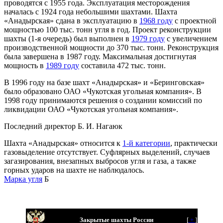
проводятся с 1955 года. Эксплуатация месторождения
началась с 1924 года небольшими шахтами. Шахта
«Анадырская» сдана в эксплуатацию в
1968 году
с проектной
мощностью 100 тыс. тонн угля в год. Проект реконструкции
шахты (1-я очередь) был выполнен в
1979 году
с увеличением
производственной мощности до 370 тыс. тонн. Реконструкция
была завершена в 1987 году. Максимальная достигнутая
мощность в
1989 году
составила 472 тыс. тонн.
В 1996 году на базе шахт «Анадырская» и «Беринговская»
было образовано ОАО «Чукотская угольная компания». В
1998 году принимаются решения о создании комиссий по
ликвидации ОАО «Чукотская угольная компания».
Последний директор Б. И. Нагаюк
Шахта «Анадырская» относится к
1-й категории
, практически
газовыделение отсутствует. Суфлярных выделений, случаев
загазирования, внезапных выбросов угля и газа, а также
горных ударов на шахте не наблюдалось.
Марка угля
Б
Закрытые шахты России
[
+
]