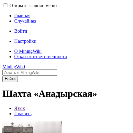
Открыть главное меню
Главная
Случайная
Войти
Настройки
О MiningWiki
Отказ от ответственности
MiningWiki
Найти
Шахта «Анадырская»
Язык
Править