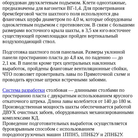
оборудован двухклетевым подъемом. Клети одноэтажные,
предназначены для вагонетки ВГ-1,4. Для проветривания
бремсберговой части шахтного поля используются два
фланговых шурфа диаметром по 4,0 м, которые оборудованы
одноклетевым подъемом с противовесом. В связи с большими
размерами восточного крыла шахты, в 3,5 км юго-восточнее
существующей промплощадки пройден вертикальный
воздухоподающий ствол.
Подготовка шахтного поля панельная. Размеры уклонной
панели простиранию пласта до 4,8 км, по падению — до
2,1 км. В панели кроме трех центральных наклонных
выработок, пройдены фланговые вентиляционные сбойки,
ЧТО позволяет проветривать лавы по Прямоточной схеме и
проводить ярусные штреки встречными забоями.
Система разработки
столбовая — длинными столбами по
простиранию пласта с двукратным использованием ярусного
откаточного штрека. Длина лавы колеблется от 140 до 180 м.
Производственная мощность шахты обеспечивается работой
ДВУХ очистных забоев, оборудованных механизированными
комплексами КД.
Проведение подготовительных выработок осуществляется
буровзрывным способом с использованием
породопогрузочных машин 1ППН5, 1ПНБ2У и 2ПНБ2У.