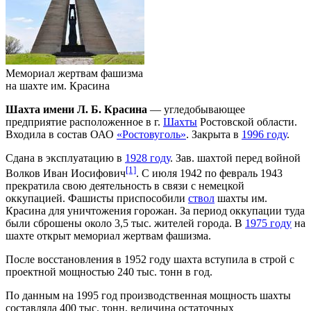
Мемориал жертвам фашизма
на шахте им. Красина
Шахта имени Л. Б. Красина
— угледобывающее
предприятие расположенное в г.
Шахты
Ростовской области.
Входила в состав ОАО
«Ростовуголь»
. Закрыта в
1996 году
.
Сдана в эксплуатацию в
1928 году
. Зав. шахтой перед войной
[1]
Волков Иван Иосифович
. С июля 1942 по февраль 1943
прекратила свою деятельность в связи с немецкой
оккупацией. Фашисты приспособили
ствол
шахты им.
Красина для уничтожения горожан. За период оккупации туда
были сброшены около 3,5 тыс. жителей города. В
1975 году
на
шахте открыт мемориал жертвам фашизма.
После восстановления в 1952 году шахта вступила в строй с
проектной мощностью 240 тыс. тонн в год.
По данным на 1995 год производственная мощность шахты
составляла 400 тыс. тонн, величина остаточных