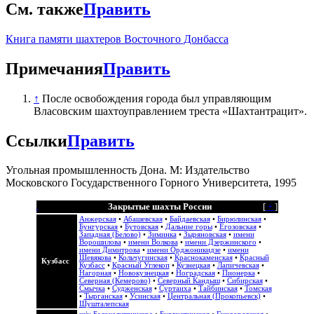
См. также
Править
Книга памяти шахтеров Восточного Донбасса
Примечания
Править
↑
После освобождения города был управляющим
Власовским шахтоуправлением треста «Шахтантрацит».
Ссылки
Править
Угольная промышленность Дона. М: Издательство
Московского Государственного Горного Университета, 1995
Закрытые шахты России
[
+
]
Анжерская
•
Абашевская
•
Байдаевская
•
Бирюлинская
•
Бунгурская
•
Бутовская
•
Дальние горы
•
Егозовская
•
Западная (Белово)
•
Зиминка
•
Зыряновская
•
имени
Ворошилова
•
имени Волкова
•
имени Дзержинского
•
имени Димитрова
•
имени Орджоникидзе
•
имени
Шевякова
•
Кольчугинская
•
Краснокаменская
•
Красный
Кузбасс
Кузбасс
•
Красный Углекоп
•
Кузнецкая
•
Лапичевская
•
Нагорная
•
Новокузнецкая
•
Ноградская
•
Пионерка
•
Северная (Кемерово)
•
Северный Кандыш
•
Сибирская
•
Смычка
•
Судженская
•
Суртаиха
•
Тайбинская
•
Томская
•
Тырганская
•
Усинская
•
Центральная (Прокопьевск)
•
Шушталепская