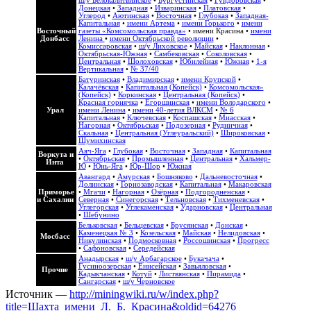
ш/у Белокалитвинское
•
Бургустинская
•
Гундоровская
•
Донецкая
•
Западная
•
Изваринская
•
Платовская
•
Углерод
•
Аютинская
•
Восточная
•
Глубокая
•
Западная-
Капитальная
•
имени Артема
•
имени Горького
•
имени
Восточный
газеты «Комсомольская правда»
•
имени Красина
•
имени
Донбасс
Ленина
•
имени Октябрьской революции
•
Комиссаровская
•
ш/у Лиховское
•
Майская
•
Наклонная
•
Октябрьская-Южная
•
Самбековская
•
Соколовская
•
Центральная
•
Шолоховская
•
Юбилейная
•
Южная
•
1-я
Вертикальная
•
№ 37/40
Батуринская
•
Владимирская
•
имени Крупской
•
Калачёвская
•
Капитальная (Копейск)
•
Комсомольская»
(Копейск)
•
Коркинская
•
Центральная (Копейск)
•
Красная горнячка
•
Егоршинская
•
имени Володарского
•
Урал
имени Ленина
•
имени 40-летия ВЛКСМ
•
№ 6
Капитальная
•
Ключевская
•
Коспашская
•
Миасская
•
Нагорная
•
Октябрьская
•
Подозерная
•
Рудничная
•
Скальная
•
Центральная (Углеуральский)
•
Широковская
•
Шумихинская
Аяч-Яга
•
Глубокая
•
Восточная
•
Западная
•
Капитальная
Воркута и
•
Октябрьская
•
Промышленная
•
Центральная
•
Хальмер-
Инта
Ю
•
Юнь-Яга
•
Юр-Шор
•
Южная
Авангард
•
Амурская
•
Бошняково
•
Дальневосточная
•
Долинская
•
Горнозаводская
•
Капитальная
•
Макаровская
Приморье
•
Мгачи
•
Нагорная
•
Озёрная
•
Подгородненская
•
и Сахалин
Северная
•
Синегорская
•
Тельновская
•
Тихменевская
•
Углегорская
•
Углекаменская
•
Ударновская
•
Центральная
•
Шебунино
Бельковская
•
Бельцевская
•
Брусянская
•
Донская
•
Каменецкая № 3
•
Козельская
•
Майская
•
Нелидовская
•
Мосбасс
Никулинская
•
Подмосковная
•
Россошинская
•
Прогресс
•
Сафоновская
•
Середейская
Анадырская
•
ш/у Арбагарское
•
Букачача
•
Гусиноозерская
•
Енисейская
•
Завьяловская
•
Прочие
Кадыкчанская
•
Котуй
•
Листвянская
•
Пирамида
•
Сангарская
•
ш/у Черновское
Источник —
http://miningwiki.ru/w/index.php?
title=Шахта_имени_Л._Б._Красина&oldid=64276