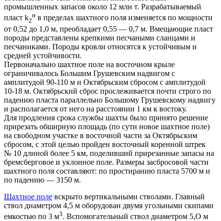
промышленных запасов около 12 млн т. Разрабатываемый
н
пласт k
в пределах шахтного поля изменяется по мощности
2
от 0,52 до 1,0 м, преобладает 0,55 — 0,7 м. Вмещающие пласт
породы представлены крепкими песчаными сланцами и
песчаниками. Породы кровли относятся к устойчивым и
средней устойчивости.
Первоначально шахтное поле на восточном крыле
ограничивалось Большим Грушевским надвигом с
амплитудой 90-110 м и Октябрьским сбросом с амплитудой
10-18 м. Октябрьский сброс прослеживается почти строго по
падению пласта параллельно Большому Грушевскому надвигу
и располагается от него на расстоянии 1 км к востоку.
Для продления срока службы шахты было принято решение
прирезать обширную площадь (по сути новое шахтное поле)
на свободном участке в восточной части за Октябрьским
сбросом, с этой целью пройден восточный коренной штрек
№ 10 длиной более 5 км, поделивший прирезанные запасы на
бремсберговое и уклонное поле. Размеры засбросовой части
шахтного поля составляют: по простиранию пласта 5700 м и
по падению — 3150 м.
Шахтное поле
вскрыто вертикальными стволами. Главный
ствол диаметром 4,5 м оборудован двумя угольными скипами
3
емкостью по 3 м
. Вспомогательный ствол диаметром 5,О м