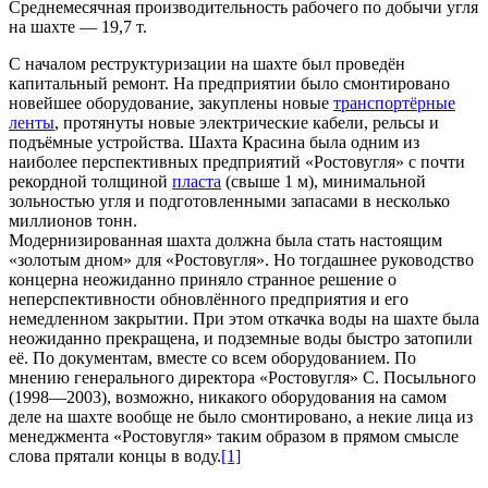
Среднемесячная производительность рабочего по добычи угля
на шахте — 19,7 т.
C началом реструктуризации на шахте был проведён
капитальный ремонт. На предприятии было смонтировано
новейшее оборудование, закуплены новые
транспортёрные
ленты
, протянуты новые электрические кабели, рельсы и
подъёмные устройства. Шахта Красина была одним из
наиболее перспективных предприятий «Ростов­угля» с почти
рекордной толщиной
пласта
(свыше 1 м), минимальной
зольностью угля и подготовленными запасами в несколько
миллионов тонн.
Модернизированная шахта должна была стать настоящим
«золотым дном» для «Ростовугля». Но тогдашнее руководство
концерна неожиданно приняло странное решение о
неперспективности обновлённого предприятия и его
немедленном закрытии. При этом откачка воды на шахте была
неожиданно прекращена, и подземные воды быстро затопили
её. По документам, вместе со всем оборудованием. По
мнению генерального директора «Ростовугля» С. Посыльного
(1998—2003), возможно, никакого оборудования на самом
деле на шахте вообще не было смонтировано, а некие лица из
менедж­мента «Ростовугля» таким образом в прямом смысле
слова прятали концы в воду.
[1]