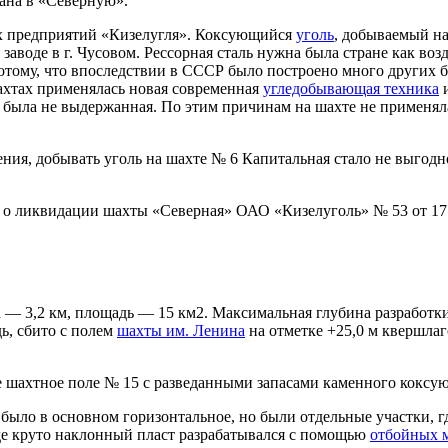
ана в «Северную».
ых предприятий «Кизелугля». Коксующийся
уголь
, добываемый на
 заводе в г. Чусовом. Рессорная сталь нужна была стране как во
потому, что впоследствии в СССР было построено много других 
шахтах применялась новая современная
угледобывающая техника
и
 была не выдержанная. По этим причинам на шахте не применяла
ния, добывать уголь на шахте № 6 Капитальная стало не выгодно 
о ликвидации шахты «Северная» ОАО «Кизелуголь» № 53 от 17.04
 — 3,2 км, площадь — 15 км2. Максимальная глубина разработк
дь, сбито с полем
шахты им. Ленина
на отметке +25,0 м квершла
 шахтное поле № 15 с разведанными запасами каменного коксующ
было в основном горизонтальное, но были отдельные участки, г
де круто наклонный пласт разрабатывался с помощью
отбойных 