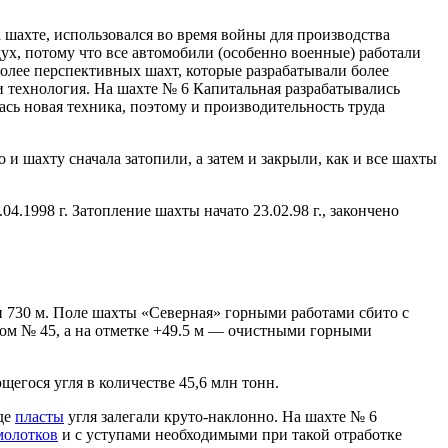
 шахте, использовался во время войны для производства
здух, потому что все автомобили (особенно военные) работали
более перспективных шахт, которые разрабатывали более
 технология. На шахте № 6 Капитальная разрабатывались
сь новая техника, поэтому и производительность труда
и шахту сначала затопили, а затем и закрыли, как и все шахты
.1998 г. Затопление шахты начато 23.02.98 г., закончено
и 730 м. Поле шахты «Северная» горными работами сбито с
гом № 45, а на отметке +49.5 м — очистными горными
егося угля в количестве 45,6 млн тонн.
де
пласты
угля залегали круто-наклонно. На шахте № 6
молотков
и с уступами необходимыми при такой отработке