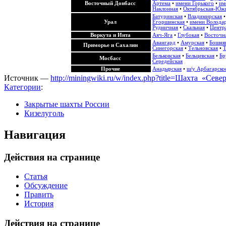
Восточный Донбасс
Артема
•
имени Горького
•
им
Наклонная
•
Октябрьская-Юж
Батуринская
•
Владимирская
Урал
Егоршинская
•
имени Волода
Рудничная
•
Скальная
•
Центра
Воркута и Инта
Аяч-Яга
•
Глубокая
•
Восточн
Авангард
•
Амурская
•
Бошня
Приморье и Сахалин
Синегорская
•
Тельновская
•
Т
Бельковская
•
Бельцевская
•
Бр
Мосбасс
Середейская
Прочие
Анадырская
•
ш/у Арбагарско
Источник —
http://miningwiki.ru/w/index.php?title=Шахта_«Сев
Категории
:
Закрытые шахты России
Кизелуголь
Навигация
Действия на странице
Статья
Обсуждение
Править
История
Действия на странице