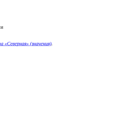
ии
 «Северная» (значения)
.