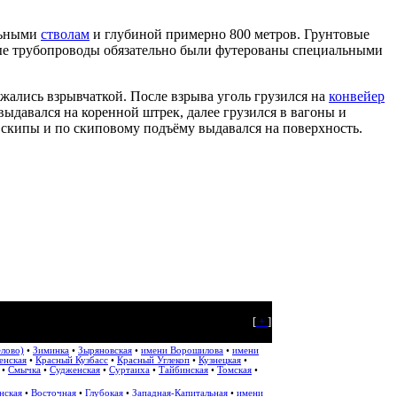
альными
стволам
и глубиной примерно 800 метров. Грунтовые
ые трубопроводы обязательно были футерованы специальными
яжались взрывчаткой. После взрыва уголь грузился на
конвейер
выдавался на коренной штрек, далее грузился в вагоны и
в скипы и по скиповому подъёму выдавался на поверхность.
[
+
]
елово)
•
Зиминка
•
Зыряновская
•
имени Ворошилова
•
имени
енская
•
Красный Кузбасс
•
Красный Углекоп
•
Кузнецкая
•
•
Смычка
•
Судженская
•
Суртаиха
•
Тайбинская
•
Томская
•
нская
•
Восточная
•
Глубокая
•
Западная-Капитальная
•
имени