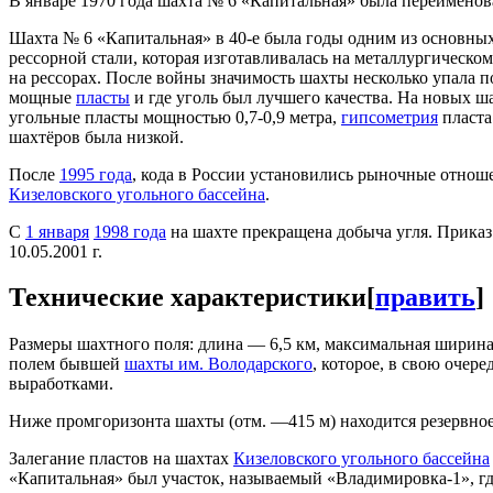
В январе 1970 года шахта № 6 «Капитальная» была переименов
Шахта № 6 «Капитальная» в 40-е была годы одним из основн
рессорной стали, которая изготавливалась на металлургическом
на рессорах. После войны значимость шахты несколько упала 
мощные
пласты
и где уголь был лучшего качества. На новых 
угольные пласты мощностью 0,7-0,9 метра,
гипсометрия
пласта
шахтёров была низкой.
После
1995 года
, кода в России установились рыночные отноше
Кизеловского угольного бассейна
.
С
1 января
1998 года
на шахте прекращена добыча угля. Приказ 
10.05.2001 г.
Технические характеристики
[
править
]
Размеры шахтного поля: длина — 6,5 км, максимальная ширина
полем бывшей
шахты им. Володарского
, которое, в свою очере
выработками.
Ниже промгоризонта шахты (отм. —415 м) находится резервное
Залегание пластов на шахтах
Кизеловского угольного бассейна
«Капитальная» был участок, называемый «Владимировка-1», г