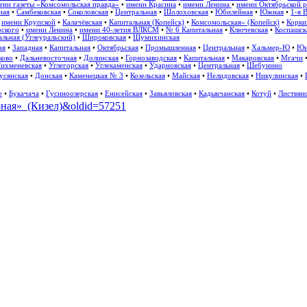
ени газеты «Комсомольская правда»
•
имени Красина
•
имени Ленина
•
имени Октябрьской 
ная
•
Самбековская
•
Соколовская
•
Центральная
•
Шолоховская
•
Юбилейная
•
Южная
•
1-я 
•
имени Крупской
•
Калачёвская
•
Капитальная (Копейск)
•
Комсомольская» (Копейск)
•
Корки
рского
•
имени Ленина
•
имени 40-летия ВЛКСМ
•
№ 6 Капитальная
•
Ключевская
•
Коспашск
льная (Углеуральский)
•
Широковская
•
Шумихинская
ая
•
Западная
•
Капитальная
•
Октябрьская
•
Промышленная
•
Центральная
•
Хальмер-Ю
•
Юн
ково
•
Дальневосточная
•
Долинская
•
Горнозаводская
•
Капитальная
•
Макаровская
•
Мгачи
ихменевская
•
Углегорская
•
Углекаменская
•
Ударновская
•
Центральная
•
Шебунино
усянская
•
Донская
•
Каменецкая № 3
•
Козельская
•
Майская
•
Нелидовская
•
Никулинская
•
е
•
Букачача
•
Гусиноозерская
•
Енисейская
•
Завьяловская
•
Кадыкчанская
•
Котуй
•
Листвян
ерная»_(Кизел)&oldid=57251