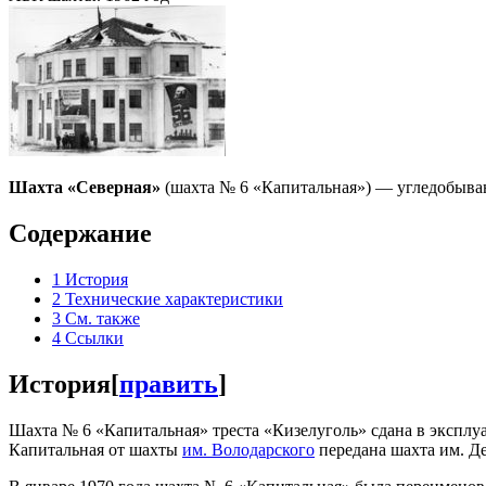
Шахта «Северная»
(шахта № 6 «Капитальная») — угледобыва
Содержание
1
История
2
Технические характеристики
3
См. также
4
Ссылки
История
[
править
]
Шахта № 6 «Капитальная» треста «Кизелуголь» сдана в эксплу
Капитальная от шахты
им. Володарского
передана шахта им. Д