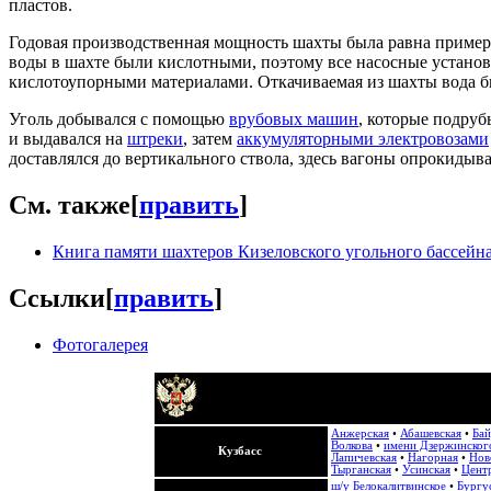
пластов.
Годовая производственная мощность шахты была равна пример
воды в шахте были кислотными, поэтому все насосные устано
кислотоупорными материалами. Откачиваемая из шахты вода бы
Уголь добывался с помощью
врубовых машин
, которые подруб
и выдавался на
штреки
, затем
аккумуляторными электровозами
доставлялся до вертикального ствола, здесь вагоны опрокидыв
См. также
[
править
]
Книга памяти шахтеров Кизеловского угольного бассейн
Ссылки
[
править
]
Фотогалерея
Анжерская
•
Абашевская
•
Бай
Волкова
•
имени Дзержинског
Кузбасс
Лапичевская
•
Нагорная
•
Нов
Тырганская
•
Усинская
•
Центр
ш/у Белокалитвинское
•
Бургу