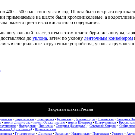
но 400—500 тыс. тонн угля в год. Шахта была вскрыта вертик
вки применяемые на шахте были хромоникелевые, а водоотливн
ла рыжего цвета из-за кислотного содержания.
ывали угольный пласт, затем в этом пласте бурились шпуры, зар
доставлялся до
уклона
, затем по уклону
ленточным конвейером
ались в специальные загрузочные устройства, уголь загружался 
а
Закрытые шахты России
даевская
•
Бирюлинская
•
Бунгурская
•
Бутовская
•
Дальние горы
•
Егозовская
•
Западная (Б
о
•
имени Димитрова
•
имени Орджоникидзе
•
имени Шевякова
•
Кольчугинская
•
Краснокам
окузнецкая
•
Ноградская
•
Пионерка
•
Северная (Кемерово)
•
Северный Кандыш
•
Сибирская
альная (Прокопьевск)
•
Шушталепская
стинская
•
Гундоровская
•
Донецкая
•
Западная
•
Изваринская
•
Платовская
•
Углерод
•
Аюти