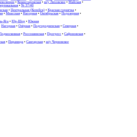
революции
•
Комиссаровская
•
ш/у Лиховское
•
Майская
•
Вертикальная
•
№ 37/40
нская
•
Центральная (Копейск)
•
Красная горнячка
•
ая
•
Миасская
•
Нагорная
•
Октябрьская
•
Подозерная
•
ь-Яга
•
Юр-Шор
•
Южная
•
Нагорная
•
Озёрная
•
Подгородненская
•
Северная
•
Подмосковная
•
Россошинская
•
Прогресс
•
Сафоновская
•
ская
•
Пирамида
•
Сангарская
•
ш/у Черновское