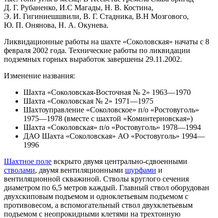
Д. Г. Рубаненко, И.С Магады, Н. В. Костина,
Э. И. Гигиниешшвили, В. Г. Стадника, В.Н Мозгового,
Ю. П. Онянова, Н. А. Окунева.
Ликвидационные работы на шахте «Соколовская» начаты с 8
февраля 2002 года. Технические работы по ликвидации
подземных горных выработок завершены 29.11.2002.
Изменение названия:
Шахта «Соколовская-Восточная № 2» 1963—1970
Шахта «Соколовская № 2» 1971—1975
Шахтоуправление «Соколовское» п/о «Ростовуголь»
1975—1978 (вместе с шахтой «Коминтерновская»)
Шахта «Соколовская» п/о «Ростовуголь» 1978—1994
ДАО Шахта «Соколовская» АО «Ростовуголь» 1994—
1996
Шахтное поле
вскрыто двумя центрально-сдвоенными
стволами
, двумя вентиляционными
шурфами
и
вентиляционной скважиной. Стволы круглого сечения
диаметром по 6,5 метров каждый. Главный ствол оборудован
двухскиповым подъемом и одноклетьевым подъемом с
противовесом, а вспомогательный ствол двухклетьевым
подъемом с неопрокидными клетями нa трехтонную