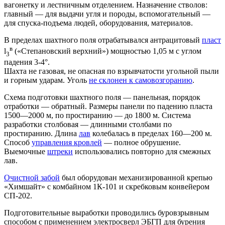
вагонетку и лестничным отделением. Назначение стволов:
главный — для выдачи угля и породы, вспомогательный —
для спуска-подъема людей, оборудования, материалов.
В пределах шахтного поля отрабатывался антрацитовый
пласт
в
l
(«Степановский верхний») мощностью 1,05 м с углом
3
падения 3-4°.
Шахта не газовая, не опасная по взрывчатости угольной пыли
и горным ударам. Уголь
не склонен к самовозгоранию
.
Схема подготовки шахтного поля — панельная, порядок
отработки — обратный. Размеры панели по падению пласта
1500—2000 м, по простиранию — до 1800 м. Система
разработки столбовая — длинными столбами по
простиранию. Длина
лав
колебалась в пределах 160—200 м.
Способ
управления кровлей
— полное обрушение.
Выемочные
штреки
использовались повторно для смежных
лав.
Очистной забой
был оборудован механизированной крепью
«Химшайт» с комбайном 1К-101 и скребковым конвейером
СП-202.
Подготовительные выработки проводились буровзрывным
способом с применением электросверл ЭБГП для бурения