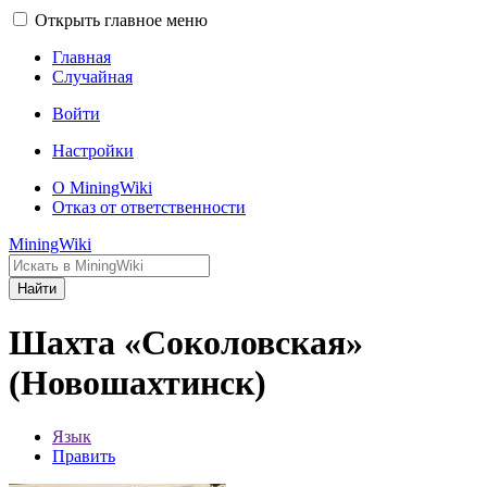
Открыть главное меню
Главная
Случайная
Войти
Настройки
О MiningWiki
Отказ от ответственности
MiningWiki
Найти
Шахта «Соколовская»
(Новошахтинск)
Язык
Править