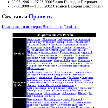
20.03.1996 — 07.06.2000 Чалов Геннадий Петрович
07.06.2000 — 15.03.2002 Стоянов Валерий Викторович
См. также
Править
Книга памяти шахтеров Восточного Донбасса
Закрытые шахты России
[
+
]
Анжерская
•
Абашевская
•
Байдаевская
•
Бирюлинская
•
Бунгурская
•
Бутовская
•
Дальние горы
•
Егозовская
•
Западная (Белово)
•
Зиминка
•
Зыряновская
•
имени
Ворошилова
•
имени Волкова
•
имени Дзержинского
•
имени Димитрова
•
имени Орджоникидзе
•
имени
Шевякова
•
Кольчугинская
•
Краснокаменская
•
Красный
Кузбасс
Кузбасс
•
Красный Углекоп
•
Кузнецкая
•
Лапичевская
•
Нагорная
•
Новокузнецкая
•
Ноградская
•
Пионерка
•
Северная (Кемерово)
•
Северный Кандыш
•
Сибирская
•
Смычка
•
Судженская
•
Суртаиха
•
Тайбинская
•
Томская
•
Тырганская
•
Усинская
•
Центральная (Прокопьевск)
•
Шушталепская
ш/у Белокалитвинское
•
Бургустинская
•
Гундоровская
•
Донецкая
•
Западная
•
Изваринская
•
Платовская
•
Углерод
•
Аютинская
•
Восточная
•
Глубокая
•
Западная-
Капитальная
•
имени Артема
•
имени Горького
•
имени
Восточный
газеты «Комсомольская правда»
•
имени Красина
•
имени
Донбасс
Ленина
•
имени Октябрьской революции
•
Комиссаровская
•
ш/у Лиховское
•
Майская
•
Наклонная
•
Октябрьская-Южная
•
Самбековская
•
Соколовская
•
Центральная
•
Шолоховская
•
Юбилейная
•
Южная
•
1-я
Вертикальная
•
№ 37/40
Батуринская
•
Владимирская
•
имени Крупской
•
Калачёвская
•
Капитальная (Копейск)
•
Комсомольская»
(Копейск)
•
Коркинская
•
Центральная (Копейск)
•
Красная горнячка
•
Егоршинская
•
имени Володарского
•