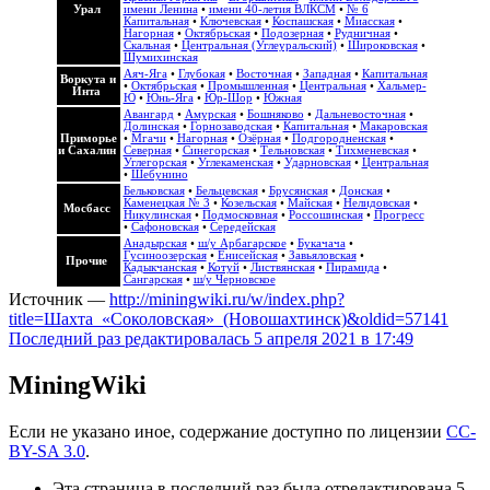
Урал
имени Ленина
•
имени 40-летия ВЛКСМ
•
№ 6
Капитальная
•
Ключевская
•
Коспашская
•
Миасская
•
Нагорная
•
Октябрьская
•
Подозерная
•
Рудничная
•
Скальная
•
Центральная (Углеуральский)
•
Широковская
•
Шумихинская
Аяч-Яга
•
Глубокая
•
Восточная
•
Западная
•
Капитальная
Воркута и
•
Октябрьская
•
Промышленная
•
Центральная
•
Хальмер-
Инта
Ю
•
Юнь-Яга
•
Юр-Шор
•
Южная
Авангард
•
Амурская
•
Бошняково
•
Дальневосточная
•
Долинская
•
Горнозаводская
•
Капитальная
•
Макаровская
Приморье
•
Мгачи
•
Нагорная
•
Озёрная
•
Подгородненская
•
и Сахалин
Северная
•
Синегорская
•
Тельновская
•
Тихменевская
•
Углегорская
•
Углекаменская
•
Ударновская
•
Центральная
•
Шебунино
Бельковская
•
Бельцевская
•
Брусянская
•
Донская
•
Каменецкая № 3
•
Козельская
•
Майская
•
Нелидовская
•
Мосбасс
Никулинская
•
Подмосковная
•
Россошинская
•
Прогресс
•
Сафоновская
•
Середейская
Анадырская
•
ш/у Арбагарское
•
Букачача
•
Гусиноозерская
•
Енисейская
•
Завьяловская
•
Прочие
Кадыкчанская
•
Котуй
•
Листвянская
•
Пирамида
•
Сангарская
•
ш/у Черновское
Источник —
http://miningwiki.ru/w/index.php?
title=Шахта_«Соколовская»_(Новошахтинск)&oldid=57141
Последний раз редактировалась 5 апреля 2021 в 17:49
MiningWiki
Если не указано иное, содержание доступно по лицензии
CC-
BY-SA 3.0
.
Эта страница в последний раз была отредактирована 5