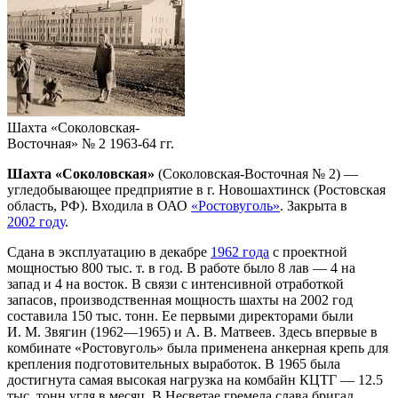
Шахта «Соколовская-
Восточная» № 2 1963-64 гг.
Шахта «Соколовская»
(Соколовская-Восточная № 2) —
угледобывающее предприятие в г. Новошахтинск (Ростовская
область, РФ). Входила в ОАО
«Ростовуголь»
. Закрыта в
2002 году
.
Сдана в эксплуатацию в декабре
1962 года
с проектной
мощностью 800 тыс. т. в год. В работе было 8 лав — 4 на
запад и 4 на восток. В связи с интенсивной отработкой
запасов, производственная мощность шахты на 2002 год
составила 150 тыс. тонн. Ее первыми директорами были
И. М. Звягин (1962—1965) и А. В. Матвеев. Здесь впервые в
комбинате «Ростовуголь» была применена анкерная крепь для
крепления подготовительных выработок. В 1965 была
достигнута самая высокая нагрузка на комбайн КЦТГ — 12.5
тыс. тонн угля в месяц. В Несветае гремела слава бригад