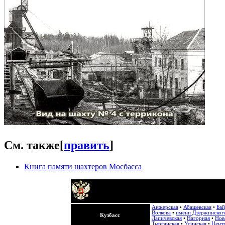
См. также
[
править
]
Книга памяти шахтеров Мосбасса
Анжерская
•
Абашевская
•
Бай
Волкова
•
имени Дзержинског
Кузбасс
Лапичевская
•
Нагорная
•
Нов
Тырганская
•
Усинская
•
Центр