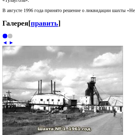
«Тулауголь».
В августе 1996 года принято решение о ликвидации шахты «Н
Галерея
[
править
]
◄
►