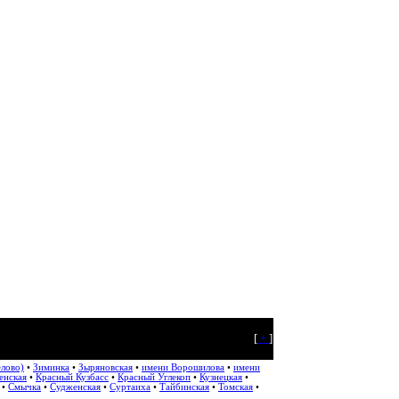
[
+
]
елово)
•
Зиминка
•
Зыряновская
•
имени Ворошилова
•
имени
енская
•
Красный Кузбасс
•
Красный Углекоп
•
Кузнецкая
•
•
Смычка
•
Судженская
•
Суртаиха
•
Тайбинская
•
Томская
•