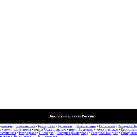
Закрытые шахты России
даевская
•
Бирюлинская
•
Бунгурская
•
Бутовская
•
Дальние горы
•
Егозовская
•
Западная (Б
о
•
имени Димитрова
•
имени Орджоникидзе
•
имени Шевякова
•
Кольчугинская
•
Краснокам
окузнецкая
•
Ноградская
•
Пионерка
•
Северная (Кемерово)
•
Северный Кандыш
•
Сибирская
альная (Прокопьевск)
•
Шушталепская