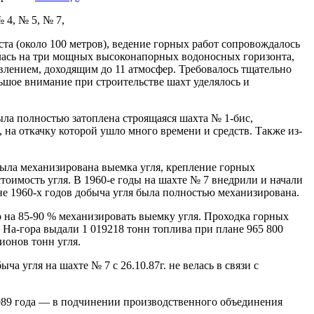
 4, № 5, № 7,
та (около 100 метров), ведение горных работ сопровождалось
алась на три мощных высоконапорных водоносных горизонта,
лением, доходящим до 11 атмосфер. Требовалось тщательно
ьшое внимание при строительстве шахт уделялось и
ыла полностью затоплена строящаяся шахта № 1-бис,
 на откачку которой ушло много времени и средств. Также из-
была механизирована выемка угля, крепление горных
тоимость угля. В 1960-е годы на шахте № 7 внедрили и начали
е 1960-х годов добыча угля была полностью механизирована.
на 85-90 % механизировать выемку угля. Проходка горных
 На-гора выдали 1 019218 тонн топлива при плане 965 800
ионов тонн угля.
 угля на шахте № 7 с 26.10.87г. не велась в связи с
1989 года — в подчинении производственного объединения