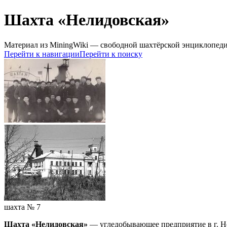
Шахта «Нелидовская»
Материал из MiningWiki — свободной шахтёрской энциклопед
Перейти к навигации
Перейти к поиску
шахта № 7
Шахта «Нелидовская»
— угледобывающее предприятие в г. Не