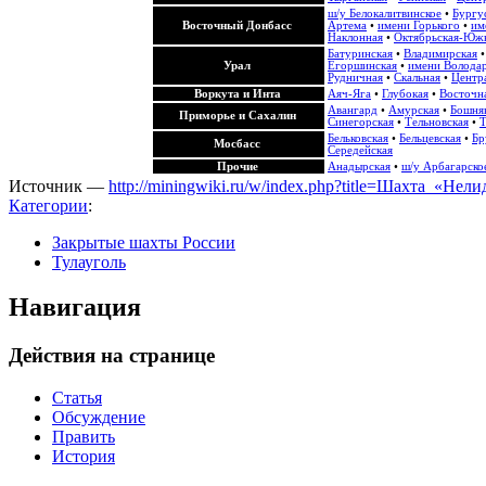
ш/у Белокалитвинское
•
Бургу
Восточный Донбасс
Артема
•
имени Горького
•
им
Наклонная
•
Октябрьская-Юж
Батуринская
•
Владимирская
Урал
Егоршинская
•
имени Волода
Рудничная
•
Скальная
•
Центра
Воркута и Инта
Аяч-Яга
•
Глубокая
•
Восточн
Авангард
•
Амурская
•
Бошня
Приморье и Сахалин
Синегорская
•
Тельновская
•
Т
Бельковская
•
Бельцевская
•
Бр
Мосбасс
Середейская
Прочие
Анадырская
•
ш/у Арбагарско
Источник —
http://miningwiki.ru/w/index.php?title=Шахта_«Не
Категории
:
Закрытые шахты России
Тулауголь
Навигация
Действия на странице
Статья
Обсуждение
Править
История