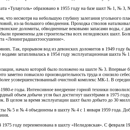
а «Тулауголь» образовано в 1955 году на базе шахт № 1, № 3, №
, что несмотря на небольшую глубину залегания угольного плас
ловий, из-за большого обводнения. Проходка стволов наталкив
вонские доломиты, обводненные вековыми запасами воды, с дав
были применены для строительства всех нелидовских шахт. Бол
еста «Ленинградшахтоосушение».
виях. Так, прорывом вод из девонских доломитов в 1949 году б
 водами затапливалась в 1954 году эксплуатационная шахта № 1,
изации, начало которой было положено на шахте № 3. Впервые 
что заметно повысило производительность труда и снизило себес
более усовершенствованный очистной комплекс МК-1. В середин
80-е годы. Интенсивное внедрение горной техники позволило 
рдный объем добычи угля был достигнут шахтёрами в 1975 году.
к. В целом за время эксплуатации шахт было добыто до 30 милл
 № 5 и № 4 объединены в шахту № 4 с 1 января 1959 года. Добыча
ания.
 В 1975 году переименована в шахту «Нелидовская». С февраля 