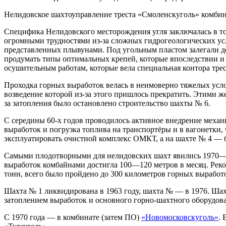
Нелидовское шахтоуправление треста «Смоленскуголь» комбинат
Специфика Нелидовского месторождения угля заключалась в том
огромными трудностями из-за сложных гидрогеологических ус
представленных плывунами. Под угольным пластом залегали де
продумать типы оптимальных крепей, которые впоследствии и 
осушительным работам, которые вела специальная контора тр
Проходка горных выработок велась в неимоверно тяжелых усло
возведение которой из-за этого пришлось прекратить. Этими же
за затопления было остановлено строительство шахты № 6.
С середины 60-х годов проводилось активное внедрение механ
выработок и погрузка топлива на транспортёры и в вагонетки, 
эксплуатировать очистной комплекс ОМКТ, а на шахте № 4 — 
Самыми плодотворными для нелидовских шахт явились 1970—19
выработок комбайнами достигла 100—120 метров в месяц. Реко
тонн, всего было пройдено до 300 километров горных выработо
Шахта № 1 ликвидирована в 1963 году, шахта № — в 1976. Шахты
затоплением выработок и основного горно-шахтного оборудов
С 1970 года — в комбинате (затем ПО)
«Новомосковскуголь»
.