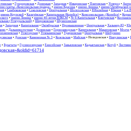
стинская
•
Гундоровская
•
Донецкая
•
Западная
•
Изваринская
•
Платовская
•
Углерод
•
Аюти
ени газеты «Комсомольская правда»
•
имени Красина
•
имени Ленина
•
имени Октябрьской 
ная
•
Самбековская
•
Соколовская
•
Центральная
•
Шолоховская
•
Юбилейная
•
Южная
•
1-я 
•
имени Крупской
•
Калачёвская
•
Капитальная (Копейск)
•
Комсомольская» (Копейск)
•
Корки
рского
•
имени Ленина
•
имени 40-летия ВЛКСМ
•
№ 6 Капитальная
•
Ключевская
•
Коспашск
льная (Углеуральский)
•
Широковская
•
Шумихинская
ая
•
Западная
•
Капитальная
•
Октябрьская
•
Промышленная
•
Центральная
•
Хальмер-Ю
•
Юн
ково
•
Дальневосточная
•
Долинская
•
Горнозаводская
•
Капитальная
•
Макаровская
•
Мгачи
ихменевская
•
Углегорская
•
Углекаменская
•
Ударновская
•
Центральная
•
Шебунино
усянская
•
Донская
•
Каменецкая № 3
•
Козельская
•
Майская
•
Нелидовская
•
Никулинская
•
е
•
Букачача
•
Гусиноозерская
•
Енисейская
•
Завьяловская
•
Кадыкчанская
•
Котуй
•
Листвян
лидовская»&oldid=61714