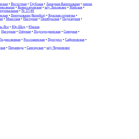
нская
•
Восточная
•
Глубокая
•
Западная-Капитальная
•
имени
революции
•
Комиссаровская
•
ш/у Лиховское
•
Майская
•
Вертикальная
•
№ 37/40
нская
•
Центральная (Копейск)
•
Красная горнячка
•
ая
•
Миасская
•
Нагорная
•
Октябрьская
•
Подозерная
•
ь-Яга
•
Юр-Шор
•
Южная
•
Нагорная
•
Озёрная
•
Подгородненская
•
Северная
•
Подмосковная
•
Россошинская
•
Прогресс
•
Сафоновская
•
ская
•
Пирамида
•
Сангарская
•
ш/у Черновское