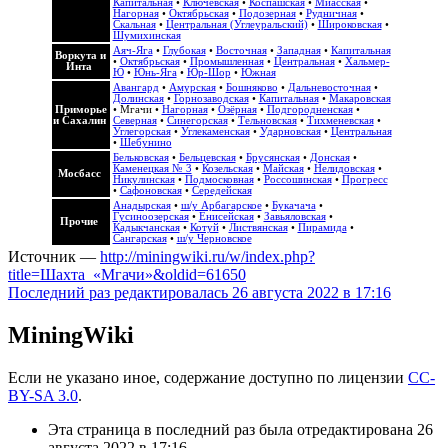
Капитальная
•
Ключевская
•
Коспашская
•
Миасская
•
Нагорная
•
Октябрьская
•
Подозерная
•
Рудничная
•
Скальная
•
Центральная (Углеуральский)
•
Широковская
•
Шумихинская
Аяч-Яга
•
Глубокая
•
Восточная
•
Западная
•
Капитальная
Воркута и
•
Октябрьская
•
Промышленная
•
Центральная
•
Хальмер-
Инта
Ю
•
Юнь-Яга
•
Юр-Шор
•
Южная
Авангард
•
Амурская
•
Бошняково
•
Дальневосточная
•
Долинская
•
Горнозаводская
•
Капитальная
•
Макаровская
Приморье
•
Мгачи
•
Нагорная
•
Озёрная
•
Подгородненская
•
и Сахалин
Северная
•
Синегорская
•
Тельновская
•
Тихменевская
•
Углегорская
•
Углекаменская
•
Ударновская
•
Центральная
•
Шебунино
Бельковская
•
Бельцевская
•
Брусянская
•
Донская
•
Каменецкая № 3
•
Козельская
•
Майская
•
Нелидовская
•
Мосбасс
Никулинская
•
Подмосковная
•
Россошинская
•
Прогресс
•
Сафоновская
•
Середейская
Анадырская
•
ш/у Арбагарское
•
Букачача
•
Гусиноозерская
•
Енисейская
•
Завьяловская
•
Прочие
Кадыкчанская
•
Котуй
•
Листвянская
•
Пирамида
•
Сангарская
•
ш/у Черновское
Источник —
http://miningwiki.ru/w/index.php?
title=Шахта_«Мгачи»&oldid=61650
Последний раз редактировалась 26 августа 2022 в 17:16
MiningWiki
Если не указано иное, содержание доступно по лицензии
CC-
BY-SA 3.0
.
Эта страница в последний раз была отредактирована 26
августа 2022 в 17:16.