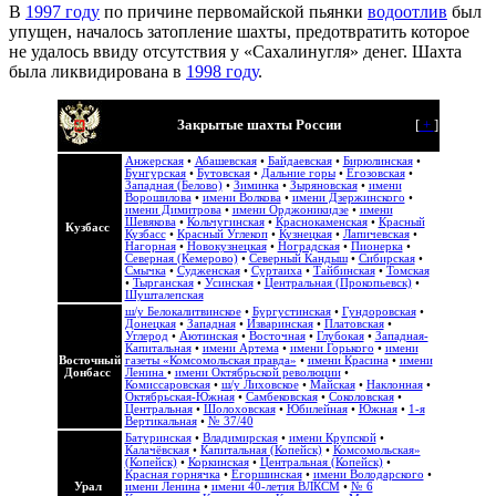
В
1997 году
по причине первомайской пьянки
водоотлив
был
упущен, началось затопление шахты, предотвратить которое
не удалось ввиду отсутствия у «Сахалинугля» денег. Шахта
была ликвидирована в
1998 году
.
Закрытые шахты России
[
+
]
Анжерская
•
Абашевская
•
Байдаевская
•
Бирюлинская
•
Бунгурская
•
Бутовская
•
Дальние горы
•
Егозовская
•
Западная (Белово)
•
Зиминка
•
Зыряновская
•
имени
Ворошилова
•
имени Волкова
•
имени Дзержинского
•
имени Димитрова
•
имени Орджоникидзе
•
имени
Шевякова
•
Кольчугинская
•
Краснокаменская
•
Красный
Кузбасс
Кузбасс
•
Красный Углекоп
•
Кузнецкая
•
Лапичевская
•
Нагорная
•
Новокузнецкая
•
Ноградская
•
Пионерка
•
Северная (Кемерово)
•
Северный Кандыш
•
Сибирская
•
Смычка
•
Судженская
•
Суртаиха
•
Тайбинская
•
Томская
•
Тырганская
•
Усинская
•
Центральная (Прокопьевск)
•
Шушталепская
ш/у Белокалитвинское
•
Бургустинская
•
Гундоровская
•
Донецкая
•
Западная
•
Изваринская
•
Платовская
•
Углерод
•
Аютинская
•
Восточная
•
Глубокая
•
Западная-
Капитальная
•
имени Артема
•
имени Горького
•
имени
Восточный
газеты «Комсомольская правда»
•
имени Красина
•
имени
Донбасс
Ленина
•
имени Октябрьской революции
•
Комиссаровская
•
ш/у Лиховское
•
Майская
•
Наклонная
•
Октябрьская-Южная
•
Самбековская
•
Соколовская
•
Центральная
•
Шолоховская
•
Юбилейная
•
Южная
•
1-я
Вертикальная
•
№ 37/40
Батуринская
•
Владимирская
•
имени Крупской
•
Калачёвская
•
Капитальная (Копейск)
•
Комсомольская»
(Копейск)
•
Коркинская
•
Центральная (Копейск)
•
Красная горнячка
•
Егоршинская
•
имени Володарского
•
Урал
имени Ленина
•
имени 40-летия ВЛКСМ
•
№ 6