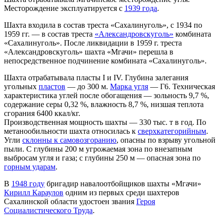
Месторождение эксплуатируется с
1939 года
.
Шахта входила в состав треста «Сахалинуголь», с 1934 по
1959 гг. — в состав треста
«Александровскуголь»
комбината
«Сахалинуголь». После ликвидации в 1959 г. треста
«Александровскуголь» шахта «Мгачи» перешла в
непосредственное подчинение комбината «Сахалинуголь».
Шахта отрабатывала пласты I и IV. Глубина залегания
угольных
пластов
— до 300 м.
Марка угля
— Г6. Техническая
характеристика углей после обогащения — зольность 9,7 %,
содержание серы 0,32 %, влажность 8,7 %, низшая теплота
сгорания 6400 ккал/кг.
Производственная мощность шахты — 330 тыс. т в год. По
метанообильности шахта относилась к
сверхкатегорийным
.
Угли
склонны к самовозгоранию
, опасны по взрыву угольной
пыли. С глубины 200 м угрожаемая зона по внезапным
выбросам угля и газа; с глубины 250 м — опасная зона по
горным ударам
.
В
1948 году
бригадир навалоотбойщиков шахты «Мгачи»
Кирилл Караулов
одним из первых среди шахтеров
Сахалинской области удостоен звания
Героя
Социалистического Труда
.