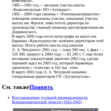
комплексы».
1985—1992 год — механик участка шахты
«Комсомольская» ПО «Антрацит».
1992—2000 годы связаны с «Ровенькиантрацитом»:
помощник начальника участка, начальник участка
шахты им. Фрунзе, заместитель директора по
производству, главный инженер шахтоуправления им.
Дзержинского.
В марте 2000 года после катастрофы на шахте им.
Баракова «Краснодонугля» назначен директором этой
шахты. Итоги работы шахты под началом
А. А. Чепурного: 2001 год — план 500 тыс. т, факт —
529 300, прирост к 2000 году — 82 290 т. С еще более
весомыми показателями закончен 2002 год, сделан
хороший задел на 2003 год, который бараковцы
закончили с «плюсом» в 162 тыс. тонн.
В марте 2003 года А. А. Чепурной назначен
генеральным директором ГП «Луганскуголь».
См. также
Править
Восстановление угольной промышленности
Ворошиловградской области (1943-1945)
Луганскуголь
[
+
]