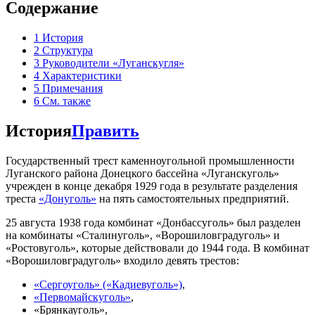
Содержание
1
История
2
Структура
3
Руководители «Луганскугля»
4
Характеристики
5
Примечания
6
См. также
История
Править
Государственный трест каменноугольной промышленности
Луганского района Донецкого бассейна «Луганскуголь»
учрежден в конце декабря 1929 года в результате разделения
треста
«Донуголь»
на пять самостоятельных предприятий.
25 августа 1938 года комбинат «Донбассуголь» был разделен
на комбинаты «Сталинуголь», «Ворошиловградуголь» и
«Ростовуголь», которые действовали до 1944 года. В комбинат
«Ворошиловградуголь» входило девять трестов:
«Сергоуголь» («Кадиевуголь»)
,
«Первомайскуголь»
,
«Брянкауголь»,