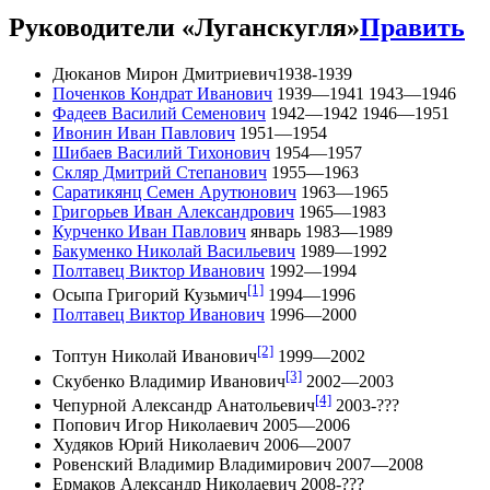
Руководители «Луганскугля»
Править
Дюканов Мирон Дмитриевич1938-1939
Поченков Кондрат Иванович
1939—1941 1943—1946
Фадеев Василий Семенович
1942—1942 1946—1951
Ивонин Иван Павлович
1951—1954
Шибаев Василий Тихонович
1954—1957
Скляр Дмитрий Степанович
1955—1963
Саратикянц Семен Арутюнович
1963—1965
Григорьев Иван Александрович
1965—1983
Курченко Иван Павлович
январь 1983—1989
Бакуменко Николай Васильевич
1989—1992
Полтавец Виктор Иванович
1992—1994
[1]
Осыпа Григорий Кузьмич
1994—1996
Полтавец Виктор Иванович
1996—2000
[2]
Топтун Николай Иванович
1999—2002
[3]
Скубенко Владимир Иванович
2002—2003
[4]
Чепурной Александр Анатольевич
2003-???
Попович Игор Николаевич 2005—2006
Худяков Юрий Николаевич 2006—2007
Ровенский Владимир Владимирович 2007—2008
Ермаков Александр Николаевич 2008-???