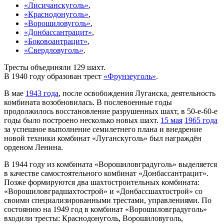
«Лисичанскуголь»
,
«Краснодонуголь»
,
«Ворошиловуголь»
,
«Донбассантрацит»
,
«Боковоантрацит»
,
«Свердловуголь»
.
Тресты объединяли 129 шахт.
В 1940 году образован трест
«Фрунзеуголь»
.
В мае
1943 года
, после освобождения Луганска, деятельность
комбината возобновилась. В послевоенные годы
продолжилось восстановление разрушенных шахт, в 50-е-60-е
годы было построено несколько новых шахт.
15 мая
1965 года
за успешное выполнение семилетнего плана и внедрение
новой техники комбинат «Луганскуголь» был награждён
орденом Ленина.
В 1944 году из комбината «Ворошиловградуголь» выделяется
в качестве самостоятельного комбинат «Донбассантрацит».
Позже формируются два шахтостроительных комбината:
«Ворошиловградшахтострой» и «Донбассшахтострой» со
своими специализированными трестами, управлениями. По
состоянию на 1949 год в комбинат «Ворошиловградуголь»
входили тресты: Краснодонуголь, Ворошиловуголь,