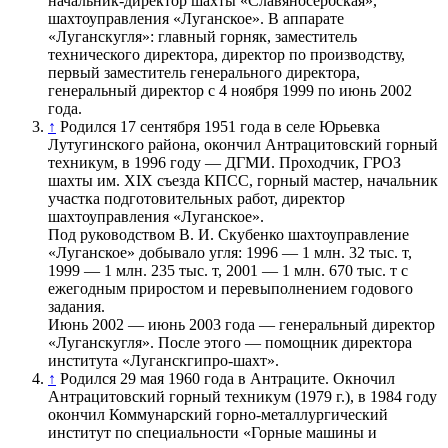
начальник-директор шахты «Славяносербская»,
шахтоуправления «Луганское». В аппарате
«Луганскугля»: главный горняк, заместитель
технического директора, директор по производству,
первый заместитель генерального директора,
генеральный директор с 4 ноября 1999 по июнь 2002
года.
↑
Родился 17 сентября 1951 года в селе Юрьевка
Лутугинского района, окончил Антрацитовский горный
техникум, в 1996 году — ДГМИ. Проходчик, ГРОЗ
шахты им. XIX съезда КПСС, горный мастер, начальник
участка подготовительных работ, директор
шахтоуправления «Луганское».
Под руководством В. И. Скубенко шахтоуправление
«Луганское» добывало угля: 1996 — 1 млн. 32 тыс. т,
1999 — 1 млн. 235 тыс. т, 2001 — 1 млн. 670 тыс. т с
ежегодным приростом и перевыполнением годового
задания.
Июнь 2002 — июнь 2003 года — генеральный директор
«Луганскугля». После этого — помощник директора
института «Луганскгипро-шахт».
↑
Родился 29 мая 1960 года в Антраците. Окночил
Антрацитовский горный техникум (1979 г.), в 1984 году
окончил Коммунарский горно-металлургический
институт по специальности «Горные машины и