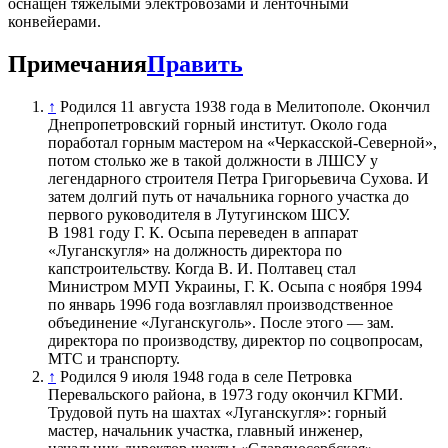
оснащён тяжёлыми электровозами и ленточными
конвейерами.
Примечания
Править
↑
Родился 11 августа 1938 года в Мелитополе. Окончил
Днепропетровский горный институт. Около года
поработал горным мастером на «Черкасской-Северной»,
потом столько же в такой должности в ЛШСУ у
легендарного строителя Петра Григорьевича Сухова. И
затем долгий путь от начальника горного участка до
первого руководителя в Лутугинском ШСУ.
В 1981 году Г. К. Осыпа переведен в аппарат
«Луганскугля» на должность директора по
капстроительству. Когда В. И. Полтавец стал
Министром МУП Украины, Г. К. Осыпа с ноября 1994
по январь 1996 года возглавлял производственное
объединение «Луганскуголь». После этого — зам.
директора по производству, директор по соцвопросам,
МТС и транспорту.
↑
Родился 9 июля 1948 года в селе Петровка
Перевальского района, в 1973 году окончил КГМИ.
Трудовой путь на шахтах «Луганскугля»: горный
мастер, начальник участка, главный инженер,