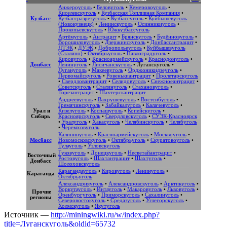
Анжероуголь
•
Беловуголь
•
Кемеровоуголь
•
Киселевскуголь
•
Кузбасская Топливная Компания
•
Кузбасс
Кузбассразрезуголь
•
Кузбассуголь
•
Куйбышевуголь
(Новокузнецк)
•
Ленинскуголь
•
Осинникиуголь
•
Прокопьевскуголь
•
Южкузбассуголь
Артёмуголь
•
Антрацит
•
Брянскуголь
•
Будённовуголь
•
Ворошиловуголь
•
Дзержинскуголь
•
Донбассантрацит
•
ДТЭК
•
ДУЭК
•
Добропольеуголь
•
Куйбышевуголь
(Сталино)
•
Октябрьуголь
•
Павлоградуголь
•
Кировуголь
•
Красноармейскуголь
•
Краснодонуголь
•
Донбасс
Ленинуголь
•
Лисичанскуголь
•
Луганскуголь
•
Лугануголь
•
Макеевуголь
•
Орджоникидзеуголь
•
Первомайскуголь
•
Ровенькиантрацит
•
Пролетарскуголь
•
Свердловантрацит
•
Селидовуголь
•
Снежноеантрацит
•
Советскуголь
•
Сталинуголь
•
Стахановуголь
•
Торезантрацит
•
Шахтерскантрацит
Андреевуголь
•
Вахрушевуголь
•
Востсибуголь
•
Гремячинскуголь
•
Забайкалуголь
•
Калачевуголь
•
Урал и
Кизелуголь
•
Коспашуголь
•
Копейскуголь
•
Сибирь
Красноярскуголь
•
Свердловскуголь
•
СУЭК-Красноярск
•
Уралуголь
•
Хакасуголь
•
Челябинскуголь
•
Челябуголь
•
Черемховуголь
Калининуголь
•
Красноармейскуголь
•
Москвоуголь
•
Мосбасс
Новомосковскуголь
•
Октябрьуголь
•
Скуратовоуголь
•
Тулауголь
•
Узловскуголь
Гуковуголь
•
Донецкуголь
•
Несветайантрацит
•
Восточный
Ростовуголь
•
Шахтантрацит
•
Шахтуголь
•
Донбасс
Шолоховскуголь
Карагандауголь
•
Кировуголь
•
Ленинуголь
•
Караганда
Октябрьуголь
Александрияуголь
•
Александровскуголь
•
Арктикуголь
•
Воркутауголь
•
Интауголь
•
Макаровуголь
•
Львовуголь
•
Прочие
Оренбургуголь
•
Приморскуголь
•
Сахалинуголь
•
регионы
Северовостокуголь
•
Средазуголь
•
Углегорскуголь
•
Холмскуголь
•
Якутуголь
Источник —
http://miningwiki.ru/w/index.php?
title=Луганскуголь&oldid=65732