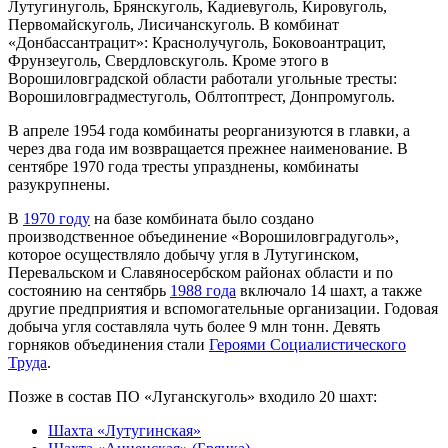
Лутугинуголь, Брянскуголь, Кадиевуголь, Кировуголь,
Первомайскуголь, Лисичанскуголь. В комбинат
«Донбассантрацит»: Краснолучуголь, Боковоантрацит,
Фрунзеуголь, Свердловскуголь. Кроме этого в
Ворошиловградской области работали угольные тресты:
Ворошиловградместуголь, Облтоптрест, Донпромуголь.
В апреле 1954 года комбинаты реорганизуются в главки, а
через два года им возвращается прежнее наименование. В
сентябре 1970 года тресты упразднены, комбинаты
разукрупнены.
В
1970 году
на базе комбината было создано
производственное объединение «Ворошиловградуголь»,
которое осуществляло добычу угля в Лутугинском,
Перевальском и Славяносербском районах области и по
состоянию на сентябрь
1988 года
включало 14 шахт, а также
другие предприятия и вспомогательные организации. Годовая
добыча угля составляла чуть более 9 млн тонн. Девять
горняков объединения стали
Героями Социалистического
Труда
.
Позже в состав ПО «Луганскуголь» входило 20 шахт:
Шахта «Лутугинская»