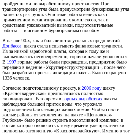
пройденными по выработанному пространству. При
транспортировке угля была предусмотрена бункеризация угля
на местах разгрузки. Очистные работы велись как с
применением механизированных комплексов, так и
средствами узкозахватной выемки, подготовительные
работы — в основном буровзрывным способом.
В начале 90-х, как и большинство угольных предприятий
Донбасса
, шахта стала испытывать финансовые трудности.
Из-за низкой заработной платы, которая к тому же и
выплачивалась несвоевременно, горняки начали увольняться.
В
1997
горные работы были прекращены, предприятие было
передано в ведение «Укруглереструктуризации», после чего
был разработан проект ликвидации шахты. Было сокращено
1336 человек.
Согласно подготовленному проекту, к
2006 году
шахту
«Красногвардейская» предполагалось полностью
ликвидировать. В то время в
горных выработках
шахты
наблюдался большой приток воды, что угрожало
подтоплением близлежащих жилых домов. Чтобы спасти
жилые районы от затопления, на шахте «Щегловская-
Глубокая» было решено строить водоотливной комплекс, в
состав которого включить к тому времени уже практически
полностью затопленную «Красногвардейскую». Именно в тот