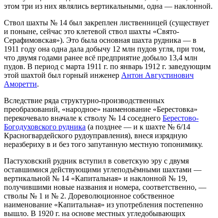
этом три из них являлись вертикальными, одна — наклонной.
Ствол шахты № 14 был закреплен лиственницей (существует
и поныне, сейчас это клетевой ствол шахты «Свято-
Серафимовская»). Это была основная шахта рудника — в
1911 году она одна дала добычу 12 млн пудов угля, при том,
что двумя годами ранее всё предприятие добыло 13,4 млн
пудов. В период с марта 1911 г. по январь 1912 г. заведующим
этой шахтой был горный инженер
Антон Августинович
Аморетти
.
Вследствие ряда структурно-производственных
преобразований, «народное» наименование «Берестовка»
перекочевало вначале к стволу № 14 соседнего
Берестово-
Богодуховского рудника
(а позднее — и к шахте № 6/14
Красногвардейского рудоуправления), внеся изрядную
неразбериху в и без того запутанную местную топонимику.
Пастуховский рудник вступил в советскую эру с двумя
оставшимися действующими углеподъёмными шахтами —
вертикальной № 14 «Капитальная» и наклонной № 19,
получившими новые названия и номера, соответственно, —
стволы № 1 и № 2. Дореволюционное собственное
наименование «Капитальная» из употребления постепенно
вышло. В 1920 г. на основе местных угледобывающих