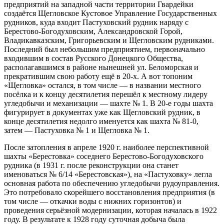
предприятий на западной части территории Гвардейки
создаётся Щегловское Кустовое Управление Государственных
рудников, куда входит Пастуховский рудник наряду с
Берестово-Богодуховским, Александровской Горой,
Владикавказским, Григорьевским и Щегловским рудниками.
Последний был небольшим предприятием, первоначально
входившим в состав Русского Донецкого Общества,
располагавшимся в районе нынешней ул. Беломорская и
прекратившим свою работу ещё в 20-х. А вот топоним
«Щегловка» остался, в том числе — в названии местного
посёлка и к концу десятилетия перешёл к местному лидеру
угледобычи и механизации — шахте № 1. В 20-е годы шахта
фигурирует в документах уже как Щегловский рудник, в
конце десятилетия недолго именуется как шахта № 81-0,
затем — Пастуховка № 1 и Щегловка № 1.
После затопления в апреле 1920 г. наиболее перспективной
шахты «Берестовка» соседнего Берестово-Богодуховского
рудника (в 1931 г. после реконструкции она станет
именоваться № 6/14 «Берестовская»), на «Пастуховку» легла
основная работа по обеспечению угледобычи рудоуправления.
Это потребовало скорейшего восстановления предприятия (в
том числе — откачки воды с нижних горизонтов) и
проведения серьёзной модернизации, которая началась в 1922
году. В результате к 1928 году суточная добыча была