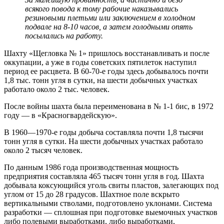
всякого повода к тому рабочие наказывались
резиновыми плетьми или заключением в холодном
подвале на 8-10 часов, а затем голодными опять
посылались на работу.
Шахту «Щегловка № 1» пришлось восстанавливать и после
оккупации, а уже в годы советских пятилеток наступил
период ее расцвета. В 60-70-е годы здесь добывалось почти
1,8 тыс. тонн угля в сутки, на шести добычных участках
работало около 2 тыс. человек.
После войны шахта была переименована в № 1-1 бис, в 1972
году — в «Красногвардейскую».
В 1960—1970-е годы добыча составляла почти 1,8 тысячи
тонн угля в сутки. На шести добычных участках работало
около 2 тысяч человек.
По данным 1986 года производственная мощность
предприятия составляла 465 тысяч тонн угля в год. Шахта
добывала коксующийся уголь свиты пластов, залегающих под
углом от 15 до 28 градусов. Шахтное поле вскрыто
вертикальными стволами, подготовлено уклонами. Система
разработки — сплошная при подготовке выемочных участков
либо полевыми выработками, либо выработками,