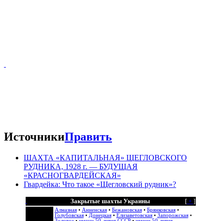
Источники
Править
Террикон шахты «Красногвардейская»
ШАХТА «КАПИТАЛЬНАЯ» ЩЕГЛОВСКОГО
РУДНИКА, 1928 г. — БУДУЩАЯ
«КРАСНОГВАРДЕЙСКАЯ»
Гвардейка: Что такое «Щегловский рудник»?
Закрытые шахты Украины
[
+
]
Алмазная
•
Анненская
•
Бежановская
•
Брянковская
•
Голубовская
•
Донецкая
•
Елизаветовская
•
Запорожская
•
Золотое
•
имени 50-летия СССР
•
имени 50-летия