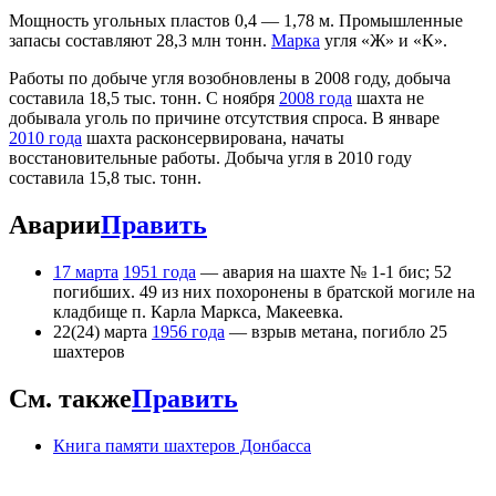
Мощность угольных пластов 0,4 — 1,78 м. Промышленные
запасы составляют 28,3 млн тонн.
Марка
угля «Ж» и «К».
Работы по добыче угля возобновлены в 2008 году, добыча
составила 18,5 тыс. тонн. С ноября
2008 года
шахта не
добывала уголь по причине отсутствия спроса. В январе
2010 года
шахта расконсервирована, начаты
восстановительные работы. Добыча угля в 2010 году
составила 15,8 тыс. тонн.
Аварии
Править
17 марта
1951 года
— авария на шахте № 1-1 бис; 52
погибших. 49 из них похоронены в братской могиле на
кладбище п. Карла Маркса, Макеевка.
22(24) марта
1956 года
— взрыв метана, погибло 25
шахтеров
См. также
Править
Книга памяти шахтеров Донбасса