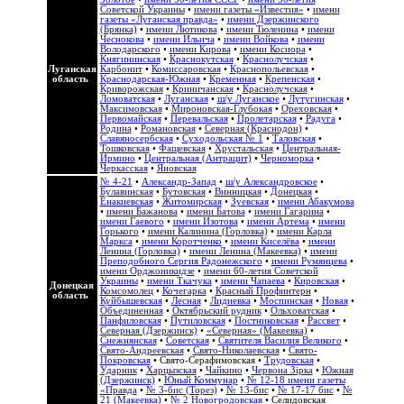
Советской Украины
•
имени газеты «Известия»
•
имени
газеты «Луганская правда»
•
имени Дзержинского
(Брянка)
•
имени Лютикова
•
имени Тюленина
•
имени
Чеснокова
•
имени Ильича
•
имени Войкова
•
имени
Володарского
•
имени Кирова
•
имени Косиора
•
Княгининская
•
Краснокутская
•
Краснолучская
•
Луганская
Карбонит
•
Комиссаровская
•
Краснопольевская
•
область
Краснодарская-Южная
•
Кременная
•
Крепенская
•
Криворожская
•
Криничанская
•
Краснолучская
•
Ломоватская
•
Луганская
•
ш/у Луганское
•
Лутугинская
•
Максимовская
•
Мироновская-Глубокая
•
Ореховская
•
Первомайская
•
Перевальская
•
Пролетарская
•
Радуга
•
Родина
•
Романовская
•
Северная (Краснодон)
•
Славяносербская
•
Суходольская № 1
•
Таловская
•
Тошковская
•
Фащевская
•
Хрустальская
•
Центральная-
Ирмино
•
Центральная (Антрацит)
•
Черноморка
•
Черкасская
•
Яновская
№ 4-21
•
Александр-Запад
•
ш/у Александровское
•
Булавинская
•
Бутовская
•
Винницкая
•
Донецкая
•
Енакиевская
•
Житомирская
•
Зуевская
•
имени Абакумова
•
имени Бажанова
•
имени Батова
•
имени Гагарина
•
имени Гаевого
•
имени Изотова
•
имени Артема
•
имени
Горького
•
имени Калинина (Горловка)
•
имени Карла
Маркса
•
имени Коротченко
•
имени Киселёва
•
имени
Ленина (Горловка)
•
имени Ленина (Макеевка)
•
имени
Преподобного Сергия Радонежского
•
имени Румянцева
•
имени Орджоникидзе
•
имени 60-летия Советской
Украины
•
имени Ткачука
•
имени Чапаева
•
Кировская
•
Донецкая
Комсомолец
•
Кочегарка
•
Красный Профинтерн
•
область
Куйбышевская
•
Лесная
•
Лидиевка
•
Моспинская
•
Новая
•
Объединенная
•
Октябрьский рудник
•
Ольховатская
•
Панфиловская
•
Путиловская
•
Постниковская
•
Рассвет
•
Северная (Дзержинск)
•
«Северная» (Макеевка)
•
Снежнянская
•
Советская
•
Святителя Василия Великого
•
Свято-Андреевская
•
Свято-Николаевская
•
Свято-
Покровская
•
Свято-Серафимовская
•
Трудовская
•
Ударник
•
Харцызская
•
Чайкино
•
Червона Зірка
•
Южная
(Дзержинск)
•
Юный Коммунар
•
№ 12-18 имени газеты
«Правда
•
№ 3-бис (Торез)
•
№ 13-бис
•
№ 17-17 бис
•
№
21 (Макеевка)
•
№ 2 Новогродовская
• Селидовская