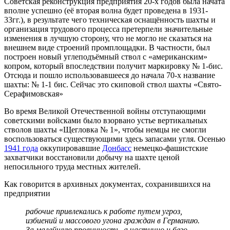
Советская реконструкция предприятия 20-х годов была начата
вполне успешно (её вторая волна будет проведена в 1931-
33гг.), в результате чего техническая оснащённость шахты и
организация трудового процесса претерпели значительные
изменения в лучшую сторону, что не могло не сказаться на
внешнем виде строений промплощадки. В частности, был
построен новый углеподъёмный ствол с «американским»
копром, который впоследствии получит маркировку № 1-бис.
Отсюда и пошло использовавшееся до начала 70-х название
шахты: № 1-1 бис. Сейчас это скиповой ствол шахты «Свято-
Серафимовская»
Во время Великой Отечественной войны отступающими
советскими войсками было взорвано устье вертикальных
стволов шахты «Щегловка № 1», чтобы немцы не смогли
воспользоваться существующими здесь запасами угля. Осенью
1941 года
оккупировавшие
Донбасс
немецко-фашистские
захватчики восстановили добычу на шахте ценой
непосильного труда местных жителей.
Как говорится в архивных документах, сохранившихся на
предприятии
рабочие привлекались к работе путем угроз,
избиений и массового угона граждан в Германию.
За малейшую провинность, а частично и безо