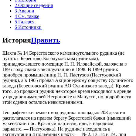
2
Общие сведения
3
Аварии
4
См. также
5
Галерея
6
Источники
История
Править
Шахта № 14 Берестовского каменноугольного рудника (не
путать с Берестово-Богодуховским рудником),
принадлежавшего помещице Н. Н. Иловайской, заложена в
1895 году, сдана в эксплуатацию в 1898. В 1899 рудник
приобрел промышленник Н. П. Пастухов (Пастуховский
рудник), а в 1905 продал Акционерному обществу Сулинского
завода (Берестовский рудник АО Сулинского завода). Кроме
того, до продажи рудник некоторое время находился в аренде
у предпринимателей Негропонте и Манусси, но подробности
этой сделки остались невыясненными.
Географически землеотвод рудника площадью 208 десятин
располагался на правом берегу Берестовой балки (нынешний
макеевский пос. Красный партизан, или, в народном
варианте, — Пастуховка). На руднике находились в
эксплуатации 4 подъёмных шахты — № 2, 13, 14 и 19 , при