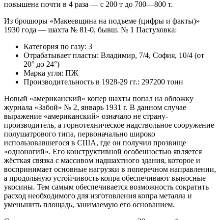
повышена почти в 4 раза — с 200 т до 700—800 т.
Из брошюры «Макеевщина на подъеме (цифры и факты)»
1930 года — шахта № 81-0, бывш. № 1 Пастуховка:
Категория по газу: 3
Отрабатывает пласты: Владимир, 7/4, София, 10/4 (от
20° до 24°)
Марка угля: ПЖ
Производительность в 1928-29 гг.: 297200 тонн
Новый «американский» копер шахты попал на обложку
журнала «Забой» № 2, январь 1931 г. В данном случае
выражение «американский» означало не страну-
производитель, а горнотехническое надствольное сооружение
полушатрового типа, первоначально широко
использовавшегося в США, где он получил прозвище
«одноногий». Его конструктивной особенностью является
жёсткая связка с массивом надшахтного здания, которое и
воспринимает основные нагрузки в поперечном направлении,
а продольную устойчивость копра обеспечивают выносные
укосины. Тем самым обеспечивается возможность сократить
расход необходимого для изготовления копра металла и
уменьшить площадь, занимаемую его основанием.