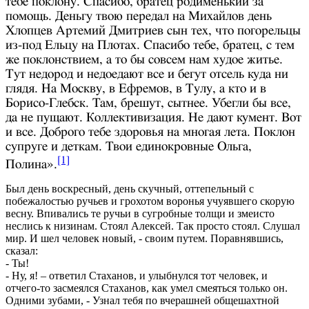
тебе поклону. Спасибо, братец родименький за
помощь. Деньгу твою передал на Михайлов день
Хлопцев Артемий Дмитриев сын тех, что погорельцы
из-под Ельцу на Плотах. Спасибо тебе, братец, с тем
же поклонствием, а то бы совсем нам худое житье.
Тут недород и недоедают все и бегут отсель куда ни
глядя. На Москву, в Ефремов, в Тулу, а кто и в
Борисо-Глебск. Там, брешут, сытнее. Убегли бы все,
да не пущают. Коллективизация. Не дают кумент. Вот
и все. Доброго тебе здоровья на многая лета. Поклон
супруге и деткам. Твои единокровные Ольга,
[1]
Полина».
Был день воскресный, день скучный, оттепельный с
побежалостью ручьев и грохотом воронья учуявшего скорую
весну. Впивались те ручьи в сугробные толщи и змеисто
неслись к низинам. Стоял Алексей. Так просто стоял. Слушал
мир. И шел человек новый, - своим путем. Поравнявшись,
сказал:
- Ты!
- Ну, я! – ответил Стаханов, и улыбнулся тот человек, и
отчего-то засмеялся Стаханов, как умел смеяться только он.
Одними зубами, - Узнал тебя по вчерашней общешахтной