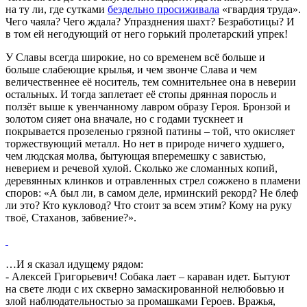
на ту ли, где сутками
бездельно просиживала
«гвардия труда».
Чего чаяла? Чего ждала? Упразднения шахт? Безработицы? И
в том ей негодующий от него горький пролетарский упрек!
У Славы всегда широкие, но со временем всё больше и
больше слабеющие крылья, и чем звонче Слава и чем
величественнее её носитель, тем сомнительнее она в неверии
остальных. И тогда заплетает её стопы дрянная поросль и
ползёт выше к увенчанному лавром образу Героя. Бронзой и
золотом сияет она вначале, но с годами тускнеет и
покрывается прозеленью грязной патины – той, что окисляет
торжествующий металл. Но нет в природе ничего худшего,
чем людская молва, бытующая вперемешку с завистью,
неверием и речевой хулой. Сколько же сломанных копий,
деревянных клинков и отравленных стрел сожжено в пламени
споров: «А был ли, в самом деле, ирминский рекорд? Не блеф
ли это? Кто кукловод? Что стоит за всем этим? Кому на руку
твоё, Стаханов, забвение?».
…И я сказал идущему рядом:
- Алексей Григорьевич! Собака лает – караван идет. Бытуют
на свете люди с их скверно замаскированной нелюбовью и
злой наблюдательностью за промашками Героев. Вражья,