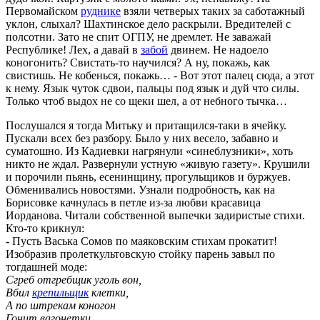
Первомайском
руднике
взяли четверых таких за саботажный
уклон, слыхал? Шахтинское дело раскрыли. Вредителей с
полсотни. Зато не спит ОГПУ, не дремлет. Не заважай
Республике! Лех, а давай в
забой
двинем. Не надоело
коногонить? Свистать-то научился? А ну, покажь, как
свистишь. Не кобенься, покажь… - Вот этот палец сюда, а этот
к нему. Язык чуток сдвои, пальцы под язык и дуй что силы.
Только чтоб выдох не со щеки шел, а от небного тычка…
Послушался я тогда Митьку и притащился-таки в ячейку.
Пускали всех без разбору. Было у них весело, забавно и
суматошно. Из Кадиевки нагрянули «синеблузники», хоть
никто не ждал. Развернули устную «живую газету». Крушили
и порочили пьянь, есенинщину, прогульщиков и буржуев.
Обменивались новостями. Узнали подробность, как на
Борисовке качнулась в петле из-за любви красавица
Иорданова. Читали собственной выпечки задиристые стихи.
Кто-то крикнул:
- Пусть Васька Сомов по маяковским стихам прокатит!
Изобразив пролеткультовскую стойку парень завыл по
тогдашней моде:
Сгреб отгребщик уголь вон,
Вбил
крепильщик
клетки,
А по штрекам коногон
Гонит вагонетки.