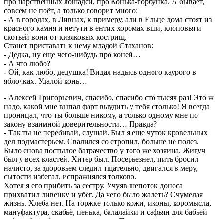
про царственных лошадей, про Конька-горбунка. А бывает,
совсем не поёт, а только говорит много:
- А в городах, в Ливнах, к примеру, али в Ельце дома стоят из
красного камня и нетути в ентих хоромах вши, клоповья и
скотьей вони от кизяковых кострищ.
Станет приставать к нему младой Стаханов:
- Дедка, ну еще чего-нибудь про коней…
- А что любо?
- Ой, как любо, дедушка! Видал надысь одного каурого в
яблочках. Удалой конь…
- Алексей Григорьевич, спасибо, спасибо сто тысяч раз! Это ж
надо, какой мне выпал фарт выудить у тебя столько! Я всегда
проницал, что ты больше никому, а только одному мне по
закону взаимной доверительности… Правда?
- Так ты не перебивай, слушай. Был я еще чуток кровельных
дел подмастерьем. Свалился со стропил, больше не полез.
Было снова постылое батрачество у того же хозяина. Живуч
был у всех властей. Хитер был. Посерьезнел, пить бросил
начисто, за здоровьем следил тщательно, двигался в меру,
сытости избегал, испражнялся толково.
Хотел я его прибить за сестру. Учуяв шепоток доноса
прихватил ливенку и убёг. Да чего было жалеть? Очумелая
жизнь. Хлеба нет. На торжке только кожи, иконы, коромысла,
мануфактура, скабьё, пенька, балалайки и сафьян для бабьей