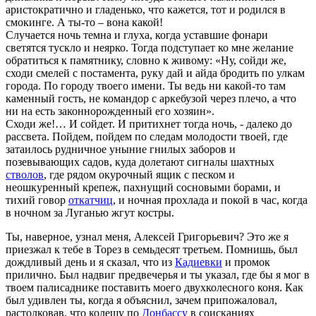
аристократично и гладенько, что кажется, тот и родился в
смокинге. А ты-то – вона какой!
Случается ночь темна и глуха, когда уставшие фонари
светятся тускло и неярко. Тогда подступает ко мне желание
обратиться к памятнику, словно к живому: «Ну, сойди же,
сходи смелей с постамента, руку дай и айда бродить по улкам
города. По городу твоего имени. Ты ведь ни какой-то там
каменный гость, не командор с аркебузой через плечо, а что
ни на есть законнорожденный его хозяин».
Сходи же!… И сойдет. И притихнет тогда ночь, - далеко до
рассвета. Пойдем, пойдем по следам молодости твоей, где
затаилось рудничное уныние гнилых заборов и
позевывающих садов, куда долетают сигналы шахтных
стволов
, где рядом окурочный ящик с песком и
неошкуренный крепеж, пахнущий сосновыми борами, и
тихий говор
откатчиц
, и ночная прохлада и покой в час, когда
в ночном за Луганью жгут костры.
Ты, наверное, узнал меня, Алексей Григорьевич? Это же я
приезжал к тебе в Торез в семьдесят третьем. Помнишь, был
дождливый день и я сказал, что из
Кадиевки
и промок
прилично. Был надвиг предвечерья и ты указал, где бы я мог в
твоем палисаднике поставить моего двухколесного коня. Как
был удивлен ты, когда я объяснил, зачем припожаловал,
растолковав, что колешу по
Донбассу
в соисканиях