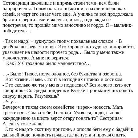
Сотоварищи школьные и впрямь стали теми, кем были
напророчены. Только как-то по жизни зачахли в щелочках
семей, и черт его знает чего ещё. А училка та всё продолжала
брызгать чернилами и желчью, и когда однажды её
повстречал, то прошёл мимо заносчиво и гордо. Я – мальчик-
победитель…
- Так и надо! – аукнулось твоим похвальным словом. - В
дитёнке вызревает норов. Это хорошо, но худо коли норов тот,
указывает на шалости прочего рода… Было у меня также
малолетство. А мне не верится.
– Как? У Стаханова было малолетство?…
…- Было! Тихое, полуголодное, без буянства и озорства.
- Вот хозяин. Пьян. Стоит в исподних штанах и босиком.
- Это сколько же ты у меня в подпасках? Без малого пять лет
говоришь? Со среды пойдешь к Кузьке Пронькину пособлять
сивуху варить. Разумеешь?
- Угу…
Вечером в тихом своем семействе «изрек» новость. Мать
крестится: - Слава тебе, Господи. Умаялся, поди, сынок
каждодневно за шесть верст отару гонять-то? Сестрицам
Алешку тоже жаль:
- Это ж надоть скотину пригони, а опосля беги ему с бадьёй к
дальней воде поливать гряды, где капуста и прочая сныть.