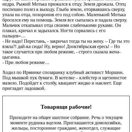
недра. Рыжий Мотька прижался к отцу. Земля дрожала. Отец
поспешно полез к выходу. Глыба земли, оторвавшись сверху,
упала на отца, похоронив его под собою. Маленький Мотька
бросился ему на помощь. Земля все сыпалась и падала сверху.
Мальчик откапывал отца своими слабенькими руками. Он
плакал, кричал и задыхался. Ногти сорвались с его
пальцев»…
- Не надо! Перестань, - закричал тогда ты на жену. – Где ты это
взяла?! дай-ка сюда! Ну, верно! Дооктябрьская ересь! – Но
такое случается при любом режиме, - строго сказала жена-
цыганка.
- При любом режиме…
Ходил по Ирминке спозаранку клубный активист Моршин.
Под мышкой пук бумаги. В котелке – клейстер и щетинистое
мазило. Подойдет к столбу, квацанет жидко и наклеет. Еще
пригладит ладошкой.
Товарищи рабочие!
Приходите на общее шахтное собрание. Речь о текущем
моменте рудника вцелом. Приглашаются домохозяйки,
жильцы, посторонние граждане, женотдел, служащие