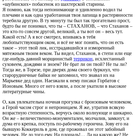
«шубинских» побасенок из шахтерской старины.
Я помню, как тогда непонимающе и удивленно водил ты
плечами и как одна уработанная твоя лапища в растерянности
теребила другую. В ту минуту ты был так трогательно прост,
будто бы не понимал, что ты – СТАХАНОВ, – что Стаханов –
это кто-то совсем другой, великий, а ты вот он – весь тут.
Какой есть! А я все смотрел, впиваясь в тебя
любопытствующим оком, и всё не мог понять, что он есть
такое – этот твой лик, исстрадавшийся и изморенный
мятежным твоим веком. Ты видел, Стаханов, в степи или еще
где-нибудь давний морщинистый
террикон
, исхлестанный
суховеем, дождями и зноем? Не брат ли он твой? Не ты ли?
Тогда же, в Торезе, при дверях дома своего буркнул, что
старорудничные байки не запомнил, что знавал их на
Марьевке дед один. Наезжали к нему писаки Горбатов с
Ионовым. Много от него взяли, а после укатили в высокие
литературные чины.
О, как увлекательна ночная прогулка с бронзовым человеком,
а Герой часом строг и непроницаем. Я же, утратив всякую
возрастную степенность, верчусь около волнующе и шикарно.
Он же – величественно-монументален, молчалив, замкнут, и
дума его крепка, поступь по-рабочему героична. Зову его на
бывшую Коккериль в дом, где проживал он этот забойный
человек. Не до того ему. На площадь!… Да на какую же? Не