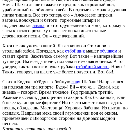
Ночь. Шахта дышит тяжело и трудно как огромный вол,
уработанный на обмолоте хлеба. В подземелье мрак и душная
липка тишина. Все это теперь его – Алексеево: штреки,
вагоны, волокуши и батоги, тормозные штыри и
подслеповатая
лампа
, и этот одушевленный конь, которому в
часы краткого роздыху напевает он какие-то старые
деревенские песни. Он – еще вчерашний.
Хотя не так уж вчерашний. Лазал коногон Стаханов в
угольный забой. Поглядел, как
отбойщик
машет
обушком
и
ставит крепи. Захотелось самому. Вот такие – наипервейшие
тут люди. Им всегда почет, похвала и немалая копейка. А то
увидел, как тарахтит в руках рубаки
отбойный молот
. Новье!
Таких, говорят, на шахте уже более полусотни. Вот бы!...
Сказал Евдохе: «Уйду в забойную
лаву
. Шабаш! Напрыгался
на подземном транспорте. Будя»! Ей – что ж…. Делай, как
знаешь – говорит. Время тяжелое. Год тридцать третий.
Ржаные высевки, драгоценный сахарин. Как бы жилось, если
б не ее кулинарные фортели? Ни с чего может такого задать –
поешь, обалдеешь. Мастерица! Хорошая бабенка. Из цыган, но
оседлых. Надрывал меха своей гармошечки под ее окном,
прилетевшей с Выборгской стороны на Донбасс модной
песнею:
Крутится, вертится шар голубой,