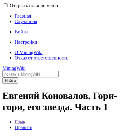
Открыть главное меню
Главная
Случайная
Войти
Настройки
О MiningWiki
Отказ от ответственности
MiningWiki
Найти
Евгений Коновалов. Гори-
гори, его звезда. Часть 1
Язык
Править