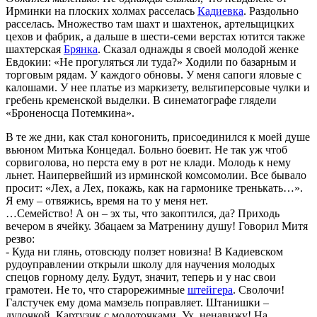
Ирминки на плоских холмах расселась
Кадиевка
. Раздольно
расселась. Множество там шахт и шахтенок, артельщицких
цехов и фабрик, а дальше в шести-семи верстах ютится также
шахтерская
Брянка
. Сказал однажды я своей молодой женке
Евдокии: «Не прогуляться ли туда?» Ходили по базарным и
торговым рядам. У каждого обновы. У меня сапоги яловые с
калошами. У нее платье из маркизету, вельтиперсовые чулки и
гребень кременской выделки. В синематографе глядели
«Броненосца Потемкина».
В те же дни, как стал коногонить, присоединился к моей душе
вьюном Митька Концедал. Больно боевит. Не так уж чтоб
сорвиголова, но перста ему в рот не клади. Молодь к нему
льнет. Наипервейший из ирминской комсомолии. Все бывало
просит: «Лех, а Лех, покажь, как на гармонике тренькать…».
Я ему – отвяжись, время на то у меня нет.
…Семейство! А он – эх ты, что закоптился, да? Приходь
вечером в ячейку. Збацаем за Матренину душу! Говорил Митя
резво:
- Куда ни глянь, отовсюду ползет новизна! В Кадиевском
рудоуправлении открыли школу для научения молодых
спецов горному делу. Будут, значит, теперь и у нас свои
грамотеи. Не то, что старорежимные
штейгера
. Сволочи!
Галстучек ему дома мамзель поправляет. Штанишки –
дудочкой. Картузик с молоточками. Ух, ненавижу! На