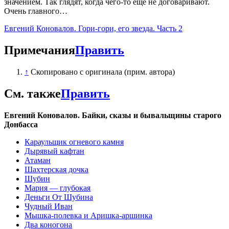
значением. Так глядят, когда чего-то еще не договаривают.
Очень главного…
Евгений Коновалов. Гори-гори, его звезда. Часть 2
Примечания
Править
↑
Скопировано с оригинала (прим. автора)
См. также
Править
Евгений Коновалов. Байки, сказы и бывальщины старого
Донбасса
Караульщик огневого камня
Дырявый кафтан
Атаман
Шахтерская дочка
Шубин
Мария — глубокая‎
Деньги От Шубина
Чудный Иван
Мышка-полевка и Аришка-аршинка
Два коногона