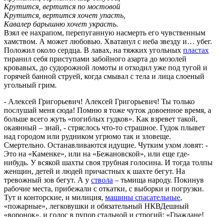
Крутится, вертится по мостовой
Крутится, вертится хочет упасть,
Кавалер барышню хочет украсть.
Взял ее нахрапом, перепуганную насмерть его чувственным
хамством. А может любовью. Хватанул с неба звезду и… убег.
Положил около сердца. В лавах, на тяжких угольных
пластах
тиранил себя приступами забойного азарта до мозолей
кровавых, до судорожной ломоты и отходил уже под тугой и
горячей банной струей, когда смывал с тела и лица слоеный
угольный грим.
- Алексей Григорьевич! Алексей Григорьевич! Ты только
послушай меня сюда! Помню я тоже чуток довоенное время, а
больше всего жуть «погиблых гудков». Как взревет такой,
окаянный – знай, - стряслось что-то страшное. Гудок плывет
над городом или рудником угрюмо так и зловеще.
Смертельно. Останавливаются идущие. Чутким ухом ловят: -
Это на «Каменке», или на «Бежановской», или еще где-
нибудь. У всякой шахты своя трубная голосина. И тогда толпы
женщин, детей и людей причастных к шахте бегут. На
тревожный зов бегут. А у
ствола
– тьмища народу. Покинув
рабочие места, прибежали с откатки, с выборки и погрузки.
Тут и конторские, и милиция,
машины спасательные
,
«пожарные», легковушки и обязательный НКВДешный
«воронок», и голос в рупор стальной и строгий: «Граждане!