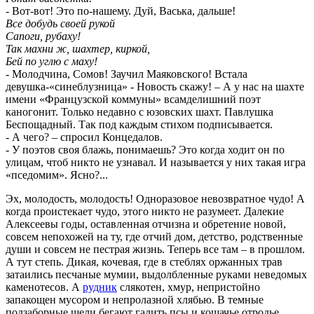
- Вот-вот! Это по-нашему. Дуй, Васька, дальше!
Все добудь своей рукой
Сапоги, рубаху!
Так махни ж, шахтер, киркой,
Бей по углю с маху!
- Молодчина, Сомов! Заучил Маяковского! Встала
девушка-«синеблузница» - Новость скажу! – А у нас на шахте
имени «Французской коммуны» всамделишний поэт
каногонит. Только недавно с юзовских шахт. Павлушка
Беспощадный. Так под каждым стихом подписывается.
- А чего? – спросил Концедалов.
- У поэтов своя блажь, понимаешь? Это когда ходит он по
улицам, чтоб никто не узнавал. И называется у них такая игра
«пседомим». Ясно?...
Эх, молодость, молодость! Одноразовое невозвратное чудо! А
когда проистекает чудо, этого никто не разумеет. Далекие
Алексеевы годы, оставленная отчизна и обретение новой,
совсем непохожей на ту, где отчий дом, детство, родственные
души и совсем не пестрая жизнь. Теперь все там – в прошлом.
А тут степь. Дикая, кочевая, где в стеблях оржанных трав
затаились песчаные мумии, выдолбленные руками неведомых
каменотесов. А
рудник
слякотен, хмур, непристойно
запакощен мусором и непролазной хлябью. В темные
подзаборные щели бегают гадить псы и кошачье отродье.