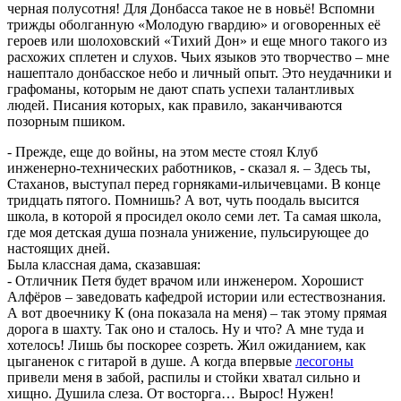
черная полусотня! Для Донбасса такое не в новьё! Вспомни
трижды оболганную «Молодую гвардию» и оговоренных её
героев или шолоховский «Тихий Дон» и еще много такого из
расхожих сплетен и слухов. Чьих языков это творчество – мне
нашептало донбасское небо и личный опыт. Это неудачники и
графоманы, которым не дают спать успехи талантливых
людей. Писания которых, как правило, заканчиваются
позорным пшиком.
- Прежде, еще до войны, на этом месте стоял Клуб
инженерно-технических работников, - сказал я. – Здесь ты,
Стаханов, выступал перед горняками-ильичевцами. В конце
тридцать пятого. Помнишь? А вот, чуть поодаль высится
школа, в которой я просидел около семи лет. Та самая школа,
где моя детская душа познала унижение, пульсирующее до
настоящих дней.
Была классная дама, сказавшая:
- Отличник Петя будет врачом или инженером. Хорошист
Алфёров – заведовать кафедрой истории или естествознания.
А вот двоечнику К (она показала на меня) – так этому прямая
дорога в шахту. Так оно и сталось. Ну и что? А мне туда и
хотелось! Лишь бы поскорее созреть. Жил ожиданием, как
цыганенок с гитарой в душе. А когда впервые
лесогоны
привели меня в забой, распилы и стойки хватал сильно и
хищно. Душила слеза. От восторга… Вырос! Нужен!