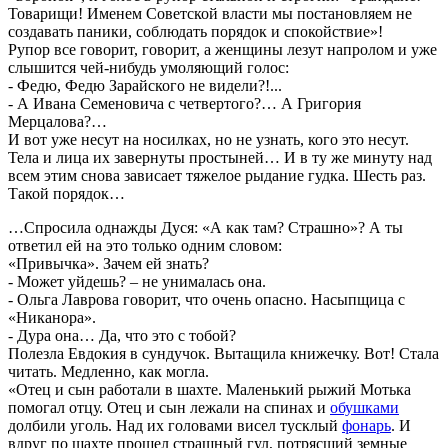
Товарищи! Именем Советской власти мы постановляем не
создавать паники, соблюдать порядок и спокойствие»!
Рупор все говорит, говорит, а женщины лезут напролом и уже
слышится чей-нибудь умоляющий голос:
- Федю, Федю Зарайского не видели?!...
- А Ивана Семеновича с четвертого?… А Григория
Мерцалова?…
И вот уже несут на носилках, но не узнать, кого это несут.
Тела и лица их завернуты простыней… И в ту же минуту над
всем этим снова зависает тяжелое рыдание гудка. Шесть раз.
Такой порядок…
…Спросила однажды Дуся: «А как там? Страшно»? А ты
ответил ей на это только одним словом:
«Привычка». Зачем ей знать?
- Может уйдешь? – не унималась она.
- Ольга Лаврова говорит, что очень опасно. Насыпщица с
«Никанора».
- Дура она… Да, что это с тобой?
Полезла Евдокия в сундучок. Вытащила книжечку. Вот! Стала
читать. Медленно, как могла.
«Отец и сын работали в шахте. Маленький рыжий Мотька
помогал отцу. Отец и сын лежали на спинах и
обушками
долбили уголь. Над их головами висел тусклый
фонарь
. И
вдруг по шахте прошел страшный гул, потрясший земные