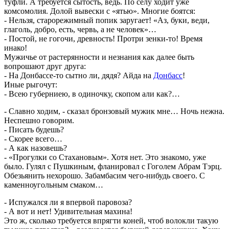
туфли. А требуется сытость, ведь. По селу ходит уже
комсомолия. Долой вывески с «ятью». Многие боятся:
- Нельзя, старорежимный попик заругает! «Аз, буки, веди,
глаголь, добро, есть, червь, а не человек»…
- Постой, не гогочи, древность! Протри зенки-то! Время
инако!
Мужичье от растерянности и незнания как далее быть
вопрошают друг друга:
- На Донбассе-то сытно ли, дядя? Айда на
Донбасс
!
Иные рыгочут:
- Всею губерниею, в одиночку, скопом али как?…
- Славно ходим, - сказал бронзовый мужик мне… Ночь нежна.
Неспешно говорим.
- Писать будешь?
- Скорее всего…
- А как назовешь?
- «Прогулки со Стахановым». Хотя нет. Это знакомо, уже
было. Гулял с Пушкиным, фланировал с Гоголем Абрам Тэрц.
Обезьянить нехорошо. Забамбасим чего-нибудь своего. С
каменноугольным смаком…
- Испужался ли я впервой паровоза?
- А вот и нет! Удивительная махина!
Это ж, сколько требуется впрягти коней, чтоб волокли такую