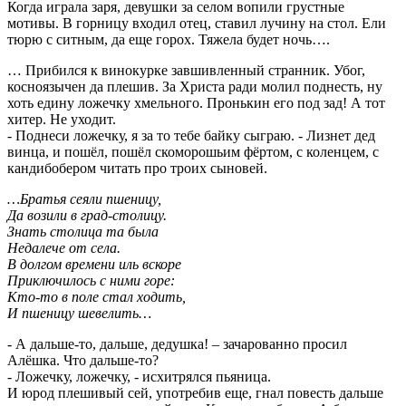
Когда играла заря, девушки за селом вопили грустные
мотивы. В горницу входил отец, ставил лучину на стол. Ели
тюрю с ситным, да еще горох. Тяжела будет ночь….
… Прибился к винокурке завшивленный странник. Убог,
косноязычен да плешив. За Христа ради молил поднесть, ну
хоть едину ложечку хмельного. Пронькин его под зад! А тот
хитер. Не уходит.
- Поднеси ложечку, я за то тебе байку сыграю. - Лизнет дед
винца, и пошёл, пошёл скоморошьим фёртом, с коленцем, с
кандибобером читать про троих сыновей.
…Братья сеяли пшеницу,
Да возили в град-столицу.
Знать столица та была
Недалече от села.
В долгом времени иль вскоре
Приключилось с ними горе:
Кто-то в поле стал ходить,
И пшеницу шевелить…
- А дальше-то, дальше, дедушка! – зачарованно просил
Алёшка. Что дальше-то?
- Ложечку, ложечку, - исхитрялся пьяница.
И юрод плешивый сей, употребив еще, гнал повесть дальше