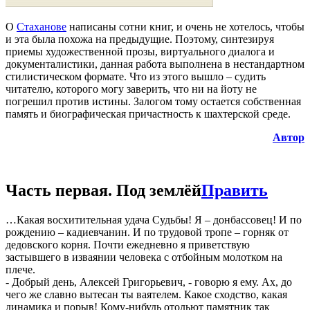
О
Стаханове
написаны сотни книг, и очень не хотелось, чтобы
и эта была похожа на предыдущие. Поэтому, синтезируя
приемы художественной прозы, виртуального диалога и
документалистики, данная работа выполнена в нестандартном
стилистическом формате. Что из этого вышло – судить
читателю, которого могу заверить, что ни на йоту не
погрешил против истины. Залогом тому остается собственная
память и биографическая причастность к шахтерской среде.
Автор
Часть первая. Под землёй
Править
…Какая восхитительная удача Судьбы! Я – донбассовец! И по
рождению – кадиевчанин. И по трудовой тропе – горняк от
дедовского корня. Почти ежедневно я приветствую
застывшего в изваянии человека с отбойным молотком на
плече.
- Добрый день, Алексей Григорьевич, - говорю я ему. Ах, до
чего же славно вытесан ты ваятелем. Какое сходство, какая
динамика и порыв! Кому-нибудь отольют памятник так