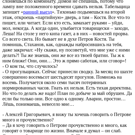
слоняешься по комбинату. Домой не спешишь, потому что
лампу вне положенного времени сдавать нельзя. Табельщица
запишет «
ранний выезд
». Тихонько подымешься на второй
этаж, откроешь «партийную» дверь, а там – Костя. Все что-то
пишет, или читает. Если кто есть, замахает руками – уйди,
мол, некогда. А когда один, улыбается товарищески – заходи,
Леша! На столе у него кипа газет, а в них – новостей прорва.
Со всего света. Но бывает не в духе Петров Костя. Ты
помнишь, Стаханов, как, однажды набросившись на тебя,
даже закричал: «Ну скажи, ну посоветуй, что мне уже с ними
делать?! Ты же знаешь, они же все из твоей братии. Ты ж к
ним ближе! Они, они… Это ж прямо саботаж, или сговор»!
- О ком ты, что случилось?
- О прогульщиках. Сейчас принесли сводку. За месяц по шахте
совершенно восемьсот шестьдесят прогулов. Помножь на
восемь. Получается около семи тысяч потерянных
нормированных часов. Гнать их нельзя. Есть тихая директива.
Но что-то делать же надо! План по добыче за май обрушен. Да
если бы только они. Все одно к одному. Аварии, простои…
Лёшь, понимаешь, невесело мне…
- Алексей Григорьевич, я вижу ты хочешь говорить о Петрове
много и прочувственно?
– Да я хочу говорить о Петрове прочувственно и много, как
говорят о товарище по жизни. Вначале я думал – он слаб.