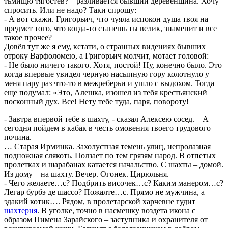
тьмищю тягостев? – разливается бывший деревенщина. Хочу
спросить. Или не надо? Таки спрошу:
- А вот скажи. Григорьич, что чуяла испокон душа твоя на
предмет того, что когда-то станешь ты велик, знаменит и все
такое прочее?
Довёл тут же я ему, кстати, о странных видениях бывших
отроку Варфоломею, а Григорьич молчит, мотает головой:
- Не было ничего такого. Хотя, постой! Ну, конечно было. Это
когда впервые увидел черную насыпную гору колотнуло у
меня пару раз что-то в межреберьи и ушло с выдохом. Тогда
еще подумал: «Это, Алешка, изошел из тебя крестьянский
посконный дух. Все! Нету тебе туда, паря, повороту!
- Завтра впервой тебе в шахту, - сказал Алексею сосед. – А
сегодня пойдем в кабак в честь омовения твоего трудового
почина.
… Старая Ирминка. Захолустная темень улиц, непролазная
подножная слякоть. Ползает по тем грязям народ. В отпетых
пролетках и шарабанах катается начальство. С шахты – домой.
Из дому – на шахту. Вечер. Огонек. Цирюльня.
- Чего желаете…с? Подбрить височек…с? Каким манером…с?
Легар бурбэ де шассо? Пожалте…с. Прямо не мужчина, а
эдакий котик…. Рядом, в пролетарской харчевне гудит
шахтерня
. В уголке, точно в насмешку воздета икона с
образом Пимена Зарайского – заступника и охранителя от