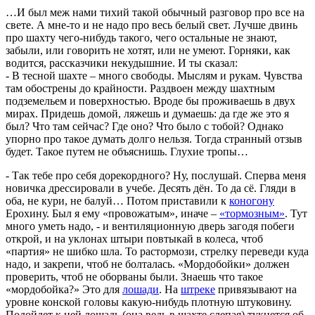
…И был меж нами тихий такой обычный разговор про все на
свете. А мне-то и не надо про весь белый свет. Лучше двинь
про шахту чего-нибудь такого, чего остальные не знают,
забыли, или говорить не хотят, или не умеют. Горняки, как
водится, рассказчики некудышние. И ты сказал:
- В тесной шахте – много свободы. Мыслям и рукам. Чувства
там обострены до крайности. Раздвоен между шахтным
подземельем и поверхностью. Вроде бы проживаешь в двух
мирах. Придешь домой, ляжешь и думаешь: да где же это я
был? Что там сейчас? Где оно? Что было с тобой? Однако
упорно про такое думать долго нельзя. Тогда странный отзыв
будет. Такое путем не объяснишь. Глухие тропы…
- Так тебе про себя дорекордного? Ну, послушай. Сперва меня
новичка дрессировали в учебе. Десять дён. То да сё. Гляди в
оба, не кури, не балуй… Потом приставили к
коногону
Ерохину. Был я ему «провожатым», иначе –
«тормозным»
. Тут
много уметь надо, - и вентиляционную дверь загодя побеги
открой, и на уклонах штыри повтыкай в колеса, чтоб
«партия» не шибко шла. То растормози, стрелку переведи куда
надо, и закрепи, чтоб не болталась. «Мордобойки» должен
проверить, чтоб не оборваны были. Знаешь что такое
«мордобойка?» Это для
лошади
. На
штреке
привязывают на
уровне конской головы какую-нибудь плотную штуковину.
Подойдет к ней лошадь (она ведь в шахте слепая) тукнется об