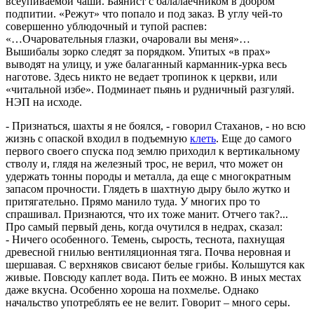
всеупиваемой чаши. Баянист с балалаечником в добром
подпитии. «Режут» что попало и под заказ. В углу чей-то
совершенно ублюдочный и тупой распев:
«…Очаровательныя глазки, очаровали вы меня»…
Вышибалы зорко следят за порядком. Упитых «в прах»
выводят на улицу, и уже балаганный карманник-урка весь
наготове. Здесь никто не ведает тропинок к церкви, или
«читальной избе». Подминает пьянь и рудничный разгуляй.
НЭП на исходе.
- Признаться, шахты я не боялся, - говорил Стаханов, - но всю
жизнь с опаской входил в подъемную
клеть
. Еще до самого
первого своего спуска под землю приходил к вертикальному
стволу и, глядя на железный трос, не верил, что может он
удержать тонны породы и металла, да еще с многократным
запасом прочности. Глядеть в шахтную дыру было жутко и
притягательно. Прямо манило туда. У многих про то
спрашивал. Признаются, что их тоже манит. Отчего так?...
Про самый первый день, когда очутился в недрах, сказал:
- Ничего особенного. Темень, сырость, теснота, пахнущая
древесной гнилью вентиляционная тяга. Почва неровная и
шершавая. С верхняков свисают белые грибы. Колышутся как
живые. Повсюду каплет вода. Пить ее можно. В иных местах
даже вкусна. Особенно хороша на похмелье. Однако
начальство употреблять ее не велит. Говорит – много серы.