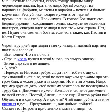
мне шахтные горизонты, сквозь толщу породы вижу
чернеющие пласты. Брать их надо, брать! Жаждут их
паровозы и фабрики, мартены и корабли – нечем им больше
кормиться. Республике позарез нужен этот черный
промышленный хлеб. Прокинулся. В голове Бог знает что:
бедные деревни, голодающие толпы, захолустные землянки
шахтеров, скверно одетые люди и все это – моя страна. Нет,
нет! Будет она светла и богата, если есть такие, как Изотов и
Костя Петров.
Через пару дней притащил газетку назад, а главный партиец
шахтный говорит:
- Все понял? Что ты понял?
- Стране
уголь
нужен и чтоб много, по самую завязку.
- Значит, до всего не дошел.
- А, что?...
- Перекрыть Изотова требуется, да так, чтоб не с двух, а
трехзначной цифирью, чтоб по всем каулкам державы про это
гром был, а может даже и за морями. Но и этого мало. Надо,
пример другим дать, чтоб всякому захотелось не последним в
труде быть. Движение нужно. Большое и сильное движение
по всей стране. Постой, Алеша, не все еще. Изотов рубил как?
Обушком и в одиночку. А надо что? Чтоб один рубит, а за ним
крепиля
идут… Представляешь, как добыча пойдет?!
Сказал это Петров и пристально в глаза поглядел, со