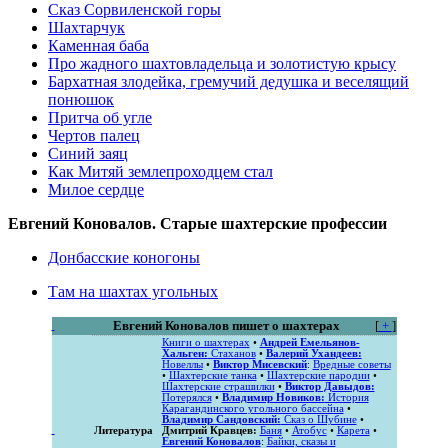
Сказ Сорвиленской горы
Шахтарчук
Каменная баба
Про жадного шахтовладельца и золотистую крысу
Бархатная злодейка, гремучий дедушка и веселящий
понюшок
Притча об угле
Чертов палец
Синий заяц
Как Митяй землепроходцем стал‎
Милое сердце
Евгений Коновалов. Старые шахтерские профессии
Донбасские коногоны
Там на шахтах угольных
Евгений Коновалов пишет о шахтерах
[
+
]
Книги о шахтерах
•
Андрей Емельянов-
Хальген:
Стаханов
•
Валерий Ухандеев:
Новеллы
•
Виктор Мисевский
:
Вредные советы
•
Шахтерские танка
•
Шахтерские пародии
•
Шахтерские страшилки
•
Виктор Давыдов:
Потерялся
•
Владимир Новиков:
История
Карагандинского угольного бассейна
•
Владимир Сандовский:
Сказ о Шубине
•
Литература
Дмитрий Кравцев:
Баня
•
Атобус
•
Карета
•
Евгений Коновалов
:
Байки, сказы и