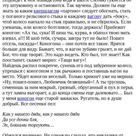
эту штуковину и остановится. Так заучена. Должен ты еще
знать за каким
квершлагом
«партию» следует обогнать, стать
у поганого рельсового стыка и каждому
вагону
дать «боку»,
чтоб колесо наехало на стык правильно, и не сбурилось. Если
узеваешь, или колесо болтливое, тогда держись! Прибежит
коногон: «Ах ты, сука! И шош ты, курва, в обапол твою мать
взевал, а!!! И шоб тебя, сучара, завтра тут не было! Пошел
отсель, паскуда»! Коногоны – они почти все такие. Ярятся
больше для виду. Бывает, что, и вагон зубами грызет, и не дай
Бог, что еще творят. Это надо видеть. Кто был, тот знает! Как
поостынет, скажет мирно: «Тащи вагу»!
Найдешь распил покрепче, сунешь его под забуренное колесо,
упрешься с коногоном и так рычажно и поставишь вагон на
место. Уйдет коногон веселый. Только крикнет уже на мерина:
«Ну, пошел-пошел, Любимчик безяешный»! А ты трусишь,
семенишь за ним мокрый, грязный, обруганный в пух и перья,
а тут лампа выгорает, а до конца смены еще далековато… Был
у меня
коногон
еще старой закваски. Ругатель, но в душе
добрый. Все песенки пел:
Как у нашего дяди, как у нашего дяди
Да усе дочки бля,
Эх, бляхами торгують…
Обжился маленько. Не однажды слыхал, что невдалеке от