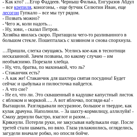
- Как кто? …Егор Фаддеев. Черныш Филька, Енгуразов Абдул
– все
крепиля
, коногоны, - еще бутчик Селютин Иван, еще
лесогон
Гупкало – все мы тут рядом.
- Позвать можно?
- Чего ж, коли надоть…
- Ну, зови, - сказал Петров.
Хозяйка явилась скоро. Притащила чего-то разливанного в
большом стекле. Пошепталась с хозяином и снова спорхнула.
…Пришли, слегка смущаясь. Уселись кое-как в теснотищи
несказанной. Зачем позваны, по какому случаю – им
необъяснимо. Порезали хлебца.
- Ну, что, братва, по махонькой, что ль?
- Стаканчик есть?
- А как же! Стаканчик для шахтера святая посудина! Будет
сейчас и цыбулька и пилюсточка найдется.
- А что сие?
- Не ел, что ли. Это сквашенный в кадушке капустный листок
с яблоком и морквой…. А вот яблочко, погляди-ка! -
Вытащили. Разглядывали несуразное, большое и твердое, как
кулак драчуна. Наполнили. – За шахту-кормилицу, аллилуйя! -
Смаху дернули быстро, взаглот и разом…
Крякнули. Потерли руки, не закусывая набулькали еще. После
третей стали шамать, но вяло. Глаза увлажнились, огляделись,
загудели вначале робко, но опосля бойче.