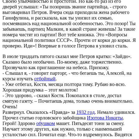
Своею улыбчивостью и простотой. Но как-то раз из его
дверей услышал: «Ты позоришь звание партийца, - строго
выговаривал Петров. Вчера сюда приходила жена рабочего
Ганифулина, и рассказала, как ты унизил их семью,
посмеявшись над национальной особенностью. Это позор! Ты
забываешь, партиец Малкин, в какой стране живешь! За такие
номера чистят из партии! Вот тебе книжка. Это «Вопросы
национальной политики СССР». Прочти от корки до корки. Я
проверю. Иди»! Впервые в голосе Петрова я уловил сталь.
В июле тридцать пятого сказал мне Петров кратко: «Зайди».
Сказано было необычно. По-моему, даже торжественно.
Прозвучало как приглашение на небеса. Прихожу.
- Слышал я, - говорит парторг, - что бегаешь ты, Алексей, на
курсы изучать
отбойный
.
- Уже отбегал, Костя, месяца полтора тому. Рубаю во-всю.
Хорошая придумка – этот молоток!
- Это здорово, - сказал Костя. Покопался в столе, достал
смятую газету. – Почитаешь дома, только очень внимательно.
Очень!
Развернул. Оказалось «Правда» за
1932 год
. Немало удивился.
Прочел статью горловского забойщика
Изотова Никиты
.
Герой! Здорово
обушком
машет. Пятьдесят тонн за смену.
Научает этому других, как нужно, только с наименьшей
усталостью сил. Почитал еще. Что-то вздремнулось. Видятся