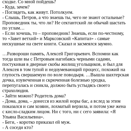
сходке. Со мной пойдешь?
- Куда, зачем?
- Поглядеть, как живут. Потолкуем.
- Слышь, Петров, а что знаешь ты, чего не знают остальные?
Проповедник ты, что ли? Не сектантский ли обычай шастать
по углам…
- Если хочешь, то – проповедник! Знаешь, если по-честному,
то «Завет ветхий» и Марксовский «Капитал» - самые
нескушные на свете книги. Сказал и засмеялся заумно.
…Развороши память, Алексей Григорьевич. Вспомни как
тогда шли вы с Петровым нагибаясь черными садами,
постукивая в дверные скобы жилищ угольщиков, и был для
Алексея в том тупой и недоумевающий процесс, похожий на
глупость свершаемую по воле поводыря. …Вышла шахтерская
дочка, изувеченная и скрюченная болезнью уродка,
перепугалась и сникла, должно быть устыдясь своего
страхолюдия.
- Зайти можно? Родитель дома?
- Дома, дома, – донесся из жилой норы бас, а вслед за этим
показался и сам хозяин, лохматый верзила, и потом уже жена
с кисло-сладким лицом. Ни с того, ни с сего заявила: «Я
Ульяна Васильевна».
- Беги, - коротко приказал ей муж.
- А соседи кто?