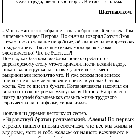
медсантруда, школ и коопторга. В итоге – фильма.
Шахтпартком
.
- Мне памятно это собрание – сказал бронзовый человек. Там
я впервые увидел Петрова. Но сначала говорил Зозуля Яков.
Что-то про отставание по добыче, об авариях на компрессорах
и водоотливе. - Ты лучше скажи, когда дашь в дома
электричество! Что не будет, да?!
Помню, как бестолковое бабье попёрло ребятню к
директорскому столу, что-то кричали, несли всякий вздор,
показывали струпья на головах у детишек. С мест
выкрикивали непонятно что. И уже совсем под занавес
пришел незнакомый человек и присел в уголке. Слушал
молча. Что-то писал в бумаги. Когда начшахты закончил он
встал и сказал негромко: «Зовут меня Петров. Направлен на
шахту партией большевиков ставить жизнь трудового
горнячества на платформу социализма».
Получил из деревни весточку от сестер.
«Здравствуй братец родименький, Алеша! Во-первых
строках нашего письма сообчаем, что все мы живы и
здоровы, чего и тебе желаем от нашего вежливого к