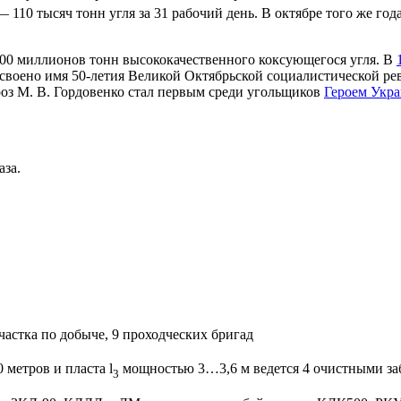
110 тысяч тонн угля за 31 рабочий день. В октябре того же год
100 миллионов тонн высококачественного коксующегося угля. В
воено имя 50-летия Великой Октябрьской социалистической рев
роз М. В. Гордовенко стал первым среди угольщиков
Героем Укр
аза.
частка по добыче, 9 проходческих бригад
 метров и пласта l
мощностью 3…3,6 м ведется 4 очистными за
3