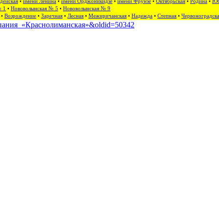
дейская
•
имени Ленина
•
имени Орджоникидзе
•
имени Фрунзе
•
Октябрьская
•
Родина
•
Юб
№ 1
•
Нововолынская № 5
•
Нововолынская № 9
•
Возрождение
•
Заречная
•
Лесная
•
Межиричанская
•
Надежда
•
Степная
•
Червоноградск
компания_«Краснолиманская»&oldid=50342