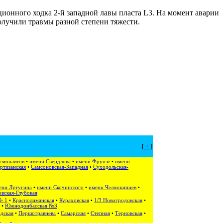
ционного ходка 2-й западной лавы пласта L3. На момент аварии
получили травмы разной степени тяжести.
[
+
]
смонавтов
•
имени Свердлова
•
имени Фрунзе
•
имени
ртизанская
•
Самсоновская-Западная
•
Суходольская-
ени Лутугина
•
имени Скочинского
•
имени Челюскинцев
•
вская-Глубокая
№ 1
•
Краснолиманская
•
Кураховская
•
1/3 Новогродовская
•
•
Южнодонбасская №3
дская
•
Першотравнева
•
Самарская
•
Степная
•
Терновская
•