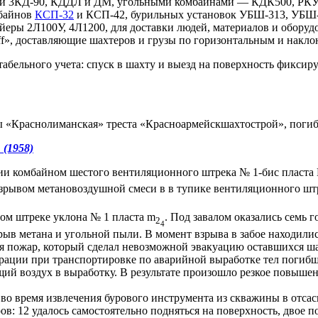
и 3КД-90, КДДЛ и ДМ, угольными комбайнами — КДК500, РКУ-
мбайнов
КСП-32
и КСП-42, бурильных установок УБШ-313, УБШ
ры 2Л100У, 4Л1200, для доставки людей, материалов и оборудов
f», доставляющие шахтеров и грузы по горизонтальным и накло
абельного учета: спуск в шахту и выезд на поверхность фикси
ы «Краснолиманская» треста «Красноармейскшахтострой», погиб
(1958)
ии комбайном шестого вентиляционного штрека № 1-бис пласта
рывом метановоздушной смеси в в тупике вентиляционного шт
ом штреке уклона № 1 пласта m
. Под завалом оказались семь г
2
4
ыв метана и угольной пыли. В момент взрыва в забое находились
ся пожар, который сделал невозможной эвакуацию оставшихся ша
рации при транспортировке по аварийной выработке тел погибш
щий воздух в выработку. В результате произошло резкое повыш
 во время извлечения бурового инструмента из скважины в от
ов: 12 удалось самостоятельно подняться на поверхность, двое 