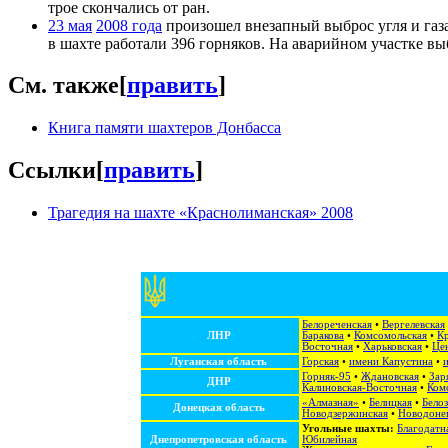
трое скончались от ран.
23 мая
2008 года
произошел внезапный выброс угля и газа
в шахте работали 396 горняков. На аварийном участке вы
См. также
[
править
]
Книга памяти шахтеров Донбасса
Ссылки
[
править
]
Трагедия на шахте «Краснолиманская» 2008
Белореченская
•
Вергелевская
ЛНР
Баракова
•
Комсомольская
•
Кр
Восточная
•
Харьковская
•
Це
Луганская область
Горская
•
имени Капустина
•
Горняк-95
•
Ждановская
•
Зар
ДНР
Калиновская-Восточная
•
Ком
«Алмазная»
•
Белицкая
•
Белоз
Донецкая область
Новодзержинская
•
Новодоне
Угольные шахты:
Благодатн
Днепропетровская область
Юбилейная