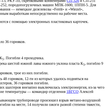
13, РКУ-10, скребковыми конвейерами
СП-326
и СП-251
-252, породопогрузочных машин МПК-1600, 1ППН-5. Для
ания — немецкие дизелевозы «Ferrit» и «Wiezel»,
нным выработкам непосредственно на рабочие места.
руются с помощью электронных пластиковых карточек.
ло 36 горняков.
 К
. Погибли 4 проходчика.
5
река шестой южной лавы южного уклона пласта К
, погибло 9
5
орняков, трое из них погибли.
 48 горняков, 12-ти из которых удалось подняться на
хтеров, 36 горняков погибли.
их шахтеров внезапно выключилась электроэнергия, из-за чего
ение температуры — командир отделения
1ВГСО
Алексей
сасывающем трубопроводе произошел взрыв метано-воздушной
погибли на месте, 14 получили ожоги разной степени тяжести,