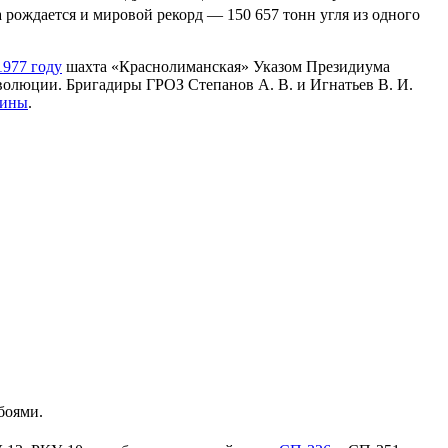
а рождается и мировой рекорд — 150 657 тонн угля из одного
1977 году
шахта «Краснолиманская» Указом Президиума
олюции. Бригадиры ГРОЗ Степанов А. В. и Игнатьев В. И.
аины
.
боями.