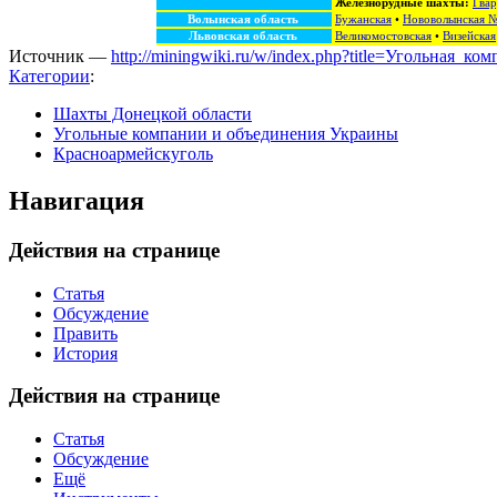
Железнорудные шахты:
Гвар
Волынская область
Бужанская
•
Нововолынская 
Львовская область
Великомостовская
•
Визейская
Источник —
http://miningwiki.ru/w/index.php?title=Угольная_
Категории
:
Шахты Донецкой области
Угольные компании и объединения Украины
Красноармейскуголь
Навигация
Действия на странице
Статья
Обсуждение
Править
История
Действия на странице
Статья
Обсуждение
Ещё