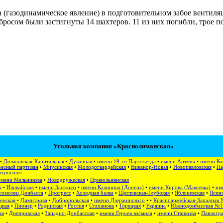
 (газодинамическое явление) в подготовительном забое вентиля
бросом были застигнуты 14 шахтеров. 11 из них погибли, трое 
Угольная компания «Краснолиманская»
•
Должанская-Капитальная
•
Дуванная
•
имени 19-го Партсъезда
•
имени Артема
•
имени Ко
асный партизан
•
Миусинская
•
Молодогвардейская
•
Никанор-Новая
•
Новопавловская
•
Па
нтросоюз
имени Мельникова
•
Новодружеская
•
Привольнянская
я
•
Иловайская
•
имени Засядько
•
имени Калинина (Донецк)
•
имени Кирова (Макеевка)
•
им
сомолец Донбасса
•
Прогресс
•
Холодная балка
•
Щегловская-Глубокая
•
Яблоневская
•
Ясино
ерская
•
Димитрова
•
Добропольская
•
имени Дзержинского
• •
Красноармейская-Западная 
цкая
•
Пионер
•
Родинская
•
Россия
•
Стаханова
•
Торецкая
•
Украина
•
Южнодонбасская №1
ая
•
Днепровская
•
Западно-Донбасская
•
имени Героев космоса
•
имени Сташкова
•
Павлогра