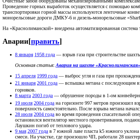
Очистные забои оборудованы механизированными комплексам
Проведение горных выработок осуществляется с помощью ко
транспортировки горной массы используются ленточные конвейе
монорельсовые дороги ДМКУ-6 и дизель-монорельсовые «Sharf
На «Краснолиманской» внедрена автоматизированная система т
Аварии
[
править
]
8 января
1958 года
— взрыв газа при строительстве шахт
Основная статья
:
Авария на шахте «Краснолиманская» 
15 апреля
1999 года
— выброс угля и газа при прохожден
21 января
2001 года
— вспышка метана с последующим вз
горняков.
8 марта
2003 года
— обрушение породы в 1-ом конвейерн
19 июля
2004 года
на горизонте 997 метров произошел взр
поверхность самостоятельно. После взрыва метана начал
28 июля
2004 года
во время проведения спасательной опе
остановился вентилятор местного проветривания, подаю
Лаушкин погиб от теплового удара.
9 мая
2007 года
в 7 южной лаве пласта k5 южного уклона
смеси. На участке, где произошло ЧП, работали 28 шахтер