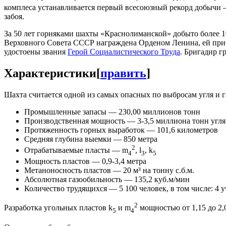
комплеса устанавливается первый всесоюзный рекорд добычи — 
забоя.
За 50 лет горняками шахты «Краснолиманской» добыто более 
Верховного Совета СССР награждена Орденом Ленина, ей прис
удостоены звания
Герой Социалистического Труда
. Бригадир г
Характеристики
[
править
]
Шахта считается одной из самых опасных по выбросам угля и г
Промышленные запасы — 230,00 миллионов тонн
Производственная мощность — 3-3,5 миллиона тонн угля
Протяженность горных выработок — 101,6 километров
Средняя глубина выемки — 850 метра
2
Отрабатываемые пласты — m
, l
, k
4
3
5
Мощность пластов — 0,9-3,4 метра
Метаноносность пластов — 20 м³ на тонну с.б.м.
Абсолютная газообильность — 135,2 куб.м/мин
Количество трудящихся — 5 100 человек, в том числе: 4 у
2
Разработка угольных пластов k
и m
мощностью от 1,15 до 2,0
5
4