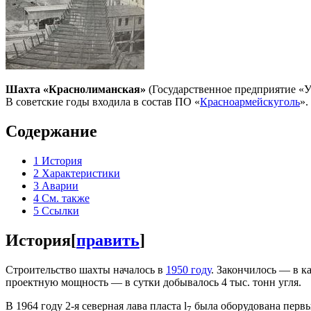
Шахта «Краснолиманская»
(Государственное предприятие «У
В советские годы входила в состав ПО «
Красноармейскуголь
».
Содержание
1
История
2
Характеристики
3
Аварии
4
См. также
5
Ссылки
История
[
править
]
Строительство шахты началось в
1950 году
. Закончилось — в 
проектную мощность — в сутки добывалось 4 тыс. тонн угля.
В 1964 году 2-я северная лава пласта l
была оборудована первы
7