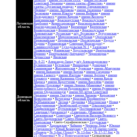
Советской Украины
•
имени газеты «Известия»
•
имени
газеты «Луганская правда»
•
имени Дзержинского
(Брянка)
•
имени Лютикова
•
имени Тюленина
•
имени
Чеснокова
•
имени Ильича
•
имени Войкова
•
имени
Володарского
•
имени Кирова
•
имени Косиора
•
Княгининская
•
Краснокутская
•
Краснолучская
•
Луганская
Карбонит
•
Комиссаровская
•
Краснопольевская
•
область
Краснодарская-Южная
•
Кременная
•
Крепенская
•
Криворожская
•
Криничанская
•
Краснолучская
•
Ломоватская
•
Луганская
•
ш/у Луганское
•
Лутугинская
•
Максимовская
•
Мироновская-Глубокая
•
Ореховская
•
Первомайская
•
Перевальская
•
Пролетарская
•
Радуга
•
Родина
•
Романовская
•
Северная (Краснодон)
•
Славяносербская
•
Суходольская № 1
•
Таловская
•
Тошковская
•
Фащевская
•
Хрустальская
•
Центральная-
Ирмино
•
Центральная (Антрацит)
•
Черноморка
•
Черкасская
•
Яновская
№ 4-21
•
Александр-Запад
•
ш/у Александровское
•
Булавинская
•
Бутовская
•
Винницкая
•
Донецкая
•
Енакиевская
•
Житомирская
•
Зуевская
•
имени Абакумова
•
имени Бажанова
•
имени Батова
•
имени Гагарина
•
имени Гаевого
•
имени Изотова
•
имени Артема
•
имени
Горького
•
имени Калинина (Горловка)
•
имени Карла
Маркса
•
имени Коротченко
•
имени Киселёва
•
имени
Ленина (Горловка)
•
имени Ленина (Макеевка)
•
имени
Преподобного Сергия Радонежского
•
имени Румянцева
•
имени Орджоникидзе
•
имени 60-летия Советской
Украины
•
имени Ткачука
•
имени Чапаева
•
Кировская
•
Донецкая
Комсомолец
•
Кочегарка
•
Красный Профинтерн
•
область
Куйбышевская
•
Лесная
•
Лидиевка
•
Моспинская
•
Новая
•
Объединенная
•
Октябрьский рудник
•
Ольховатская
•
Панфиловская
•
Путиловская
•
Постниковская
•
Рассвет
•
Северная (Дзержинск)
•
«Северная» (Макеевка)
•
Снежнянская
•
Советская
•
Святителя Василия Великого
•
Свято-Андреевская
•
Свято-Николаевская
•
Свято-
Покровская
•
Свято-Серафимовская
•
Трудовская
•
Ударник
•
Харцызская
•
Чайкино
•
Червона Зірка
•
Южная
(Дзержинск)
•
Юный Коммунар
•
№ 12-18 имени газеты
«Правда
•
№ 3-бис (Торез)
•
№ 13-бис
•
№ 17-17 бис
•
№
21 (Макеевка)
•
№ 2 Новогродовская
• Селидовская