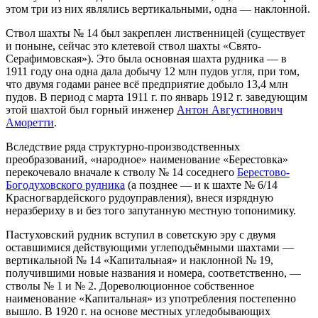
этом три из них являлись вертикальными, одна — наклонной.
Ствол шахты № 14 был закреплен лиственницей (существует
и поныне, сейчас это клетевой ствол шахты «Свято-
Серафимовская»). Это была основная шахта рудника — в
1911 году она одна дала добычу 12 млн пудов угля, при том,
что двумя годами ранее всё предприятие добыло 13,4 млн
пудов. В период с марта 1911 г. по январь 1912 г. заведующим
этой шахтой был горный инженер
Антон Августинович
Аморетти
.
Вследствие ряда структурно-производственных
преобразований, «народное» наименование «Берестовка»
перекочевало вначале к стволу № 14 соседнего
Берестово-
Богодуховского рудника
(а позднее — и к шахте № 6/14
Красногвардейского рудоуправления), внеся изрядную
неразбериху в и без того запутанную местную топонимику.
Пастуховский рудник вступил в советскую эру с двумя
оставшимися действующими углеподъёмными шахтами —
вертикальной № 14 «Капитальная» и наклонной № 19,
получившими новые названия и номера, соответственно, —
стволы № 1 и № 2. Дореволюционное собственное
наименование «Капитальная» из употребления постепенно
вышло. В 1920 г. на основе местных угледобывающих