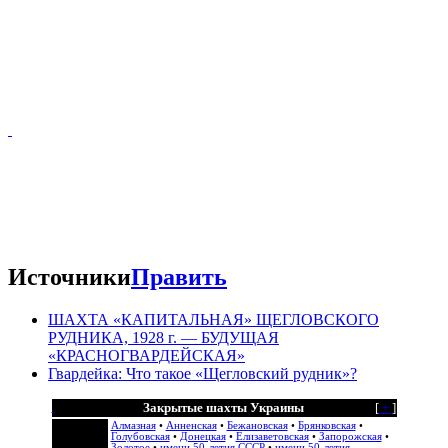
Источники
Править
Террикон шахты «Красногвардейская»
ШАХТА «КАПИТАЛЬНАЯ» ЩЕГЛОВСКОГО
РУДНИКА, 1928 г. — БУДУЩАЯ
«КРАСНОГВАРДЕЙСКАЯ»
Гвардейка: Что такое «Щегловский рудник»?
Закрытые шахты Украины
[
+
]
Алмазная
•
Анненская
•
Бежановская
•
Брянковская
•
Голубовская
•
Донецкая
•
Елизаветовская
•
Запорожская
•
Золотое
•
имени 50-летия СССР
•
имени 50-летия