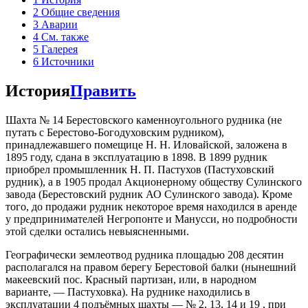
2
Общие сведения
3
Аварии
4
См. также
5
Галерея
6
Источники
История
Править
Шахта № 14 Берестовского каменноугольного рудника (не
путать с Берестово-Богодуховским рудником),
принадлежавшего помещице Н. Н. Иловайской, заложена в
1895 году, сдана в эксплуатацию в 1898. В 1899 рудник
приобрел промышленник Н. П. Пастухов (Пастуховский
рудник), а в 1905 продал Акционерному обществу Сулинского
завода (Берестовский рудник АО Сулинского завода). Кроме
того, до продажи рудник некоторое время находился в аренде
у предпринимателей Негропонте и Манусси, но подробности
этой сделки остались невыясненными.
Географически землеотвод рудника площадью 208 десятин
располагался на правом берегу Берестовой балки (нынешний
макеевский пос. Красный партизан, или, в народном
варианте, — Пастуховка). На руднике находились в
эксплуатации 4 подъёмных шахты — № 2, 13, 14 и 19 , при