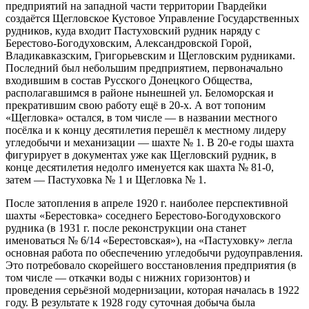
предприятий на западной части территории Гвардейки
создаётся Щегловское Кустовое Управление Государственных
рудников, куда входит Пастуховский рудник наряду с
Берестово-Богодуховским, Александровской Горой,
Владикавказским, Григорьевским и Щегловским рудниками.
Последний был небольшим предприятием, первоначально
входившим в состав Русского Донецкого Общества,
располагавшимся в районе нынешней ул. Беломорская и
прекратившим свою работу ещё в 20-х. А вот топоним
«Щегловка» остался, в том числе — в названии местного
посёлка и к концу десятилетия перешёл к местному лидеру
угледобычи и механизации — шахте № 1. В 20-е годы шахта
фигурирует в документах уже как Щегловский рудник, в
конце десятилетия недолго именуется как шахта № 81-0,
затем — Пастуховка № 1 и Щегловка № 1.
После затопления в апреле 1920 г. наиболее перспективной
шахты «Берестовка» соседнего Берестово-Богодуховского
рудника (в 1931 г. после реконструкции она станет
именоваться № 6/14 «Берестовская»), на «Пастуховку» легла
основная работа по обеспечению угледобычи рудоуправления.
Это потребовало скорейшего восстановления предприятия (в
том числе — откачки воды с нижних горизонтов) и
проведения серьёзной модернизации, которая началась в 1922
году. В результате к 1928 году суточная добыча была