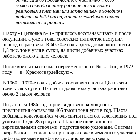
всякого повода к тому рабочие наказывались
резиновыми плетьми или заключением в холодном
подвале на 8-10 часов, а затем голодными опять
посылались на работу.
Шахту «Щегловка № 1» пришлось восстанавливать и после
оккупации, а уже в годы советских пятилеток наступил
период ее расцвета. В 60-70-е годы здесь добывалось почти
1,8 тыс. тонн угля в сутки, на шести добычных участках
работало около 2 тыс. человек.
После войны шахта была переименована в № 1-1 бис, в 1972
году — в «Красногвардейскую».
В 1960—1970-е годы добыча составляла почти 1,8 тысячи
тонн угля в сутки. На шести добычных участках работало
около 2 тысяч человек.
По данным 1986 года производственная мощность
предприятия составляла 465 тысяч тонн угля в год. Шахта
добывала коксующийся уголь свиты пластов, залегающих под
углом от 15 до 28 градусов. Шахтное поле вскрыто
вертикальными стволами, подготовлено уклонами. Система
разработки — сплошная при подготовке выемочных участков
либо полевыми выработками, либо выработками,