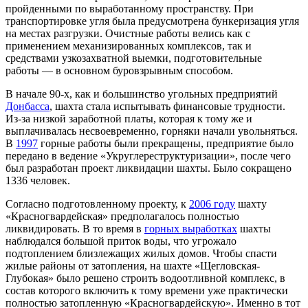
пройденными по выработанному пространству. При
транспортировке угля была предусмотрена бункеризация угля
на местах разгрузки. Очистные работы велись как с
применением механизированных комплексов, так и
средствами узкозахватной выемки, подготовительные
работы — в основном буровзрывным способом.
В начале 90-х, как и большинство угольных предприятий
Донбасса
, шахта стала испытывать финансовые трудности.
Из-за низкой заработной платы, которая к тому же и
выплачивалась несвоевременно, горняки начали увольняться.
В
1997
горные работы были прекращены, предприятие было
передано в ведение «Укруглереструктуризации», после чего
был разработан проект ликвидации шахты. Было сокращено
1336 человек.
Согласно подготовленному проекту, к
2006 году
шахту
«Красногвардейская» предполагалось полностью
ликвидировать. В то время в
горных выработках
шахты
наблюдался большой приток воды, что угрожало
подтоплением близлежащих жилых домов. Чтобы спасти
жилые районы от затопления, на шахте «Щегловская-
Глубокая» было решено строить водоотливной комплекс, в
состав которого включить к тому времени уже практически
полностью затопленную «Красногвардейскую». Именно в тот