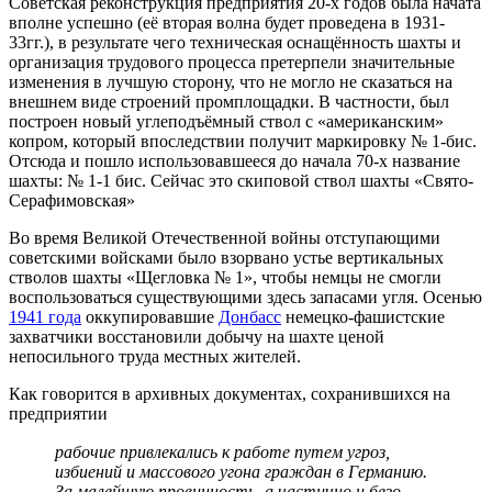
Советская реконструкция предприятия 20-х годов была начата
вполне успешно (её вторая волна будет проведена в 1931-
33гг.), в результате чего техническая оснащённость шахты и
организация трудового процесса претерпели значительные
изменения в лучшую сторону, что не могло не сказаться на
внешнем виде строений промплощадки. В частности, был
построен новый углеподъёмный ствол с «американским»
копром, который впоследствии получит маркировку № 1-бис.
Отсюда и пошло использовавшееся до начала 70-х название
шахты: № 1-1 бис. Сейчас это скиповой ствол шахты «Свято-
Серафимовская»
Во время Великой Отечественной войны отступающими
советскими войсками было взорвано устье вертикальных
стволов шахты «Щегловка № 1», чтобы немцы не смогли
воспользоваться существующими здесь запасами угля. Осенью
1941 года
оккупировавшие
Донбасс
немецко-фашистские
захватчики восстановили добычу на шахте ценой
непосильного труда местных жителей.
Как говорится в архивных документах, сохранившихся на
предприятии
рабочие привлекались к работе путем угроз,
избиений и массового угона граждан в Германию.
За малейшую провинность, а частично и безо