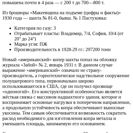
повышена почти в 4 раза — с 200 т до 700—800 т.
Из брошюры «Макеевщина на подъеме (цифры и факты)»
1930 года — шахта № 81-0, бывш. № 1 Пастуховка:
Категория по газу: 3
Отрабатывает пласты: Владимир, 7/4, София, 10/4 (от
20° до 24°)
Марка угля: ПЖ
Производительность в 1928-29 гг.: 297200 тонн
Новый «американский» копер шахты попал на обложку
журнала «Забой» № 2, январь 1931 г. В данном случае
выражение «американский» означало не страну-
производитель, а горнотехническое надствольное сооружение
полушатрового типа, первоначально широко
использовавшегося в США, где он получил прозвище
«одноногий». Его конструктивной особенностью является
жёсткая связка с массивом надшахтного здания, которое и
воспринимает основные нагрузки в поперечном направлении,
а продольную устойчивость копра обеспечивают выносные
укосины. Тем самым обеспечивается возможность сократить
расход необходимого для изготовления копра металла и
уменьшить площадь, занимаемую его основанием.