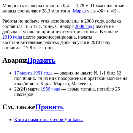
Мощность угольных пластов 0,4 — 1,78 м. Промышленные
запасы составляют 28,3 млн тонн.
Марка
угля «Ж» и «К».
Работы по добыче угля возобновлены в 2008 году, добыча
составила 18,5 тыс. тонн. С ноября
2008 года
шахта не
добывала уголь по причине отсутствия спроса. В январе
2010 года
шахта расконсервирована, начаты
восстановительные работы. Добыча угля в 2010 году
составила 15,8 тыс. тонн.
Аварии
Править
17 марта
1951 года
— авария на шахте № 1-1 бис; 52
погибших. 49 из них похоронены в братской могиле на
кладбище п. Карла Маркса, Макеевка.
22(24) марта
1956 года
— взрыв метана, погибло 25
шахтеров
См. также
Править
Книга памяти шахтеров Донбасса