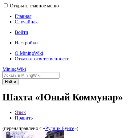
Открыть главное меню
Главная
Случайная
Войти
Настройки
О MiningWiki
Отказ от ответственности
MiningWiki
Найти
Шахта «Юный Коммунар»
Язык
Править
(перенаправлено с «
Рудник Бунге
»)