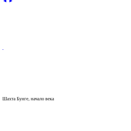
◄
►
Шахта Бунге, начало века