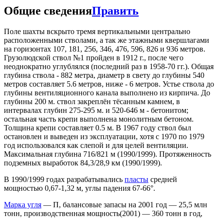
Общие сведения
Править
Поле шахты вскрыто тремя вертикальными центрально
расположенными стволами, а так же этажными квершлагами
на горизонтах 107, 181, 256, 346, 476, 596, 826 и 936 метров.
Грузолюдской ствол №1 пройден в 1912 г., после чего
неоднократно углублялся (последний раз в 1958-70 гг.). Общая
глубина ствола - 882 метра, диаметр в свету до глубины 540
метров составляет 5.6 метров, ниже - 6 метров. Устье ствола до
глубины вентиляционного канала выполнено из кирпича. До
глубины 200 м. ствол закреплён тёсанным камнем, в
интервалах глубин 275-295 м. и 520-646 м - бетонитом;
остальная часть крепи выполнена монолитным бетоном.
Толщина крепи составляет 0.5 м. В 1967 году ствол был
остановлен и выведен из эксплуатации, хотя с 1970 по 1979
год использовался как слепой и для целей вентиляции.
Максимальная глубина 716/821 м (1990/1999). Протяженность
подземных выработок 84,3/28,9 км (1990/1999).
В 1990/1999 годах разрабатывались
пласты
средней
мощностью 0,67-1,32 м, углы падения 67-66°.
Марка угля
— П, балансовые запасы на 2001 год — 25,5 млн
тонн, производственная мощность(2001) — 360 тонн в год,