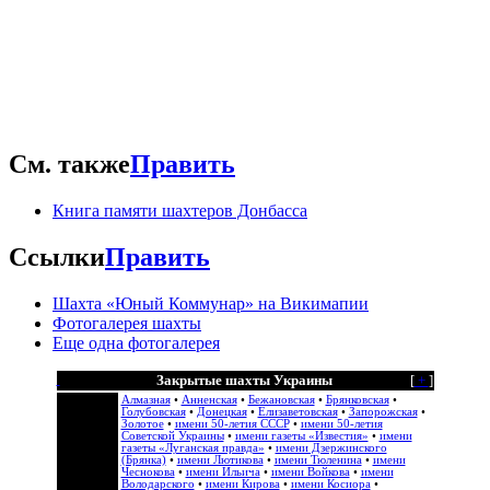
Погрузочный двор шахты Бунге
См. также
Править
Книга памяти шахтеров Донбасса
Ссылки
Править
Шахта «Юный Коммунар» на Викимапии
Фотогалерея шахты
Еще одна фотогалерея
Закрытые шахты Украины
[
+
]
Алмазная
•
Анненская
•
Бежановская
•
Брянковская
•
Голубовская
•
Донецкая
•
Елизаветовская
•
Запорожская
•
Золотое
•
имени 50-летия СССР
•
имени 50-летия
Советской Украины
•
имени газеты «Известия»
•
имени
газеты «Луганская правда»
•
имени Дзержинского
(Брянка)
•
имени Лютикова
•
имени Тюленина
•
имени
Чеснокова
•
имени Ильича
•
имени Войкова
•
имени
Володарского
•
имени Кирова
•
имени Косиора
•