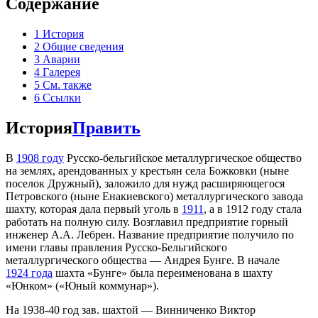
Содержание
1
История
2
Общие сведения
3
Аварии
4
Галерея
5
См. также
6
Ссылки
История
Править
В
1908 году
Русско-бельгийское металлургическое общество
на землях, арендованных у крестьян села Божковки (ныне
поселок Дружный), заложило для нужд расширяющегося
Петровского (ныне Енакиевского) металлургического завода
шахту, которая дала первый уголь в
1911
, а в 1912 году стала
работать на полную силу. Возглавил предприятие горный
инженер А.А. Лебрен. Название предприятие получило по
имени главы правления Русско-Бельгийского
металлургического общества — Андрея Бунге. В начале
1924 года
шахта «Бунге» была переименована в шахту
«Юнком» («Юный коммунар»).
На 1938-40 год зав. шахтой — Винниченко Виктор