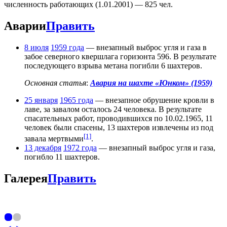
численность работающих (1.01.2001) — 825 чел.
Аварии
Править
8 июля
1959 года
— внезапный выброс угля и газа в
забое северного квершлага горизонта 596. В результате
последующего взрыва метана погибли 6 шахтеров.
Основная статья
:
Авария на шахте «Юнком» (1959)
25 января
1965 года
— внезапное обрушение кровли в
лаве, за завалом осталось 24 человека. В результате
спасательных работ, проводившихся по 10.02.1965, 11
человек были спасены, 13 шахтеров извлечены из под
[1]
завала мертвыми
.
13 декабря
1972 года
— внезапный выброс угля и газа,
погибло 11 шахтеров.
Галерея
Править