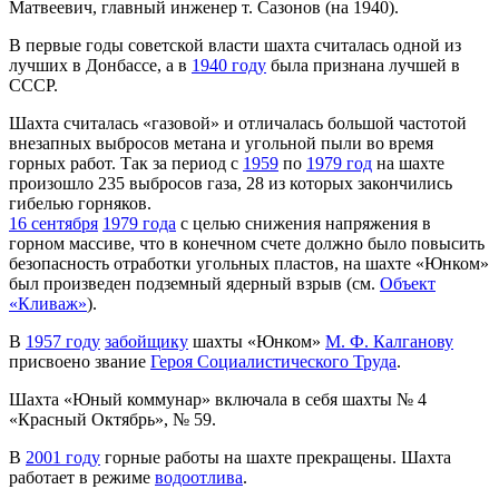
Матвеевич, главный инженер т. Сазонов (на 1940).
В первые годы советской власти шахта считалась одной из
лучших в Донбассе, а в
1940 году
была признана лучшей в
СССР.
Шахта считалась «газовой» и отличалась большой частотой
внезапных выбросов метана и угольной пыли во время
горных работ. Так за период с
1959
по
1979 год
на шахте
произошло 235 выбросов газа, 28 из которых закончились
гибелью горняков.
16 сентября
1979 года
с целью снижения напряжения в
горном массиве, что в конечном счете должно было повысить
безопасность отработки угольных пластов, на шахте «Юнком»
был произведен подземный ядерный взрыв (см.
Объект
«Кливаж»
).
В
1957 году
забойщику
шахты «Юнком»
М. Ф. Калганову
присвоено звание
Героя Социалистического Труда
.
Шахта «Юный коммунар» включала в себя шахты № 4
«Красный Октябрь», № 59.
В
2001 году
горные работы на шахте прекращены. Шахта
работает в режиме
водоотлива
.