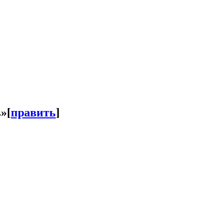
ь»
[
править
]