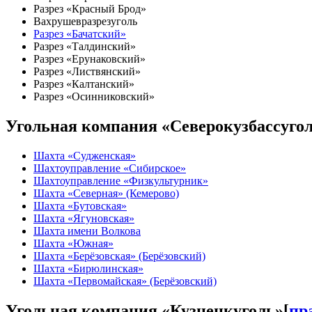
Разрез «Красный Брод»
Вахрушевразрезуголь
Разрез «Бачатский»
Разрез «Талдинский»
Разрез «Ерунаковский»
Разрез «Листвянский»
Разрез «Калтанский»
Разрез «Осинниковский»
Угольная компания «Северокузбассуго
Шахта «Судженская»
Шахтоуправление «Сибирское»
Шахтоуправление «Физкультурник»
Шахта «Северная» (Кемерово)
Шахта «Бутовская»
Шахта «Ягуновская»
Шахта имени Волкова
Шахта «Южная»
Шахта «Берёзовская» (Берёзовский)
Шахта «Бирюлинская»
Шахта «Первомайская» (Берёзовский)
Угольная компания «Кузнецкуголь»
[
пр