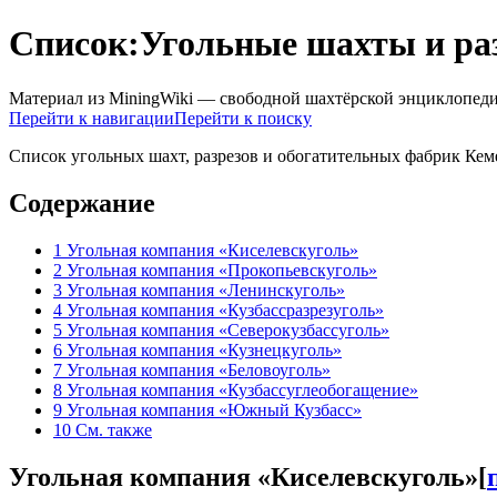
Список:Угольные шахты и раз
Материал из MiningWiki — свободной шахтёрской энциклопед
Перейти к навигации
Перейти к поиску
Список угольных шахт, разрезов и обогатительных фабрик Кеме
Содержание
1
Угольная компания «Киселевскуголь»
2
Угольная компания «Прокопьевскуголь»
3
Угольная компания «Ленинскуголь»
4
Угольная компания «Кузбассразрезуголь»
5
Угольная компания «Северокузбассуголь»
6
Угольная компания «Кузнецкуголь»
7
Угольная компания «Беловоуголь»
8
Угольная компания «Кузбассуглеобогащение»
9
Угольная компания «Южный Кузбасс»
10
См. также
Угольная компания «Киселевскуголь»
[