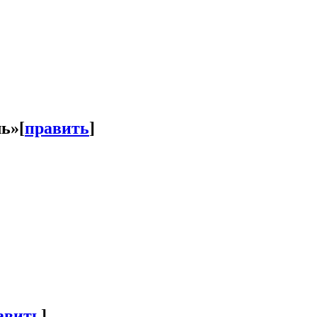
ль»
[
править
]
авить
]