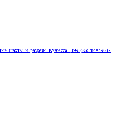
гольные_шахты_и_разрезы_Кузбасса_(1995)&oldid=49637