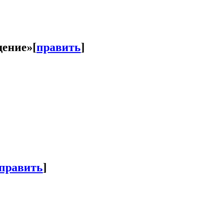
щение»
[
править
]
править
]