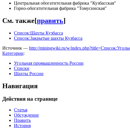
Центральная обогатительная фабрика "Кузбасская"
Горно-обогатительная фабрика "Томусинская"
См. также
[
править
]
Список:Шахты Кузбасса
Список:Закрытые шахты Кузбасса
Источник —
http://miningwiki.ru/w/index.php?title=Список:У
Категории
:
Угольная промышленность России
Списки
Шахты России
Навигация
Действия на странице
Статья
Обсуждение
Править
История