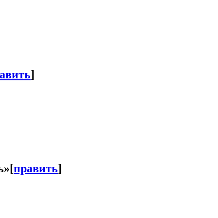
авить
]
ь»
[
править
]