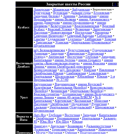
Закрытые шахты России
[
+
]
Анжерская
•
Абашевская
•
Байдаевская
•
Бирюлинская
•
Бунгурская
•
Бутовская
•
Дальние горы
•
Егозовская
•
Западная (Белово)
•
Зиминка
•
Зыряновская
•
имени
Ворошилова
•
имени Волкова
•
имени Дзержинского
•
имени Димитрова
•
имени Орджоникидзе
•
имени
Шевякова
•
Кольчугинская
•
Краснокаменская
•
Красный
Кузбасс
Кузбасс
•
Красный Углекоп
•
Кузнецкая
•
Лапичевская
•
Нагорная
•
Новокузнецкая
•
Ноградская
•
Пионерка
•
Северная (Кемерово)
•
Северный Кандыш
•
Сибирская
•
Смычка
•
Судженская
•
Суртаиха
•
Тайбинская
•
Томская
•
Тырганская
•
Усинская
•
Центральная (Прокопьевск)
•
Шушталепская
ш/у Белокалитвинское
•
Бургустинская
•
Гундоровская
•
Донецкая
•
Западная
•
Изваринская
•
Платовская
•
Углерод
•
Аютинская
•
Восточная
•
Глубокая
•
Западная-
Капитальная
•
имени Артема
•
имени Горького
•
имени
Восточный
газеты «Комсомольская правда»
•
имени Красина
•
имени
Донбасс
Ленина
•
имени Октябрьской революции
•
Комиссаровская
•
ш/у Лиховское
•
Майская
•
Наклонная
•
Октябрьская-Южная
•
Самбековская
•
Соколовская
•
Центральная
•
Шолоховская
•
Юбилейная
•
Южная
•
1-я
Вертикальная
•
№ 37/40
Батуринская
•
Владимирская
•
имени Крупской
•
Калачёвская
•
Капитальная (Копейск)
•
Комсомольская»
(Копейск)
•
Коркинская
•
Центральная (Копейск)
•
Красная горнячка
•
Егоршинская
•
имени Володарского
•
Урал
имени Ленина
•
имени 40-летия ВЛКСМ
•
№ 6
Капитальная
•
Ключевская
•
Коспашская
•
Миасская
•
Нагорная
•
Октябрьская
•
Подозерная
•
Рудничная
•
Скальная
•
Центральная (Углеуральский)
•
Широковская
•
Шумихинская
Аяч-Яга
•
Глубокая
•
Восточная
•
Западная
•
Капитальная
Воркута и
•
Октябрьская
•
Промышленная
•
Центральная
•
Хальмер-
Инта
Ю
•
Юнь-Яга
•
Юр-Шор
•
Южная
Авангард
•
Амурская
•
Бошняково
•
Дальневосточная
•
Долинская
•
Горнозаводская
•
Капитальная
•
Макаровская
Приморье
•
Мгачи
•
Нагорная
•
Озёрная
•
Подгородненская
•