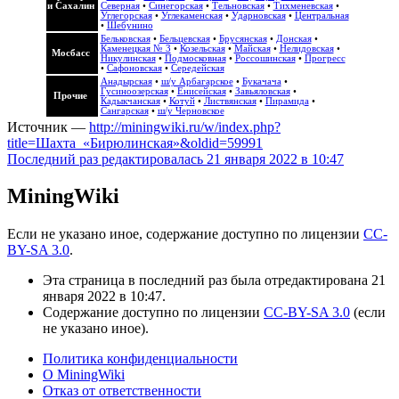
и Сахалин
Северная
•
Синегорская
•
Тельновская
•
Тихменевская
•
Углегорская
•
Углекаменская
•
Ударновская
•
Центральная
•
Шебунино
Бельковская
•
Бельцевская
•
Брусянская
•
Донская
•
Каменецкая № 3
•
Козельская
•
Майская
•
Нелидовская
•
Мосбасс
Никулинская
•
Подмосковная
•
Россошинская
•
Прогресс
•
Сафоновская
•
Середейская
Анадырская
•
ш/у Арбагарское
•
Букачача
•
Гусиноозерская
•
Енисейская
•
Завьяловская
•
Прочие
Кадыкчанская
•
Котуй
•
Листвянская
•
Пирамида
•
Сангарская
•
ш/у Черновское
Источник —
http://miningwiki.ru/w/index.php?
title=Шахта_«Бирюлинская»&oldid=59991
Последний раз редактировалась 21 января 2022 в 10:47
MiningWiki
Если не указано иное, содержание доступно по лицензии
CC-
BY-SA 3.0
.
Эта страница в последний раз была отредактирована 21
января 2022 в 10:47.
Содержание доступно по лицензии
CC-BY-SA 3.0
(если
не указано иное).
Политика конфиденциальности
О MiningWiki
Отказ от ответственности