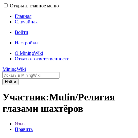
Открыть главное меню
Главная
Случайная
Войти
Настройки
О MiningWiki
Отказ от ответственности
MiningWiki
Найти
Участник:Mulin/Религия
глазами шахтёров
Язык
Править