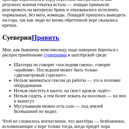
результат, конная откатка встала — лошади привыкли
реагировать на матерную брань и отказывались исполнять
нормальные, без мата, команды. Лошадей пришлось выводить
на-гора, так как люди во вновь обретенной вере оказались
крепки.
Суеверия
Править
Мне, как бывшему комсомольцу, надо наверное бороться с
распространёнными
суевериями
в шахтёрской среде:
Шахтеры не говорят «последняя смена», говорят
«крайняя». Последним может быть только
«двухметровый горизонт».
Нельзя заниматься сексом до работы — это к поломке
оборудования.
Нельзя свистеть в шахте, на свист кровля «идёт».
Нельзя сидеть, а тем более лежать на носилках — на них
и вынесут.
Мусульманам можно есть сало — под землей
Всевышний не видит.
Чтоб не сложилось впечатление, что шахтёры — безбожники,
вспоминающие о вере только тогда, когда придет пора