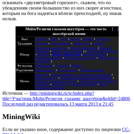
осваивать «двухметровый горизонт», скажем, что по
убеждениям своим большинство из них скорее агностики,
которым на бога надеяться вблизи преисподней, ну никак
нельзя.
Mulin/Религия глазами шахтёров — это часть
[
+
]
шахтёрской жизни
Быт
Автобус
•
Баня
•
Роба
•
Крысы
•
Насвай
•
Тормозок
Традиции
Бутылёк
•
День шахтёра
•
Табакотрус
•
Четверг
Анекдоты о шахтерах
•
Шахтёрские байки
(
Байки об
учениках
•
Байки о проходчиках
) •
Шахтёрский жаргон
Юмор
•
Курьезы
•
Виктор Мисевский
(
Вредные советы
•
Шахтерские танка
•
Шахтерские пародии
•
Шахтерские
страшилки
)
Фольклор
Мифология
•
Суеверия
•
Шубин
Нарушения
Ранний выезд
•
Езда на ленте
•
Объяснительная
Глюк ауф
•
Вас не наказали — значит вас поощрили!
•
Ведро напруги
•
Датчик метана, закрытый фуфайкой
•
Мемы
Донбасс порожняк не гонит
•
Донбасс никто не ставил
на колени
•
Караганда — третья кочегарка
•
Не на
конфетной фабрике
Источник —
http://miningwiki.ru/w/index.php?
title=Участник:Mulin/Религия_глазами_шахтёров&oldid=24806
Последний раз редактировалась 13 марта 2013 в 21:45
MiningWiki
Если не указано иное, содержание доступно по лицензии
CC-