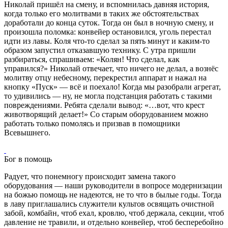
Николай пришёл на смену, и вспомнилась давняя история,
когда только его молитвами в таких же обстоятельствах
доработали до конца суток. Тогда он был в ночную смену, и
произошла поломка: конвейер остановился, уголь перестал
идти из лавы. Коля что-то сделал за пять минут и каким-то
образом запустил отказавшую технику. С утра пришли
разбираться, спрашиваем: «Колян! Что сделал, как
управился?» Николай отвечает, что ничего не делал, а вознёс
молитву отцу небесному, перекрестил аппарат и нажал на
кнопку «Пуск» — всё и поехало! Когда мы разобрали агрегат,
то удивились — ну, не могла подстанция работать с такими
повреждениями. Ребята сделали вывод: «…вот, что крест
животворящий делает!» Со старым оборудованием можно
работать только помолясь и призвав в помощники
Всевышнего.
Бог в помощь
Радует, что понемногу происходит замена такого
оборудования — наши руководители в вопросе модернизации
на божью помощь не надеются, не то что в былые годы. Тогда
в лаву приглашались служители культов освящать очистной
забой, комбайн, чтоб ехал, кровлю, чтоб держала, секции, чтоб
давление не травили, и отдельно конвейер, чтоб бесперебойно