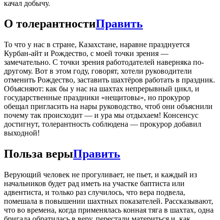
качал добычу.
О толерантности
Править
То что у нас в стране, Казахстане, наравне празднуется
Курбан-айт и Рождество, с моей точки зрения —
замечательно. С точки зрения работодателей наверняка по-
другому. Вот в этом году, говорят, хотели руководители
отменить Рождество, заставить шахтёров работать в праздник.
Объясняют: как бы у нас на шахтах непрерывный цикл, и
государственные праздники «нещитовы», но прокурор
обещал пригласить на нары руководство, чтоб они объяснили
почему так происходит — и ура мы отдыхаем! Консенсус
достигнут, толерантность соблюдена — прокурор добавил
выходной!
Польза веры
Править
Верующий человек не прогуливает, не пьет, и каждый из
начальников будет рад иметь на участке баптиста или
адвентиста, и только раз случилось, что вера подвела,
помешала в повышении шахтных показателей. Рассказывают,
что во времена, когда применялась конная тяга в шахтах, одна
бригада обратилась в веру, перестали материться и, как