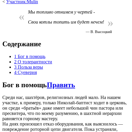
<
Участник:Mulin
Мы топливо отнимем у чертей -
«
»
Свои котлы топить им будет нечем!
— В. Высоцкий
Содержание
1
Бог в помощь
2
О толерантности
3
Польза веры
4
Суеверия
Бог в помощь
Править
Среди нас, шахтёров, религиозных людей мало. На нашем
участке, к примеру, только Николай-баптист ходит в церковь,
он среди «братьёв» даже имеет небольшой чин пастора или
пресвитера, что по моему разумению, в шахтной иерархии
равняется горному мастеру.
На днях произошел отказ оборудования, как выяснилось —
повреждение роторной цепи двигателя. Пока устраняли,