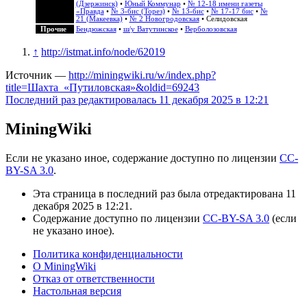
(Дзержинск)
•
Юный Коммунар
•
№ 12-18 имени газеты
«Правда
•
№ 3-бис (Торез)
•
№ 13-бис
•
№ 17-17 бис
•
№
21 (Макеевка)
•
№ 2 Новогродовская
• Селидовская
Прочие
Бендюжская
•
ш/у Ватутинское
•
Верболозовская
↑
http://istmat.info/node/62019
Источник —
http://miningwiki.ru/w/index.php?
title=Шахта_«Путиловская»&oldid=69243
Последний раз редактировалась 11 декабря 2025 в 12:21
MiningWiki
Если не указано иное, содержание доступно по лицензии
CC-
BY-SA 3.0
.
Эта страница в последний раз была отредактирована 11
декабря 2025 в 12:21.
Содержание доступно по лицензии
CC-BY-SA 3.0
(если
не указано иное).
Политика конфиденциальности
О MiningWiki
Отказ от ответственности
Настольная версия