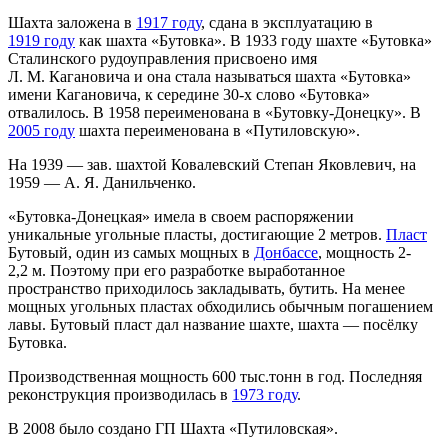
Шахта заложена в
1917 году
, сдана в эксплуатацию в
1919 году
как шахта «Бутовка». В 1933 году шахте «Бутовка»
Сталинского рудоуправления присвоено имя
Л. М. Кагановича и она стала называться шахта «Бутовка»
имени Кагановича, к середине 30-х слово «Бутовка»
отвалилось. В 1958 переименована в «Бутовку-Донецку». В
2005 году
шахта переименована в «Путиловскую».
На 1939 — зав. шахтой Ковалевский Степан Яковлевич, на
1959 — А. Я. Данильченко.
«Бутовка-Донецкая» имела в своем распоряжении
уникальные угольные пласты, достигающие 2 метров.
Пласт
Бутовый, один из самых мощных в
Донбассе
, мощность 2-
2,2 м. Поэтому при его разработке выработанное
пространство приходилось закладывать, бутить. На менее
мощных угольных пластах обходились обычным погашением
лавы. Бутовый пласт дал название шахте, шахта — посёлку
Бутовка.
Производственная мощность 600 тыс.тонн в год. Последняя
реконструкция производилась в
1973 году
.
В 2008 было создано ГП Шахта «Путиловская».