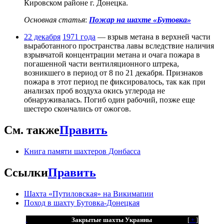
Кировском районе г. Донецка.
Основная статья
:
Пожар на шахте «Бутовка»
22 декабря
1971 года
— взрыв метана в верхней части
выработанного пространства лавы вследствие наличия
взрывчатой концентрации метана и очага пожара в
погашенной части вентиляционного штрека,
возникшего в период от 8 по 21 декабря. Признаков
пожара в этот период пе фиксировалось, так как при
анализах проб воздуха окись углерода не
обнаруживалась. Погиб один рабочий, позже еще
шестеро скончались от ожогов.
См. также
Править
Книга памяти шахтеров Донбасса
Ссылки
Править
Шахта «Путиловская» на Викимапии
Поход в шахту Бутовка-Донецкая
Закрытые шахты Украины
[
+
]