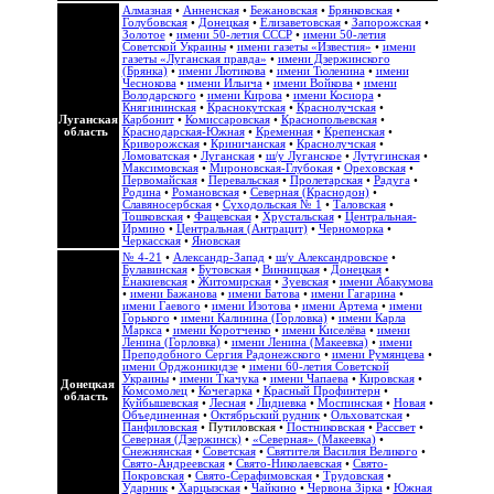
Алмазная
•
Анненская
•
Бежановская
•
Брянковская
•
Голубовская
•
Донецкая
•
Елизаветовская
•
Запорожская
•
Золотое
•
имени 50-летия СССР
•
имени 50-летия
Советской Украины
•
имени газеты «Известия»
•
имени
газеты «Луганская правда»
•
имени Дзержинского
(Брянка)
•
имени Лютикова
•
имени Тюленина
•
имени
Чеснокова
•
имени Ильича
•
имени Войкова
•
имени
Володарского
•
имени Кирова
•
имени Косиора
•
Княгининская
•
Краснокутская
•
Краснолучская
•
Луганская
Карбонит
•
Комиссаровская
•
Краснопольевская
•
область
Краснодарская-Южная
•
Кременная
•
Крепенская
•
Криворожская
•
Криничанская
•
Краснолучская
•
Ломоватская
•
Луганская
•
ш/у Луганское
•
Лутугинская
•
Максимовская
•
Мироновская-Глубокая
•
Ореховская
•
Первомайская
•
Перевальская
•
Пролетарская
•
Радуга
•
Родина
•
Романовская
•
Северная (Краснодон)
•
Славяносербская
•
Суходольская № 1
•
Таловская
•
Тошковская
•
Фащевская
•
Хрустальская
•
Центральная-
Ирмино
•
Центральная (Антрацит)
•
Черноморка
•
Черкасская
•
Яновская
№ 4-21
•
Александр-Запад
•
ш/у Александровское
•
Булавинская
•
Бутовская
•
Винницкая
•
Донецкая
•
Енакиевская
•
Житомирская
•
Зуевская
•
имени Абакумова
•
имени Бажанова
•
имени Батова
•
имени Гагарина
•
имени Гаевого
•
имени Изотова
•
имени Артема
•
имени
Горького
•
имени Калинина (Горловка)
•
имени Карла
Маркса
•
имени Коротченко
•
имени Киселёва
•
имени
Ленина (Горловка)
•
имени Ленина (Макеевка)
•
имени
Преподобного Сергия Радонежского
•
имени Румянцева
•
имени Орджоникидзе
•
имени 60-летия Советской
Украины
•
имени Ткачука
•
имени Чапаева
•
Кировская
•
Донецкая
Комсомолец
•
Кочегарка
•
Красный Профинтерн
•
область
Куйбышевская
•
Лесная
•
Лидиевка
•
Моспинская
•
Новая
•
Объединенная
•
Октябрьский рудник
•
Ольховатская
•
Панфиловская
•
Путиловская
•
Постниковская
•
Рассвет
•
Северная (Дзержинск)
•
«Северная» (Макеевка)
•
Снежнянская
•
Советская
•
Святителя Василия Великого
•
Свято-Андреевская
•
Свято-Николаевская
•
Свято-
Покровская
•
Свято-Серафимовская
•
Трудовская
•
Ударник
•
Харцызская
•
Чайкино
•
Червона Зірка
•
Южная