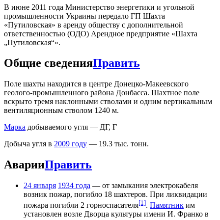
В июне 2011 года Министерство энергетики и угольной
промышленности Украины передало ГП Шахта
«Путиловская» в аренду обществу с дополнительной
ответственностью (ОДО) Арендное предприятие «Шахта
„Путиловская“».
Общие сведения
Править
Поле шахты находится в центре Донецко-Макеевского
геолого-промышленного района Донбасса. Шахтное поле
вскрыто тремя наклонными стволами и одним вертикальным
вентиляционным стволом 1240 м.
Марка
добываемого угля — ДГ, Г
Добыча угля в
2009 году
— 19.3 тыс. тонн.
Аварии
Править
24 января
1934 года
— от замыкания электрокабеля
возник пожар, погибло 18 шахтеров. При ликвидации
[1]
пожара погибли 2 горноспасателя
.
Памятник
им
установлен возле Дворца культуры имени И. Франко в