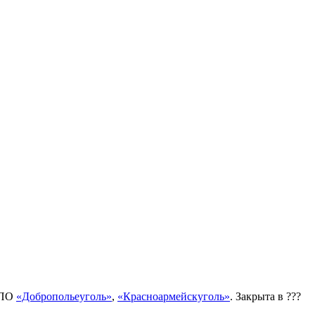
в ПО
«Добропольеуголь»
,
«Красноармейскуголь»
. Закрыта в ???