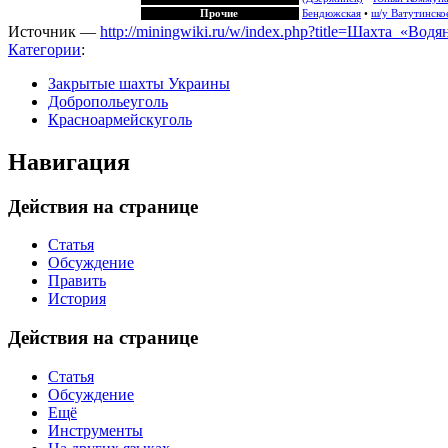
Прочие
Бендюжская
•
ш/у Ватутинско
Источник —
http://miningwiki.ru/w/index.php?title=Шахта_«Во
Категории
:
Закрытые шахты Украины
Добропольеуголь
Красноармейскуголь
Навигация
Действия на странице
Статья
Обсуждение
Править
История
Действия на странице
Статья
Обсуждение
Ещё
Инструменты