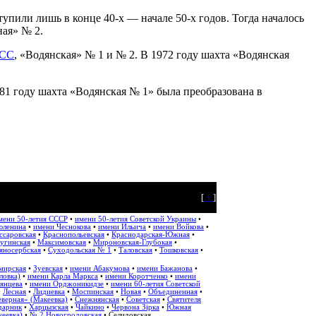
тупили лишь в конце 40-х — начале 50-х годов. Тогда началось
ная» № 2.
ПСС
, «Водянская» № 1 и № 2. В 1972 году шахта «Водянская
1 году шахта «Водянская № 1» была преобразована в
[
+
]
мени 50-летия СССР
•
имени 50-летия Советской Украины
•
юленина
•
имени Чеснокова
•
имени Ильича
•
имени Войкова
•
ссаровская
•
Краснопольевская
•
Краснодарская-Южная
•
угинская
•
Максимовская
•
Мироновская-Глубокая
•
яносербская
•
Суходольская № 1
•
Таловская
•
Тошковская
•
мирская
•
Зуевская
•
имени Абакумова
•
имени Бажанова
•
ловка)
•
имени Карла Маркса
•
имени Коротченко
•
имени
янцева
•
имени Орджоникидзе
•
имени 60-летия Советской
•
Лесная
•
Лидиевка
•
Моспинская
•
Новая
•
Объединенная
•
верная» (Макеевка)
•
Снежнянская
•
Советская
•
Святителя
дарник
•
Харцызская
•
Чайкино
•
Червона Зірка
•
Южная
еевка)
•
№ 2 Новогродовская
• Селидовская