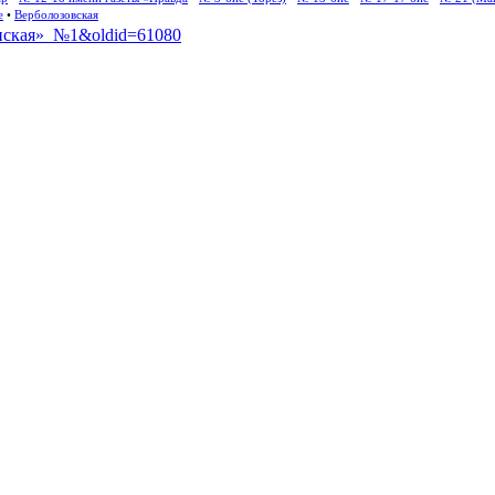
е
•
Верболозовская
дянская»_№1&oldid=61080