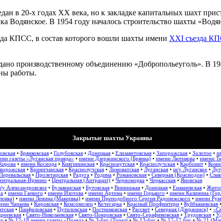
дан в 20-х годах ХХ века, но к закладке капитальных шахт прис
лка Водянское. В 1954 году началось строительство шахты «Водя
зда КПСС, в состав которого вошли шахты имени
XXI съезда К
дано производственному объединению «Добропольеуголь». В 198
ны работы.
Закрытые шахты Украины
овская
•
Брянковская
•
Голубовская
•
Донецкая
•
Елизаветовская
•
Запорожская
•
Золотое
•
и
ени газеты «Луганская правда»
•
имени Дзержинского (Брянка)
•
имени Лютикова
•
имени Т
Кирова
•
имени Косиора
•
Княгининская
•
Краснокутская
•
Краснолучская
•
Карбонит
•
Коми
ворожская
•
Криничанская
•
Краснолучская
•
Ломоватская
•
Луганская
•
ш/у Луганское
•
Лут
Перевальская
•
Пролетарская
•
Радуга
•
Родина
•
Романовская
•
Северная (Краснодон)
•
Слав
ентральная-Ирмино
•
Центральная (Антрацит)
•
Черноморка
•
Черкасская
•
Яновская
/у Александровское
•
Булавинская
•
Бутовская
•
Винницкая
•
Донецкая
•
Енакиевская
•
Жито
на
•
имени Гаевого
•
имени Изотова
•
имени Артема
•
имени Горького
•
имени Калинина (Гор
ловка)
•
имени Ленина (Макеевка)
•
имени Преподобного Сергия Радонежского
•
имени Рум
ени Чапаева
•
Кировская
•
Комсомолец
•
Кочегарка
•
Красный Профинтерн
•
Куйбышевская
атская
•
Панфиловская
•
Путиловская
•
Постниковская
•
Рассвет
•
Северная (Дзержинск)
•
«Се
реевская
•
Свято-Николаевская
•
Свято-Покровская
•
Свято-Серафимовская
•
Трудовская
•
У
ар
•
№ 12-18 имени газеты «Правда
•
№ 3-бис (Торез)
•
№ 13-бис
•
№ 17-17 бис
•
№ 21 (Мак