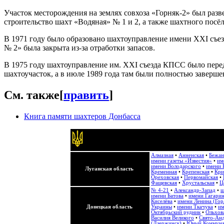
Участок месторождения на землях совхоза «Горняк-2» был разве
строительство шахт «Водяная» № 1 и 2, а также шахтного посё
В 1971 году было образовано шахтоуправление имени XXI съе
№ 2» была закрыта из-за отработки запасов.
В 1975 году шахтоуправление им. XXI съезда КПСС было пере
шахтоучасток, а в июле 1989 года там были полностью заверше
См. также
[
править
]
Книга памяти шахтеров Донбасса
Алмазная
•
Анненская
•
Бежан
имени газеты «Известия»
•
им
имени Володарского
•
имени 
Луганская область
Кременная
•
Крепенская
•
Кри
Ореховская
•
Первомайская
•
Фащевская
•
Хрустальская
•
Ц
№ 4-21
•
Александр-Запад
•
ш
имени Батова
•
имени Гагари
Киселёва
•
имени Ленина (Гор
Донецкая область
Украины
•
имени Ткачука
•
им
Октябрьский рудник
•
Ольхов
Василия Великого
•
Свято-Анд
(Дзержинск)
•
Юный Коммун