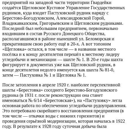
предприятий на западной части территории Гвардейки
создаётся Щегловское Кустовое Управление Государственных
рудников, куда входит Пастуховский рудник наряду с
Берестово-Богодуховским, Александровской Горой,
Владикавказским, Григорьевским и Щегловским рудниками.
Последний был небольшим предприятием, первоначально
входившим в состав Русского Донецкого Общества,
располагавшимся в районе нынешней ул. Беломорская и
прекратившим свою работу ещё в 20-х. А вот топоним
«Щегловка» остался, в том числе — в названии местного
посёлка и к концу десятилетия перешёл к местному лидеру
угледобычи и механизации — шахте № 1. В 20-е годы шахта
фигурирует в документах уже как Щегловский рудник, в
конце десятилетия недолго именуется как шахта № 81-0,
затем — Пастуховка № 1 и Щегловка № 1.
После затопления в апреле 1920 г. наиболее перспективной
шахты «Берестовка» соседнего Берестово-Богодуховского
рудника (в 1931 г. после реконструкции она станет
именоваться № 6/14 «Берестовская»), на «Пастуховку» легла
основная работа по обеспечению угледобычи рудоуправления.
Это потребовало скорейшего восстановления предприятия (в
том числе — откачки воды с нижних горизонтов) и
проведения серьёзной модернизации, которая началась в 1922
году. В результате к 1928 году суточная добыча была