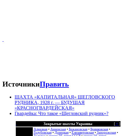
Источники
Править
Террикон шахты «Красногвардейская»
ШАХТА «КАПИТАЛЬНАЯ» ЩЕГЛОВСКОГО
РУДНИКА, 1928 г. — БУДУЩАЯ
«КРАСНОГВАРДЕЙСКАЯ»
Гвардейка: Что такое «Щегловский рудник»?
Закрытые шахты Украины
[
+
]
Алмазная
•
Анненская
•
Бежановская
•
Брянковская
•
Голубовская
•
Донецкая
•
Елизаветовская
•
Запорожская
•
Золотое
•
имени 50-летия СССР
•
имени 50-летия