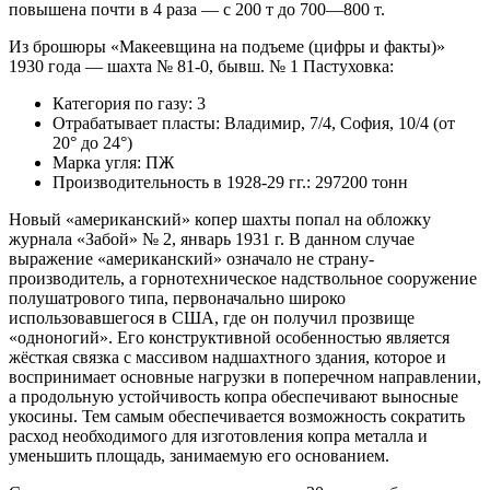
повышена почти в 4 раза — с 200 т до 700—800 т.
Из брошюры «Макеевщина на подъеме (цифры и факты)»
1930 года — шахта № 81-0, бывш. № 1 Пастуховка:
Категория по газу: 3
Отрабатывает пласты: Владимир, 7/4, София, 10/4 (от
20° до 24°)
Марка угля: ПЖ
Производительность в 1928-29 гг.: 297200 тонн
Новый «американский» копер шахты попал на обложку
журнала «Забой» № 2, январь 1931 г. В данном случае
выражение «американский» означало не страну-
производитель, а горнотехническое надствольное сооружение
полушатрового типа, первоначально широко
использовавшегося в США, где он получил прозвище
«одноногий». Его конструктивной особенностью является
жёсткая связка с массивом надшахтного здания, которое и
воспринимает основные нагрузки в поперечном направлении,
а продольную устойчивость копра обеспечивают выносные
укосины. Тем самым обеспечивается возможность сократить
расход необходимого для изготовления копра металла и
уменьшить площадь, занимаемую его основанием.