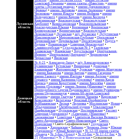
Советской Украины
•
имени газеты «Известия»
•
имени
газеты «Луганская правда»
•
имени Дзержинского
(Брянка)
•
имени Лютикова
•
имени Тюленина
•
имени
Чеснокова
•
имени Ильича
•
имени Войкова
•
имени
Володарского
•
имени Кирова
•
имени Косиора
•
Княгининская
•
Краснокутская
•
Краснолучская
•
Луганская
Карбонит
•
Комиссаровская
•
Краснопольевская
•
область
Краснодарская-Южная
•
Кременная
•
Крепенская
•
Криворожская
•
Криничанская
•
Краснолучская
•
Ломоватская
•
Луганская
•
ш/у Луганское
•
Лутугинская
•
Максимовская
•
Мироновская-Глубокая
•
Ореховская
•
Первомайская
•
Перевальская
•
Пролетарская
•
Радуга
•
Родина
•
Романовская
•
Северная (Краснодон)
•
Славяносербская
•
Суходольская № 1
•
Таловская
•
Тошковская
•
Фащевская
•
Хрустальская
•
Центральная-
Ирмино
•
Центральная (Антрацит)
•
Черноморка
•
Черкасская
•
Яновская
№ 4-21
•
Александр-Запад
•
ш/у Александровское
•
Булавинская
•
Бутовская
•
Винницкая
•
Донецкая
•
Енакиевская
•
Житомирская
•
Зуевская
•
имени Абакумова
•
имени Бажанова
•
имени Батова
•
имени Гагарина
•
имени Гаевого
•
имени Изотова
•
имени Артема
•
имени
Горького
•
имени Калинина (Горловка)
•
имени Карла
Маркса
•
имени Коротченко
•
имени Киселёва
•
имени
Ленина (Горловка)
•
имени Ленина (Макеевка)
•
имени
Преподобного Сергия Радонежского
•
имени Румянцева
•
имени Орджоникидзе
•
имени 60-летия Советской
Украины
•
имени Ткачука
•
имени Чапаева
•
Кировская
•
Донецкая
Комсомолец
•
Кочегарка
•
Красный Профинтерн
•
область
Куйбышевская
•
Лесная
•
Лидиевка
•
Моспинская
•
Новая
•
Объединенная
•
Октябрьский рудник
•
Ольховатская
•
Панфиловская
•
Путиловская
•
Постниковская
•
Рассвет
•
Северная (Дзержинск)
•
«Северная» (Макеевка)
•
Снежнянская
•
Советская
•
Святителя Василия Великого
•
Свято-Андреевская
•
Свято-Николаевская
•
Свято-
Покровская
•
Свято-Серафимовская
•
Трудовская
•
Ударник
•
Харцызская
•
Чайкино
•
Червона Зірка
•
Южная
(Дзержинск)
•
Юный Коммунар
•
№ 12-18 имени газеты
«Правда
•
№ 3-бис (Торез)
•
№ 13-бис
•
№ 17-17 бис
•
№
21 (Макеевка)
•
№ 2 Новогродовская
• Селидовская