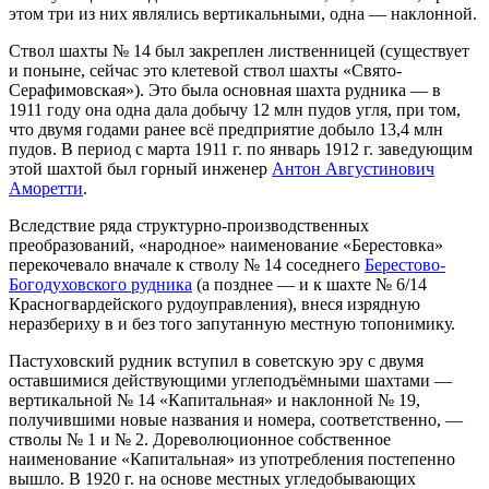
этом три из них являлись вертикальными, одна — наклонной.
Ствол шахты № 14 был закреплен лиственницей (существует
и поныне, сейчас это клетевой ствол шахты «Свято-
Серафимовская»). Это была основная шахта рудника — в
1911 году она одна дала добычу 12 млн пудов угля, при том,
что двумя годами ранее всё предприятие добыло 13,4 млн
пудов. В период с марта 1911 г. по январь 1912 г. заведующим
этой шахтой был горный инженер
Антон Августинович
Аморетти
.
Вследствие ряда структурно-производственных
преобразований, «народное» наименование «Берестовка»
перекочевало вначале к стволу № 14 соседнего
Берестово-
Богодуховского рудника
(а позднее — и к шахте № 6/14
Красногвардейского рудоуправления), внеся изрядную
неразбериху в и без того запутанную местную топонимику.
Пастуховский рудник вступил в советскую эру с двумя
оставшимися действующими углеподъёмными шахтами —
вертикальной № 14 «Капитальная» и наклонной № 19,
получившими новые названия и номера, соответственно, —
стволы № 1 и № 2. Дореволюционное собственное
наименование «Капитальная» из употребления постепенно
вышло. В 1920 г. на основе местных угледобывающих