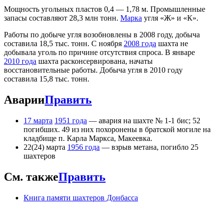
Мощность угольных пластов 0,4 — 1,78 м. Промышленные
запасы составляют 28,3 млн тонн.
Марка
угля «Ж» и «К».
Работы по добыче угля возобновлены в 2008 году, добыча
составила 18,5 тыс. тонн. С ноября
2008 года
шахта не
добывала уголь по причине отсутствия спроса. В январе
2010 года
шахта расконсервирована, начаты
восстановительные работы. Добыча угля в 2010 году
составила 15,8 тыс. тонн.
Аварии
Править
17 марта
1951 года
— авария на шахте № 1-1 бис; 52
погибших. 49 из них похоронены в братской могиле на
кладбище п. Карла Маркса, Макеевка.
22(24) марта
1956 года
— взрыв метана, погибло 25
шахтеров
См. также
Править
Книга памяти шахтеров Донбасса