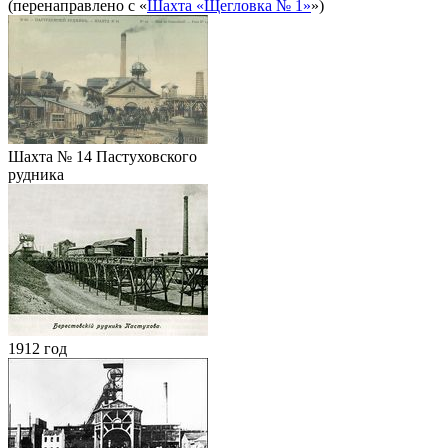
(перенаправлено с «
Шахта «Щегловка № 1»
»)
Шахта № 14 Пастуховского
рудника
1912 год