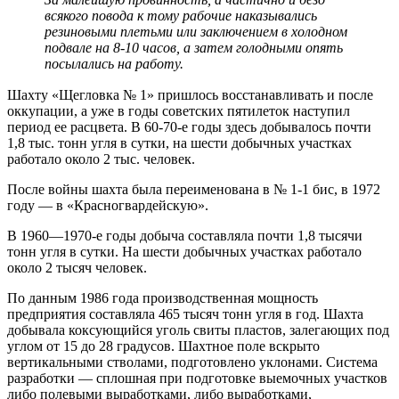
всякого повода к тому рабочие наказывались
резиновыми плетьми или заключением в холодном
подвале на 8-10 часов, а затем голодными опять
посылались на работу.
Шахту «Щегловка № 1» пришлось восстанавливать и после
оккупации, а уже в годы советских пятилеток наступил
период ее расцвета. В 60-70-е годы здесь добывалось почти
1,8 тыс. тонн угля в сутки, на шести добычных участках
работало около 2 тыс. человек.
После войны шахта была переименована в № 1-1 бис, в 1972
году — в «Красногвардейскую».
В 1960—1970-е годы добыча составляла почти 1,8 тысячи
тонн угля в сутки. На шести добычных участках работало
около 2 тысяч человек.
По данным 1986 года производственная мощность
предприятия составляла 465 тысяч тонн угля в год. Шахта
добывала коксующийся уголь свиты пластов, залегающих под
углом от 15 до 28 градусов. Шахтное поле вскрыто
вертикальными стволами, подготовлено уклонами. Система
разработки — сплошная при подготовке выемочных участков
либо полевыми выработками, либо выработками,