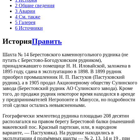
2
Общие сведения
3
Аварии
4
См. также
5
Галерея
6
Источники
История
Править
Шахта № 14 Берестовского каменноугольного рудника (не
путать с Берестово-Богодуховским рудником),
принадлежавшего помещице Н. Н. Иловайской, заложена в
1895 году, сдана в эксплуатацию в 1898. В 1899 рудник
приобрел промышленник Н. П. Пастухов (Пастуховский
рудник), а в 1905 продал Акционерному обществу Сулинского
завода (Берестовский рудник АО Сулинского завода). Кроме
того, до продажи рудник некоторое время находился в аренде
у предпринимателей Негропонте и Манусси, но подробности
этой сделки остались невыясненными.
Географически землеотвод рудника площадью 208 десятин
располагался на правом берегу Берестовой балки (нынешний
макеевский пос. Красный партизан, или, в народном
варианте, — Пастуховка). На руднике находились в
эксплуатации 4 подъёмных шахты — № 2, 13, 14 и 19 , при