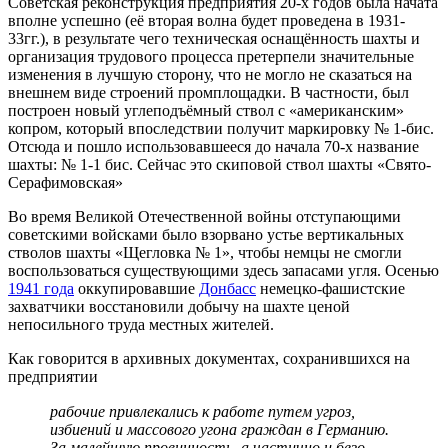
Советская реконструкция предприятия 20-х годов была начата
вполне успешно (её вторая волна будет проведена в 1931-
33гг.), в результате чего техническая оснащённость шахты и
организация трудового процесса претерпели значительные
изменения в лучшую сторону, что не могло не сказаться на
внешнем виде строений промплощадки. В частности, был
построен новый углеподъёмный ствол с «американским»
копром, который впоследствии получит маркировку № 1-бис.
Отсюда и пошло использовавшееся до начала 70-х название
шахты: № 1-1 бис. Сейчас это скиповой ствол шахты «Свято-
Серафимовская»
Во время Великой Отечественной войны отступающими
советскими войсками было взорвано устье вертикальных
стволов шахты «Щегловка № 1», чтобы немцы не смогли
воспользоваться существующими здесь запасами угля. Осенью
1941 года
оккупировавшие
Донбасс
немецко-фашистские
захватчики восстановили добычу на шахте ценой
непосильного труда местных жителей.
Как говорится в архивных документах, сохранившихся на
предприятии
рабочие привлекались к работе путем угроз,
избиений и массового угона граждан в Германию.
За малейшую провинность, а частично и безо