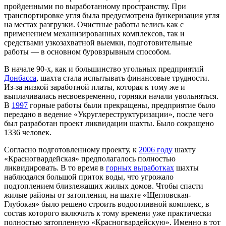
пройденными по выработанному пространству. При
транспортировке угля была предусмотрена бункеризация угля
на местах разгрузки. Очистные работы велись как с
применением механизированных комплексов, так и
средствами узкозахватной выемки, подготовительные
работы — в основном буровзрывным способом.
В начале 90-х, как и большинство угольных предприятий
Донбасса
, шахта стала испытывать финансовые трудности.
Из-за низкой заработной платы, которая к тому же и
выплачивалась несвоевременно, горняки начали увольняться.
В
1997
горные работы были прекращены, предприятие было
передано в ведение «Укруглереструктуризации», после чего
был разработан проект ликвидации шахты. Было сокращено
1336 человек.
Согласно подготовленному проекту, к
2006 году
шахту
«Красногвардейская» предполагалось полностью
ликвидировать. В то время в
горных выработках
шахты
наблюдался большой приток воды, что угрожало
подтоплением близлежащих жилых домов. Чтобы спасти
жилые районы от затопления, на шахте «Щегловская-
Глубокая» было решено строить водоотливной комплекс, в
состав которого включить к тому времени уже практически
полностью затопленную «Красногвардейскую». Именно в тот