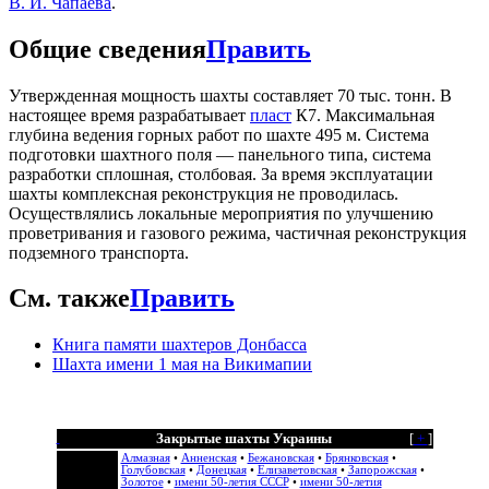
В. И. Чапаева
.
Общие сведения
Править
Утвержденная мощность шахты составляет 70 тыс. тонн. В
настоящее время разрабатывает
пласт
К7. Максимальная
глубина ведения горных работ по шахте 495 м. Система
подготовки шахтного поля — панельного типа, система
разработки сплошная, столбовая. За время эксплуатации
шахты комплексная реконструкция не проводилась.
Осуществлялись локальные мероприятия по улучшению
проветривания и газового режима, частичная реконструкция
подземного транспорта.
См. также
Править
Книга памяти шахтеров Донбасса
Шахта имени 1 мая на Викимапии
Закрытые шахты Украины
[
+
]
Алмазная
•
Анненская
•
Бежановская
•
Брянковская
•
Голубовская
•
Донецкая
•
Елизаветовская
•
Запорожская
•
Золотое
•
имени 50-летия СССР
•
имени 50-летия