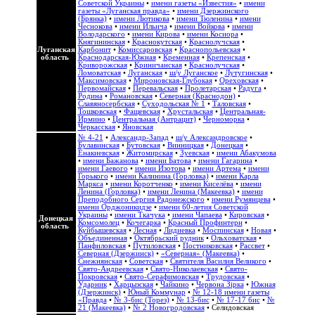
Советской Украины
•
имени газеты «Известия»
•
имени
газеты «Луганская правда»
•
имени Дзержинского
(Брянка)
•
имени Лютикова
•
имени Тюленина
•
имени
Чеснокова
•
имени Ильича
•
имени Войкова
•
имени
Володарского
•
имени Кирова
•
имени Косиора
•
Княгининская
•
Краснокутская
•
Краснолучская
•
Луганская
Карбонит
•
Комиссаровская
•
Краснопольевская
•
область
Краснодарская-Южная
•
Кременная
•
Крепенская
•
Криворожская
•
Криничанская
•
Краснолучская
•
Ломоватская
•
Луганская
•
ш/у Луганское
•
Лутугинская
•
Максимовская
•
Мироновская-Глубокая
•
Ореховская
•
Первомайская
•
Перевальская
•
Пролетарская
•
Радуга
•
Родина
•
Романовская
•
Северная (Краснодон)
•
Славяносербская
•
Суходольская № 1
•
Таловская
•
Тошковская
•
Фащевская
•
Хрустальская
•
Центральная-
Ирмино
•
Центральная (Антрацит)
•
Черноморка
•
Черкасская
•
Яновская
№ 4-21
•
Александр-Запад
•
ш/у Александровское
•
Булавинская
•
Бутовская
•
Винницкая
•
Донецкая
•
Енакиевская
•
Житомирская
•
Зуевская
•
имени Абакумова
•
имени Бажанова
•
имени Батова
•
имени Гагарина
•
имени Гаевого
•
имени Изотова
•
имени Артема
•
имени
Горького
•
имени Калинина (Горловка)
•
имени Карла
Маркса
•
имени Коротченко
•
имени Киселёва
•
имени
Ленина (Горловка)
•
имени Ленина (Макеевка)
•
имени
Преподобного Сергия Радонежского
•
имени Румянцева
•
имени Орджоникидзе
•
имени 60-летия Советской
Украины
•
имени Ткачука
•
имени Чапаева
•
Кировская
•
Донецкая
Комсомолец
•
Кочегарка
•
Красный Профинтерн
•
область
Куйбышевская
•
Лесная
•
Лидиевка
•
Моспинская
•
Новая
•
Объединенная
•
Октябрьский рудник
•
Ольховатская
•
Панфиловская
•
Путиловская
•
Постниковская
•
Рассвет
•
Северная (Дзержинск)
•
«Северная» (Макеевка)
•
Снежнянская
•
Советская
•
Святителя Василия Великого
•
Свято-Андреевская
•
Свято-Николаевская
•
Свято-
Покровская
•
Свято-Серафимовская
•
Трудовская
•
Ударник
•
Харцызская
•
Чайкино
•
Червона Зірка
•
Южная
(Дзержинск)
•
Юный Коммунар
•
№ 12-18 имени газеты
«Правда
•
№ 3-бис (Торез)
•
№ 13-бис
•
№ 17-17 бис
•
№
21 (Макеевка)
•
№ 2 Новогродовская
• Селидовская