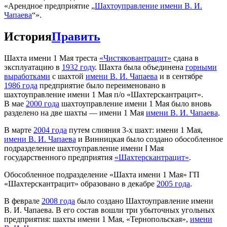
«Арендное предприятие „
Шахтоуправление имени В. И.
Чапаева
“».
История
Править
Шахта имени 1 Мая треста
«Чистяковантрацит»
сдана в
эксплуатацию в
1932 году
. Шахта была объединена
горными
выработками
с шахтой
имени В. И. Чапаева
и в сентябре
1986 года
предприятие было переименовано в
шахтоуправление имени 1 Мая п/о «Шахтерскантрацит».
В мае
2000 года
шахтоуправление имени 1 Мая было вновь
разделено на две шахты — имени 1 Мая
имени В. И. Чапаева
.
В марте
2004 года
путем слияния 3-х шахт: имени 1 Мая,
имени В. И. Чапаева
и Винницкая было создано обособленное
подразделение шахтоуправление имени I Мая
государственного предприятия
«Шахтерскантрацит»
.
Обособленное подразделение «Шахта имени 1 Мая» ГП
«Шахтерскантрацит» образовано в декабре
2005 года
.
В феврале
2008 года
было создано Шахтоуправление имени
В. И. Чапаева. В его состав вошли три убыточных угольных
предприятия: шахты имени 1 Мая, «Тернопольская»,
имени