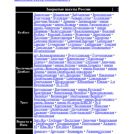
Закрытые шахты России
[
+
]
Анжерская
•
Абашевская
•
Байдаевская
•
Бирюлинская
•
Бунгурская
•
Бутовская
•
Дальние горы
•
Егозовская
•
Западная (Белово)
•
Зиминка
•
Зыряновская
•
имени
Ворошилова
•
имени Волкова
•
имени Дзержинского
•
имени Димитрова
•
имени Орджоникидзе
•
имени
Шевякова
•
Кольчугинская
•
Краснокаменская
•
Красный
Кузбасс
Кузбасс
•
Красный Углекоп
•
Кузнецкая
•
Лапичевская
•
Нагорная
•
Новокузнецкая
•
Ноградская
•
Пионерка
•
Северная (Кемерово)
•
Северный Кандыш
•
Сибирская
•
Смычка
•
Судженская
•
Суртаиха
•
Тайбинская
•
Томская
•
Тырганская
•
Усинская
•
Центральная (Прокопьевск)
•
Шушталепская
ш/у Белокалитвинское
•
Бургустинская
•
Гундоровская
•
Донецкая
•
Западная
•
Изваринская
•
Платовская
•
Углерод
•
Аютинская
•
Восточная
•
Глубокая
•
Западная-
Капитальная
•
имени Артема
•
имени Горького
•
имени
Восточный
газеты «Комсомольская правда»
•
имени Красина
•
имени
Донбасс
Ленина
•
имени Октябрьской революции
•
Комиссаровская
•
ш/у Лиховское
•
Майская
•
Наклонная
•
Октябрьская-Южная
•
Самбековская
•
Соколовская
•
Центральная
•
Шолоховская
•
Юбилейная
•
Южная
•
1-я
Вертикальная
•
№ 37/40
Батуринская
•
Владимирская
•
имени Крупской
•
Калачёвская
•
Капитальная (Копейск)
•
Комсомольская»
(Копейск)
•
Коркинская
•
Центральная (Копейск)
•
Красная горнячка
•
Егоршинская
•
имени Володарского
•
Урал
имени Ленина
•
имени 40-летия ВЛКСМ
•
№ 6
Капитальная
•
Ключевская
•
Коспашская
•
Миасская
•
Нагорная
•
Октябрьская
•
Подозерная
•
Рудничная
•
Скальная
•
Центральная (Углеуральский)
•
Широковская
•
Шумихинская
Аяч-Яга
•
Глубокая
•
Восточная
•
Западная
•
Капитальная
Воркута и
•
Октябрьская
•
Промышленная
•
Центральная
•
Хальмер-
Инта
Ю
•
Юнь-Яга
•
Юр-Шор
•
Южная
Авангард
•
Амурская
•
Бошняково
•
Дальневосточная
•