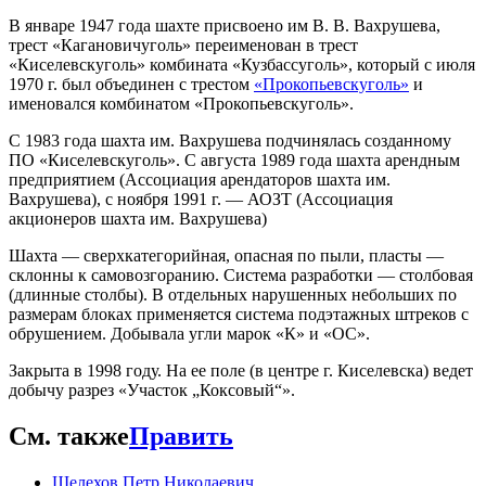
В январе 1947 года шахте присвоено им В. В. Вахрушева,
трест «Кагановичуголь» переименован в трест
«Киселевскуголь» комбината «Кузбассуголь», который с июля
1970 г. был объединен с трестом
«Прокопьевскуголь»
и
именовался комбинатом «Прокопьевскуголь».
С 1983 года шахта им. Вахрушева подчинялась созданному
ПО «Киселевскуголь». С августа 1989 года шахта арендным
предприятием (Ассоциация арендаторов шахта им.
Вахрушева), с ноября 1991 г. — АОЗТ (Ассоциация
акционеров шахта им. Вахрушева)
Шахта — сверхкатегорийная, опасная по пыли, пласты —
склонны к самовозгоранию. Система разработки — столбовая
(длинные столбы). В отдельных нарушенных небольших по
размерам блоках применяется система подэтажных штреков с
обрушением. Добывала угли марок «К» и «ОС».
Закрыта в 1998 году. На ее поле (в центре г. Киселевска) ведет
добычу разрез «Участок „Коксовый“».
См. также
Править
Шелехов Петр Николаевич