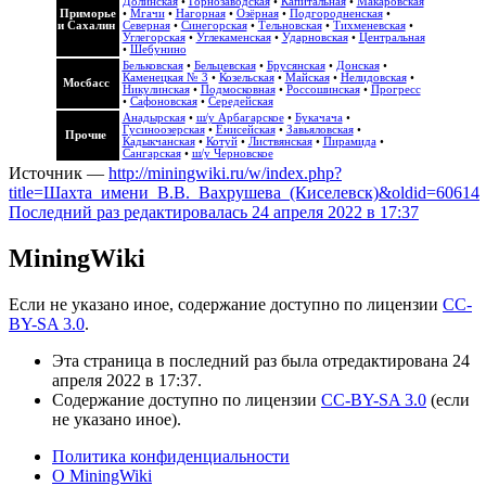
Долинская
•
Горнозаводская
•
Капитальная
•
Макаровская
Приморье
•
Мгачи
•
Нагорная
•
Озёрная
•
Подгородненская
•
и Сахалин
Северная
•
Синегорская
•
Тельновская
•
Тихменевская
•
Углегорская
•
Углекаменская
•
Ударновская
•
Центральная
•
Шебунино
Бельковская
•
Бельцевская
•
Брусянская
•
Донская
•
Каменецкая № 3
•
Козельская
•
Майская
•
Нелидовская
•
Мосбасс
Никулинская
•
Подмосковная
•
Россошинская
•
Прогресс
•
Сафоновская
•
Середейская
Анадырская
•
ш/у Арбагарское
•
Букачача
•
Гусиноозерская
•
Енисейская
•
Завьяловская
•
Прочие
Кадыкчанская
•
Котуй
•
Листвянская
•
Пирамида
•
Сангарская
•
ш/у Черновское
Источник —
http://miningwiki.ru/w/index.php?
title=Шахта_имени_В.В._Вахрушева_(Киселевск)&oldid=60614
Последний раз редактировалась 24 апреля 2022 в 17:37
MiningWiki
Если не указано иное, содержание доступно по лицензии
CC-
BY-SA 3.0
.
Эта страница в последний раз была отредактирована 24
апреля 2022 в 17:37.
Содержание доступно по лицензии
CC-BY-SA 3.0
(если
не указано иное).
Политика конфиденциальности
О MiningWiki