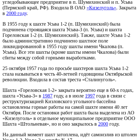
угледобывающее предприятие в п. Шумихинский и п. Усьва
(Пермский край, РФ). Входила В ОАО
«Кизелуголь»
. Закрыта
в
2000 году
.
В 1955 году к шахте Усьва 1-2 (п. Шумихинский) была
подчинена строящаяся шахта Усьва-3 (п. Усьва) и шахта
Гореловская 1-2 (п. Шумихинский). Также, шахте Усьва 1-2
было административно подчинено шахтное поле
ликвидированной в 1955 году шахты имени Чкалова (п.
Усьва). Все эти шахты (кроме шахты имени Чкалова) были
сбиты между собой горными выработками.
25 октября 1957 года по просьбе шахтеров шахта Усьва 1-2
стала называться в честь 40-летней годовщины Октябрьской
революции. Входила в состав треста «Сталинуголь».
Шахта «Гореловская 1-2» закрыта вероятно еще в 60-х годах,
шахта «Усьва-3» в
1987
году, а в июле
1997
года в связи с
реструктуризацией Кизловского угольного бассейна
остановлены горные работы на самой шахте имени 40 лет
Октября. После остановки работ шахта была выделена из АО
«Кизелуголь» в отдельное муниципальное предприятие ООО
Шахта «Штольневая», но и оно закрылось в
2000
году.
На данный момент шахт затоплена, идёт самоизлив из штолен