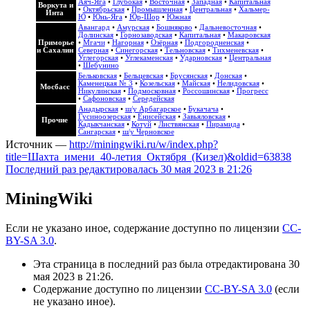
Аяч-Яга
•
Глубокая
•
Восточная
•
Западная
•
Капитальная
Воркута и
•
Октябрьская
•
Промышленная
•
Центральная
•
Хальмер-
Инта
Ю
•
Юнь-Яга
•
Юр-Шор
•
Южная
Авангард
•
Амурская
•
Бошняково
•
Дальневосточная
•
Долинская
•
Горнозаводская
•
Капитальная
•
Макаровская
Приморье
•
Мгачи
•
Нагорная
•
Озёрная
•
Подгородненская
•
и Сахалин
Северная
•
Синегорская
•
Тельновская
•
Тихменевская
•
Углегорская
•
Углекаменская
•
Ударновская
•
Центральная
•
Шебунино
Бельковская
•
Бельцевская
•
Брусянская
•
Донская
•
Каменецкая № 3
•
Козельская
•
Майская
•
Нелидовская
•
Мосбасс
Никулинская
•
Подмосковная
•
Россошинская
•
Прогресс
•
Сафоновская
•
Середейская
Анадырская
•
ш/у Арбагарское
•
Букачача
•
Гусиноозерская
•
Енисейская
•
Завьяловская
•
Прочие
Кадыкчанская
•
Котуй
•
Листвянская
•
Пирамида
•
Сангарская
•
ш/у Черновское
Источник —
http://miningwiki.ru/w/index.php?
title=Шахта_имени_40-летия_Октября_(Кизел)&oldid=63838
Последний раз редактировалась 30 мая 2023 в 21:26
MiningWiki
Если не указано иное, содержание доступно по лицензии
CC-
BY-SA 3.0
.
Эта страница в последний раз была отредактирована 30
мая 2023 в 21:26.
Содержание доступно по лицензии
CC-BY-SA 3.0
(если
не указано иное).