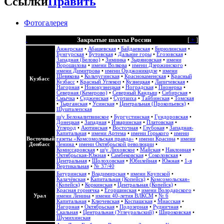
Ссылки
Править
Фотогалерея
Закрытые шахты России
[
+
]
Анжерская
•
Абашевская
•
Байдаевская
•
Бирюлинская
•
Бунгурская
•
Бутовская
•
Дальние горы
•
Егозовская
•
Западная (Белово)
•
Зиминка
•
Зыряновская
•
имени
Ворошилова
•
имени Волкова
•
имени Дзержинского
•
имени Димитрова
•
имени Орджоникидзе
•
имени
Шевякова
•
Кольчугинская
•
Краснокаменская
•
Красный
Кузбасс
Кузбасс
•
Красный Углекоп
•
Кузнецкая
•
Лапичевская
•
Нагорная
•
Новокузнецкая
•
Ноградская
•
Пионерка
•
Северная (Кемерово)
•
Северный Кандыш
•
Сибирская
•
Смычка
•
Судженская
•
Суртаиха
•
Тайбинская
•
Томская
•
Тырганская
•
Усинская
•
Центральная (Прокопьевск)
•
Шушталепская
ш/у Белокалитвинское
•
Бургустинская
•
Гундоровская
•
Донецкая
•
Западная
•
Изваринская
•
Платовская
•
Углерод
•
Аютинская
•
Восточная
•
Глубокая
•
Западная-
Капитальная
•
имени Артема
•
имени Горького
•
имени
Восточный
газеты «Комсомольская правда»
•
имени Красина
•
имени
Донбасс
Ленина
•
имени Октябрьской революции
•
Комиссаровская
•
ш/у Лиховское
•
Майская
•
Наклонная
•
Октябрьская-Южная
•
Самбековская
•
Соколовская
•
Центральная
•
Шолоховская
•
Юбилейная
•
Южная
•
1-я
Вертикальная
•
№ 37/40
Батуринская
•
Владимирская
•
имени Крупской
•
Калачёвская
•
Капитальная (Копейск)
•
Комсомольская»
(Копейск)
•
Коркинская
•
Центральная (Копейск)
•
Красная горнячка
•
Егоршинская
•
имени Володарского
•
Урал
имени Ленина
•
имени 40-летия ВЛКСМ
•
№ 6
Капитальная
•
Ключевская
•
Коспашская
•
Миасская
•
Нагорная
•
Октябрьская
•
Подозерная
•
Рудничная
•
Скальная
•
Центральная (Углеуральский)
•
Широковская
•
Шумихинская