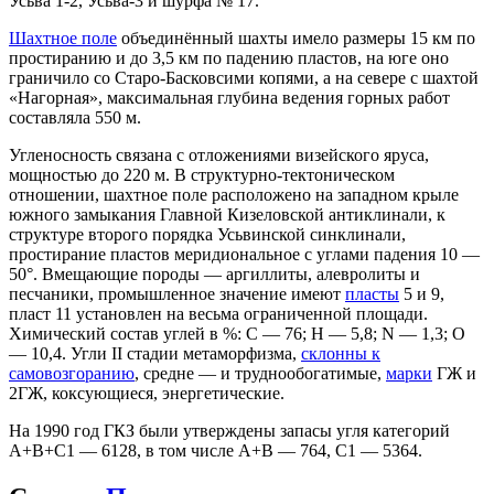
Усьва 1-2, Усьва-3 и шурфа № 17.
Шахтное поле
объединённый шахты имело размеры 15 км по
простиранию и до 3,5 км по падению пластов, на юге оно
граничило со Старо-Басковсими копями, а на севере с шахтой
«Нагорная», максимальная глубина ведения горных работ
составляла 550 м.
Угленосность связана с отложениями визейского яруса,
мощностью до 220 м. В структурно-тектоническом
отношении, шахтное поле расположено на западном крыле
южного замыкания Главной Кизеловской антиклинали, к
структуре второго порядка Усьвинской синклинали,
простирание пластов меридиональное с углами падения 10 —
50°. Вмещающие породы — аргиллиты, алевролиты и
песчаники, промышленное значение имеют
пласты
5 и 9,
пласт 11 установлен на весьма ограниченной площади.
Химический состав углей в %: С — 76; Н — 5,8; N — 1,3; О
— 10,4. Угли II стадии метаморфизма,
склонны к
самовозгоранию
, средне — и труднообогатимые,
марки
ГЖ и
2ГЖ, коксующиеся, энергетические.
На 1990 год ГКЗ были утверждены запасы угля категорий
А+В+С1 — 6128, в том числе А+В — 764, С1 — 5364.