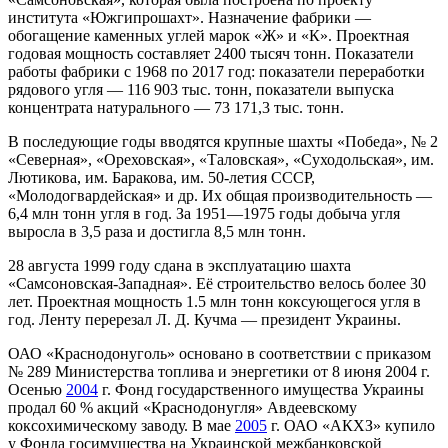
института «Южгипрошахт». Назначение фабрики —
обогащение каменных углей марок «Ж» и «К». Проектная
годовая мощность составляет 2400 тысяч тонн. Показатели
работы фабрики с 1968 по 2017 год: показатели переработки
рядового угля — 116 903 тыс. тонн, показатели выпуска
концентрата натурального — 73 171,3 тыс. тонн.
В последующие годы вводятся крупные шахты «Победа», № 2
«Северная», «Ореховская», «Таловская», «Суходольская», им.
Лютикова, им. Баракова, им. 50-летия СССР,
«Молодогвардейская» и др. Их общая производительность —
6,4 млн тонн угля в год. За 1951—1975 годы добыча угля
выросла в 3,5 раза и достигла 8,5 млн тонн.
28 августа 1999 году сдана в эксплуатацию шахта
«Самсоновская-Западная». Её строительство велось более 30
лет. Проектная мощность 1.5 млн тонн коксующегося угля в
год. Ленту перерезал Л. Д. Кучма — президент Украины.
ОАО «Краснодонуголь» основано в соответствии с приказом
№ 289 Министерства топлива и энергетики от 8 июня 2004 г.
Осенью
2004
г. Фонд государственного имущества Украины
продал 60 % акций «Краснодонугля» Авдеевскому
коксохимическому заводу. В мае
2005
г. ОАО «АКХЗ» купило
у Фонда госимущества на Украинской межбанковской