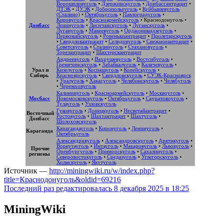
Ворошиловуголь
•
Дзержинскуголь
•
Донбассантрацит
•
ДТЭК
•
ДУЭК
•
Добропольеуголь
•
Куйбышевуголь
(Сталино)
•
Октябрьуголь
•
Павлоградуголь
•
Кировуголь
•
Красноармейскуголь
•
Краснодонуголь
•
Донбасс
Ленинуголь
•
Лисичанскуголь
•
Луганскуголь
•
Лугануголь
•
Макеевуголь
•
Орджоникидзеуголь
•
Первомайскуголь
•
Ровенькиантрацит
•
Пролетарскуголь
•
Свердловантрацит
•
Селидовуголь
•
Снежноеантрацит
•
Советскуголь
•
Сталинуголь
•
Стахановуголь
•
Торезантрацит
•
Шахтерскантрацит
Андреевуголь
•
Вахрушевуголь
•
Востсибуголь
•
Гремячинскуголь
•
Забайкалуголь
•
Калачевуголь
•
Урал и
Кизелуголь
•
Коспашуголь
•
Копейскуголь
•
Сибирь
Красноярскуголь
•
Свердловскуголь
•
СУЭК-Красноярск
•
Уралуголь
•
Хакасуголь
•
Челябинскуголь
•
Челябуголь
•
Черемховуголь
Калининуголь
•
Красноармейскуголь
•
Москвоуголь
•
Мосбасс
Новомосковскуголь
•
Октябрьуголь
•
Скуратовоуголь
•
Тулауголь
•
Узловскуголь
Гуковуголь
•
Донецкуголь
•
Несветайантрацит
•
Восточный
Ростовуголь
•
Шахтантрацит
•
Шахтуголь
•
Донбасс
Шолоховскуголь
Карагандауголь
•
Кировуголь
•
Ленинуголь
•
Караганда
Октябрьуголь
Александрияуголь
•
Александровскуголь
•
Арктикуголь
•
Воркутауголь
•
Интауголь
•
Макаровуголь
•
Львовуголь
•
Прочие
Оренбургуголь
•
Приморскуголь
•
Сахалинуголь
•
регионы
Северовостокуголь
•
Средазуголь
•
Углегорскуголь
•
Холмскуголь
•
Якутуголь
Источник —
http://miningwiki.ru/w/index.php?
title=Краснодонуголь&oldid=69216
Последний раз редактировалась 8 декабря 2025 в 18:25
MiningWiki