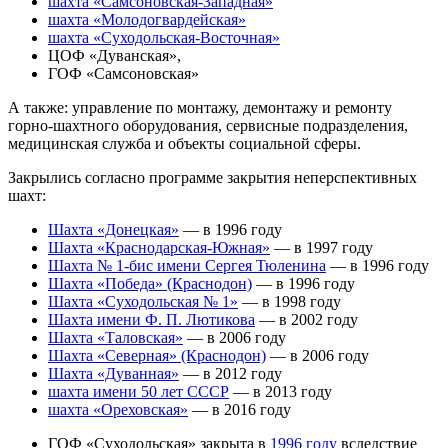
шахта «Самсоновская-Западная»
шахта «Молодогвардейская»
шахта «Суходольская-Восточная»
ЦОФ «Дуванская»,
ГОФ «Самсоновская»
А также: управление по монтажу, демонтажу и ремонту
горно-шахтного оборудования, сервисные подразделения,
медицинская служба и объекты социальной сферы.
Закрылись согласно программе закрытия неперспективных
шахт:
Шахта «Донецкая»
— в 1996 году
Шахта «Краснодарская-Южная»
— в 1997 году
Шахта № 1-бис имени Сергея Тюленина
— в 1996 году
Шахта «Победа» (Краснодон)
— в 1996 году
Шахта «Суходольская № 1»
— в 1998 году
Шахта имени Ф. П. Лютикова
— в 2002 году
Шахта «Таловская»
— в 2006 году
Шахта «Северная» (Краснодон)
— в 2006 году
Шахта «Дуванная»
— в 2012 году
шахта имени 50 лет СССР
— в 2013 году
шахта «Ореховская»
— в 2016 году
ГОФ «Суходольская» закрыта в
1996 году
вследствие