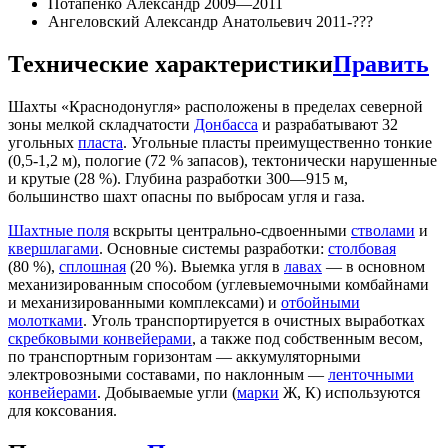
Потапенко Александр 2009—2011
Ангеловский Александр Анатольевич 2011-???
Технические характеристики
Править
Шахты «Краснодонугля» расположены в пределах северной
зоны мелкой складчатости
Донбасса
и разрабатывают 32
угольных
пласта
. Угольные пласты преимущественно тонкие
(0,5-1,2 м), пологие (72 % запасов), тектонически нарушенные
и крутые (28 %). Глубина разработки 300—915 м,
большинство шахт опасны по выбросам угля и газа.
Шахтные поля
вскрыты центрально-сдвоенными
стволами
и
квершлагами
. Основные системы разработки:
столбовая
(80 %),
сплошная
(20 %). Выемка угля в
лавах
— в основном
механизированным способом (углевыемочными комбайнами
и механизированными комплексами) и
отбойными
молотками
. Уголь транспортируется в очистных выработках
скребковыми конвейерами
, а также под собственным весом,
по транспортным горизонтам — аккумуляторными
электровозными составами, по наклонным —
ленточными
конвейерами
. Добываемые угли (
марки
Ж, К) используются
для коксования.