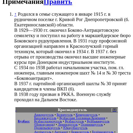
Примечания
Править
↑
Родился в семье служащего в январе 1915 г. в
рудничном поселке г. Кривой Рог Днепропетровской (б.
Екатеринославской) области.
В 1929—1930 гг. окончил Боково-Антрацитовскую
семилетку и поступил на работу в маркшейдерское бюро
Боковского рудоуправления. В 1931 году профсоюзной
организацией направлен в Краснолучский горный
техникум, который окончил в 1934 г. В 1937 г. без
отрыва от производства окончил высшие инженерные
курсы при Донецком индустриальном институте.
С 1934 по 1938 работал начальником участка, пом. гл.
инженера, главным инженером шахт № 14 и № 30 треста
«Боковоантрацит».
В 1937 г. партийной организацией шахты № 30 принят
кандидатом в члены ВКП (б).
В 1938 году призван в РККА. Военную службу
проходил на Дальнем Востоке.
Краснодонуголь
[
+
]
Анжероуголь
•
Беловуголь
•
Кемеровоуголь
•
Киселевскуголь
•
Кузбасская Топливная Компания
•
Кузбасс
Кузбассразрезуголь
•
Кузбассуголь
•
Куйбышевуголь
(Новокузнецк)
•
Ленинскуголь
•
Осинникиуголь
•
Прокопьевскуголь
•
Южкузбассуголь
Артёмуголь
•
Антрацит
•
Брянскуголь
•
Будённовуголь
•