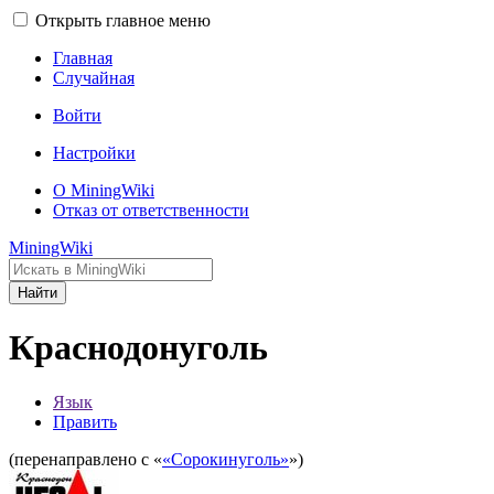
Открыть главное меню
Главная
Случайная
Войти
Настройки
О MiningWiki
Отказ от ответственности
MiningWiki
Найти
Краснодонуголь
Язык
Править
(перенаправлено с «
«Сорокинуголь»
»)