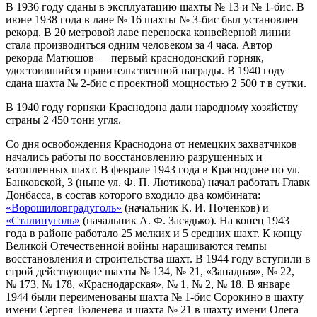
В 1936 году сданы в эксплуатацию шахты № 13 и № 1-бис. В
июне 1938 года в лаве № 16 шахты № 3-бис был установлен
рекорд. В 20 метровой лаве переноска конвейерной линии
стала производиться одним человеком за 4 часа. Автор
рекорда Матюшов — первый краснодонский горняк,
удостоившийся правительственной награды. В 1940 году
сдана шахта № 2-бис с проектной мощностью 2 500 т в сутки.
В 1940 году горняки Краснодона дали народному хозяйству
страны 2 450 тонн угля.
Со дня освобождения Краснодона от немецких захватчиков
начались работы по восстановлению разрушенных и
затопленных шахт. В феврале 1943 года в Краснодоне по ул.
Банковской, 3 (ныне ул. Ф. П. Лютикова) начал работать Главк
Донбасса, в состав которого входило два комбината:
«Ворошиловградуголь»
(начальник К. И. Поченков) и
«Сталинуголь»
(начальник А. Ф. Засядько). На конец 1943
года в районе работало 25 мелких и 5 средних шахт. К концу
Великой Отечественной войны наращиваются темпы
восстановления и строительства шахт. В 1944 году вступили в
строй действующие шахты № 134, № 21, «Западная», № 22,
№ 173, № 178, «Краснодарская», № 1, № 2, № 18. В январе
1944 были переименованы шахта № 1-бис Сорокино в шахту
имени Сергея Тюленева и шахта № 21 в шахту имени Олега