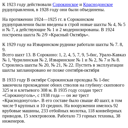
К 1923 году действовали
Сорокинское
и
Краснодонское
рудоуправления, в 1928 году они были объединены.
На протяжении 1924—1925 гг. в Сорокинском
рудоуправлении были введены в строй новые шахты № 4, № 5
и № 7, а действующие № 1 и 2 модернизированы. В 1924
построена шахта № 2/9 «Красный Октябрь».
К 1929 году на Изваринском руднике работали шахты № 7. 8,
9.
Всего шахт 13. В Сорокино: 1, 2, 4, 5, 7, 9, 5-бис, Урало-Кавказ
№ 1, Чурилинская № 2, Изваринские № 1 и № 2, № 7 и № 8.
Строились шахты № 20, № 21, № 22. Пустить в эксплуатации
шахты запланировано не позже сентября-октября
В 1933 году В октябре Сорокинская проходка № 1-бис
закончила прохождение обоих стволов на глубину: скипового
325 м и клетьевого 308 м. В 1935 году создан трест
«Сорокинуголь», с 1938 года — он же трест
«Краснодонуголь». В его составе было свыше 40 шахт, в том
числе 9 крупных и 10 средних. На вооружении имелось 92
врубовые машины, 233 отбойных молотка, 118 конвейерных
приводов, 15 электровозов. Работало 73 горных техника, 38
инженеров.