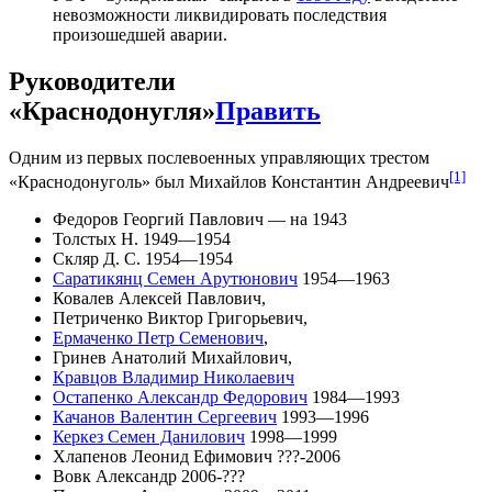
невозможности ликвидировать последствия
произошедшей аварии.
Руководители
«Краснодонугля»
Править
Одним из первых послевоенных управляющих трестом
[1]
«Краснодонуголь» был Михайлов Константин Андреевич
Федоров Георгий Павлович — на 1943
Толстых Н. 1949—1954
Скляр Д. С. 1954—1954
Саратикянц Семен Арутюнович
1954—1963
Ковалев Алексей Павлович,
Петриченко Виктор Григорьевич,
Ермаченко Петр Семенович
,
Гринев Анатолий Михайлович,
Кравцов Владимир Николаевич
Остапенко Александр Федорович
1984—1993
Качанов Валентин Сергеевич
1993—1996
Керкез Семен Данилович
1998—1999
Хлапенов Леонид Ефимович ???-2006
Вовк Александр 2006-???