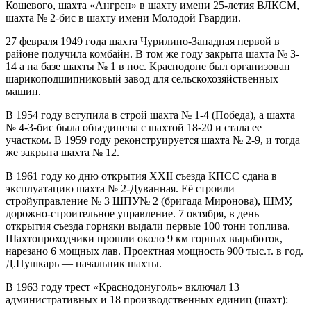
Кошевого, шахта «Ангрен» в шахту имени 25-летия ВЛКСМ,
шахта № 2-бис в шахту имени Молодой Гвардии.
27 февраля 1949 года шахта Чурилино-Западная первой в
районе получила комбайн. В том же году закрыта шахта № 3-
14 а на базе шахты № 1 в пос. Краснодоне был организован
шарикоподшипниковый завод для сельскохозяйственных
машин.
В 1954 году вступила в строй шахта № 1-4 (Победа), а шахта
№ 4-3-бис была объединена с шахтой 18-20 и стала ее
участком. В 1959 году реконструируется шахта № 2-9, и тогда
же закрыта шахта № 12.
В 1961 году ко дню открытия ХХII съезда КПСС сдана в
эксплуатацию шахта № 2-Дуванная. Её строили
стройуправление № 3 ШПУ№ 2 (бригада Миронова), ШМУ,
дорожно-строительное управление. 7 октября, в день
открытия съезда горняки выдали первые 100 тонн топлива.
Шахтопроходчики прошли около 9 км горных выработок,
нарезано 6 мощных лав. Проектная мощность 900 тыс.т. в год.
Д.Пушкарь — начальник шахты.
В 1963 году трест «Краснодонуголь» включал 13
административных и 18 производственных единиц (шахт):