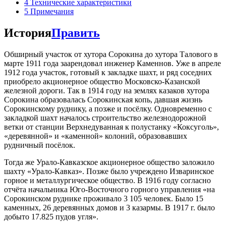
4
Технические характеристики
5
Примечания
История
Править
Обширный участок от хутора Сорокина до хутора Талового в
марте 1911 года заарендовал инженер Каменнов. Уже в апреле
1912 года участок, готовый к закладке шахт, и ряд соседних
приобрело акционерное общество Московско-Казанской
железной дороги. Так в 1914 году на землях казаков хутора
Сорокина образовалась Сорокинская копь, давшая жизнь
Сорокинскому руднику, а позже и посёлку. Одновременно с
закладкой шахт началось строительство железнодорожной
ветки от станции Верхнедуванная к полустанку «Коксуголь»,
«деревянной» и «каменной» колоний, образовавших
рудничный посёлок.
Тогда же Урало-Кавказское акционерное общество заложило
шахту «Урало-Кавказ». Позже было учреждено Изваринское
горное и металлургическое общество. В 1916 году согласно
отчёта начальника Юго-Восточного горного управления «на
Сорокинском руднике проживало 3 105 человек. Было 15
каменных, 26 деревянных домов и 3 казармы. В 1917 г. было
добыто 17.825 пудов угля».