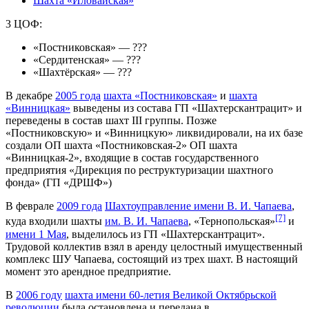
Шахта «Иловайская»
3 ЦОФ:
«Постниковская» — ???
«Сердитенская» — ???
«Шахтёрская» — ???
В декабре
2005 года
шахта «Постниковская»
и
шахта
«Винницкая»
выведены из состава ГП «Шахтерскантрацит» и
переведены в состав шахт III группы. Позже
«Постниковскую» и «Винницкую» ликвидировали, на их базе
создали ОП шахта «Постниковская-2» ОП шахта
«Винницкая-2», входящие в состав государственного
предприятия «Дирекция по реструктуризации шахтного
фонда» (ГП «ДРШФ»)
В феврале
2009 года
Шахтоуправление имени В. И. Чапаева
,
[7]
куда входили шахты
им. В. И. Чапаева
, «Тернопольская»
и
имени 1 Мая
, выделилось из ГП «Шахтерскантрацит».
Трудовой коллектив взял в аренду целостный имущественный
комплекс ШУ Чапаева, состоящий из трех шахт. В настоящий
момент это арендное предприятие.
В
2006 году
шахта имени 60-летия Великой Октябрьской
революции
была остановлена и передана в