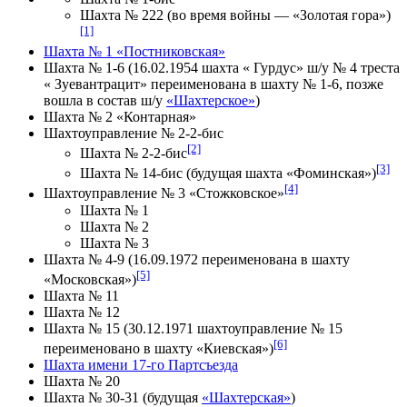
Шахта № 222 (во время войны — «Золотая гора»)
[1]
Шахта № 1 «Постниковская»
Шахта № 1-6 (16.02.1954 шахта « Гурдус» ш/у № 4 треста
« Зуевантрацит» переименована в шахту № 1-6, позже
вошла в состав ш/у
«Шахтерское»
)
Шахта № 2 «Контарная»
Шахтоуправление № 2-2-бис
[2]
Шахта № 2-2-бис
[3]
Шахта № 14-бис (будущая шахта «Фоминская»)
[4]
Шахтоуправление № 3 «Стожковское»
Шахта № 1
Шахта № 2
Шахта № 3
Шахта № 4-9 (16.09.1972 переименована в шахту
[5]
«Московская»)
Шахта № 11
Шахта № 12
Шахта № 15 (30.12.1971 шахтоуправление № 15
[6]
переименовано в шахту «Киевская»)
Шахта имени 17-го Партсъезда
Шахта № 20
Шахта № 30-31 (будущая
«Шахтерская»
)