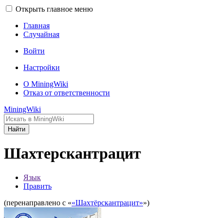
Открыть главное меню
Главная
Случайная
Войти
Настройки
О MiningWiki
Отказ от ответственности
MiningWiki
Найти
Шахтерскантрацит
Язык
Править
(перенаправлено с «
«Шахтёрскантрацит»
»)