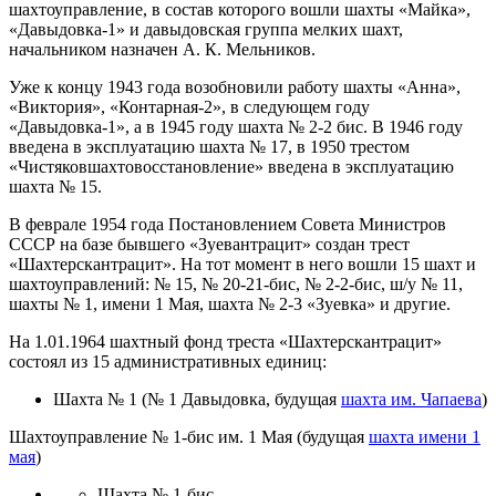
шахтоуправление, в состав которого вошли шахты «Майка»,
«Давыдовка-1» и давыдовская группа мелких шахт,
начальником назначен А. К. Мельников.
Уже к концу 1943 года возобновили работу шахты «Анна»,
«Виктория», «Контарная-2», в следующем году
«Давыдовка-1», а в 1945 году шахта № 2-2 бис. В 1946 году
введена в эксплуатацию шахта № 17, в 1950 трестом
«Чистяковшахтовосстановление» введена в эксплуатацию
шахта № 15.
В феврале 1954 года Постановлением Совета Министров
СССР на базе бывшего «Зуевантрацит» создан трест
«Шахтерскантрацит». На тот момент в него вошли 15 шахт и
шахтоуправлений: № 15, № 20-21-бис, № 2-2-бис, ш/у № 11,
шахты № 1, имени 1 Мая, шахта № 2-3 «Зуевка» и другие.
На 1.01.1964 шахтный фонд треста «Шахтерскантрацит»
состоял из 15 административных единиц:
Шахта № 1 (№ 1 Давыдовка, будущая
шахта им. Чапаева
)
Шахтоуправление № 1-бис им. 1 Мая (будущая
шахта имени 1
мая
)
Шахта № 1-бис