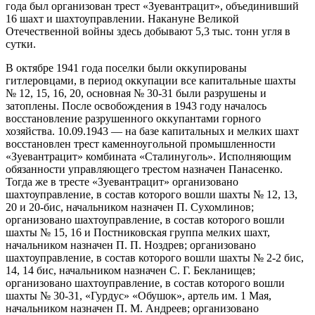
года был организован трест «Зуевантрацит», объединивший
16 шахт и шахтоуправлении. Накануне Великой
Отечественной войны здесь добывают 5,3 тыс. тонн угля в
сутки.
В октябре 1941 года поселки были оккупированы
гитлеровцами, в период оккупации все капитальные шахты
№ 12, 15, 16, 20, основная № 30-31 были разрушены и
затоплены. После освобождения в 1943 году началось
восстановление разрушенного оккупантами горного
хозяйства. 10.09.1943 — на базе капитальных и мелких шахт
восстановлен трест каменноугольной промышленности
«Зуевантрацит» комбината «Сталинуголь». Исполняющим
обязанности управляющего трестом назначен Панасенко.
Тогда же в тресте «Зуевантрацит» организовано
шахтоуправление, в состав которого вошли шахты № 12, 13,
20 и 20-бис, начальником назначен П. Сухомлинов;
организовано шахтоуправление, в состав которого вошли
шахты № 15, 16 и Постниковская группа мелких шахт,
начальником назначен П. П. Ноздрев; организовано
шахтоуправление, в состав которого вошли шахты № 2-2 бис,
14, 14 бис, начальником назначен С. Г. Бекланищев;
организовано шахтоуправление, в состав которого вошли
шахты № 30-31, «Гурдус» «Обушок», артель им. 1 Мая,
начальником назначен П. М. Андреев; организовано