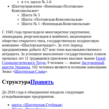
в т.ч. шахта № 1-6
Шахтоуправление «Винницко-Полтавское-
Комсомольское»
Шахта № 5
Шахта «Полтавская-Комсомольская»
Шахта № 1 «Винницкая-Комсомольская»
С 1945 года происходило многократное укрупнение,
ликвидация, реорганизация в комбинат, акционерное
общество открытого типа, государственную холдинговую
компанию «Шахтерскантрацит». За этот период
предприятиями добыто 427 млн тонн высококачественного
антрацита. За успешное выполнение государственных планов
прошлых лет 11 трудящимся присвоено высокое звание
Герой
Социалистического Труда
, 9 человек — звание
Заслуженный
шахтер Украины
, 102 человека являются полными кавалерами
Знака «
Шахтерская Слава
».
Структура
Править
До 2016 года в объединение входили следующие
угледобывающие предприятия:
шахта «Шахтерская-Глубокая»