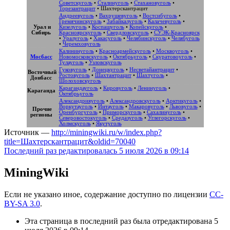
Советскуголь
•
Сталинуголь
•
Стахановуголь
•
Торезантрацит
•
Шахтерскантрацит
Андреевуголь
•
Вахрушевуголь
•
Востсибуголь
•
Гремячинскуголь
•
Забайкалуголь
•
Калачевуголь
•
Урал и
Кизелуголь
•
Коспашуголь
•
Копейскуголь
•
Сибирь
Красноярскуголь
•
Свердловскуголь
•
СУЭК-Красноярск
•
Уралуголь
•
Хакасуголь
•
Челябинскуголь
•
Челябуголь
•
Черемховуголь
Калининуголь
•
Красноармейскуголь
•
Москвоуголь
•
Мосбасс
Новомосковскуголь
•
Октябрьуголь
•
Скуратовоуголь
•
Тулауголь
•
Узловскуголь
Гуковуголь
•
Донецкуголь
•
Несветайантрацит
•
Восточный
Ростовуголь
•
Шахтантрацит
•
Шахтуголь
•
Донбасс
Шолоховскуголь
Карагандауголь
•
Кировуголь
•
Ленинуголь
•
Караганда
Октябрьуголь
Александрияуголь
•
Александровскуголь
•
Арктикуголь
•
Воркутауголь
•
Интауголь
•
Макаровуголь
•
Львовуголь
•
Прочие
Оренбургуголь
•
Приморскуголь
•
Сахалинуголь
•
регионы
Северовостокуголь
•
Средазуголь
•
Углегорскуголь
•
Холмскуголь
•
Якутуголь
Источник —
http://miningwiki.ru/w/index.php?
title=Шахтерскантрацит&oldid=70040
Последний раз редактировалась 5 июля 2026 в 09:14
MiningWiki
Если не указано иное, содержание доступно по лицензии
CC-
BY-SA 3.0
.
Эта страница в последний раз была отредактирована 5