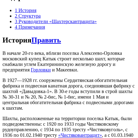
1
История
2
Структура
3
Руководители «Шахтерскантрацита»
4
Примечания
История
Править
В начале 20-го века, вблизи поселка Алексеево-Орловка
московский купец Катык строит несколько шахт, которые
снабжали углем Екатерининскую железную дорогу и
предприятия
Горловки
и Макеевки.
В 1927—1928 гг. сооружены Сердитянская обогатительная
фабрика и подвесная канатная дорога, соединявшая фабрику с
шахтой «Давыдовка-1». В 30-е годы вступили в строй шахты
№ 30-31 и № 20, № 2-бис, № 1-бис, имени 1 Мая и
центральная обогатительная фабрика с подвесными дорогами
к шахтам.
Шахты, расположенные на территории поселка Катык, были
подведомственны: с 1920 по 1933 годы Чистяковскому
рудоуправлению, с 1934 по 1935 тресту «Чистяковуголь», с
1936 по 01.02.1940 тресту
«Чистяковантрацит»
, а с 01.03.1940