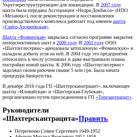
Укруглереструктуризацию для ликвидации. В
2007 году
шахта была передана Ассоциации «Недра Донбасса» (НПО
«Механик»), после реконструкции и восстановления
производственного комплекса работает под именем
шахта
«Свято-Андреевская»
.
Шахта «Фоминская»
закрылась согласно программе закрытия
неперспективных шахт в
2000 году
. В
2001 году
ООО
«Шахтоуглесервис» арендовала затопленную «Фоминскую» и
наладила добычу угля на ней. В 2004 году это предприятия
относились к числу успешных и даже выстраивало планы
постройки новой шахты. К 2006 году «Шахтоуглесервис»
задолжал своим рабочим свыше 5 млн грн. Была начата
процедура банкротства.
В декабре 2016 года ГП «Шахтерсканатрацит», включающее
шахты «Иловайская» и «Шахтерская-Глубокая»,
реорганизовано путем присоединения к ГП
«Торезантрацит»
.
Руководители
«Шахтерскантрацита»
Править
Петриченко Семен Сергеевич 1949-1952
Афонин Михаил Яковлевич 1952-1958