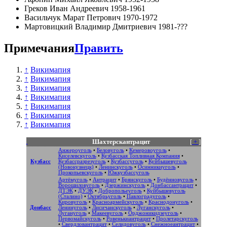
Греков Иван Андреевич 1958-1961
Васильчук Марат Петрович 1970-1972
Мартовицкий Владимир Дмитриевич 1981-???
Примечания
Править
↑
Викимапия
↑
Викимапия
↑
Викимапия
↑
Викимапия
↑
Викимапия
↑
Викимапия
↑
Викимапия
Шахтерскантрацит
[
+
]
Анжероуголь
•
Беловуголь
•
Кемеровоуголь
•
Киселевскуголь
•
Кузбасская Топливная Компания
•
Кузбасс
Кузбассразрезуголь
•
Кузбассуголь
•
Куйбышевуголь
(Новокузнецк)
•
Ленинскуголь
•
Осинникиуголь
•
Прокопьевскуголь
•
Южкузбассуголь
Артёмуголь
•
Антрацит
•
Брянскуголь
•
Будённовуголь
•
Ворошиловуголь
•
Дзержинскуголь
•
Донбассантрацит
•
ДТЭК
•
ДУЭК
•
Добропольеуголь
•
Куйбышевуголь
(Сталино)
•
Октябрьуголь
•
Павлоградуголь
•
Кировуголь
•
Красноармейскуголь
•
Краснодонуголь
•
Донбасс
Ленинуголь
•
Лисичанскуголь
•
Луганскуголь
•
Лугануголь
•
Макеевуголь
•
Орджоникидзеуголь
•
Первомайскуголь
•
Ровенькиантрацит
•
Пролетарскуголь
•
Свердловантрацит
•
Селидовуголь
•
Снежноеантрацит
•