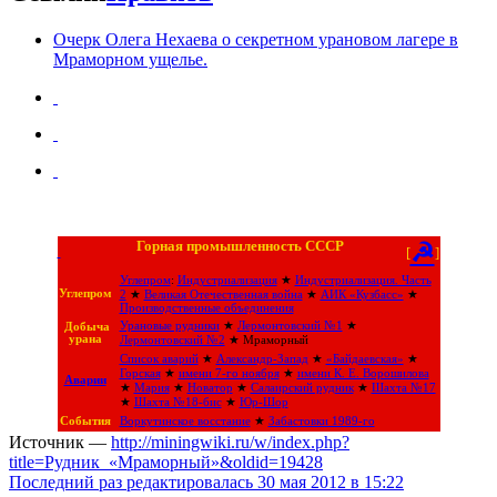
Очерк Олега Нехаева о секретном урановом лагере в
Мраморном ущелье.
Горная промышленность СССР
☭
[
]
Углепром
:
Индустриализация
★
Индустриализация. Часть
Углепром
2
★
Великая Отечественная война
★
АИК «Кузбасс»
★
Производственные объединения
Урановые рудники
★
Лермонтовский №1
★
Добыча
урана
Лермонтовский №2
★
Мраморный
Список аварий
★
Александр-Запад
★
«Байдаевская»
★
Горская
★
имени 7-го ноября
★
имени К. Е. Ворошилова
Аварии
★
Мария
★
Новатор
★
Салаирский рудник
★
Шахта №17
★
Шахта №18-бис
★
Юр-Шор
События
Воркутинское восстание
★
Забастовки 1989-го
Источник —
http://miningwiki.ru/w/index.php?
title=Рудник_«Мраморный»&oldid=19428
Последний раз редактировалась 30 мая 2012 в 15:22