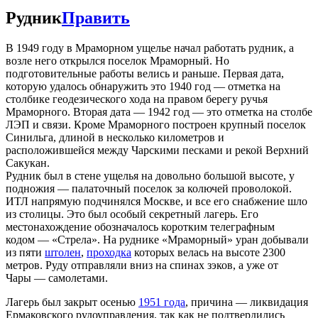
Рудник
Править
В 1949 году в Мраморном ущелье начал работать рудник, а
возле него открылся поселок Мраморный. Но
подготовительные работы велись и раньше. Первая дата,
которую удалось обнаружить это 1940 год — отметка на
столбике геодезического хода на правом берегу ручья
Мраморного. Вторая дата — 1942 год — это отметка на столбе
ЛЭП и связи. Кроме Мраморного построен крупный поселок
Синильга, длиной в несколько километров и
расположившейся между Чарскими песками и рекой Верхний
Сакукан.
Рудник был в стене ущелья на довольно большой высоте, у
подножия — палаточный поселок за колючей проволокой.
ИТЛ напрямую подчинялся Москве, и все его снабжение шло
из столицы. Это был особый секретный лагерь. Его
местонахождение обозначалось коротким телеграфным
кодом — «Стрела». На руднике «Мраморный» уран добывали
из пяти
штолен
,
проходка
которых велась на высоте 2300
метров. Руду отправляли вниз на спинах зэков, а уже от
Чары — самолетами.
Лагерь был закрыт осенью
1951 года
, причина — ликвидация
Ермаковского рудоуправления, так как не подтвердились