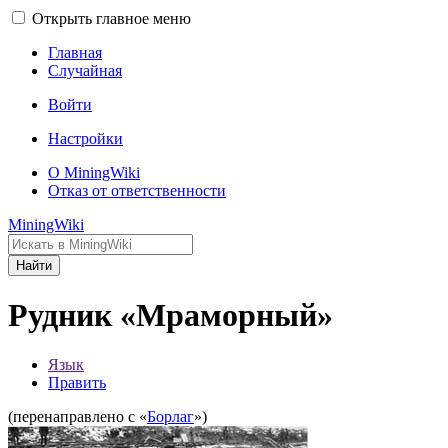
Открыть главное меню
Главная
Случайная
Войти
Настройки
О MiningWiki
Отказ от ответственности
MiningWiki
Найти
Рудник «Мраморный»
Язык
Править
(перенаправлено с «
Борлаг
»)