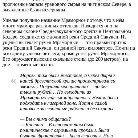
прогнозные запасы уранового сырья на читинском Севере, а
выявленные были исчерпаны.
Ущелье получило название Мраморное потому, что в нём
много мрамора различных оттенков. Находится оно на
северном склоне Среднесакуканского хребта в Центральном
Кодаре, соединяется с долиной реки Средний Сакукан. Из
ущелья вытекает ручей Мраморный — это правый приток
реки Средний Сакукан, он длиной пять километров. Почти на
всю длину ущелье без леса, кроме устья ручья Мраморного.
Его окружают высокие скальные стены (до 200 метров), на
дне — каменные осыпи.
Морозы там были жестокие, а через дыры в
«
нашей брезентовой крыше просматривались
звезды… Получали мы прилично — по две
тысячи рублей… Но выходить из
Мраморного ущелья запрещалось. Нельзя было
подходить к лагерной зоне. Хотя в самой
штольне заключенные работали без охраны.
— Вы с ними общались?
— Конечно… В основном там были
политические с огромными сроками. Были
бывшие фронтовики… Были власовцы. Но в