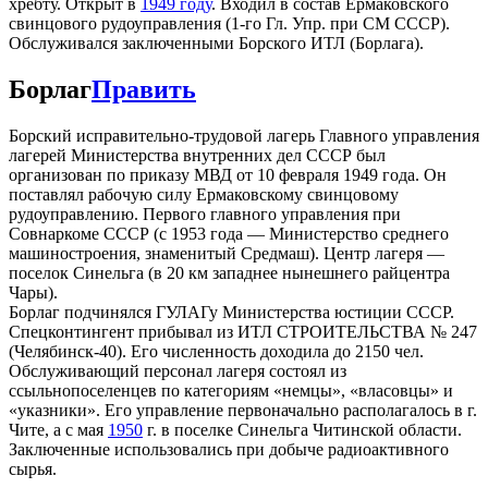
хребту. Открыт в
1949 году
. Входил в состав Ермаковского
свинцового рудоуправления (1-го Гл. Упр. при СМ СССР).
Обслуживался заключенными Борского ИТЛ (Борлага).
Борлаг
Править
Борский исправительно-трудовой лагерь Главного управления
лагерей Министерства внутренних дел СССР был
организован по приказу МВД от 10 февраля 1949 года. Он
поставлял рабочую силу Ермаковскому свинцовому
рудоуправлению. Первого главного управления при
Совнаркоме СССР (с 1953 года — Министерство среднего
машиностроения, знаменитый Средмаш). Центр лагеря —
поселок Синельга (в 20 км западнее нынешнего райцентра
Чары).
Борлаг подчинялся ГУЛАГу Министерства юстиции СССР.
Спецконтингент прибывал из ИТЛ СТРОИТЕЛЬСТВА № 247
(Челябинск-40). Его численность доходила до 2150 чел.
Обслуживающий персонал лагеря состоял из
ссыльнопоселенцев по категориям «немцы», «власовцы» и
«указники». Его управление первоначально располагалось в г.
Чите, а с мая
1950
г. в поселке Синельга Читинской области.
Заключенные использовались при добыче радиоактивного
сырья.