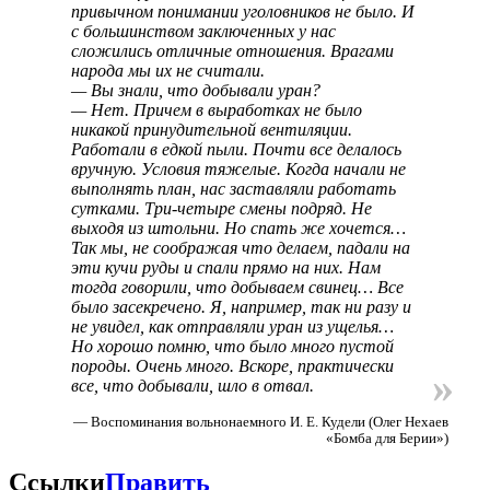
привычном понимании уголовников не было. И
с большинством заключенных у нас
сложились отличные отношения. Врагами
народа мы их не считали.
— Вы знали, что добывали уран?
— Нет. Причем в выработках не было
никакой принудительной вентиляции.
Работали в едкой пыли. Почти все делалось
вручную. Условия тяжелые. Когда начали не
выполнять план, нас заставляли работать
сутками. Три-четыре смены подряд. Не
выходя из штольни. Но спать же хочется…
Так мы, не соображая что делаем, падали на
эти кучи руды и спали прямо на них. Нам
тогда говорили, что добываем свинец… Все
было засекречено. Я, например, так ни разу и
не увидел, как отправляли уран из ущелья…
Но хорошо помню, что было много пустой
породы. Очень много. Вскоре, практически
»
все, что добывали, шло в отвал.
— Воспоминания вольнонаемного И. Е. Кудели (Олег Нехаев
«Бомба для Берии»)
Ссылки
Править