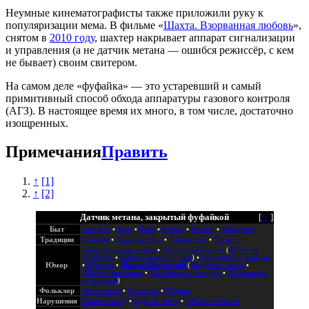
Неумные кинематографисты также приложили руку к
популяризации мема. В фильме «
Шахта. Взорванная любовь
»,
снятом в
2010 году
, шахтер накрывает аппарат сигнализации
и управления (а не датчик метана — ошибся режиссёр, с кем
не бывает) своим свитером.
На самом деле «фуфайка» — это устаревший и самый
примитивный способ обхода аппаратуры газового контроля
(АГЗ). В настоящее время их много, в том числе, достаточно
изощренных.
Примечания
Править
↑
[1]
↑
[2]
Датчик метана, закрытый фуфайкой
[
+
]
Быт
Автобус
•
Баня
•
Роба
•
Крысы
•
Насвай
•
Тормозок
Традиции
Бутылёк
•
День шахтёра
•
Табакотрус
•
Четверг
Анекдоты о шахтерах
•
Шахтёрские байки
(
Байки об
учениках
•
Байки о проходчиках
) •
Шахтёрский жаргон
Юмор
•
Курьезы
•
Виктор Мисевский
(
Вредные советы
•
Шахтерские танка
•
Шахтерские пародии
•
Шахтерские
страшилки
)
Фольклор
Мифология
•
Суеверия
•
Шубин
Нарушения
Ранний выезд
•
Езда на ленте
•
Объяснительная