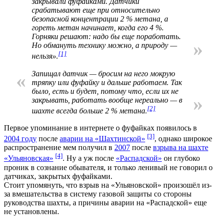
закрывали фуфайками. Датчики
срабатывают еще при относительно
безопасной концентрации 2 % метана, а
гореть метан начинает, когда его 4 %.
Горняки решают: надо бы еще поработать.
»
Но обмануть технику можно, а природу —
[1]
нельзя».
Запищал датчик — бросим на него мокрую
«
тряпку или фуфайку и дальше работаем. Так
было, есть и будет, потому что, если их не
»
закрывать, работать вообще нереально — в
[2]
шахте всегда больше 2 % метана.
Первое упоминание в интернете о фуфайках появилось в
[3]
2004 году
после
аварии на «Шахтинской»
, однако широкое
распространение мем получил в
2007
после
взрыва на шахте
[4]
«Ульяновская»
. Ну а уж после
«Распадской»
он глубоко
проник в сознание обывателя, и только ленивый не говорил о
датчиках, закрытых фуфайками.
Стоит упомянуть, что взрыв на «Ульяновской» произошёл из-
за вмешательства в систему газовой защиты со стороны
руководства шахты, а причины аварии на «Распадской» еще
не установлены.