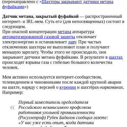
(перенаправлено с «
Шахтеры закрывают датчики метана
фуфайками
»)
Датчик метана, закрытый фуфайкой
— распространенный
интернет- и IRL-мем. Суть его (для непосвященных) состоит в
следующем.
При опасной концентрации
метана
аппаратура
автоматизированной газовой защиты
отключает
электроэнергию и останавливает
лаву
. При частых
отключениях шахтеры не выполняют план и получают
меньшую зарплату. Чтобы этого не происходило, они
закрывают датчики метана фуфайками. В результате в
шахтах
происходят взрывы газа с гибелью большого количества
человек.
Мем активно используется интернет-сообществом,
телевидением и чиновниками после каждой крупной аварии
на шахте, наряду с версией о
курении
и шахтёрах-наркоманах.
Например:
Первый заместитель председателя
«
Российского независимого профсоюза
работников угольной промышленности
(Росуглепроф) Рубен Бадалов сообщил газете:
«У нас уже есть опыт, когда датчики