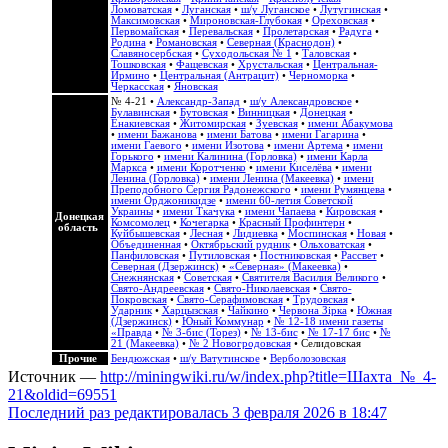
Ломоватская
•
Луганская
•
ш/у Луганское
•
Лутугинская
•
Максимовская
•
Мироновская-Глубокая
•
Ореховская
•
Первомайская
•
Перевальская
•
Пролетарская
•
Радуга
•
Родина
•
Романовская
•
Северная (Краснодон)
•
Славяносербская
•
Суходольская № 1
•
Таловская
•
Тошковская
•
Фащевская
•
Хрустальская
•
Центральная-
Ирмино
•
Центральная (Антрацит)
•
Черноморка
•
Черкасская
•
Яновская
№ 4-21
•
Александр-Запад
•
ш/у Александровское
•
Булавинская
•
Бутовская
•
Винницкая
•
Донецкая
•
Енакиевская
•
Житомирская
•
Зуевская
•
имени Абакумова
•
имени Бажанова
•
имени Батова
•
имени Гагарина
•
имени Гаевого
•
имени Изотова
•
имени Артема
•
имени
Горького
•
имени Калинина (Горловка)
•
имени Карла
Маркса
•
имени Коротченко
•
имени Киселёва
•
имени
Ленина (Горловка)
•
имени Ленина (Макеевка)
•
имени
Преподобного Сергия Радонежского
•
имени Румянцева
•
имени Орджоникидзе
•
имени 60-летия Советской
Украины
•
имени Ткачука
•
имени Чапаева
•
Кировская
•
Донецкая
Комсомолец
•
Кочегарка
•
Красный Профинтерн
•
область
Куйбышевская
•
Лесная
•
Лидиевка
•
Моспинская
•
Новая
•
Объединенная
•
Октябрьский рудник
•
Ольховатская
•
Панфиловская
•
Путиловская
•
Постниковская
•
Рассвет
•
Северная (Дзержинск)
•
«Северная» (Макеевка)
•
Снежнянская
•
Советская
•
Святителя Василия Великого
•
Свято-Андреевская
•
Свято-Николаевская
•
Свято-
Покровская
•
Свято-Серафимовская
•
Трудовская
•
Ударник
•
Харцызская
•
Чайкино
•
Червона Зірка
•
Южная
(Дзержинск)
•
Юный Коммунар
•
№ 12-18 имени газеты
«Правда
•
№ 3-бис (Торез)
•
№ 13-бис
•
№ 17-17 бис
•
№
21 (Макеевка)
•
№ 2 Новогродовская
• Селидовская
Прочие
Бендюжская
•
ш/у Ватутинское
•
Верболозовская
Источник —
http://miningwiki.ru/w/index.php?title=Шахта_№_4-
21&oldid=69551
Последний раз редактировалась 3 февраля 2026 в 18:47