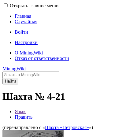
Открыть главное меню
Главная
Случайная
Войти
Настройки
О MiningWiki
Отказ от ответственности
MiningWiki
Найти
Шахта № 4-21
Язык
Править
(перенаправлено с «
Шахта «Петровская»
»)