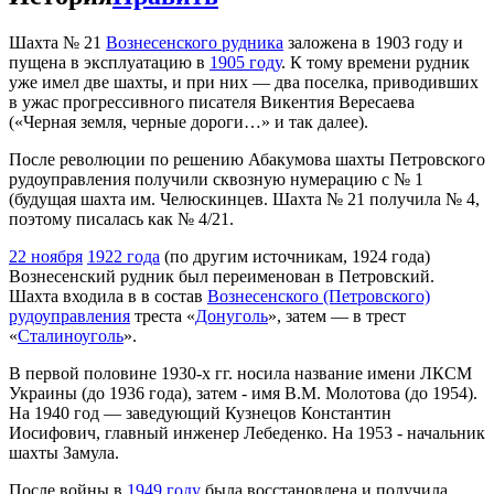
Шахта № 21
Вознесенского рудника
заложена в 1903 году и
пущена в эксплуатацию в
1905 году
. К тому времени рудник
уже имел две шахты, и при них — два поселка, приводивших
в ужас прогрессивного писателя Викентия Вересаева
(«Черная земля, черные дороги…» и так далее).
После революции по решению Абакумова шахты Петровского
рудоуправления получили сквозную нумерацию с № 1
(будущая шахта им. Челюскинцев. Шахта № 21 получила № 4,
поэтому писалась как № 4/21.
22 ноября
1922 года
(по другим источникам, 1924 года)
Вознесенский рудник был переименован в Петровский.
Шахта входила в в состав
Вознесенского (Петровского)
рудоуправления
треста «
Донуголь
», затем — в трест
«
Сталиноуголь
».
В первой половине 1930-х гг. носила название имени ЛКСМ
Украины (до 1936 года), затем - имя В.М. Молотова (до 1954).
На 1940 год — заведующий Кузнецов Константин
Иосифович, главный инженер Лебеденко. На 1953 - начальник
шахты Замула.
После войны в
1949 году
была восстановлена и получила