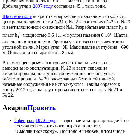
Проектная мощность шахты — 300 тыс. тонн в год.
Добыча угля в
2007 году
составила 45,1 тыс. тонн.
Шахтное поле
вскрыто четырьмя вертикальными стволами:
центрально-сдвоенными №21 и №22, фланговыми№23 и №29
и вентиляционной скважиной №1. Разрабатывала пласт h
и
8
н
пласт h
мощностью 0,6-1,1 м с углом падения 6-10°. Шахта
1
опасна по внезапным выбросам угля и газа и взрывчатости
угольной пыли. Марка угля - Ж. Максимальная глубина - 690
м. Общая длина выработок - 85 км.
В настоящее время фланговые вертикальные стволы
выведены из эксплуатации. № 23 и вент. скважина
ликвидированы, наземные сооружения снесены, устья
забетонированы. № 29 также закрыт бетонной плитой,
наземные сооружения не используются. Таким образом к
концу 2012 года эксплуатировались только стволы № 21 и
№ 22.
Аварии
Править
2 февраля
1972 года
— взрыв метана при проходке 2-го
восточного откаточного штрека по пласту
«Смоляниновскому». Погибло 9 человек, в том числе