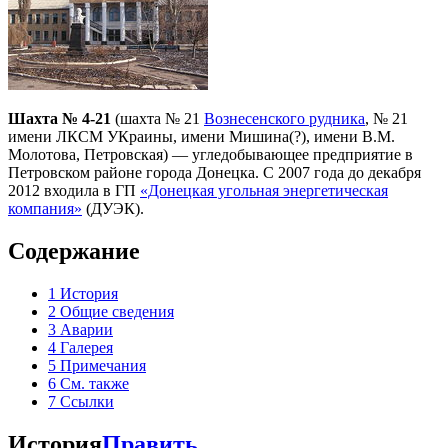
Шахта № 4-21
(шахта № 21
Вознесенского рудника
, № 21
имени ЛКСМ УКраины, имени Мишина(?), имени В.М.
Молотова, Петровская) — угледобывающее предприятие в
Петровском районе города Донецка. С 2007 года до декабря
2012 входила в ГП
«Донецкая угольная энергетическая
компания»
(ДУЭК).
Содержание
1
История
2
Общие сведения
3
Аварии
4
Галерея
5
Примечания
6
См. также
7
Ссылки
История
Править