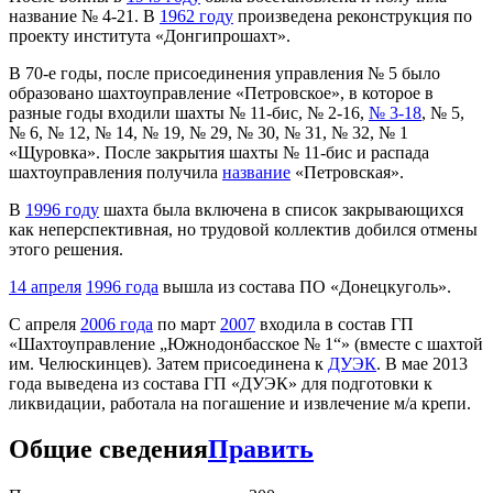
название № 4-21. В
1962 году
произведена реконструкция по
проекту института «Донгипрошахт».
В 70-е годы, после присоединения управления № 5 было
образовано шахтоуправление «Петровское», в которое в
разные годы входили шахты № 11-бис, № 2-16,
№ 3-18
, № 5,
№ 6, № 12, № 14, № 19, № 29, № 30, № 31, № 32, № 1
«Щуровка». После закрытия шахты № 11-бис и распада
шахтоуправления получила
название
«Петровская».
В
1996 году
шахта была включена в список закрывающихся
как неперспективная, но трудовой коллектив добился отмены
этого решения.
14 апреля
1996 года
вышла из состава ПО «Донецкуголь».
С апреля
2006 года
по март
2007
входила в состав ГП
«Шахтоуправление „Южнодонбасское № 1“» (вместе с шахтой
им. Челюскинцев). Затем присоединена к
ДУЭК
. В мае 2013
года выведена из состава ГП «ДУЭК» для подготовки к
ликвидации, работала на погашение и извлечение м/а крепи.
Общие сведения
Править