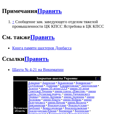
Примечания
Править
↑
Сообщение зам. заведующего отделом тяжелой
промышленности ЦК КПСС Ястребова в ЦК КПСС
См. также
Править
Книга памяти шахтеров Донбасса
Ссылки
Править
Шахта № 4-21 на Викимапии
Закрытые шахты Украины
[
+
]
Алмазная
•
Анненская
•
Бежановская
•
Брянковская
•
Голубовская
•
Донецкая
•
Елизаветовская
•
Запорожская
•
Золотое
•
имени 50-летия СССР
•
имени 50-летия
Советской Украины
•
имени газеты «Известия»
•
имени
газеты «Луганская правда»
•
имени Дзержинского
(Брянка)
•
имени Лютикова
•
имени Тюленина
•
имени
Чеснокова
•
имени Ильича
•
имени Войкова
•
имени
Володарского
•
имени Кирова
•
имени Косиора
•
Княгининская
•
Краснокутская
•
Краснолучская
•
Луганская
Карбонит
•
Комиссаровская
•
Краснопольевская
•
область
Краснодарская-Южная
•
Кременная
•
Крепенская
•
Криворожская
•
Криничанская
•
Краснолучская
•