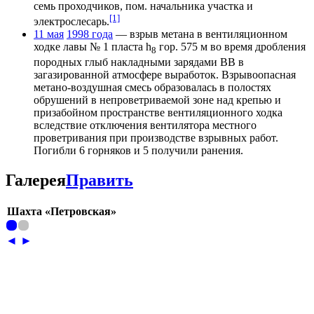
семь проходчиков, пом. начальника участка и
[1]
электрослесарь.
11 мая
1998 года
— взрыв метана в вентиляционном
ходке лавы № 1 пласта h
гор. 575 м во время дробления
8
породных глыб накладными зарядами ВВ в
загазированной атмосфере выработок. Взрывоопасная
метано-воздушная смесь образовалась в полостях
обрушений в непроветриваемой зоне над крепью и
призабойном пространстве вентиляционного ходка
вследствие отключения вентилятора местного
проветривания при производстве взрывных работ.
Погибли 6 горняков и 5 получили ранения.
Галерея
Править
Шахта «Петровская»
◄
►