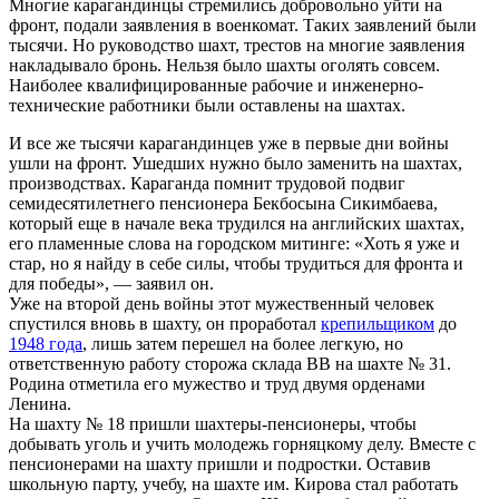
Многие карагандинцы стремились добровольно уйти на
фронт, подали заявления в военкомат. Таких заявлений были
тысячи. Но руководство шахт, трестов на многие заявления
накладывало бронь. Нельзя было шахты оголять совсем.
Наиболее квалифицированные рабочие и инженерно-
технические работники были оставлены на шахтах.
И все же тысячи карагандинцев уже в первые дни войны
ушли на фронт. Ушедших нужно было заменить на шахтах,
производствах. Караганда помнит трудовой подвиг
семидесятилетнего пенсионера Бекбосына Сикимбаева,
который еще в начале века трудился на английских шахтах,
его пламенные слова на городском митинге: «Хоть я уже и
стар, но я найду в себе силы, чтобы трудиться для фронта и
для победы», — заявил он.
Уже на второй день войны этот мужественный человек
спустился вновь в шахту, он проработал
крепильщиком
до
1948 года
, лишь затем перешел на более легкую, но
ответственную работу сторожа склада ВВ на шахте № 31.
Родина отметила его мужество и труд двумя орденами
Ленина.
На шахту № 18 пришли шахтеры-пенсионеры, чтобы
добывать уголь и учить молодежь горняцкому делу. Вместе с
пенсионерами на шахту пришли и подростки. Оставив
школьную парту, учебу, на шахте им. Кирова стал работать