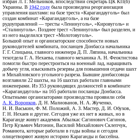
избран Л. Г. Мельников, впоследствии секретарь ЦК КП(б)
Украины. В
1942 году
была произведена реорганизация
управления шахтами: на базе треста «Карагандауголь» был
создан комбинат «Карагандауголь», а на базе
рудоуправлений — тресты «Ленинуголь», «Кировуголь» и
«Сталинуголь». Позднее трест «Ленинуголь» был разделен, и
из него выделился трест «Молотовуголь».
Большой опыт и организаторские способности новых
руководителей комбината, посланцев Донбасса начальника
Г. Г. Спицына, главного инженера Д. П. Ляпина, начальника
техотдела Г. А. Нехаева, главного механика А. Н. Феоктистова
помогли быстро перестроиться на военный лад, наращивать
добычу угля, изыскивать резервы для повышения отдачи шахт
и Михайловского угольного разреза. Бывшие донбассовцы
возглавили 22 шахты, на 16 шахтах работали главными
инженерами. Из 353 руководящих должностей в комбинате
«Карагандауголь» на 165 работали посланцы Донбасса.
Опытными организаторами производства проявили себя
А. К. Воронков
, Д. Н. Малиованов, Н. А. Жученко,
Н. И. Васькин, Ф. М. Положий, А. З. Мастер, Д. И. Обухов,
Г. Н. Нехаев и другие. Сегодня уже их нет в живых, но в
Караганде живут академик Абылкас Сагинович Сагинов,
Петр Кузьмич Матонин, Василий Михайлович Склепчук,
Романюта, которые работали в годы войны и сегодня
олицетворяют живую историю Караганды и бассейна.