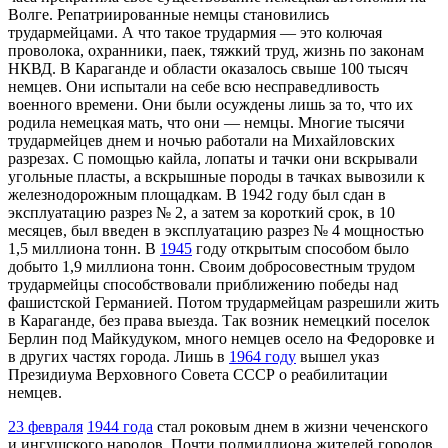
Волге. Репатриированные немцы становились
трудармейцами. А что такое трудармия — это колючая
проволока, охранники, паек, тяжкий труд, жизнь по законам
НКВД. В Караганде и области оказалось свыше 100 тысяч
немцев. Они испытали на себе всю несправедливость
военного времени. Они были осуждены лишь за то, что их
родила немецкая мать, что они — немцы. Многие тысячи
трудармейцев днем и ночью работали на Михайловских
разрезах. С помощью кайла, лопаты и тачки они вскрывали
угольные пласты, а вскрышные породы в тачках вывозили к
железнодорожным площадкам. В 1942 году был сдан в
эксплуатацию разрез № 2, а затем за короткий срок, в 10
месяцев, был введен в эксплуатацию разрез № 4 мощностью
1,5 миллиона тонн. В
1945
году открытым способом было
добыто 1,9 миллиона тонн. Своим добросовестным трудом
трудармейцы способствовали приближению победы над
фашистской Германией. Потом трудармейцам разрешили жить
в Караганде, без права выезда. Так возник немецкий поселок
Берлин под Майкудуком, много немцев осело на Федоровке и
в других частях города. Лишь в
1964 году
вышел указ
Президиума Верховного Совета СССР о реабилитации
немцев.
23 февраля
1944 года
стал роковым днем в жизни чеченского
и ингушского народов. Почти полмиллиона жителей городов