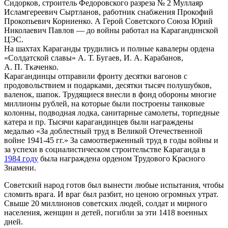
Сидорков, строитель Федоровского разреза № 2 Муллаяр
Исламгереевич Сыртланов, работник снабжения Прокофий
Прокопьевич Корниенко. А Герой Советского Союза Юрий
Николаевич Павлов — до войны работал на Карагандинской
ЦЭС.
На шахтах Караганды трудились и полные кавалеры ордена
«Солдатской славы» А. Т. Бугаев, И. А. Карабанов,
А. П. Ткаченко.
Карагандинцы отправили фронту десятки вагонов с
продовольствием и подарками, десятки тысяч полушубков,
валенок, шапок. Трудящиеся внесли в фонд обороны многие
миллионы рублей, на которые были построены танковые
колонны, подводная лодка, санитарные самолеты, торпедные
катера и пр. Тысячи карагандинцев были награждены
медалью «За доблестный труд в Великой Отечественной
войне 1941-45 гг.» За самоотверженный труд в годы войны и
за успехи в социалистическом строительстве Караганда в
1984 году
была награждена орденом Трудового Красного
Знамени.
Советский народ готов был вынести любые испытания, чтобы
сломить врага. И враг был разбит, но ценою огромных утрат.
Свыше 20 миллионов советских людей, солдат и мирного
населения, женщин и детей, погибли за эти 1418 военных
дней.