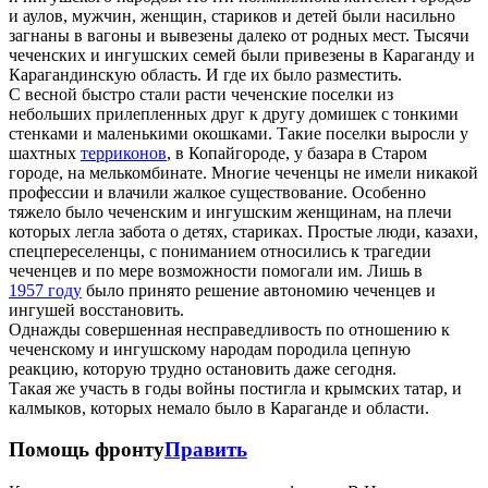
и аулов, мужчин, женщин, стариков и детей были насильно
загнаны в вагоны и вывезены далеко от родных мест. Тысячи
чеченских и ингушских семей были привезены в Караганду и
Карагандинскую область. И где их было разместить.
С весной быстро стали расти чеченские поселки из
небольших прилепленных друг к другу домишек с тонкими
стенками и маленькими окошками. Такие поселки выросли у
шахтных
терриконов
, в Копайгороде, у базара в Старом
городе, на мелькомбинате. Многие чеченцы не имели никакой
профессии и влачили жалкое существование. Особенно
тяжело было чеченским и ингушским женщинам, на плечи
которых легла забота о детях, стариках. Простые люди, казахи,
спецпереселенцы, с пониманием относились к трагедии
чеченцев и по мере возможности помогали им. Лишь в
1957 году
было принято решение автономию чеченцев и
ингушей восстановить.
Однажды совершенная несправедливость по отношению к
чеченскому и ингушскому народам породила цепную
реакцию, которую трудно остановить даже сегодня.
Такая же участь в годы войны постигла и крымских татар, и
калмыков, которых немало было в Караганде и области.
Помощь фронту
Править