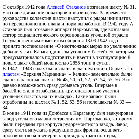
С октября 1942 года
Алексей Стаханов
возглавил шахту № 31,
массовое движение новаторов производства. За время его
руководства коллектив шахты выступил с рядом инициатив
по перевыполнению плана и норм выработки. В 1942 году А.
Стаханов был отозван в аппарат Наркомугля, где возглавил
сектор социалистического соревнования угольной отрасли.
Государственным комитетом обороны 13.09.1942 года
принято постановление «О неотложных мерах по увеличению
добычи угля в Карагандинском угольном бассейне», которым
предусматривалось подготовить и ввести в эксплуатацию 8
новых шахт общей мощностью 2855 тонн в сутки.
В 1942—1943 годах были сданы в эксплуатацию 16 шахт. По
пластам
«Верхняя Марианна», «Феликс» замечательно были
сданы наклонные шахты № 48, 50, 51, 52, 53, 54, 55, 56. Это
давало возможность сразу добывать уголь. Впервые в
бассейне стали отрабатывать крутонаклонные участки
угольных пластов на их выходах. Такие запасы были
отработаны на шахтах № 1, 52, 53, 56 и поле шахты № 33 —
34.
В конце 1941 года из Донбасса в Караганду был эвакуирован
завод угольного машиностроения им. Пархоменко, которому
были переданы три корпуса рудоремонтного завода. Завод
сразу стал выпускать продукцию для фронта, осваивать
производство конвейерных приводов, транспортеры,