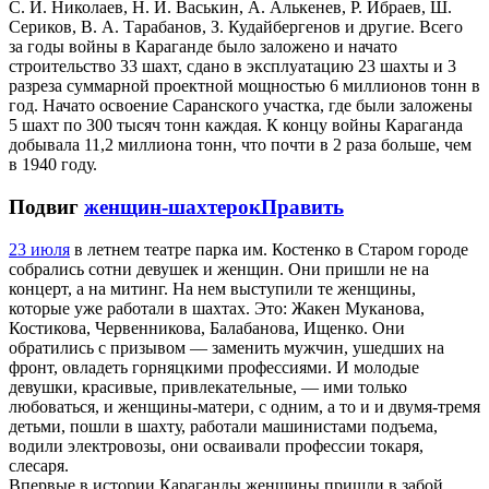
С. И. Николаев, Н. И. Васькин, А. Алькенев, Р. Ибраев, Ш.
Сериков, В. А. Тарабанов, З. Кудайбергенов и другие. Всего
за годы войны в Караганде было заложено и начато
строительство 33 шахт, сдано в эксплуатацию 23 шахты и 3
разреза суммарной проектной мощностью 6 миллионов тонн в
год. Начато освоение Саранского участка, где были заложены
5 шахт по 300 тысяч тонн каждая. К концу войны Караганда
добывала 11,2 миллиона тонн, что почти в 2 раза больше, чем
в 1940 году.
Подвиг
женщин-шахтерок
Править
23 июля
в летнем театре парка им. Костенко в Старом городе
собрались сотни девушек и женщин. Они пришли не на
концерт, а на митинг. На нем выступили те женщины,
которые уже работали в шахтах. Это: Жакен Муканова,
Костикова, Червенникова, Балабанова, Ищенко. Они
обратились с призывом — заменить мужчин, ушедших на
фронт, овладеть горняцкими профессиями. И молодые
девушки, красивые, привлекательные, — ими только
любоваться, и женщины-матери, с одним, а то и и двумя-тремя
детьми, пошли в шахту, работали машинистами подъема,
водили электровозы, они осваивали профессии токаря,
слесаря.
Впервые в истории Караганды женщины пришли в забой,