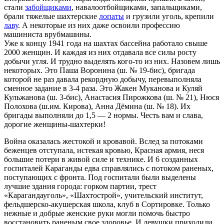
стали
забойщиками
, навалоотбойщиками, запальщиками,
брали тяжелые шахтерские
лопаты
и грузили уголь, крепили
лаву
. А некоторые из них даже освоили профессию
машиниста врубмашины.
Уже к концу 1941 года на шахтах бассейна работало свыше
2000 женщин. И каждая из них отдавала все силы росту
добычи угля. И трудно выделять кого-то из них. Назовем лишь
некоторых. Это Паша Воронина (ш. № 19-бис), бригада
которой не раз давала рекордную добычу, перевыполняла
сменное задание в 3-4 раза. Это Жакен Муканова и Куляй
Кульжанова (ш. 3-бис), Анастасия Пирожкова (ш. № 21), Нюся
Полохова (ш.им. Кирова), Анна Дёмина (ш. № 18). Их
бригады выполняли до 1,5 — 2 нормы. Честь вам и слава,
дорогие женщины-шахтерки!
Война оказалась жестокой и кровавой. Вслед за потоками
беженцев отступала, истекая кровью, Красная армия, неся
большие потери в живой силе и технике. И 6 созданных
госпиталей Караганды едва справлялись с потоком раненых,
поступающих с фронта. Под госпитали были выделены
лучшие здания города: горком партии, трест
«Карагандауголь», «Шахтострой», учительский институт,
фельдшерско-акушерская школа, клуб в Сортировке. Только
нежные и добрые женские руки могли помочь быстро
восстановить раненым свое здоровье. И девушки приходили