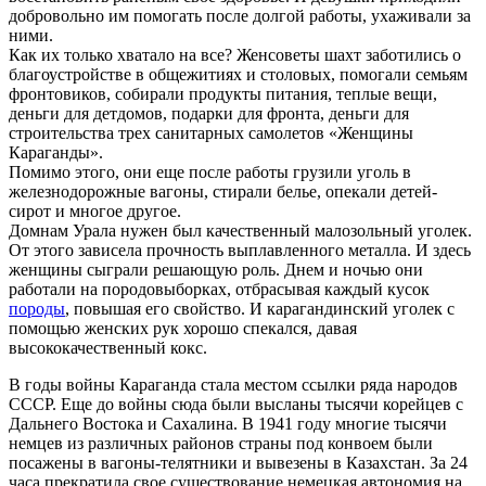
добровольно им помогать после долгой работы, ухаживали за
ними.
Как их только хватало на все? Женсоветы шахт заботились о
благоустройстве в общежитиях и столовых, помогали семьям
фронтовиков, собирали продукты питания, теплые вещи,
деньги для детдомов, подарки для фронта, деньги для
строительства трех санитарных самолетов «Женщины
Караганды».
Помимо этого, они еще после работы грузили уголь в
железнодорожные вагоны, стирали белье, опекали детей-
сирот и многое другое.
Домнам Урала нужен был качественный малозольный уголек.
От этого зависела прочность выплавленного металла. И здесь
женщины сыграли решающую роль. Днем и ночью они
работали на породовыборках, отбрасывая каждый кусок
породы
, повышая его свойство. И карагандинский уголек с
помощью женских рук хорошо спекался, давая
высококачественный кокс.
В годы войны Караганда стала местом ссылки ряда народов
СССР. Еще до войны сюда были высланы тысячи корейцев с
Дальнего Востока и Сахалина. В 1941 году многие тысячи
немцев из различных районов страны под конвоем были
посажены в вагоны-телятники и вывезены в Казахстан. За 24
часа прекратила свое существование немецкая автономия на