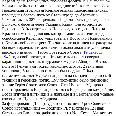
Караганда не только углем помогала фронту. В Центральном
Казахстане был сформирован ряд дивизий, в том числе 72-я
Гвардейская стрелковая Красноградская Краснознаменская,
прошедшая боевой путь от Сталинграда до Австрии и
Чехословакии, 387-я стрелковая Перекопская, прошедшая от
Брянского фронта через Украину, Крым, Севастополь до
Бухареста; 310-я стрелковая Новгородская ордена Ленина
Краснознаменная дивизия, которая защищала Ленинград,
освобождала Карелию, участвовала в Восточно-Померанской
и Берлинской операциях. Тысячи карагандинцев награждены
боевыми орденами и медалями, и около двадцати удостоены
высокого звания — Героя Советского Союза.
19 декабря
1942 года
свой последний бессмертный полет совершил
карагандинец, летчик-штурмовик Нуркен Абдиров. В этом
полете Нуркен уничтожил несколько дзотов, 2 зенитные
установки, 6 танков, но самолет был подбит. Объятый
пламенем самолет Нуркен направил на скопление вражеской
техники и геройски погиб. Ему посмертно было присвоено
звание Героя Советского Союза. Имя Нуркена Абдирова
носит проспект в Караганде, совхоз в Каркаралинском районе.
Воздвигнуты памятники в Караганде и в центральной усадьбе
совхоза им. Нуркена Абдирова.
За форсирование Днепра удостоены звания Героя Советского
Союза карагандинцы — десятник РВУ шахты № 12 Иван
Семенович Гаврилов, работник шахты № 1 Семен Матвеевич