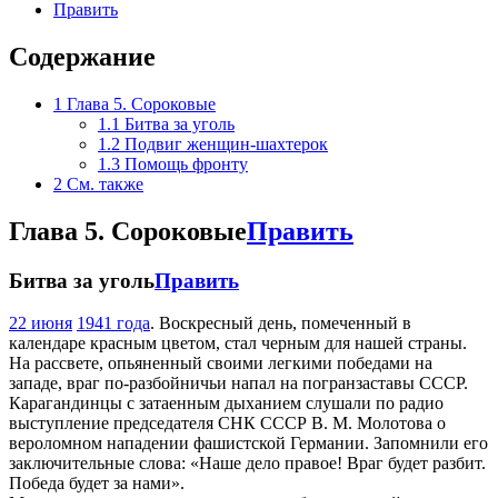
Править
Содержание
1
Глава 5. Сороковые
1.1
Битва за уголь
1.2
Подвиг женщин-шахтерок
1.3
Помощь фронту
2
См. также
Глава 5. Сороковые
Править
Битва за уголь
Править
22 июня
1941 года
. Воскресный день, помеченный в
календаре красным цветом, стал черным для нашей страны.
На рассвете, опьяненный своими легкими победами на
западе, враг по-разбойничьи напал на погранзаставы СССР.
Карагандинцы с затаенным дыханием слушали по радио
выступление председателя СНК СССР В. М. Молотова о
вероломном нападении фашистской Германии. Запомнили его
заключительные слова: «Наше дело правое! Враг будет разбит.
Победа будет за нами».