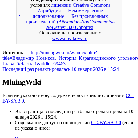
условиях
лицензии Creative Commons
Атрибуция — Некоммерческое
использование — Без производных
произведений (
Attribution-NonCommercial-
NoDerivs
) 3.0 Unported
.
Основано на произведении с
www.novikovv.ru
.
Источник —
http://miningwiki.ru/w/index.php?
title=Владимир_Новиков._История_Карагандинского_угольног
Глава_5/Часть_1&oldid=69463
Последний раз редактировалась 10 января 2026 в 15:24
MiningWiki
Если не указано иное, содержание доступно по лицензии
CC-
BY-SA 3.0
.
Эта страница в последний раз была отредактирована 10
января 2026 в 15:24.
Содержание доступно по лицензии
CC-BY-SA 3.0
(если
не указано иное).