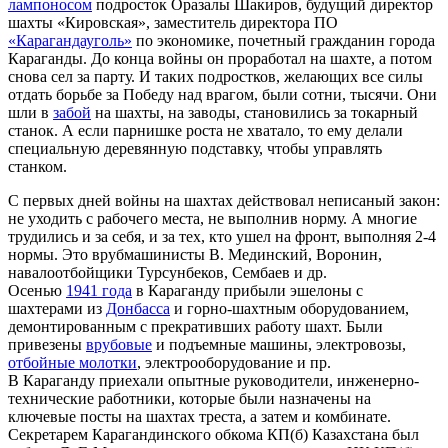
лампоносом
подросток Оразалы Шакиров, будущий директор
шахты «Кировская», заместитель директора ПО
«Карагандауголь»
по экономике, почетный гражданин города
Караганды. До конца войны он проработал на шахте, а потом
снова сел за парту. И таких подростков, желающих все силы
отдать борьбе за Победу над врагом, были сотни, тысячи. Они
шли в
забой
на шахты, на заводы, становились за токарный
станок. А если парнишке роста не хватало, то ему делали
специальную деревянную подставку, чтобы управлять
станком.
С первых дней войны на шахтах действовал неписаный закон:
не уходить с рабочего места, не выполнив норму. А многие
трудились и за себя, и за тех, кто ушел на фронт, выполняя 2-4
нормы. Это врубмашинисты В. Мединский, Воронин,
навалоотбойщики Турсунбеков, Сембаев и др.
Осенью
1941 года
в Караганду прибыли эшелоны с
шахтерами из
Донбасса
и горно-шахтным оборудованием,
демонтированным с прекративших работу шахт. Были
привезены
врубовые
и подъемные машины, электровозы,
отбойные молотки
, электрооборудование и пр.
В Караганду приехали опытные руководители, инженерно-
технические работники, которые были назначены на
ключевые посты на шахтах треста, а затем и комбинате.
Секретарем Карагандинского обкома КП(б) Казахстана был