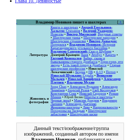
Глава 10. Девяностые
Владимир Новиков пишет о шахтерах
[
+
]
Книги о шахтерах
•
Андрей Емельянов-
Хальген:
Стаханов
•
Валерий Ухандеев:
Новеллы
•
Виктор Мисевский
:
Вредные советы
•
Шахтерские танка
•
Шахтерские пародии
•
Шахтерские страшилки
•
Виктор Давыдов:
Потерялся
•
Владимир Новиков:
История
Карагандинского угольного бассейна
•
Владимир Сандовский:
Сказ о Шубине
•
Литература
Дмитрий Кравцев:
Баня
•
Атобус
•
Карета
•
Евгений Коновалов
:
Байки, сказы и
бывальщины старого Донбасса
•
Гори-гори, его
звезда
•
Есть такой город в Донбассе
•
Старые
шахтерские профессии
•
Николай
Ломачинский :
Бездна
•
ПБ
•
4-13
•
Потоп
•
Николай Шунькин:
Судьба
•
Вениамин
Мальцев
•
Николай Анциферов
•
Александр
Плетнев
•
Владимир Мухин
Song Chao
•
Александр Редькин
•
Александр
Чекмёнев
•
Георгий Розов
•
Глеб Косоруков
•
Константин Сова
•
Николай Сидоров
•
Роман
Минин
• Юрий Билак (
Шахты и шахтеры
•
Живопись и
Черные лица
) •
Максим Дондюк
•
Владимир
фотография
Лапшин
•
Александр Дьяченко
Женщины-шахтеры
•
Лава
•
Национальности
•
Похороны на Засядько
•
Шахтерские
забастовки
•
Шахтерские каски
Данный текст/изображение/группа
изображений, созданный автором по имени
Владимир Новиков
, публикуется на