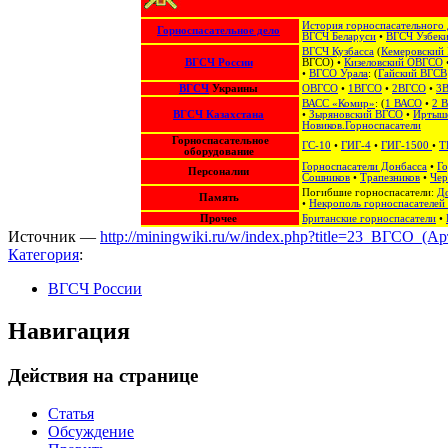
История горноспасательного 
Горноспасательное дело
ВГСЧ Беларуси
•
ВГСЧ Узбеки
ВГСЧ Кузбасса
(
Кемеровский
ВГСЧ России
ВГСО
) •
Кизеловский ОВГСО
•
ВГСО Урала
: (
Гайский ВГСВ
ВГСЧ
Украины
ОВГСО
•
1ВГСО
•
2ВГСО
•
3
ВАСС «Комир»
: (
1 ВАСО
•
2 
ВГСЧ Казахстана
•
Зыряновский ВГСО
•
Иртыш
Новиков.Горноспасатели
Горноспасательное
ГС-10
•
ГИГ-4
•
ГИГ-1500
•
Т
оборудование
Горноспасатели Донбасса
•
Го
Персоналии
Сошников
•
Трапезников
•
Че
Погибшие горноспасатели:
Д
Память
•
Некрополь горноспасателей 
Прочее
Британские горноспасатели
•
Источник —
http://miningwiki.ru/w/index.php?title=23_ВГСО_(
Категория
:
ВГСЧ России
Навигация
Действия на странице
Статья
Обсуждение