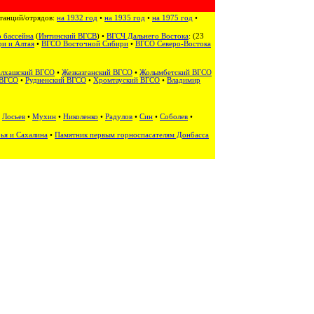
станций/отрядов:
на 1932 год
•
на 1935 год
•
на 1975 год
•
 бассейна
(
Интинский ВГСВ
) •
ВГСЧ Дальнего Востока
: (
23
и и Алтая
‎ •
ВГСО Восточной Сибири
•
ВГСО Северо-Востока
алхашский ВГСО
•
Жезказганский ВГСО
•
Жолымбетский ВГСО
 ВГСО
•
Рудненский ВГСО
•
Хромтауский ВГСО
•
Владимир
•
Лосьев
•
Мухин
•
Николенко
•
Радулов
•
Син
•
Соболев
•
ья и Сахалина
•
Памятник первым горноспасателям Донбасса