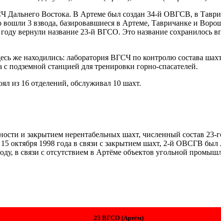
СЧ Дальнего Востока. В Артеме был создан 34-й ОВГСВ, в Таври
о вошли 3 взвода, базировавшиеся в Артеме, Тавричанке и Воро
9 году вернули название 23-й ВГСО. Это название сохранилось 
есь же находились: лаборатория ВГСЧ по контролю состава шахтн
 с подземной станцией для тренировки горно-спасателей.
ял из 16 отделений, обслуживал 10 шахт.
ности и закрытием нерентабельных шахт, численный состав 23-г
15 октября 1998 года в связи с закрытием шахт, 2-й ОВСГВ был
ду, в связи с отсутствием в Артёме объектов угольной промы
23 ВГСО (Артём)