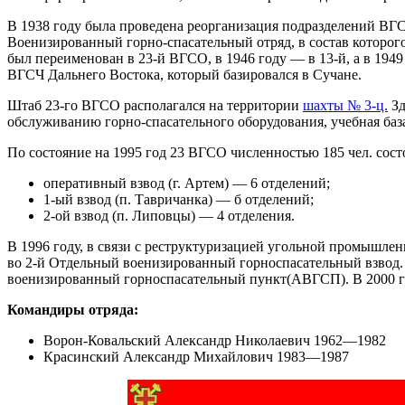
В 1938 году была проведена реорганизация подразделений ВГ
Военизированный горно-спасательный отряд, в состав которог
был переименован в 23-й ВГСО, в 1946 году — в 13-й, а в 194
ВГСЧ Дальнего Востока, который базировался в Сучане.
Штаб 23-го ВГСО располагался на территории
шахты № 3-ц.
Зд
обслуживанию горно-спасательного оборудования, учебная база
По состояние на 1995 год 23 ВГСО численностью 185 чел. состо
оперативный взвод (г. Артем) — 6 отделений;
1-ый взвод (п. Тавричанка) — б отделений;
2-ой взвод (п. Липовцы) — 4 отделения.
В 1996 году, в связи с реструктуризацией угольной промышлен
во 2-й Отдельный военизированный горноспасательный взвод. 
военизированный горноспасательный пункт(АВГСП). В 2000 го
Командиры отряда:
Ворон-Ковальский Александр Николаевич 1962—1982
Красинский Александр Михайлович 1983—1987