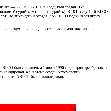
чанке — 35 ОВГСВ. В 1940 году был создан 16-й
шилове-Уссурийском (ныне Уссурийск). В 1941 году 16-й ВГСО
вплоть до ликвидации отряда. 23-й ВГСО подчинялся штабу
ого воздуха, кислородная станция, ремонтная база по
о ВГСО был сокращен, а 1 июня 1996 года отряд преобразован
 ликвидирован, а в Артеме создан Артемовский
шленности, АВГСП был ликвидирован.
[
+
]