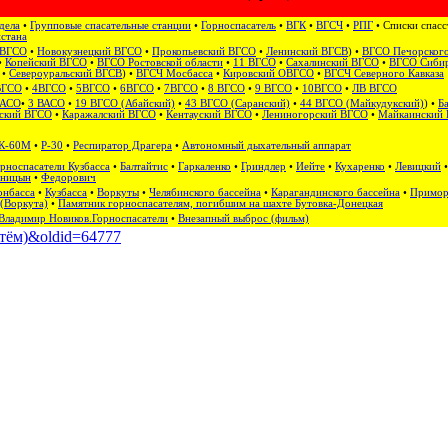
дела
•
Групповые спасательные станции
•
Горноспасатель
•
ВГК
•
ВГСЧ
•
РПГ
• Списки спас
стана
 ВГСО
•
Новокузнецкий ВГСО
•
Прокопьевский ВГСО
•
Ленинский ВГСВ
) •
ВГСО Печорского
•
Копейский ВГСО
•
ВГСО Ростовской области
•
11 ВГСО
•
Сахалинский ВГСО
‎ •
ВГСО Сибир
•
Североуральский ВГСВ
) •
ВГСЧ Мосбасса
•
Кировский ОВГСО
•
ВГСЧ Северного Кавказа
ВГСО
•
4ВГСО
•
5ВГСО
•
6ВГСО
•
7ВГСО
•
8 ВГСО
•
9 ВГСО
•
10ВГСО
•
ЛВ ВГСО
ВАСО
•
3 ВАСО
•
19 ВГСО (Абайский)
•
43 ВГСО (Саранский)
•
44 ВГСО (Майкудукский)
) •
Б
ский ВГСО
•
Каражалский ВГСО
•
Кентауский ВГСО
•
Лениногорский ВГСО
•
Майкаинский
К-60М
•
Р-30
•
Респиратор Драгера
•
Автономный дыхательный аппарат
рноспасатели Кузбасса
•
Балтайтис
•
Гаркаленко
•
Гриндлер
•
Иейте
•
Кухаренко
•
Левицкий
рницын
•
Федорович
онбасса
•
Кузбасса
•
Воркуты
•
Челябинского бассейна
•
Карагандинского бассейна
•
Примор
(Воркута)
•
Памятник горноспасателям, погибшим на шахте Бутовка-Донецкая
Владимир Новиков.Горноспасатели
•
Внезапный выброс (фильм)
Артём)&oldid=64777