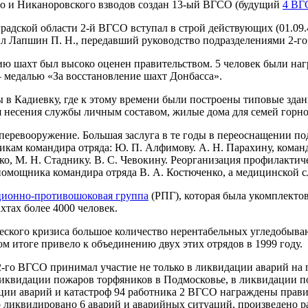
кого и Никаноровского взводов создан 13-ый ВГСО (будущий
4 ВГ
дской области 2-й ВГСО вступал в строй действующих (01.09.4
вил Лапшин П. Н., передавший руководство подразделениями 2-г
нию шахт был высоко оценен правительством. 5 человек были н
 медалью «За восстановление шахт Донбасса».
в Кадиевку, где к этому времени были построены типовые здан
 несения службы личным составом, жилые дома для семей горно
е перевооружение. Большая заслуга в те годы в переоснащении 
кам командира отряда: Ю. П. Алфимову. А. Н. Парахину, команди
о, М. Н. Стаднику. В. С. Чевокину. Реорганизация профилактич
омощника командира отряда В. А. Костюченко, а медицинской с
ионно-противошоковая группа
(РПГ), которая была укомплектов
тах более 4000 человек.
ческого кризиса большое количество нерентабельных угледобыва
 итоге привело к объединению двух этих отрядов в 1999 году.
2-го ВГСО принимал участие не только в ликвидации аварий на 
ликвидации пожаров торфяников в Подмосковье, в ликвидации п
ции аварий и катастроф 94 работника 2 ВГСО награждены прави
ликвидировано 6 аварий и аварийных ситуаций, произведено ра