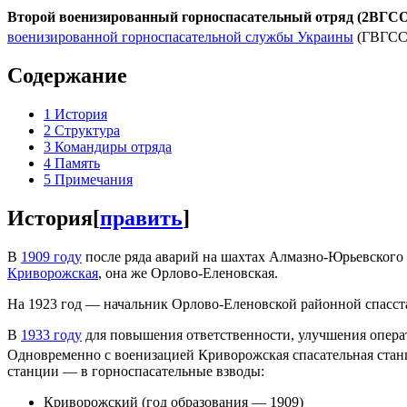
Второй военизированный горноспасательный отряд (2ВГСО
военизированной горноспасательной службы Украины
(ГВГСС)
Содержание
1
История
2
Структура
3
Командиры отряда
4
Память
5
Примечания
История
[
править
]
В
1909 году
после ряда аварий на шахтах Алмазно-Юрьевского 
Криворожская
, она же Орлово-Еленовская.
На 1923 год — начальник Орлово-Еленовской районной спасст
В
1933 году
для повышения ответственности, улучшения опера
Одновременно с военизацией Криворожская спасательная стан
станции — в горноспасательные взводы:
Криворожский (год образования — 1909)