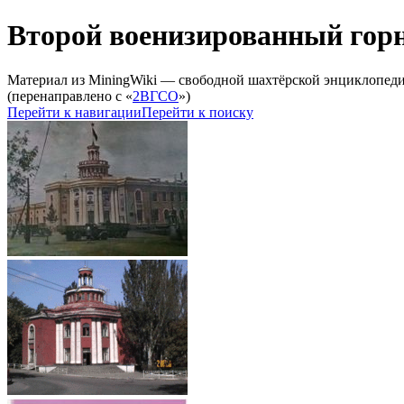
Второй военизированный горн
Материал из MiningWiki — свободной шахтёрской энциклопед
(перенаправлено с «
2ВГСО
»)
Перейти к навигации
Перейти к поиску