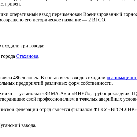
с. гривен.
ики оперативный взвод переименован Военизированный горносп
 возвращено его историческое название — 2 ВГСО.
 входили три взвода:
 города
Стаханова
,
вляла 486 человек. В состав всех взводов входили
реанимационн
гольных предприятий различных форм собственности.
ехника — установки «ЗИМА-А» и «ИНЕЙ», трубопрокладчик ТГ, 
твердившие свой профессионализм в тяжелых аварийных услови
сийской федерации отряд является филиалом ФГКУ «ВГСЧ ЛНР» 
уганский взвода.