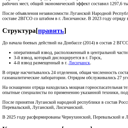
рабочих мест, общий экономический эффект составил 1297,6 ты
После объявления независимости Луганской Народной Республ
составе 2ВГСО со штабом в г. Лисичанске. В 2023 году отряду
Структура
[
править
]
До начала боевых действий на Донбассе (2014) в состав 2 ВГСО
оперативный взвод, расположенный в центральной части
3-й взвод, который дислоцируется в г. Горск,
4-й взвод размещенный в г.
Лисичанск
.
В отряде насчитывалось 24 отделения, общая численность соста
газоаналитические лаборатории. Отрядом обслуживались 27 у
На оснащении отряда находилась мощная горноспасательная т
опытные специалисты по применению указанной техники, под
После принятия Луганской народной республики в состав Рос
Перевальский, Луганский, Лисичанский.
В 2025 году расформированы Чернухинский, Перевальский и Л