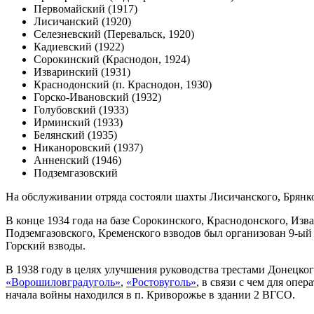
Первомайский (1917)
Лисичанский (1920)
Селезневский (Перевальск, 1920)
Кадиевский (1922)
Сорокинский (Краснодон, 1924)
Изваринский (1931)
Краснодонский (п. Краснодон, 1930)
Горско-Ивановский (1932)
Голубовский (1933)
Ирминский (1933)
Белянский (1935)
Никаноровский (1937)
Анненский (1946)
Подземгазовский
На обслуживании отряда состояли шахты Лисичанского, Брянко
В конце 1934 года на базе Сорокинского, Краснодонского, Изв
Подземгазовского, Кременского взводов был организован 9-ы
Горский взводы.
В 1938 году в целях улучшения руководства трестами Донецко
«Ворошиловградуголь»
,
«Ростовуголь»
, в связи с чем для оп
начала войны находился в п. Криворожье в здании 2 ВГСО.