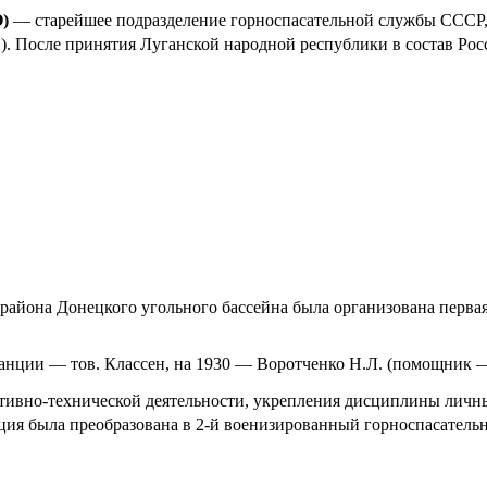
)
— старейшее подразделение горноспасательной службы СССР,
. После принятия Луганской народной республики в состав Р
района Донецкого угольного бассейна была организована перва
анции — тов. Классен, на 1930 — Воротченко Н.Л. (помощник 
тивно-технической деятельности, укрепления дисциплины личны
ция была преобразована в 2-й военизированный горноспасатель