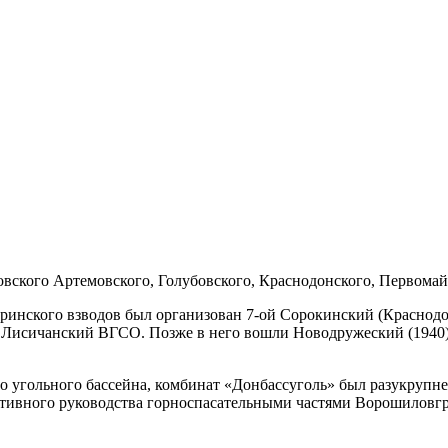
вского Артемовского, Голубовского, Краснодонского, Первомай
аринского взводов был организован 7-ой Сорокинский (Краснодо
й Лисичанский ВГСО. Позже в него вошли Новодружеский (1940) 
го угольного бассейна, комбинат «Донбассуголь» был разукрупн
еративного руководства горноспасательными частями Ворошиловг