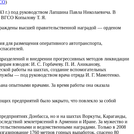
СО
)
3 г.) под руководством Лапшина Павла Николаевича. В
о ВГСО Копылову Т. Я.
аграждены высшей правительственной наградой — орденом
ия для размещения оперативного автотранспорта,
спасателей.
подразделений и внедрении прогрессивных методов ликвидации
рам взводов: И. С. Горбачеву. П. И. Аниканову,
еской работы на шахтах, создание вспомогательных
лужбы — под руководством врача отряда И. Г. Мамотенко.
ана опытными врачами. За время работы она оказала
ющих предприятий было закрыто, что повлекло за собой
предприятиях Донбасса, но и на шахтах Воркуты, Караганды,
оследствий землетрясений в Армении и Иране. За мужество и
тельственными и ведомственными наградами. Только в 2008
згазирование 1760 метров горных выработок, спасено 80