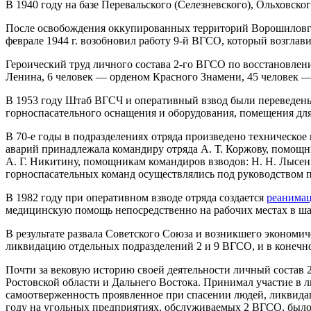
В 1940 году на базе Перевальского (Селезневского), Ольховс
После освобождения оккупированных территорий Ворошиловгра
феврале 1944 г. возобновил работу 9-й ВГСО, который возгла
Героический труд личного состава 2-го ВГСО по восстановле
Ленина, 6 человек — орденом Красного Знамени, 45 человек —
В 1953 году Штаб ВГСЧ и оперативный взвод были переведены 
горноспасательного оснащения и оборудования, помещения для
В 70-е годы в подразделениях отряда произведено техническо
аварий принадлежала командиру отряда А. Т. Коржову, помощни
А. Г. Никитину, помощникам командиров взводов: Н. Н. Лысенк
горноспасательных команд осуществлялись под руководством п
В 1982 году при оперативном взводе отряда создается
реанимац
медицинскую помощь непосредственно на рабочих местах в шах
В результате развала Советского Союза и возникшего экономи
ликвидацию отдельных подразделений 2 и 9 ВГСО, и в конечном
Почти за вековую историю своей деятельности личный состав 
Ростовской области и Дальнего Востока. Принимал участие в 
самоотверженность проявленное при спасении людей, ликвида
году на угольных предприятиях, обслуживаемых 2 ВГСО, было 