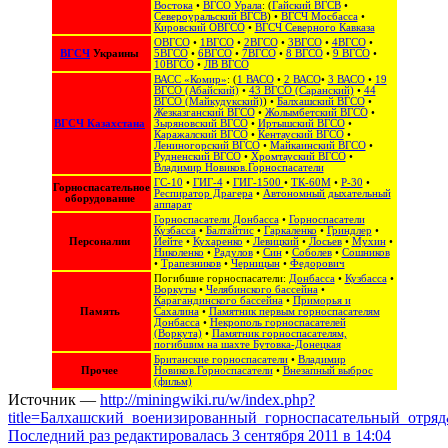
Востока
‎‎ •
ВГСО Урала
: (
Гайский ВГСВ
•
Североуральский ВГСВ
) •
ВГСЧ Мосбасса
•
Кировский ОВГСО
•
ВГСЧ Северного Кавказа
ОВГСО
•
1ВГСО
•
2ВГСО
•
3ВГСО
•
4ВГСО
•
ВГСЧ
Украины
5ВГСО
•
6ВГСО
•
7ВГСО
•
8 ВГСО
•
9 ВГСО
•
10ВГСО
•
ЛВ ВГСО
ВАСС «Комир»
: (
1 ВАСО
•
2 ВАСО
•
3 ВАСО
•
19
ВГСО (Абайский)
•
43 ВГСО (Саранский)
•
44
ВГСО (Майкудукский)
) •
Балхашский ВГСО
•
Жезказганский ВГСО
•
Жолымбетский ВГСО
•
ВГСЧ Казахстана
Зыряновский ВГСО
•
Иртышский ВГСО
•
Каражалский ВГСО
•
Кентауский ВГСО
•
Лениногорский ВГСО
•
Майкаинский ВГСО
•
Рудненский ВГСО
•
Хромтауский ВГСО
•
Владимир Новиков.Горноспасатели
ГС-10
•
ГИГ-4
•
ГИГ-1500
•
ТК-60М
•
Р-30
•
Горноспасательное
Респиратор Драгера
•
Автономный дыхательный
оборудование
аппарат
Горноспасатели Донбасса
•
Горноспасатели
Кузбасса
•
Балтайтис
•
Гаркаленко
•
Гриндлер
•
Персоналии
Иейте
•
Кухаренко
•
Левицкий
•
Лосьев
•
Мухин
•
Николенко
•
Радулов
•
Син
•
Соболев
•
Сошников
•
Трапезников
•
Черницын
•
Федорович
Погибшие горноспасатели:
Донбасса
•
Кузбасса
•
Воркуты
•
Челябинского бассейна
•
Карагандинского бассейна
•
Приморья и
Память
Сахалина
•
Памятник первым горноспасателям
Донбасса
•
Некрополь горноспасателей
(Воркута)
•
Памятник горноспасателям,
погибшим на шахте Бутовка-Донецкая
Британские горноспасатели
•
Владимир
Прочее
Новиков.Горноспасатели
•
Внезапный выброс
(фильм)
Источник —
http://miningwiki.ru/w/index.php?
title=Балхашский_военизированный_горноспасательный_отряд
Последний раз редактировалась 3 сентября 2011 в 14:04