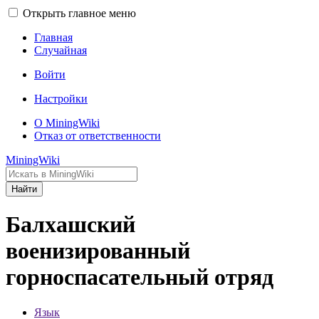
Открыть главное меню
Главная
Случайная
Войти
Настройки
О MiningWiki
Отказ от ответственности
MiningWiki
Найти
Балхашский
военизированный
горноспасательный отряд
Язык