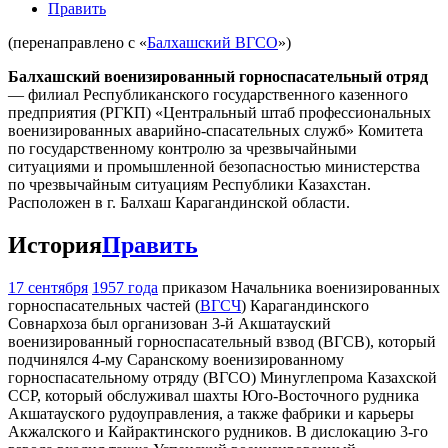
Править
(перенаправлено с «
Балхашский ВГСО
»)
Балхашский военизированный горноспасательный отряд
— филиал Республиканского государственного казенного
предприятия (РГКП) «Центральный штаб профессиональных
военизированных аварийно-спасательных служб» Комитета
по государственному контролю за чрезвычайными
ситуациями и промышленной безопасностью министерства
по чрезвычайным ситуациям Республики Казахстан.
Расположен в г. Балхаш Карагандинской области.
История
Править
17 сентября
1957 года
приказом Начальника военизированных
горноспасательных частей (
ВГСЧ
) Карагандинского
Совнархоза был организован 3-й Акшатауский
военизированный горноспасательный взвод (ВГСВ), который
подчинялся 4-му Саранскому военизированному
горноспасательному отряду (ВГСО) Минуглепрома Казахской
ССР, который обслуживал шахты Юго-Восточного рудника
Акшатауского рудоуправления, а также фабрики и карьеры
Акжалского и Кайрактинского рудников. В дислокацию 3-го