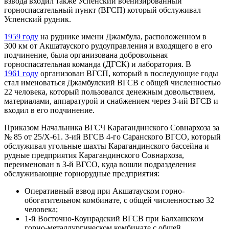
взвода входил также Успенский военизированный
горноспасательный пункт (ВГСП) который обслуживал
Успенский рудник.
1959 году
на руднике имени Джамбула, расположенном в
300 км от Акшатауского рудоуправления и входящего в его
подчинение, была организована добровольная
горноспасательная команда (ДГСК) и лаборатория. В
1961 году
организован ВГСП, который в последующие годы
стал именоваться Джамбулский ВГСВ с общей численностью
22 человека, который пользовался денежным довольствием,
материалами, аппаратурой и снабжением через 3-ий ВГСВ и
входил в его подчинение.
Приказом Начальника ВГСЧ Карагандинского Совнархоза за
№ 85 от 25/Х-61. 3-ий ВГСВ 4-го Саранского ВГСО, который
обслуживал угольные шахты Карагандинского бассейна и
рудные предприятия Карагандинского Совнархоза,
переименован в 3-й ВГСО, куда вошли подразделения
обслуживающие горнорудные предприятия:
Оперативный взвод при Акшатауском горно-
обогатительном комбинате, с общей численностью 32
человека;
1-й Восточно-Коунрадский ВГСВ при Балхашском
горно-металлургическом комбинате с общей