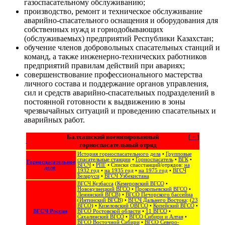
газоспасательному обслуживанию;
производство, ремонт и техническое обслуживание
аварийно-спасательного оснащения и оборудования для
собственных нужд и горнодобывающих
(обслуживаемых) предприятий Республики Казахстан;
обучение членов добровольных спасательных станций и
команд, а также инженерно-технических работников
предприятий правилам действий при авариях;
совершенствование профессионального мастерства
личного состава и поддержание органов управления,
сил и средств аварийно-спасательных подразделений в
постоянной готовности к выдвижению в зоны
чрезвычайных ситуаций и проведению спасательных и
аварийных работ.
Балхашский военизированный
[
+
]
горноспасательный отряд
История горноспасательного дела
•
Групповые
спасательные станции
•
Горноспасатель
•
ВГК
•
Горноспасательное
ВГСЧ
•
РПГ
• Списки спасстанций/отрядов:
на
дело
1932 год
•
на 1935 год
•
на 1975 год
•
ВГСЧ
Беларуси
•
ВГСЧ Узбекистана
ВГСЧ Кузбасса
(
Кемеровский ВГСО
•
Новокузнецкий ВГСО
•
Прокопьевский ВГСО
•
Ленинский ВГСВ
) •
ВГСО Печорского бассейна
(
Интинский ВГСВ
) •
ВГСЧ Дальнего Востока
: (
23
ВГСО
) •
Кизеловский ОВГСО
•
Копейский ВГСО
•
ВГСЧ России
ВГСО Ростовской области
•
11 ВГСО
•
Сахалинский ВГСО
‎ •
ВГСО Сибири и Алтая
‎ •
ВГСО Восточной Сибири
•
ВГСО Северо-