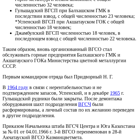
численностью 32 человека;
Гульшадский ВГСП при Балхашском ГМК в
последствии взвод, с общей численностью 23 человека;
*Успенский ВГСП при Акшатауском ГОК с общей
численностью 18 человек;
Джамбулский ВГСП численностью 18 человек, в
последующем взвод с общей численностью 22 человека.
Таким образом, вновь организованный ВГСО стал
обслуживать горные предприятия Балхашского ГМК и
Акшатауского ГОКа Министерства цветной металлургии
СССР.
Первым командиром отряда был Придворный Н. Г.
В
1964 году
в связи с нерентабельностью и не
подтверждением запасов, Успенский, и в декабре
1965
г.
Гульшадский рудники были закрыты. После демонтажа
оборудования шахт подразделения
ВГСЧ
были
расформированы, а личный состав по их желанию переведен
в другие подразделения.
Приказом Начальника штаба ВГСЧ Центра и Юга Казахстана
за № 01 от 04.01.1966 г. 3-й ВГСО переименован в 28-й
Акчатауский ВГСО Казминцветмета.