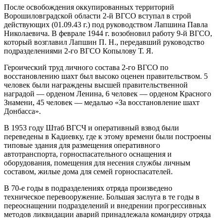
После освобождения оккупированных территорий
Ворошиловградской области 2-й ВГСО вступал в строй
действующих (01.09.43 г.) под руководством Лапшина Павла
Николаевича. В феврале 1944 г. возобновил работу 9-й ВГСО,
который возглавил Лапшин П. Н., передавший руководство
подразделениями 2-го ВГСО Копылову Т. Я.
Героический труд личного состава 2-го ВГСО по
восстановлению шахт был высоко оценен правительством. 5
человек были награждены высшей правительственной
наградой — орденом Ленина, 6 человек — орденом Красного
Знамени, 45 человек — медалью «За восстановление шахт
Донбасса».
В 1953 году Штаб ВГСЧ и оперативный взвод были
переведены в Кадиевку, где к этому времени были построены
типовые здания для размещения оперативного
автотранспорта, горноспасательного оснащения и
оборудования, помещения для несения службы личным
составом, жилые дома для семей горноспасателей.
В 70-е годы в подразделениях отряда произведено
техническое перевооружение. Большая заслуга в те годы в
переоснащении подразделений и внедрении прогрессивных
методов ликвидации аварий принадлежала командиру отряда