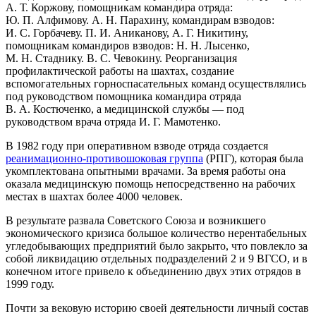
А. Т. Коржову, помощникам командира отряда:
Ю. П. Алфимову. А. Н. Парахину, командирам взводов:
И. С. Горбачеву. П. И. Аниканову, А. Г. Никитину,
помощникам командиров взводов: Н. Н. Лысенко,
М. Н. Стаднику. В. С. Чевокину. Реорганизация
профилактической работы на шахтах, создание
вспомогательных горноспасательных команд осуществлялись
под руководством помощника командира отряда
В. А. Костюченко, а медицинской службы — под
руководством врача отряда И. Г. Мамотенко.
В 1982 году при оперативном взводе отряда создается
реанимационно-противошоковая группа
(РПГ), которая была
укомплектована опытными врачами. За время работы она
оказала медицинскую помощь непосредственно на рабочих
местах в шахтах более 4000 человек.
В результате развала Советского Союза и возникшего
экономического кризиса большое количество нерентабельных
угледобывающих предприятий было закрыто, что повлекло за
собой ликвидацию отдельных подразделений 2 и 9 ВГСО, и в
конечном итоге привело к объединению двух этих отрядов в
1999 году.
Почти за вековую историю своей деятельности личный состав