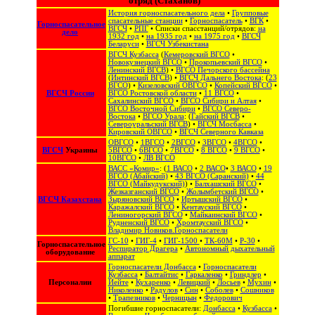
отряд (Стаханов)
История горноспасательного дела
•
Групповые
спасательные станции
•
Горноспасатель
•
ВГК
•
Горноспасательное
ВГСЧ
•
РПГ
• Списки спасстанций/отрядов:
на
дело
1932 год
•
на 1935 год
•
на 1975 год
•
ВГСЧ
Беларуси
•
ВГСЧ Узбекистана
ВГСЧ Кузбасса
(
Кемеровский ВГСО
•
Новокузнецкий ВГСО
•
Прокопьевский ВГСО
•
Ленинский ВГСВ
) •
ВГСО Печорского бассейна
(
Интинский ВГСВ
) •
ВГСЧ Дальнего Востока
: (
23
ВГСО
) •
Кизеловский ОВГСО
•
Копейский ВГСО
•
ВГСЧ России
ВГСО Ростовской области
•
11 ВГСО
•
Сахалинский ВГСО
‎ •
ВГСО Сибири и Алтая
‎ •
ВГСО Восточной Сибири
•
ВГСО Северо-
Востока
‎‎ •
ВГСО Урала
: (
Гайский ВГСВ
•
Североуральский ВГСВ
) •
ВГСЧ Мосбасса
•
Кировский ОВГСО
•
ВГСЧ Северного Кавказа
ОВГСО
•
1ВГСО
•
2ВГСО
•
3ВГСО
•
4ВГСО
•
ВГСЧ
Украины
5ВГСО
•
6ВГСО
•
7ВГСО
•
8 ВГСО
•
9 ВГСО
•
10ВГСО
•
ЛВ ВГСО
ВАСС «Комир»
: (
1 ВАСО
•
2 ВАСО
•
3 ВАСО
•
19
ВГСО (Абайский)
•
43 ВГСО (Саранский)
•
44
ВГСО (Майкудукский)
) •
Балхашский ВГСО
•
Жезказганский ВГСО
•
Жолымбетский ВГСО
•
ВГСЧ Казахстана
Зыряновский ВГСО
•
Иртышский ВГСО
•
Каражалский ВГСО
•
Кентауский ВГСО
•
Лениногорский ВГСО
•
Майкаинский ВГСО
•
Рудненский ВГСО
•
Хромтауский ВГСО
•
Владимир Новиков.Горноспасатели
ГС-10
•
ГИГ-4
•
ГИГ-1500
•
ТК-60М
•
Р-30
•
Горноспасательное
Респиратор Драгера
•
Автономный дыхательный
оборудование
аппарат
Горноспасатели Донбасса
•
Горноспасатели
Кузбасса
•
Балтайтис
•
Гаркаленко
•
Гриндлер
•
Персоналии
Иейте
•
Кухаренко
•
Левицкий
•
Лосьев
•
Мухин
•
Николенко
•
Радулов
•
Син
•
Соболев
•
Сошников
•
Трапезников
•
Черницын
•
Федорович
Погибшие горноспасатели:
Донбасса
•
Кузбасса
•