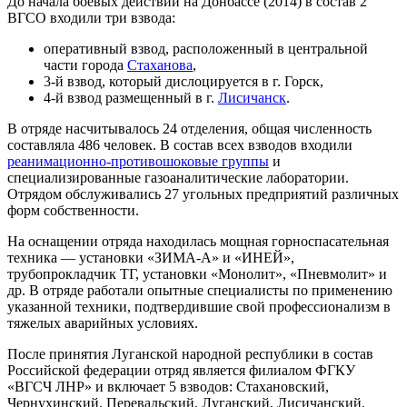
До начала боевых действий на Донбассе (2014) в состав 2
ВГСО входили три взвода:
оперативный взвод, расположенный в центральной
части города
Стаханова
,
3-й взвод, который дислоцируется в г. Горск,
4-й взвод размещенный в г.
Лисичанск
.
В отряде насчитывалось 24 отделения, общая численность
составляла 486 человек. В состав всех взводов входили
реанимационно-противошоковые группы
и
специализированные газоаналитические лаборатории.
Отрядом обслуживались 27 угольных предприятий различных
форм собственности.
На оснащении отряда находилась мощная горноспасательная
техника — установки «ЗИМА-А» и «ИНЕЙ»,
трубопрокладчик ТГ, установки «Монолит», «Пневмолит» и
др. В отряде работали опытные специалисты по применению
указанной техники, подтвердившие свой профессионализм в
тяжелых аварийных условиях.
После принятия Луганской народной республики в состав
Российской федерации отряд является филиалом ФГКУ
«ВГСЧ ЛНР» и включает 5 взводов: Стахановский,
Чернухинский, Перевальский, Луганский, Лисичанский.