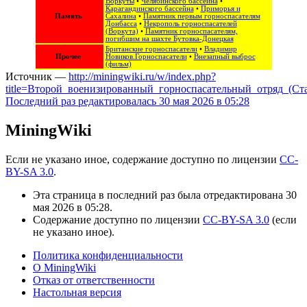
Воркуты
•
Челябинского бассейна
•
Карагандинского бассейна
•
Приморья и
Память
Сахалина
•
Памятник первым горноспасателям
Донбасса
•
Некрополь горноспасателей
(Воркута)
•
Памятник горноспасателям,
погибшим на шахте Бутовка-Донецкая
Британские горноспасатели
•
Владимир
Прочее
Новиков.Горноспасатели
•
Внезапный выброс
(фильм)
Источник —
http://miningwiki.ru/w/index.php?
title=Второй_военизированный_горноспасательный_отряд_(Ст
Последний раз редактировалась 30 мая 2026 в 05:28
MiningWiki
Если не указано иное, содержание доступно по лицензии
CC-
BY-SA 3.0
.
Эта страница в последний раз была отредактирована 30
мая 2026 в 05:28.
Содержание доступно по лицензии
CC-BY-SA 3.0
(если
не указано иное).
Политика конфиденциальности
О MiningWiki
Отказ от ответственности
Настольная версия