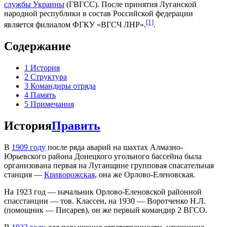
службы Украины
(ГВГСС). После принятия Луганской
народной республики в состав Российской федерации
[1]
является филиалом ФГКУ «ВГСЧ ЛНР».
.
Содержание
1
История
2
Структура
3
Командиры отряда
4
Память
5
Примечания
История
Править
В
1909 году
после ряда аварий на шахтах Алмазно-
Юрьевского района Донецкого угольного бассейна была
организована первая на Луганщине групповая спасательная
станция —
Криворожская
, она же Орлово-Еленовская.
На 1923 год — начальник Орлово-Еленовской районной
спасстанции — тов. Классен, на 1930 — Воротченко Н.Л.
(помощник — Писарев), он же первый командир 2 ВГСО.