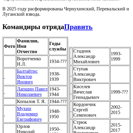
В 2025 году расформированы Чернухинский, Перевальский и
Луганский взвода.
Командиры отряда
Править
Фамилия,
Годы
Фото
Имя
службы
Стадник
Отчество
1993-
Александр
Воротченко
1999
1934-???
Михайлович
Н.Л.
Ступак
Балтайтис
1938-
Александр
Виктор
1939
Виктрович
Янович
Киселев
Лапшин Павел
1943-
Вячеслав
1999-???
Николаевич
1944
Геннадьевич
Копылов Т. Я.
1944-???
Кордончик
2002-
Мухин
Сергей
1948-
2015
Владимир
Семенович
1950
Евграфович
Стрюк
2015-
Орлов
Александр
1950-
2017
Николай
Викторович