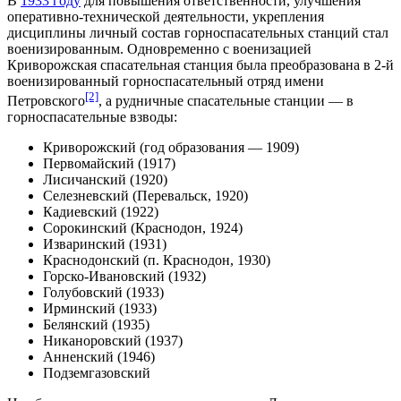
В
1933 году
для повышения ответственности, улучшения
оперативно-технической деятельности, укрепления
дисциплины личный состав горноспасательных станций стал
военизированным. Одновременно с военизацией
Криворожская спасательная станция была преобразована в 2-й
военизированный горноспасательный отряд имени
[2]
Петровского
, а рудничные спасательные станции — в
горноспасательные взводы:
Криворожский (год образования — 1909)
Первомайский (1917)
Лисичанский (1920)
Селезневский (Перевальск, 1920)
Кадиевский (1922)
Сорокинский (Краснодон, 1924)
Изваринский (1931)
Краснодонский (п. Краснодон, 1930)
Горско-Ивановский (1932)
Голубовский (1933)
Ирминский (1933)
Белянский (1935)
Никаноровский (1937)
Анненский (1946)
Подземгазовский