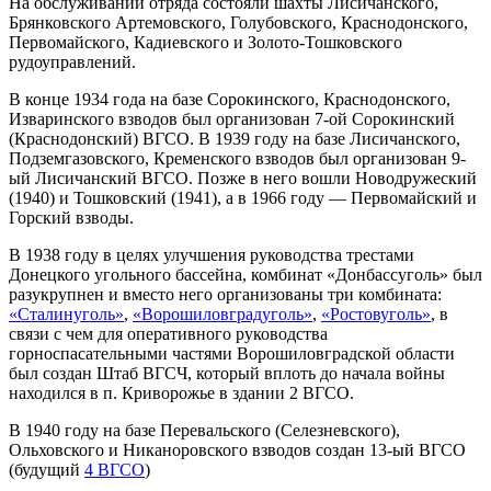
На обслуживании отряда состояли шахты Лисичанского,
Брянковского Артемовского, Голубовского, Краснодонского,
Первомайского, Кадиевского и Золото-Тошковского
рудоуправлений.
В конце 1934 года на базе Сорокинского, Краснодонского,
Изваринского взводов был организован 7-ой Сорокинский
(Краснодонский) ВГСО. В 1939 году на базе Лисичанского,
Подземгазовского, Кременского взводов был организован 9-
ый Лисичанский ВГСО. Позже в него вошли Новодружеский
(1940) и Тошковский (1941), а в 1966 году — Первомайский и
Горский взводы.
В 1938 году в целях улучшения руководства трестами
Донецкого угольного бассейна, комбинат «Донбассуголь» был
разукрупнен и вместо него организованы три комбината:
«Сталинуголь»
,
«Ворошиловградуголь»
,
«Ростовуголь»
, в
связи с чем для оперативного руководства
горноспасательными частями Ворошиловградской области
был создан Штаб ВГСЧ, который вплоть до начала войны
находился в п. Криворожье в здании 2 ВГСО.
В 1940 году на базе Перевальского (Селезневского),
Ольховского и Никаноровского взводов создан 13-ый ВГСО
(будущий
4 ВГСО
)