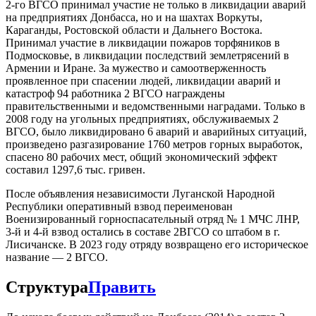
2-го ВГСО принимал участие не только в ликвидации аварий
на предприятиях Донбасса, но и на шахтах Воркуты,
Караганды, Ростовской области и Дальнего Востока.
Принимал участие в ликвидации пожаров торфяников в
Подмосковье, в ликвидации последствий землетрясений в
Армении и Иране. За мужество и самоотверженность
проявленное при спасении людей, ликвидации аварий и
катастроф 94 работника 2 ВГСО награждены
правительственными и ведомственными наградами. Только в
2008 году на угольных предприятиях, обслуживаемых 2
ВГСО, было ликвидировано 6 аварий и аварийных ситуаций,
произведено разгазирование 1760 метров горных выработок,
спасено 80 рабочих мест, общий экономический эффект
составил 1297,6 тыс. гривен.
После объявления независимости Луганской Народной
Республики оперативный взвод переименован
Военизированный горноспасательный отряд № 1 МЧС ЛНР,
3-й и 4-й взвод остались в составе 2ВГСО со штабом в г.
Лисичанске. В 2023 году отряду возвращено его историческое
название — 2 ВГСО.
Структура
Править