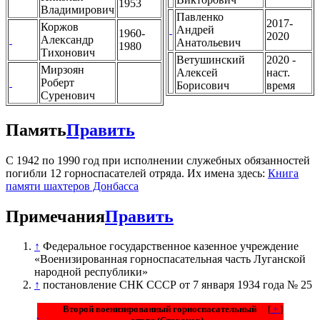
1953
Владимирович
Павленко
2017-
Коржов
Андрей
1960-
2020
Александр
Анатольевич
1980
Тихонович
Ветушинский
2020 -
Мирзоян
Алексей
наст.
Роберт
Борисович
время
Суренович
Память
Править
С 1942 по 1990 год при исполнении служебных обязанностей
погибли 12 горноспасателей отряда. Их имена здесь:
Книга
памяти шахтеров Донбасса
Примечания
Править
↑
Федеральное государственное казенное учреждение
«Военизированная горноспасательная часть Луганской
народной республики»
↑
постановление СНК СССР от 7 января 1934 года № 25
Второй военизированный горноспасательный
[
+
]