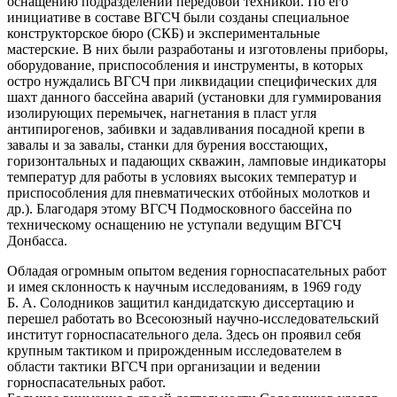
оснащению подразделений передовой техникой. По его
инициативе в составе ВГСЧ были созданы специальное
конструкторское бюро (СКБ) и экспериментальные
мастерские. В них были разработаны и изготовлены приборы,
оборудование, приспособления и инструменты, в которых
остро нуждались ВГСЧ при ликвидации специфических для
шахт данного бассейна аварий (установки для гуммирования
изолирующих перемычек, нагнетания в пласт угля
антипирогенов, забивки и задавливания посадной крепи в
завалы и за завалы, станки для бурения восстающих,
горизонтальных и падающих скважин, ламповые индикаторы
температур для работы в условиях высоких температур и
приспособления для пневматических отбойных молотков и
др.). Благодаря этому ВГСЧ Подмосковного бассейна по
техническому оснащению не уступали ведущим ВГСЧ
Донбасса.
Обладая огромным опытом ведения горноспасательных работ
и имея склонность к научным исследованиям, в 1969 году
Б. А. Солодников защитил кандидатскую диссертацию и
перешел работать во Всесоюзный научно-исследовательский
институт горноспасательного дела. Здесь он проявил себя
крупным тактиком и прирожденным исследователем в
области тактики ВГСЧ при организации и ведении
горноспасательных работ.