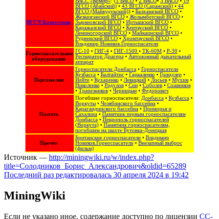
ВАСС «Комир»
: (
1 ВАСО
•
2 ВАСО
•
3 ВАСО
•
19
ВГСО (Абайский)
•
43 ВГСО (Саранский)
•
44
ВГСО (Майкудукский)
) •
Балхашский ВГСО
•
Жезказганский ВГСО
•
Жолымбетский ВГСО
•
ВГСЧ Казахстана
Зыряновский ВГСО
•
Иртышский ВГСО
•
Каражалский ВГСО
•
Кентауский ВГСО
•
Лениногорский ВГСО
•
Майкаинский ВГСО
•
Рудненский ВГСО
•
Хромтауский ВГСО
•
Владимир Новиков.Горноспасатели
ГС-10
•
ГИГ-4
•
ГИГ-1500
•
ТК-60М
•
Р-30
•
Горноспасательное
Респиратор Драгера
•
Автономный дыхательный
оборудование
аппарат
Горноспасатели Донбасса
•
Горноспасатели
Кузбасса
•
Балтайтис
•
Гаркаленко
•
Гриндлер
•
Персоналии
Иейте
•
Кухаренко
•
Левицкий
•
Лосьев
•
Мухин
•
Николенко
•
Радулов
•
Син
•
Соболев
•
Сошников
•
Трапезников
•
Черницын
•
Федорович
Погибшие горноспасатели:
Донбасса
•
Кузбасса
•
Воркуты
•
Челябинского бассейна
•
Карагандинского бассейна
•
Приморья и
Память
Сахалина
•
Памятник первым горноспасателям
Донбасса
•
Некрополь горноспасателей
(Воркута)
•
Памятник горноспасателям,
погибшим на шахте Бутовка-Донецкая
Британские горноспасатели
•
Владимир
Прочее
Новиков.Горноспасатели
•
Внезапный выброс
(фильм)
Источник —
http://miningwiki.ru/w/index.php?
title=Солодников_Борис_Александрович&oldid=65289
Последний раз редактировалась 30 апреля 2024 в 19:42
MiningWiki
Если не указано иное, содержание доступно по лицензии
CC-