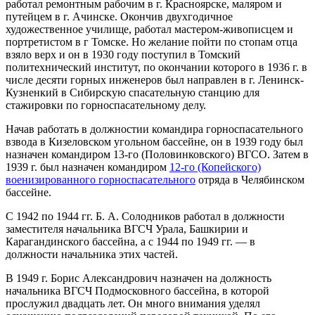
работал ремонтным рабочим в г. Красноярске, маляром и
путейцем в г. Ачинске. Окончив двухгодичное
художественное училище, работал мастером-живописцем и
портретистом в г Томске. Но желание пойти по стопам отца
взяло верх и он в 1930 году поступил в Томский
политехнический институт, по окончании которого в 1936 г. в
числе десяти горных инженеров был направлен в г. Ленинск-
Кузненкий в Сибирскую спасательную станцию для
стажировки по горноспасательному делу.
Начав работать в должностии командира горноспасательного
взвода в Кизеловском угольном бассейне, он в 1939 году был
назначен командиром 13-го (Половинковского) ВГСО. Затем в
1939 г. был назначен командиром
12-го (Копейского)
военизированного горноспасательного
отряда в Челябинском
бассейне.
С 1942 по 1944 гг. Б. А. Солодников работал в должности
заместителя начальника ВГСЧ Урала, Башкирии и
Карагандинского бассейна, а с 1944 по 1949 гг. — в
должности начальника этих частей.
В 1949 г. Борис Александрович назначен на должность
начальника ВГСЧ Подмосковного бассейна, в которой
прослужил двадцать лет. Он много внимания уделял