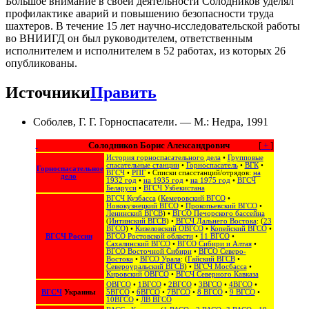
Большое внимание в своей деятельности Солодников уделял
профилактике аварий и повышению безопасности труда
шахтеров. В течение 15 лет научно-исследовательской работы
во ВНИИГД он был руководителем, ответственным
исполнителем и исполнителем в 52 работах, из которых 26
опубликованы.
Источники
Править
Соболев, Г. Г. Горноспасатели. — М.: Недра, 1991
Солодников Борис Александрович
[
+
]
История горноспасательного дела
•
Групповые
спасательные станции
•
Горноспасатель
•
ВГК
•
Горноспасательное
ВГСЧ
•
РПГ
• Списки спасстанций/отрядов:
на
дело
1932 год
•
на 1935 год
•
на 1975 год
•
ВГСЧ
Беларуси
•
ВГСЧ Узбекистана
ВГСЧ Кузбасса
(
Кемеровский ВГСО
•
Новокузнецкий ВГСО
•
Прокопьевский ВГСО
•
Ленинский ВГСВ
) •
ВГСО Печорского бассейна
(
Интинский ВГСВ
) •
ВГСЧ Дальнего Востока
: (
23
ВГСО
) •
Кизеловский ОВГСО
•
Копейский ВГСО
•
ВГСЧ России
ВГСО Ростовской области
•
11 ВГСО
•
Сахалинский ВГСО
‎ •
ВГСО Сибири и Алтая
‎ •
ВГСО Восточной Сибири
•
ВГСО Северо-
Востока
‎‎ •
ВГСО Урала
: (
Гайский ВГСВ
•
Североуральский ВГСВ
) •
ВГСЧ Мосбасса
•
Кировский ОВГСО
•
ВГСЧ Северного Кавказа
ОВГСО
•
1ВГСО
•
2ВГСО
•
3ВГСО
•
4ВГСО
•
ВГСЧ
Украины
5ВГСО
•
6ВГСО
•
7ВГСО
•
8 ВГСО
•
9 ВГСО
•
10ВГСО
•
ЛВ ВГСО