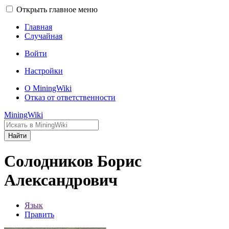
Открыть главное меню
Главная
Случайная
Войти
Настройки
О MiningWiki
Отказ от ответственности
MiningWiki
Найти
Солодников Борис
Александрович
Язык
Править