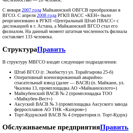
С января
2007 года
Майкаинский ОВГСВ преобразован в
ВГСО. С апреля
2008 года
РГКП ВАСС «КЕН» было
реорганизовано в РГКП «Центральный Штаб ПВАСС» с
дислокацией в г. Астана, а Майкаинский ВГСО стал его
филиалом. На данный момент штатная численность филиала
составляет 133 человека.
Структура
Править
В структуру МВГСО входят следующие подразделения:
Штаб ВГСО (г. Экибастуз ул. Торайгырова 25-б)
Оперативный военизированный аварийно-
спасательный взвод (далее — ВАСВ) (п. Майкаин, ул.
Чкалова 13, промплощадка АО «Майкаинзолото»)
Майкубенский ВАСВ № 2 (промплощадка ТОО
«Майкубен-Вест»)
Аксуский ВАСВ № 3 (промплощадка Аксуского завода
ферросплавов АО ТНК «Казхром»)
Торт-Кудукский ВАСВ № 4 (территория п. Торт-Кудук)
Обслуживаемые предприятия
Править