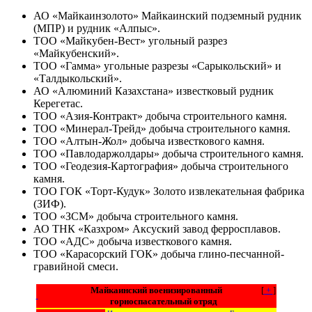
АО «Майкаинзолото» Майкаинский подземный рудник
(МПР) и рудник «Алпыс».
ТОО «Майкубен-Вест» угольный разрез
«Майкубенский».
ТОО «Гамма» угольные разрезы «Сарыкольский» и
«Талдыкольский».
АО «Алюминий Казахстана» известковый рудник
Керегетас.
ТОО «Азия-Контракт» добыча строительного камня.
ТОО «Минерал-Трейд» добыча строительного камня.
ТОО «Алтын-Жол» добыча известкового камня.
ТОО «Павлодаржолдары» добыча строительного камня.
ТОО «Геодезия-Картография» добыча строительного
камня.
ТОО ГОК «Торт-Кудук» Золото извлекательная фабрика
(ЗИФ).
ТОО «ЗСМ» добыча строительного камня.
АО ТНК «Казхром» Аксуский завод ферросплавов.
ТОО «АДС» добыча известкового камня.
ТОО «Карасорский ГОК» добыча глино-песчанной-
гравийной смеси.
Майкаинский военизированный
[
+
]
горноспасательный отряд