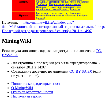
Память
Сахалина
•
Памятник первым горноспасателям
Донбасса
•
Некрополь горноспасателей
(Воркута)
•
Памятник горноспасателям,
погибшим на шахте Бутовка-Донецкая
Британские горноспасатели
•
Владимир
Прочее
Новиков.Горноспасатели
•
Внезапный выброс
(фильм)
Источник —
http://miningwiki.ru/w/index.php?
title=Майкаинский_военизированный_горноспасательный_отр
Последний раз редактировалась 3 сентября 2011 в 14:07
MiningWiki
Если не указано иное, содержание доступно по лицензии
CC-
BY-SA 3.0
.
Эта страница в последний раз была отредактирована 3
сентября 2011 в 14:07.
Содержание доступно по лицензии
CC-BY-SA 3.0
(если
не указано иное).
Политика конфиденциальности
О MiningWiki
Отказ от ответственности
Настольная версия