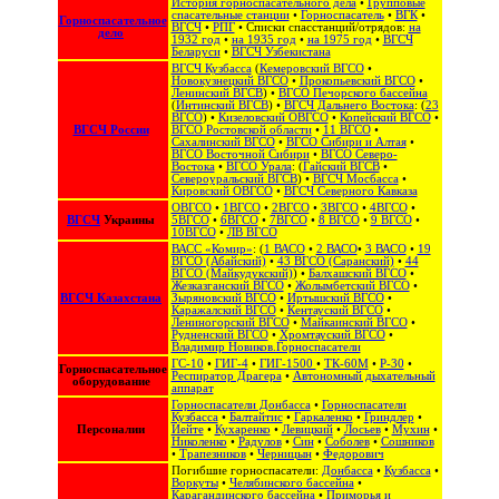
История горноспасательного дела
•
Групповые
спасательные станции
•
Горноспасатель
•
ВГК
•
Горноспасательное
ВГСЧ
•
РПГ
• Списки спасстанций/отрядов:
на
дело
1932 год
•
на 1935 год
•
на 1975 год
•
ВГСЧ
Беларуси
•
ВГСЧ Узбекистана
ВГСЧ Кузбасса
(
Кемеровский ВГСО
•
Новокузнецкий ВГСО
•
Прокопьевский ВГСО
•
Ленинский ВГСВ
) •
ВГСО Печорского бассейна
(
Интинский ВГСВ
) •
ВГСЧ Дальнего Востока
: (
23
ВГСО
) •
Кизеловский ОВГСО
•
Копейский ВГСО
•
ВГСЧ России
ВГСО Ростовской области
•
11 ВГСО
•
Сахалинский ВГСО
‎ •
ВГСО Сибири и Алтая
‎ •
ВГСО Восточной Сибири
•
ВГСО Северо-
Востока
‎‎ •
ВГСО Урала
: (
Гайский ВГСВ
•
Североуральский ВГСВ
) •
ВГСЧ Мосбасса
•
Кировский ОВГСО
•
ВГСЧ Северного Кавказа
ОВГСО
•
1ВГСО
•
2ВГСО
•
3ВГСО
•
4ВГСО
•
ВГСЧ
Украины
5ВГСО
•
6ВГСО
•
7ВГСО
•
8 ВГСО
•
9 ВГСО
•
10ВГСО
•
ЛВ ВГСО
ВАСС «Комир»
: (
1 ВАСО
•
2 ВАСО
•
3 ВАСО
•
19
ВГСО (Абайский)
•
43 ВГСО (Саранский)
•
44
ВГСО (Майкудукский)
) •
Балхашский ВГСО
•
Жезказганский ВГСО
•
Жолымбетский ВГСО
•
ВГСЧ Казахстана
Зыряновский ВГСО
•
Иртышский ВГСО
•
Каражалский ВГСО
•
Кентауский ВГСО
•
Лениногорский ВГСО
•
Майкаинский ВГСО
•
Рудненский ВГСО
•
Хромтауский ВГСО
•
Владимир Новиков.Горноспасатели
ГС-10
•
ГИГ-4
•
ГИГ-1500
•
ТК-60М
•
Р-30
•
Горноспасательное
Респиратор Драгера
•
Автономный дыхательный
оборудование
аппарат
Горноспасатели Донбасса
•
Горноспасатели
Кузбасса
•
Балтайтис
•
Гаркаленко
•
Гриндлер
•
Персоналии
Иейте
•
Кухаренко
•
Левицкий
•
Лосьев
•
Мухин
•
Николенко
•
Радулов
•
Син
•
Соболев
•
Сошников
•
Трапезников
•
Черницын
•
Федорович
Погибшие горноспасатели:
Донбасса
•
Кузбасса
•
Воркуты
•
Челябинского бассейна
•
Карагандинского бассейна
•
Приморья и