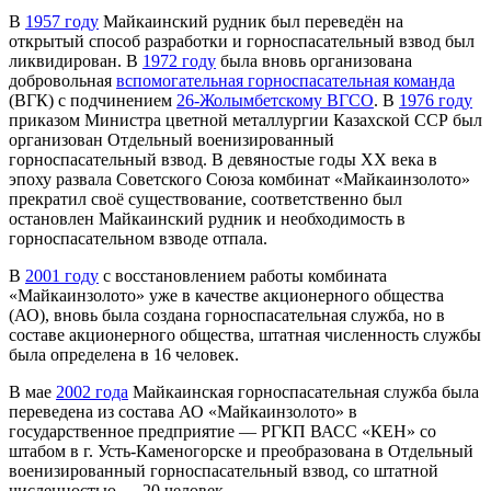
В
1957 году
Майкаинский рудник был переведён на
открытый способ разработки и горноспасательный взвод был
ликвидирован. В
1972 году
была вновь организована
добровольная
вспомогательная горноспасательная команда
(ВГК) с подчинением
26-Жолымбетскому ВГСО
. В
1976 году
приказом Министра цветной металлургии Казахской ССР был
организован Отдельный военизированный
горноспасательный взвод. В девяностые годы XX века в
эпоху развала Советского Союза комбинат «Майкаинзолото»
прекратил своё существование, соответственно был
остановлен Майкаинский рудник и необходимость в
горноспасательном взводе отпала.
В
2001 году
с восстановлением работы комбината
«Майкаинзолото» уже в качестве акционерного общества
(АО), вновь была создана горноспасательная служба, но в
составе акционерного общества, штатная численность службы
была определена в 16 человек.
В мае
2002 года
Майкаинская горноспасательная служба была
переведена из состава АО «Майкаинзолото» в
государственное предприятие — РГКП ВАСС «КЕН» со
штабом в г. Усть-Каменогорске и преобразована в Отдельный
военизированный горноспасательный взвод, со штатной
численностью — 20 человек.