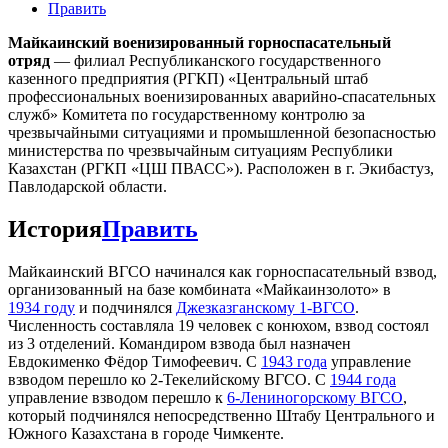
Править
Майкаинский военизированный горноспасательный
отряд
— филиал Республиканского государственного
казенного предприятия (РГКП) «Центральный штаб
профессиональных военизированных аварийно-спасательных
служб» Комитета по государственному контролю за
чрезвычайными ситуациями и промышленной безопасностью
министерства по чрезвычайным ситуациям Республики
Казахстан (РГКП «ЦШ ПВАСС»). Расположен в г. Экибастуз,
Павлодарской области.
История
Править
Майкаинский ВГСО начинался как горноспасательный взвод,
организованный на базе комбината «Майкаинзолото» в
1934 году
и подчинялся
Джезказганскому 1-ВГСО
.
Численность составляла 19 человек с конюхом, взвод состоял
из 3 отделений. Командиром взвода был назначен
Евдокименко Фёдор Тимофеевич. С
1943 года
управление
взводом перешло ко 2-Текелийскому ВГСО. С
1944 года
управление взводом перешло к
6-Лениногорскому ВГСО
,
который подчинялся непосредственно Штабу Центрального и
Южного Казахстана в городе Чимкенте.