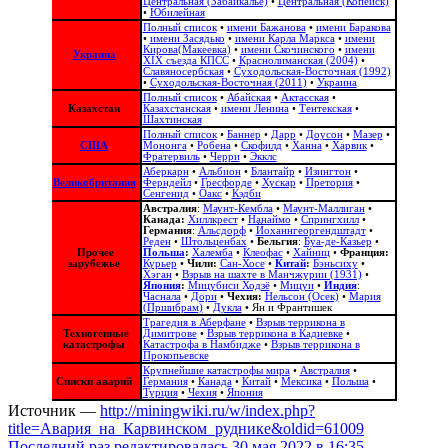
Центральная (Забайкалье)
•
Центральная (Копейск)
•
Юбилейная
Полный список
•
имени Бажанова
•
имени Баракова
•
имени Засядько
•
имени Карла Маркса
•
имени
Кирова(Макеевка)
•
имени Скочинского
•
имени
Украина
ХІХ съезда КПСС
•
Краснолиманская (2004)
•
Славяносербская
•
Суходольская-Восточная (1992)
•
Суходольская-Восточная (2011)
•
Украина
Полный список
•
Абайская
•
Актасская
•
Казахстан
Казахстанская
•
имени Ленина
•
Тентекская
•
Шахтинская
Полный список
•
Баннер
•
Дарр
•
Доусон
•
Мазер
•
США
Мононга
•
Робена
•
Скофилд
•
Ханна
•
Харвик
•
Фратервиль
•
Черри
•
Экклс
Аберкарн
•
Альбион‎
•
Блантайр
•
Изингтон
•
Великобритания
Ферндейл
•
Гресфорде
•
Хускар
•
Претория
•
Сенгенид
•
Оакс
•
Кэдби
Австралия
:
Маунт-Кембла
•
Маунт-Маллиган
•
Канада:
Хиллкрест
•
Нанаймо
•
Спрингхилл
•
Германия
:
Альсдорф
•
Йоханнгеоргендштадт
•
Реден
•
Штольценбах
•
Бельгия
:
Буа-де-Казьер
•
Прочее
Польша
:
Халемба
•
Клеофас
•
Хайниц
•
Франция:
зарубежье
Курьер
•
Чили:
Сан-Хосе
•
Китай
:
Бэньсиху
•
Хэган
•
Взрыв на шахте в Манчжурии (1931)
•
Япония
:
Мицубиси Ходзё
•
Мицуи
•
Индия
:
Часнала
•
Дори
•
Чехия:
Нельсон (Осек)
•
Мария
(Пршибрам)
•
Дукла
•
Ян и Франтишек
Трагедия в Аберфане
•
Взрыв террикона в
Техногенные
Димитрове
•
Взрыв террикона в Кадиевке
•
катастрофы
Катастрофа в Намбидже
•
Взрыв террикона в
Прокопьевске
Крупнейшие катастрофы мира
•
Австралия
•
Списки аварий
Германия
•
Канада
•
Китай
•
Мексика
•
Польша
•
Турция
•
Чехия
•
Япония
Источник —
http://miningwiki.ru/w/index.php?
title=Авария_на_Карвинском_руднике&oldid=61009
Последний раз редактировалась 30 мая 2022 в 16:35