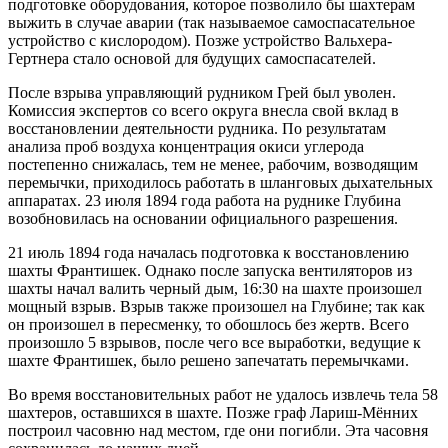
подготовке оборудования, которое позволило бы шахтерам
выжить в случае аварии (так называемое самоспасательное
устройство с кислородом). Позже устройство Вальхера-
Гертнера стало основой для будущих самоспасателей.
После взрыва управляющий рудником Грей был уволен.
Комиссия экспертов со всего округа внесла свой вклад в
восстановлении деятельности рудника. По результатам
анализа проб воздуха концентрация окиси углерода
постепенно снижалась, тем не менее, рабочим, возводящим
перемычки, приходилось работать в шланговых дыхательных
аппаратах. 23 июля 1894 года работа на руднике Глубина
возобновилась на основании официального разрешения.
21 июль 1894 года началась подготовка к восстановлению
шахты Франтишек. Однако после запуска вентиляторов из
шахты начал валить черный дым, 16:30 на шахте произошел
мощный взрыв. Взрыв также произошел на Глубине; так как
он произошел в пересменку, то обошлось без жертв. Всего
произошло 5 взрывов, после чего все выработки, ведущие к
шахте Франтишек, было решено запечатать перемычками.
Во время восстановительных работ не удалось извлечь тела 58
шахтеров, оставшихся в шахте. Позже граф Лариш-Мённих
построил часовню над местом, где они погибли. Эта часовня