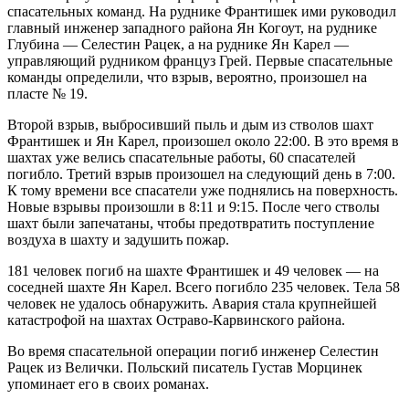
спасательных команд. На руднике Франтишек ими руководил
главный инженер западного района Ян Когоут, на руднике
Глубина — Селестин Рацек, а на руднике Ян Карел —
управляющий рудником француз Грей. Первые спасательные
команды определили, что взрыв, вероятно, произошел на
пласте № 19.
Второй взрыв, выбросивший пыль и дым из стволов шахт
Франтишек и Ян Карел, произошел около 22:00. В это время в
шахтах уже велись спасательные работы, 60 спасателей
погибло. Третий взрыв произошел на следующий день в 7:00.
К тому времени все спасатели уже поднялись на поверхность.
Новые взрывы произошли в 8:11 и 9:15. После чего стволы
шахт были запечатаны, чтобы предотвратить поступление
воздуха в шахту и задушить пожар.
181 человек погиб на шахте Франтишек и 49 человек — на
соседней шахте Ян Карел. Всего погибло 235 человек. Тела 58
человек не удалось обнаружить. Авария стала крупнейшей
катастрофой на шахтах Остраво-Карвинского района.
Во время спасательной операции погиб инженер Селестин
Рацек из Велички. Польский писатель Густав Морцинек
упоминает его в своих романах.