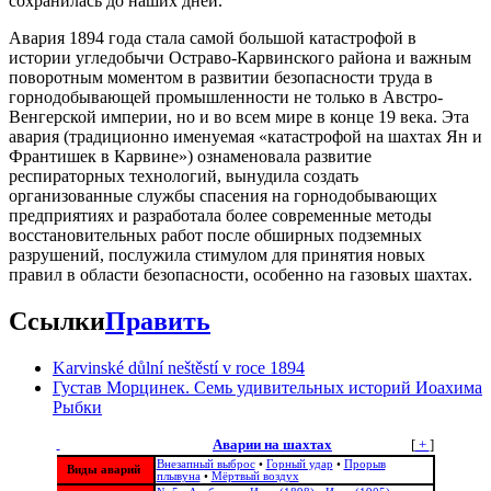
сохранилась до наших дней.
Авария 1894 года стала самой большой катастрофой в
истории угледобычи Остраво-Карвинского района и важным
поворотным моментом в развитии безопасности труда в
горнодобывающей промышленности не только в Австро-
Венгерской империи, но и во всем мире в конце 19 века. Эта
авария (традиционно именуемая «катастрофой на шахтах Ян и
Франтишек в Карвине») ознаменовала развитие
респираторных технологий, вынудила создать
организованные службы спасения на горнодобывающих
предприятиях и разработала более современные методы
восстановительных работ после обширных подземных
разрушений, послужила стимулом для принятия новых
правил в области безопасности, особенно на газовых шахтах.
Ссылки
Править
Karvinské důlní neštěstí v roce 1894
Густав Морцинек. Семь удивительных историй Иоахима
Рыбки
Аварии на шахтах
[
+
]
Внезапный выброс
•
Горный удар
•
Прорыв
Виды аварий
плывуна
•
Мёртвый воздух