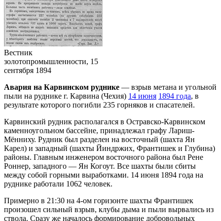
Вестник
золотопромышленности, 15
сентября 1894
Авария на Карвинском руднике
— взрыв метана и угольной
пыли на руднике г. Карвина (Чехия)
14 июня
1894 года
, в
результате которого погибли 235 горняков и спасателей.
Карвинский рудник располагался в Остравско-Карвинском
каменноугольном бассейне, принадлежал графу Лариш-
Мённиху. Рудник был разделен на восточный (шахта Ян
Карел) и западный (шахты Йиндржих, Франтишек и Глубина)
районы. Главным инженером восточного района был Рене
Роннер, западного — Ян Когоут. Все шахты были сбиты
между собой горными выработками. 14 июня 1894 года на
руднике работали 1062 человек.
Примерно в 21:30 на 4-ом горизонте шахты Франтишек
произошел сильный взрыв, клубы дыма и пыли вырвались из
ствола. Сразу же началось формирование добровольных