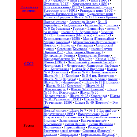
№ 5 «Альберт»
•
Иван (1898)
•
Иван (1905)
•
Итальянка (1912)
•
Корсуньская копь (1899)
•
Российская
Корсуньская копь (1917)
•
Нарневский рудник
•
империя
Рыковские копи (1891)
•
Рыковские копи (1908)
•
Орлово-Еленовский рудник
•
Судженские копи
•
Успенский рудник
•
Шахта № 17 Нижняя Крынка
Полный список
•
Александр-Запад
•
№ 1-5
Баренцбург
•
Байдаевская
•
Буланаш 2-5
•
Бутовка
•
№ 6 Глубоковская
•
Горская
•
Елпидифор
•
имени 7-
го ноября
•
имени К. Е. Ворошилова
•
Зиминка
(1972)
•
Капитальная (Марковка)
•
Ключи 1-3
•
Краснолиманская (1958)
•
Мария (Первомайск)
•
Мария (Горловка)
•
Мушкетовская-Вертикальная
•
Новатор
•
Пионерка
•
Распадская
•
Салаирский
рудник
•
Северная (Кемерово)
•
имени Фрунзе
(Кривой Рог)
•
Центральная (Кемерово)
•
Центральная-Белянка
•
Центральная-Ирмино
•
Южнодонбасская №1
•
Юр-Шор
•
Юнком (1959)
•
Юнком (1965)
•
Челябинский угольный бассейн
•
СССР
Чертинская-1
•
Ягуновская
•
Ясиновская-Глубокая
•
№ 1 Капитальная
•
Шахта № 2 Врубовка
•
Шахта
№ 4 (Осинники)
•
Шахта № 4 «Нововолынская»
•
Шахта № 4-6 (Копейск)
•
№ 5-6 им. Димитрова
•
Шахта № 6 (Воркута)
•
Шахта № 7-7-бис (Артем)
•
Шахта № 8 (Черногорск)
•
Шахта №11 (Норильск)
•
Шахта № 12 (Киселёвск)
•
Шахта № 13
(Шахтантрацит)
•
Шахта №17 (Сталино)
•
Шахта
№ 18-бис (Караганда)
•
Шахта № 20
(Болоховуголь)‎
•
Шахта № 23 (Караганда)
•
Шахта
№ 31 (Рутченково, 1931)
•
Шахта № 31
(Рутченково, 1959)
•
Шахта № 40 (Воркута)
•
Эге-
Хая
Полный список
•
Шахта № 7
•
№ 1-5 Баренцбург
•
Воркутинская (1995)
•
Воркутинская (2013)
•
Есаульская
•
Естюнинская
•
Западная-Капитальная
•
Зиминка
•
Зыряновская
•
Карачаевское ш/у
•
Комсомолец
•
имени Ленина
•
имени Шевякова
•
Россия
Листвяжная
•
Первомайская
•
Распадская
•
Расвумчоррский рудник
•
Северная (Воркута)
•
Тайжина
•
Ульяновская
•
Центральная (Воркута)
•