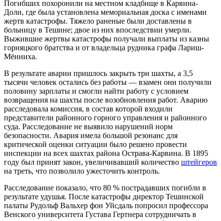
Погибших похоронили на местном кладбище в Карвина-
Доли, где была установлена мемориальная доска с именами
жертв катастрофы. Тяжело раненые были доставлены в
больницу в Тешине; двое из них впоследствии умерли.
Выжившие жертвы катастрофы получали выплаты из казны
горняцкого братства и от владельца рудника графа Лариш-
Мённиха.
В результате аварии пришлось закрыть три шахты, а 3,5
тысячи человек остались без работы — взамен они получили
половину зарплаты и смогли найти работу с условием
возвращения на шахты после возобновления работ. Аварию
расследовала комиссия, в состав которой входили
представители районного горного управления и районного
суда. Расследование не выявило нарушений норм
безопасности. Авария имела большой резонанс для
критической оценки ситуации было решено провести
инспекции на всех шахтах района Острава-Карвина. В 1895
году был принят закон, увеличивавший количество
штейгеров
на треть, что позволило ужесточить контроль.
Расследование показало, что 80 % пострадавших погибли в
результате удушья. После катастрофы директор Тешинской
палаты Рудольф Вальхер фон Уйсдаль попросил профессора
Венского университета Густава Гертнера сотрудничать в