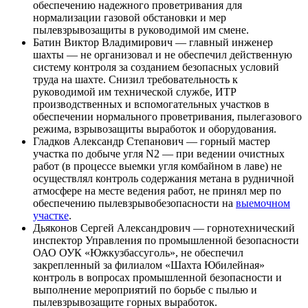
обеспечению надежного проветривания для
нормализации газовой обстановки и мер
пылевзрывозащиты в руководимой им смене.
Батин Виктор Владимирович — главный инженер
шахты — не организовал и не обеспечил действенную
систему контроля за созданием безопасных условий
труда на шахте. Снизил требовательность к
руководимой им технической службе, ИТР
производственных и вспомогательных участков в
обеспечении нормального проветривания, пылегазового
режима, взрывозащиты выработок и оборудования.
Гладков Александр Степанович — горный мастер
участка по добыче угля N2 — при ведении очистных
работ (в процессе выемки угля комбайном в лаве) не
осуществлял контроль содержания метана в рудничной
атмосфере на месте ведения работ, не принял мер по
обеспечению пылевзрывобезопасности на
выемочном
участке
.
Дьяконов Сергей Александрович — горнотехнический
инспектор Управления по промышленной безопасности
ОАО ОУК «Южкузбассуголь», не обеспечил
закрепленный за филиалом «Шахта Юбилейная»
контроль в вопросах промышленной безопасности и
выполнение мероприятий по борьбе с пылью и
пылевзрывозащите горных выработок.