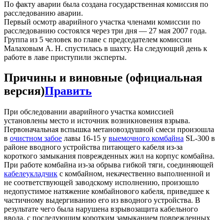
По факту аварии была создана государственная комиссия по
расследованию аварии.
Первый осмотр аварийного участка членами комиссии по
расследованию состоялся через три дня — 27 мая 2007 года.
Группа из 5 человек во главе с председателем комиссии
Малаховым А. Н. спустилась в шахту. На следующий день к
работе в лаве приступили эксперты.
Причины и виновные (официальная
версия)
Править
При обследовании аварийного участка комиссией
установлены место и источник возникновения взрыва.
Первоначальная вспышка метановоздушной смеси произошла
в
очистном забое
лавы 16-15 у
выемочного комбайна
SL-300 в
районе вводного устройства питающего кабеля из-за
короткого замыкания поврежденных жил на корпус комбайна.
При работе комбайна из-за обрыва гибкой тяги, соединяющей
кабелеукладчик
с комбайном, некачественно выполненной и
не соответствующей заводскому исполнению, произошло
недопустимое натяжение комбайнового кабеля, приведшее к
частичному выдергиванию его из вводного устройства. В
результате чего была нарушена взрывозащита кабельного
ввода, с последующим коротким замыканием поврежденных