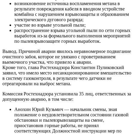
возникновение источника воспламенения метана в
результате повреждения кабеля в вводном устройстве
комбайна с нарушением взрывозащиты и образованием
электрического дугового разряда;
участие во взрыве угольной пыли;
распространение взрыва угольной пыли по сети горных
выработок из-за формального выполнения мероприятий
по пылевзрывозащите горных выработок.
Вывод. Причиной аварии явилось неравномерное подвигание
очистного забоя, которое не увязано с проветриванием
выемочного участка, что привело к аварии.
Кроме того, глава Ростехнадзора Константин Пуликовский
заявил, что имело место несанкционированное вмешательство
в систему газоконтроля, в результате чего датчики не
отреагировали на выброс метана.
Комиссия Ростехнадзора установила 35 лиц, ответственных за
допущенную аварию, в том числе:
Анохин Юрий Кузьмич — начальник смены, зная
положение о неудовлетворительном состоянии газовой
обстановки и пылевзрывозащиты на смене,
приостановив горные работы, не принял
соответствующих Должностной инструкции мер по