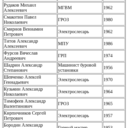
Рудаков Михаил
МГВМ
1962
Алексеевич
Смакотин Павел
ГРОЗ
1980
Николаевич
Смирнов Вениамин
Электрослесарь
1962
Петрович
Титов Александр
МПУ
1986
Алексеевич
Фурсов Вячеслав
ГРП
1974
Андреевич
Шадрин Александр
Машинист буровой
1956
Степанович
установки
Шевченко Алексей
Электрослесарь
1970
Геннадьевич
Кузьмин Александр
Электрослесарь
1964
Николаевич
Тимофеев Александр
ГРОЗ
1965
Валентинович
Кирпичников Сергей
Электрослесарь
1957
Петрович
Бородин Александр
Горный мастер
1953