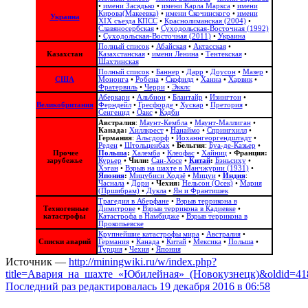
•
имени Засядько
•
имени Карла Маркса
•
имени
Кирова(Макеевка)
•
имени Скочинского
•
имени
Украина
ХІХ съезда КПСС
•
Краснолиманская (2004)
•
Славяносербская
•
Суходольская-Восточная (1992)
•
Суходольская-Восточная (2011)
•
Украина
Полный список
•
Абайская
•
Актасская
•
Казахстан
Казахстанская
•
имени Ленина
•
Тентекская
•
Шахтинская
Полный список
•
Баннер
•
Дарр
•
Доусон
•
Мазер
•
США
Мононга
•
Робена
•
Скофилд
•
Ханна
•
Харвик
•
Фратервиль
•
Черри
•
Экклс
Аберкарн
•
Альбион‎
•
Блантайр
•
Изингтон
•
Великобритания
Ферндейл
•
Гресфорде
•
Хускар
•
Претория
•
Сенгенид
•
Оакс
•
Кэдби
Австралия
:
Маунт-Кембла
•
Маунт-Маллиган
•
Канада:
Хиллкрест
•
Нанаймо
•
Спрингхилл
•
Германия
:
Альсдорф
•
Йоханнгеоргендштадт
•
Реден
•
Штольценбах
•
Бельгия
:
Буа-де-Казьер
•
Прочее
Польша
:
Халемба
•
Клеофас
•
Хайниц
•
Франция:
зарубежье
Курьер
•
Чили:
Сан-Хосе
•
Китай
:
Бэньсиху
•
Хэган
•
Взрыв на шахте в Манчжурии (1931)
•
Япония
:
Мицубиси Ходзё
•
Мицуи
•
Индия
:
Часнала
•
Дори
•
Чехия:
Нельсон (Осек)
•
Мария
(Пршибрам)
•
Дукла
•
Ян и Франтишек
Трагедия в Аберфане
•
Взрыв террикона в
Техногенные
Димитрове
•
Взрыв террикона в Кадиевке
•
катастрофы
Катастрофа в Намбидже
•
Взрыв террикона в
Прокопьевске
Крупнейшие катастрофы мира
•
Австралия
•
Списки аварий
Германия
•
Канада
•
Китай
•
Мексика
•
Польша
•
Турция
•
Чехия
•
Япония
Источник —
http://miningwiki.ru/w/index.php?
title=Авария_на_шахте_«Юбилейная»_(Новокузнецк)&oldid=41
Последний раз редактировалась 19 декабря 2016 в 06:58