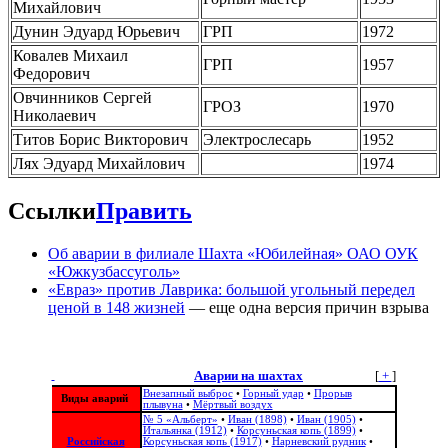
Михайлович
Дунин Эдуард Юрьевич
ГРП
1972
Ковалев Михаил
ГРП
1957
Федорович
Овчинников Сергей
ГРОЗ
1970
Николаевич
Титов Борис Викторович
Электрослесарь
1952
Лях Эдуард Михайлович
1974
Ссылки
Править
Об аварии в филиале Шахта «Юбилейная» ОАО ОУК
«Южкузбассуголь»
«Евраз» против Лаврика: большой угольный передел
ценой в 148 жизней
— еще одна версия причин взрыва
Аварии на шахтах
[
+
]
Внезапный выброс
•
Горный удар
•
Прорыв
Виды аварий
плывуна
•
Мёртвый воздух
№ 5 «Альберт»
•
Иван (1898)
•
Иван (1905)
•
Итальянка (1912)
•
Корсуньская копь (1899)
•
Российская
Корсуньская копь (1917)
•
Нарневский рудник
•