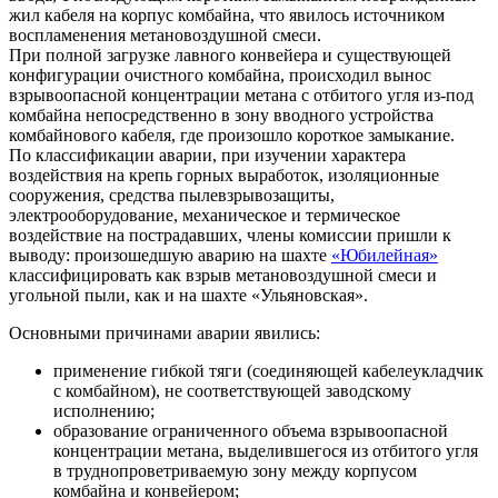
жил кабеля на корпус комбайна, что явилось источником
воспламенения метановоздушной смеси.
При полной загрузке лавного конвейера и существующей
конфигурации очистного комбайна, происходил вынос
взрывоопасной концентрации метана с отбитого угля из-под
комбайна непосредственно в зону вводного устройства
комбайнового кабеля, где произошло короткое замыкание.
По классификации аварии, при изучении характера
воздействия на крепь горных выработок, изоляционные
сооружения, средства пылевзрывозащиты,
электрооборудование, механическое и термическое
воздействие на пострадавших, члены комиссии пришли к
выводу: произошедшую аварию на шахте
«Юбилейная»
классифицировать как взрыв метановоздушной смеси и
угольной пыли, как и на шахте «Ульяновская».
Основными причинами аварии явились:
применение гибкой тяги (соединяющей кабеле­укладчик
с комбайном), не соответствующей заводскому
исполнению;
образование ограниченного объема взрывоопасной
концентрации метана, выделившегося из отбитого угля
в труднопроветриваемую зону между корпусом
комбайна и конвейером;