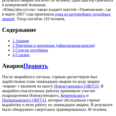
результате аварии погибло 38 человек, один шахтер скончался
в кемеровской больнице.
«Южкузбассуголь» также владеет шахтой «Ульяновская», где
в марте 2007 года произошла
одна из крупнейших подобных
аварий
. Тогда погибли 110 человек.
Содержание
1
Авария
2
Причины и виновные (официальная версия)
3
Список погибших
4
Ссылки
Авария
Править
После аварийного сигнала, горным диспетчером был
задействован план ликвидации аварии по роду аварии
«взрыв» с вызовом на шахту
Новокузнецкого ОВГСО
. В
аварийно-спасательных работах принимали участие
подразделения Новокузнецкого,
Кемеровского
и
Прокопьевского ОВГСО
, которые обследовали горные
выработки и вели работу по ликвидации аварии. В результате
было обнаружено смертельно травмированных 38 человек.