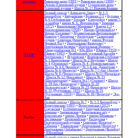
империя
Рыковские копи (1891)
•
Рыковские копи (1908)
•
Орлово-Еленовский рудник
•
Судженские копи
•
Успенский рудник
•
Шахта № 17 Нижняя Крынка
Полный список
•
Александр-Запад
•
№ 1-5
Баренцбург
•
Байдаевская
•
Буланаш 2-5
•
Бутовка
•
№ 6 Глубоковская
•
Горская
•
Елпидифор
•
имени 7-
го ноября
•
имени К. Е. Ворошилова
•
Зиминка
(1972)
•
Капитальная (Марковка)
•
Ключи 1-3
•
Краснолиманская (1958)
•
Мария (Первомайск)
•
Мария (Горловка)
•
Мушкетовская-Вертикальная
•
Новатор
•
Пионерка
•
Распадская
•
Салаирский
рудник
•
Северная (Кемерово)
•
имени Фрунзе
(Кривой Рог)
•
Центральная (Кемерово)
•
Центральная-Белянка
•
Центральная-Ирмино
•
Южнодонбасская №1
•
Юр-Шор
•
Юнком (1959)
•
Юнком (1965)
•
Челябинский угольный бассейн
•
СССР
Чертинская-1
•
Ягуновская
•
Ясиновская-Глубокая
•
№ 1 Капитальная
•
Шахта № 2 Врубовка
•
Шахта
№ 4 (Осинники)
•
Шахта № 4 «Нововолынская»
•
Шахта № 4-6 (Копейск)
•
№ 5-6 им. Димитрова
•
Шахта № 6 (Воркута)
•
Шахта № 7-7-бис (Артем)
•
Шахта № 8 (Черногорск)
•
Шахта №11 (Норильск)
•
Шахта № 12 (Киселёвск)
•
Шахта № 13
(Шахтантрацит)
•
Шахта №17 (Сталино)
•
Шахта
№ 18-бис (Караганда)
•
Шахта № 20
(Болоховуголь)‎
•
Шахта № 23 (Караганда)
•
Шахта
№ 31 (Рутченково, 1931)
•
Шахта № 31
(Рутченково, 1959)
•
Шахта № 40 (Воркута)
•
Эге-
Хая
Полный список
•
Шахта № 7
•
№ 1-5 Баренцбург
•
Воркутинская (1995)
•
Воркутинская (2013)
•
Есаульская
•
Естюнинская
•
Западная-Капитальная
•
Зиминка
•
Зыряновская
•
Карачаевское ш/у
•
Комсомолец
•
имени Ленина
•
имени Шевякова
•
Россия
Листвяжная
•
Первомайская
•
Распадская
•
Расвумчоррский рудник
•
Северная (Воркута)
•
Тайжина
•
Ульяновская
•
Центральная (Воркута)
•
Центральная (Забайкалье)
•
Центральная (Копейск)
•
Юбилейная
Полный список
•
имени Бажанова
•
имени Баракова