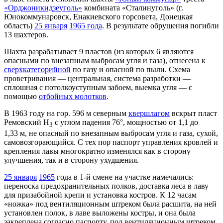
«Орджоникидзеуголь»
комбината «Сталинуголь» (г.
Юнокоммунаровск, Енакиевского горсовета, Донецкая
область)
25 января
1965 года
. В результате обрушения погибли
13 шахтеров.
Шахта разрабатывает 9 пластов (из которых 6 являются
опасными по внезапным выбросам угля и газа), отнесена к
сверхкатегорийной
по газу и опасной по пыли. Схема
проветривания — центральная, система разработки —
сплошная с потолкоуступным забоем, выемка угля — с
помощью
отбойных молотков
.
В 1963 году на гор. 596 м северным
квершлагом
вскрыт пласт
Ремовский Н
с углом падения 76°, мощностью от 1,1 до
3
1,33 м, не опасный по внезапным выбросам угля и газа, сухой,
самовозгорающийся. С тех пор паспорт управления кровлей и
крепления лавы многократно изменялся как в сторону
улучшения, так и в сторону ухудшения.
25 января
1965
года в 1-й смене на участке намечались:
переноска предохранительных полков, доставка леса в лаву
для призабойной крепи и установка костров. К 12 часам
«ножка» под вентиляционным штреком была расшита, на ней
установлен полок, в лаве выложены костры, и она была
закреплена согласно паспорту, под вентиляционным штреком