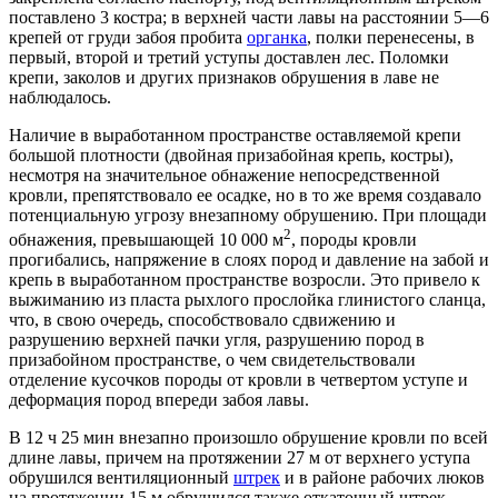
поставлено 3 костра; в верхней части лавы на расстоянии 5—6
крепей от груди забоя пробита
органка
, полки перенесены, в
первый, второй и третий уступы доставлен лес. Поломки
крепи, заколов и других признаков обрушения в лаве не
наблюдалось.
Наличие в выработанном пространстве оставляемой крепи
большой плотности (двойная призабойная крепь, костры),
несмотря на значительное обнажение непосредственной
кровли, препятствовало ее осадке, но в то же время создавало
потенциальную угрозу внезапному обрушению. При площади
2
обнажения, превышающей 10 000 м
, породы кровли
прогибались, напряжение в слоях пород и давление на забой и
крепь в выработанном пространстве возросли. Это привело к
выжиманию из пласта рыхлого прослойка глинистого сланца,
что, в свою очередь, способствовало сдвижению и
разрушению верхней пачки угля, разрушению пород в
призабойном пространстве, о чем свидетельствовали
отделение кусочков породы от кровли в четвертом уступе и
деформация пород впереди забоя лавы.
В 12 ч 25 мин внезапно произошло обрушение кровли по всей
длине лавы, причем на протяжении 27 м от верхнего уступа
обрушился вентиляционный
штрек
и в районе рабочих люков
на протяжении 15 м обрушился также откаточный штрек.