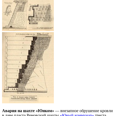
Авария на шахте «Юнком»
— внезапное обрушение кровли
в лаве пласта Ремовский шахты
«Юный коммунар»
треста