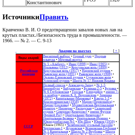
Константинович
Источники
Править
Кравченко В. И. О предотвращении завалов новых лав на
крутых пластах.//Безопасность труда в промышленности. —
1966. — № 2. — С. 9-13
Аварии на шахтах
[
+
]
Внезапный выброс
•
Горный удар
•
Прорыв
Виды аварий
плывуна
•
Мёртвый воздух
№ 5 «Альберт»
•
Иван (1898)
•
Иван (1905)
•
Итальянка (1912)
•
Корсуньская копь (1899)
•
Российская
Корсуньская копь (1917)
•
Нарневский рудник
•
империя
Рыковские копи (1891)
•
Рыковские копи (1908)
•
Орлово-Еленовский рудник
•
Судженские копи
•
Успенский рудник
•
Шахта № 17 Нижняя Крынка
Полный список
•
Александр-Запад
•
№ 1-5
Баренцбург
•
Байдаевская
•
Буланаш 2-5
•
Бутовка
•
№ 6 Глубоковская
•
Горская
•
Елпидифор
•
имени 7-
го ноября
•
имени К. Е. Ворошилова
•
Зиминка
(1972)
•
Капитальная (Марковка)
•
Ключи 1-3
•
Краснолиманская (1958)
•
Мария (Первомайск)
•
Мария (Горловка)
•
Мушкетовская-Вертикальная
•
Новатор
•
Пионерка
•
Распадская
•
Салаирский
рудник
•
Северная (Кемерово)
•
имени Фрунзе
(Кривой Рог)
•
Центральная (Кемерово)
•
Центральная-Белянка
•
Центральная-Ирмино
•
Южнодонбасская №1
•
Юр-Шор
•
Юнком (1959)
•
Юнком (1965)
•
Челябинский угольный бассейн
•
СССР
Чертинская-1
•
Ягуновская
•
Ясиновская-Глубокая
•
№ 1 Капитальная
•
Шахта № 2 Врубовка
•
Шахта
№ 4 (Осинники)
•
Шахта № 4 «Нововолынская»
•