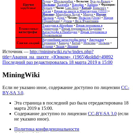
Реден
•
Штольценбах
•
Бельгия
:
Буа-де-Казьер
•
Прочее
Польша
:
Халемба
•
Клеофас
•
Хайниц
•
Франция:
зарубежье
Курьер
•
Чили:
Сан-Хосе
•
Китай
:
Бэньсиху
•
Хэган
•
Взрыв на шахте в Манчжурии (1931)
•
Япония
:
Мицубиси Ходзё
•
Мицуи
•
Индия
:
Часнала
•
Дори
•
Чехия:
Нельсон (Осек)
•
Мария
(Пршибрам)
•
Дукла
•
Ян и Франтишек
Трагедия в Аберфане
•
Взрыв террикона в
Техногенные
Димитрове
•
Взрыв террикона в Кадиевке
•
катастрофы
Катастрофа в Намбидже
•
Взрыв террикона в
Прокопьевске
Крупнейшие катастрофы мира
•
Австралия
•
Списки аварий
Германия
•
Канада
•
Китай
•
Мексика
•
Польша
•
Турция
•
Чехия
•
Япония
Источник —
http://miningwiki.ru/w/index.php?
title=Авария_на_шахте_«Юнком»_(1965)&oldid=49892
Последний раз редактировалась 18 марта 2019 в 15:00
MiningWiki
Если не указано иное, содержание доступно по лицензии
CC-
BY-SA 3.0
.
Эта страница в последний раз была отредактирована 18
марта 2019 в 15:00.
Содержание доступно по лицензии
CC-BY-SA 3.0
(если
не указано иное).
Политика конфиденциальности