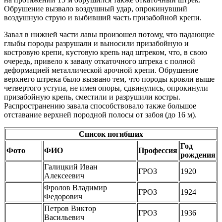
Обрушение вызвало воздушный удар, опрокинувший
воздушную струю и выбивший часть призабойной крепи.
Завал в нижней части лавы произошел потому, что падающие
глыбы породы разрушали и выносили призабойную и
костровую крепи, кустовую крепь над штреком, что, в свою
очередь, привело к завалу откаточного штрека с полной
деформацией металлической арочной крепи. Обрушение
верхнего штрека было вызвано тем, что породы кровли выше
четвертого уступа, не имея опоры, сдвинулись, опрокинули
призабойную крепь, сместили и разрушили костры.
Распространению завала способствовало также большое
отставание верхней породной полосы от забоя (до 16 м).
Список погибших
Год
Фото
ФИО
Профессия
рождения
Галицкий Иван
ГРОЗ
1920
Алексеевич
Фролов Владимир
ГРОЗ
1924
Федорович
Петров Виктор
ГРОЗ
1936
Васильевич