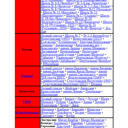
Шахта № 4-6 (Копейск)
•
№ 5-6 им. Димитрова
•
Шахта № 6 (Воркута)
•
Шахта № 7-7-бис (Артем)
•
Шахта № 8 (Черногорск)
•
Шахта №11 (Норильск)
•
Шахта № 12 (Киселёвск)
•
Шахта № 13
(Шахтантрацит)
•
Шахта №17 (Сталино)
•
Шахта
№ 18-бис (Караганда)
•
Шахта № 20
(Болоховуголь)‎
•
Шахта № 23 (Караганда)
•
Шахта
№ 31 (Рутченково, 1931)
•
Шахта № 31
(Рутченково, 1959)
•
Шахта № 40 (Воркута)
•
Эге-
Хая
Полный список
•
Шахта № 7
•
№ 1-5 Баренцбург
•
Воркутинская (1995)
•
Воркутинская (2013)
•
Есаульская
•
Естюнинская
•
Западная-Капитальная
•
Зиминка
•
Зыряновская
•
Карачаевское ш/у
•
Комсомолец
•
имени Ленина
•
имени Шевякова
•
Россия
Листвяжная
•
Первомайская
•
Распадская
•
Расвумчоррский рудник
•
Северная (Воркута)
•
Тайжина
•
Ульяновская
•
Центральная (Воркута)
•
Центральная (Забайкалье)
•
Центральная (Копейск)
•
Юбилейная
Полный список
•
имени Бажанова
•
имени Баракова
•
имени Засядько
•
имени Карла Маркса
•
имени
Кирова(Макеевка)
•
имени Скочинского
•
имени
Украина
ХІХ съезда КПСС
•
Краснолиманская (2004)
•
Славяносербская
•
Суходольская-Восточная (1992)
•
Суходольская-Восточная (2011)
•
Украина
Полный список
•
Абайская
•
Актасская
•
Казахстан
Казахстанская
•
имени Ленина
•
Тентекская
•
Шахтинская
Полный список
•
Баннер
•
Дарр
•
Доусон
•
Мазер
•
США
Мононга
•
Робена
•
Скофилд
•
Ханна
•
Харвик
•
Фратервиль
•
Черри
•
Экклс
Аберкарн
•
Альбион‎
•
Блантайр
•
Изингтон
•
Великобритания
Ферндейл
•
Гресфорде
•
Хускар
•
Претория
•
Сенгенид
•
Оакс
•
Кэдби
Австралия
:
Маунт-Кембла
•
Маунт-Маллиган
•
Канада:
Хиллкрест
•
Нанаймо
•
Спрингхилл
•
Германия
:
Альсдорф
•
Йоханнгеоргендштадт
•