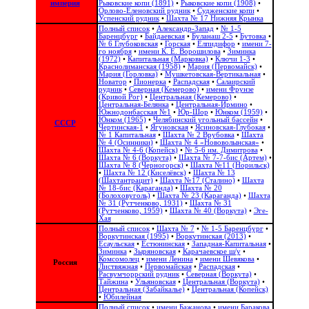
империя
Рыковские копи (1891)
•
Рыковские копи (1908)
•
Орлово-Еленовский рудник
•
Судженские копи
•
Успенский рудник
•
Шахта № 17 Нижняя Крынка
Полный список
•
Александр-Запад
•
№ 1-5
Баренцбург
•
Байдаевская
•
Буланаш 2-5
•
Бутовка
•
№ 6 Глубоковская
•
Горская
•
Елпидифор
•
имени 7-
го ноября
•
имени К. Е. Ворошилова
•
Зиминка
(1972)
•
Капитальная (Марковка)
•
Ключи 1-3
•
Краснолиманская (1958)
•
Мария (Первомайск)
•
Мария (Горловка)
•
Мушкетовская-Вертикальная
•
Новатор
•
Пионерка
•
Распадская
•
Салаирский
рудник
•
Северная (Кемерово)
•
имени Фрунзе
(Кривой Рог)
•
Центральная (Кемерово)
•
Центральная-Белянка
•
Центральная-Ирмино
•
Южнодонбасская №1
•
Юр-Шор
•
Юнком (1959)
•
Юнком (1965)
•
Челябинский угольный бассейн
•
СССР
Чертинская-1
•
Ягуновская
•
Ясиновская-Глубокая
•
№ 1 Капитальная
•
Шахта № 2 Врубовка
•
Шахта
№ 4 (Осинники)
•
Шахта № 4 «Нововолынская»
•
Шахта № 4-6 (Копейск)
•
№ 5-6 им. Димитрова
•
Шахта № 6 (Воркута)
•
Шахта № 7-7-бис (Артем)
•
Шахта № 8 (Черногорск)
•
Шахта №11 (Норильск)
•
Шахта № 12 (Киселёвск)
•
Шахта № 13
(Шахтантрацит)
•
Шахта №17 (Сталино)
•
Шахта
№ 18-бис (Караганда)
•
Шахта № 20
(Болоховуголь)‎
•
Шахта № 23 (Караганда)
•
Шахта
№ 31 (Рутченково, 1931)
•
Шахта № 31
(Рутченково, 1959)
•
Шахта № 40 (Воркута)
•
Эге-
Хая
Полный список
•
Шахта № 7
•
№ 1-5 Баренцбург
•
Воркутинская (1995)
•
Воркутинская (2013)
•
Есаульская
•
Естюнинская
•
Западная-Капитальная
•
Зиминка
•
Зыряновская
•
Карачаевское ш/у
•
Комсомолец
•
имени Ленина
•
имени Шевякова
•
Россия
Листвяжная
•
Первомайская
•
Распадская
•
Расвумчоррский рудник
•
Северная (Воркута)
•
Тайжина
•
Ульяновская
•
Центральная (Воркута)
•
Центральная (Забайкалье)
•
Центральная (Копейск)
•
Юбилейная
Полный список
•
имени Бажанова
•
имени Баракова