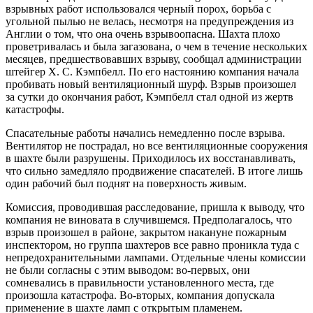
взрывных работ использовался черный порох, борьба с
угольной пылью не велась, несмотря на предупреждения из
Англии о том, что она очень взрывоопасна. Шахта плохо
проветривалась и была загазована, о чем в течение нескольких
месяцев, предшествовавших взрыву, сообщал администрации
штейгер Х. С. Кэмпбелл. По его настоянию компания начала
пробивать новый вентиляционный шурф. Взрыв произошел
за сутки до окончания работ, Кэмпбелл стал одной из жертв
катастрофы.
Спасательные работы начались немедленно после взрыва.
Вентилятор не пострадал, но все вентиляционные сооружения
в шахте были разрушены. Приходилось их восстанавливать,
что сильно замедляло продвижение спасателей. В итоге лишь
один рабочий был поднят на поверхность живым.
Комиссия, проводившая расследование, пришла к выводу, что
компания не виновата в случившемся. Предполагалось, что
взрыв произошел в районе, закрытом накануне пожарным
инспектором, но группа шахтеров все равно проникла туда с
непредохранительными лампами. Отдельные члены комиссии
не были согласны с этим выводом: во-первых, они
сомневались в правильности установленного места, где
произошла катастрофа. Во-вторых, компания допускала
применение в шахте ламп с открытым пламенем.