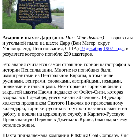
Авария в шахте Дарр
(англ.
Darr Mine disaster)
— взрыв газа
и угольной пыли на шахте Дарр (Ван Метер, округ
Уэстморленд, Пенсильвания, США)
19 декабря
1907 года
, в
результате которого погибло 239 шахтеров.
Это авария считается самой страшной горной катастрофой в
истории Пенсильвании. Многие из погибших были
иммигрантами из Центральной Европы, в том числе
русинами, венграми, словаками, австрийцами, немцами,
поляками и итальянцами. Некоторые из горняков были с
закрытой шахты Наоми недалеко от Фейет-Сити, которая
взорвалась 1 декабря, унеся жизни 34 человек. 19 декабря
является праздником Святого Николая по православному
календарю, горняки-русины в то утро отказались выйти на
работу и пошли на церковную службу в Карпато-Русскую
Православную Церковь в Джейкобс-Крикс, благодаря чему
остались живы.
Шахта принадлежала компании Pittsburg Coal Company. Для