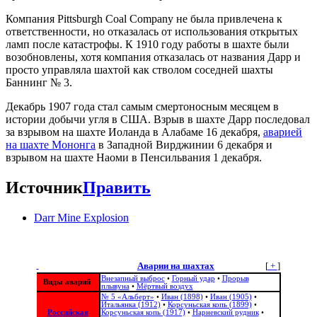
Компания Pittsburgh Coal Company не была привлечена к
ответственности, но отказалась от использования открытых
ламп после катастрофы. К 1910 году работы в шахте были
возобновлены, хотя компания отказалась от названия Дарр и
просто управляла шахтой как стволом соседней шахты
Баннинг № 3.
Декабрь 1907 года стал самым смертоносным месяцем в
истории добычи угля в США. Взрыв в шахте Дарр последовал
за взрывом на шахте Иоланда в Алабаме 16 декабря,
аварией
на шахте Мононга
в Западной Вирджинии 6 декабря и
взрывом на шахте Наоми в Пенсильвания 1 декабря.
Источник
Править
Darr Mine Explosion
Аварии на шахтах
[
+
]
Внезапный выброс
•
Горный удар
•
Прорыв
Виды аварий
плывуна
•
Мёртвый воздух
№ 5 «Альберт»
•
Иван (1898)
•
Иван (1905)
•
Итальянка (1912)
•
Корсуньская копь (1899)
•
Российская
Корсуньская копь (1917)
•
Нарневский рудник
•