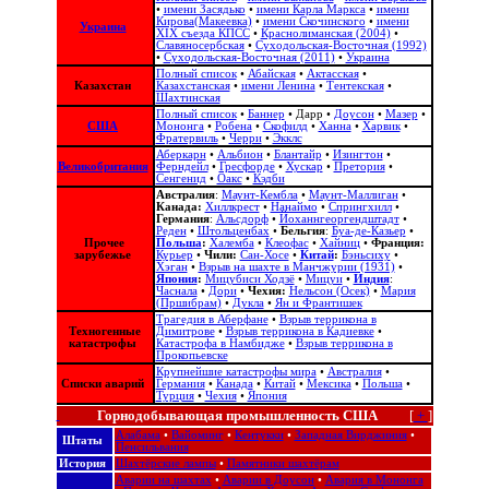
•
имени Засядько
•
имени Карла Маркса
•
имени
Кирова(Макеевка)
•
имени Скочинского
•
имени
Украина
ХІХ съезда КПСС
•
Краснолиманская (2004)
•
Славяносербская
•
Суходольская-Восточная (1992)
•
Суходольская-Восточная (2011)
•
Украина
Полный список
•
Абайская
•
Актасская
•
Казахстан
Казахстанская
•
имени Ленина
•
Тентекская
•
Шахтинская
Полный список
•
Баннер
•
Дарр
•
Доусон
•
Мазер
•
США
Мононга
•
Робена
•
Скофилд
•
Ханна
•
Харвик
•
Фратервиль
•
Черри
•
Экклс
Аберкарн
•
Альбион‎
•
Блантайр
•
Изингтон
•
Великобритания
Ферндейл
•
Гресфорде
•
Хускар
•
Претория
•
Сенгенид
•
Оакс
•
Кэдби
Австралия
:
Маунт-Кембла
•
Маунт-Маллиган
•
Канада:
Хиллкрест
•
Нанаймо
•
Спрингхилл
•
Германия
:
Альсдорф
•
Йоханнгеоргендштадт
•
Реден
•
Штольценбах
•
Бельгия
:
Буа-де-Казьер
•
Прочее
Польша
:
Халемба
•
Клеофас
•
Хайниц
•
Франция:
зарубежье
Курьер
•
Чили:
Сан-Хосе
•
Китай
:
Бэньсиху
•
Хэган
•
Взрыв на шахте в Манчжурии (1931)
•
Япония
:
Мицубиси Ходзё
•
Мицуи
•
Индия
:
Часнала
•
Дори
•
Чехия:
Нельсон (Осек)
•
Мария
(Пршибрам)
•
Дукла
•
Ян и Франтишек
Трагедия в Аберфане
•
Взрыв террикона в
Техногенные
Димитрове
•
Взрыв террикона в Кадиевке
•
катастрофы
Катастрофа в Намбидже
•
Взрыв террикона в
Прокопьевске
Крупнейшие катастрофы мира
•
Австралия
•
Списки аварий
Германия
•
Канада
•
Китай
•
Мексика
•
Польша
•
Турция
•
Чехия
•
Япония
Горнодобывающая промышленность США
[
+
]
Алабама
•
Вайоминг
•
Кентукки
•
Западная Вирджиния
•
Штаты
Пенсильвания
История
Шахтёрские лампы
•
Памятники шахтёрам
Аварии на шахтах
•
Аварии в Доусон
•
Авария в Мононга