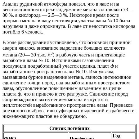
Анализ рудничной атмосферы показал, что в лаве и на
вентиляционном штреке содержание метана составляло 73—
80 %, а кислорода — 2,5—3 %. Некоторое время после
прорыва метана в лаву вентиляция участка лавы № 10 была
нарушена и даже опрокинута. В лаве от недостатка кислорода
погибло 6 человек.
В ходе расследования установлено, что основной причиной
аварии явилось внезапное выделение больших количеств
3
метана (20— 30 тыс. м
) в рабочую часть и прилегающие
выработки лавы № 10. Источниками газовыделения
послужили подработанный участок целика, пласт
ф
и
выработанное пространство лавы № 10. Импульсом,
вызвавшим бурное выделение метана, явилось интенсивное
сдвижение толщи пород над выработанным пространством
лавы, обусловленное повышенным давлением на целик
пласта
ф
, что и привело к его разгрузке. Сдвижение пород
сопровождалось вытеснением метана из пустот и
неплотностей выработанного пространства лавы. Признаков
внезапного выброса или суфлярных выделений из рабочего и
нижележащего пластов не обнаружено.
Список погибших
Год
ФИО
Профессия