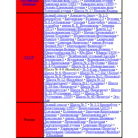
Российская
Корсуньская копь (1917)
•
Нарневский рудник
•
империя
Рыковские копи (1891)
•
Рыковские копи (1908)
•
Орлово-Еленовский рудник
•
Судженские копи
•
Успенский рудник
•
Шахта № 17 Нижняя Крынка
Полный список
•
Александр-Запад
•
№ 1-5
Баренцбург
•
Байдаевская
•
Буланаш 2-5
•
Бутовка
•
№ 6 Глубоковская
•
Горская
•
Елпидифор
•
имени 7-
го ноября
•
имени К. Е. Ворошилова
•
Зиминка
(1972)
•
Капитальная (Марковка)
•
Ключи 1-3
•
Краснолиманская (1958)
•
Мария (Первомайск)
•
Мария (Горловка)
•
Мушкетовская-Вертикальная
•
Новатор
•
Пионерка
•
Распадская
•
Салаирский
рудник
•
Северная (Кемерово)
•
имени Фрунзе
(Кривой Рог)
•
Центральная (Кемерово)
•
Центральная-Белянка
•
Центральная-Ирмино
•
Южнодонбасская №1
•
Юр-Шор
•
Юнком (1959)
•
Юнком (1965)
•
Челябинский угольный бассейн
•
СССР
Чертинская-1
•
Ягуновская
•
Ясиновская-Глубокая
•
№ 1 Капитальная
•
Шахта № 2 Врубовка
•
Шахта
№ 4 (Осинники)
•
Шахта № 4 «Нововолынская»
•
Шахта № 4-6 (Копейск)
•
№ 5-6 им. Димитрова
•
Шахта № 6 (Воркута)
•
Шахта № 7-7-бис (Артем)
•
Шахта № 8 (Черногорск)
•
Шахта №11 (Норильск)
•
Шахта № 12 (Киселёвск)
•
Шахта № 13
(Шахтантрацит)
•
Шахта №17 (Сталино)
•
Шахта
№ 18-бис (Караганда)
•
Шахта № 20
(Болоховуголь)‎
•
Шахта № 23 (Караганда)
•
Шахта
№ 31 (Рутченково, 1931)
•
Шахта № 31
(Рутченково, 1959)
•
Шахта № 40 (Воркута)
•
Эге-
Хая
Полный список
•
Шахта № 7
•
№ 1-5 Баренцбург
•
Воркутинская (1995)
•
Воркутинская (2013)
•
Есаульская
•
Естюнинская
•
Западная-Капитальная
•
Зиминка
•
Зыряновская
•
Карачаевское ш/у
•
Комсомолец
•
имени Ленина
•
имени Шевякова
•
Россия
Листвяжная
•
Первомайская
•
Распадская
•
Расвумчоррский рудник
•
Северная (Воркута)
•
Тайжина
•
Ульяновская
•
Центральная (Воркута)
•
Центральная (Забайкалье)
•
Центральная (Копейск)
•
Юбилейная