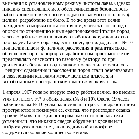
внимания к установленному режиму чистоты лавы. Однако
никаких специальных мер, обеспечивающих безопасность
работ в зоне оставленного и подрабатываемого по пласту
ф
целика, разработано не было. В то же время этот целик
находился в напряженном состоянии, являясь своего рода
опорой по отношению к вышерасположенной толще пород,
залегающей вне зоны влияния отработки окружающих его
площадей. Таким образом, если ранее, до подхода лавы № 10
под целик пласта
ф
, наличие расслоения и развития свода
обрушения горных пород в выработанном пространстве не
представляло опасности по газовому фактору, то при
движении забоя лавы под целиком положение изменилось.
Трещины сдвижения и расслоения пород стали резервуарами
и связующими каналами между целиком пласта
ф
и
выработанным пространством пласта ж верхняя пачка.
1 апреля 1967 года во вторую смену работы велись по выемке
в
угля по пласту
ж
в обеих лавах (№ 8 и 10). Около 19 часов
рабочие лавы № 10 услышали сильный треск в выработанном
пространстве и покинули ее, считая, что происходит осадка
кровли. Вызванные диспетчером шахты горноспасатели
установили, что никаких следов обрушения кровли или
выброса угля в лаве нет, но в рудничной атмосфере
содержится большое количество метана.