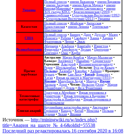
Полный список
•
имени Бажанова
•
имени Баракова
•
имени Засядько
•
имени Карла Маркса
•
имени
Кирова(Макеевка)
•
имени Скочинского
•
имени
Украина
ХІХ съезда КПСС
•
Краснолиманская (2004)
•
Славяносербская
•
Суходольская-Восточная (1992)
•
Суходольская-Восточная (2011)
•
Украина
Полный список
•
Абайская
•
Актасская
•
Казахстан
Казахстанская
•
имени Ленина
•
Тентекская
•
Шахтинская
Полный список
•
Баннер
•
Дарр
•
Доусон
•
Мазер
•
США
Мононга
•
Робена
•
Скофилд
•
Ханна
•
Харвик
•
Фратервиль
•
Черри
•
Экклс
Аберкарн
•
Альбион‎
•
Блантайр
•
Изингтон
•
Великобритания
Ферндейл
•
Гресфорде
•
Хускар
•
Претория
•
Сенгенид
•
Оакс
•
Кэдби
Австралия
:
Маунт-Кембла
•
Маунт-Маллиган
•
Канада:
Хиллкрест
•
Нанаймо
•
Спрингхилл
•
Германия
:
Альсдорф
•
Йоханнгеоргендштадт
•
Реден
•
Штольценбах
•
Бельгия
:
Буа-де-Казьер
•
Прочее
Польша
:
Халемба
•
Клеофас
•
Хайниц
•
Франция:
зарубежье
Курьер
•
Чили:
Сан-Хосе
•
Китай
:
Бэньсиху
•
Хэган
•
Взрыв на шахте в Манчжурии (1931)
•
Япония
:
Мицубиси Ходзё
•
Мицуи
•
Индия
:
Часнала
•
Дори
•
Чехия:
Нельсон (Осек)
•
Мария
(Пршибрам)
•
Дукла
•
Ян и Франтишек
Трагедия в Аберфане
•
Взрыв террикона в
Техногенные
Димитрове
•
Взрыв террикона в Кадиевке
•
катастрофы
Катастрофа в Намбидже
•
Взрыв террикона в
Прокопьевске
Крупнейшие катастрофы мира
•
Австралия
•
Списки аварий
Германия
•
Канада
•
Китай
•
Мексика
•
Польша
•
Турция
•
Чехия
•
Япония
Источник —
http://miningwiki.ru/w/index.php?
title=Авария_на_шахте_№_4-6&oldid=55538
Последний раз редактировалась 16 сентября 2020 в 16:08