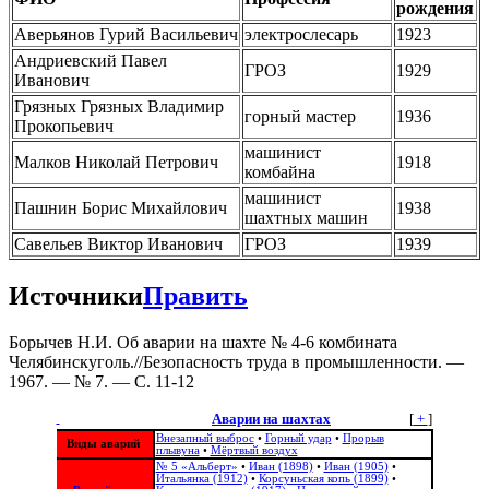
рождения
Аверьянов Гурий Васильевич
электрослесарь
1923
Андриевский Павел
ГРОЗ
1929
Иванович
Грязных Грязных Владимир
горный мастер
1936
Прокопьевич
машинист
Малков Николай Петрович
1918
комбайна
машинист
Пашнин Борис Михайлович
1938
шахтных машин
Савельев Виктор Иванович
ГРОЗ
1939
Источники
Править
Борычев Н.И. Об аварии на шахте № 4-6 комбината
Челябинскуголь.//Безопасность труда в промышленности. —
1967. — № 7. — С. 11-12
Аварии на шахтах
[
+
]
Внезапный выброс
•
Горный удар
•
Прорыв
Виды аварий
плывуна
•
Мёртвый воздух
№ 5 «Альберт»
•
Иван (1898)
•
Иван (1905)
•
Итальянка (1912)
•
Корсуньская копь (1899)
•