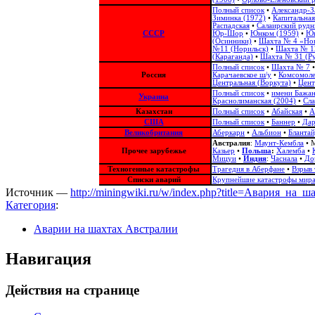
Полный список
•
Александр-З
Зиминка (1972)
•
Капитальная
Распадская
•
Салаирский рудн
СССР
Юр-Шор
•
Юнком (1959)
•
Юн
(Осинники)
•
Шахта № 4 «Но
№11 (Норильск)
•
Шахта № 12
(Караганда)
•
Шахта № 31 (Ру
Полный список
•
Шахта № 7
Россия
Карачаевское ш/у
•
Комсомол
Центральная (Воркута)
•
Цент
Полный список
•
имени Бажа
Украина
Краснолиманская (2004)
•
Сла
Казахстан
Полный список
•
Абайская
•
А
США
Полный список
•
Баннер
•
Да
Великобритания
Аберкарн
•
Альбион‎
•
Бланта
Австралия
:
Маунт-Кембла
•
М
Прочее зарубежье
Казьер
•
Польша
:
Халемба
•
Мицуи
•
Индия
:
Часнала
•
До
Техногенные катастрофы
Трагедия в Аберфане
•
Взрыв 
Списки аварий
Крупнейшие катастрофы мир
Источник —
http://miningwiki.ru/w/index.php?title=Авария_н
Категория
:
Аварии на шахтах Австралии
Навигация
Действия на странице