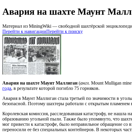
Авария на шахте Маунт Малл
Материал из MiningWiki — свободной шахтёрской энциклопед
Перейти к навигации
Перейти к поиску
Авария на шахте Маунт Маллиган
(
англ.
Mount Mulligan mine
года
, в результате которой погибло 75 горняков.
Авария в Маунт Маллиган стала третьей по значимости в уголь
безопасной. Поэтому шахтеры работали с открытым пламенем 
Королевская комиссия, расследовавшая катастрофу, не нашла н
образованию угольной пыли. Также было упомянуто, что шахт
мог привести к катастрофе, было неправильное обращение со 
переносили ее без специальных контейнеров. В некоторых час