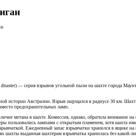
иган
ии
 disaster) — серия взрывов угольной пыли на шахте города Мау
ной истории Австралии. Взрыв ощущался в радиусе 30 км. Шахта
вместо предохранительных ламп.
аличие метана в шахте. Комиссия, однако, обратила внимание на
еры пользовались лампами с открытым пламенем, хотя шахта им
взрывчаткой. Ежедневный запас взрывчатки хранился в ящике на
тях шахты выданная шахтерам взрывчатка хранилась без какой-л