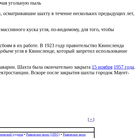
ючая угольную пыль
ы, осматривавшие шахту в течение нескольких предыдущих лет,
ассивного куска угля, по-видимому, для того, чтобы
оям в их работе. В 1923 году правительство Квинсленда
добыче угля в Квинсленде, который запретил использование
 аварии. Шахта была окончательно закрыта
15 ноября
1957 года
.
ектростанции. Вскоре после закрытия шахты городок Маунт-
[
+
]
невский рудник
•
Рыковские копи (1891)
•
Рыковские копи