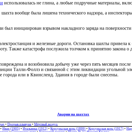
ки
использовалась не глина, а любые подручные материалы, вкл
, шахта вообще была лишена технического надзора, а инспектор
и был инициирован взрывом накладного заряда на поверхности м
ектростанция и железные дороги. Остановка шахты привела к сб
оту. Также катастрофа послужила толчком к принятию закона о 
 повреждена и возобновила добычу уже через пять месяцев после
танции Талли-Фоллз и связанной с этим ликвидации угольной эл
города или в Квинсленд. Здания в городе были снесены.
Аварии на шахтах
дар
•
Прорыв плывуна
•
Мёртвый воздух
•
Иван (1905)
•
Итальянка (1912)
•
Корсуньская копь (1899)
•
Корсуньская копь (1917)
•
Нар
рудник
•
Судженские копи
•
Успенский рудник
•
Шахта № 17 Нижняя Крынка