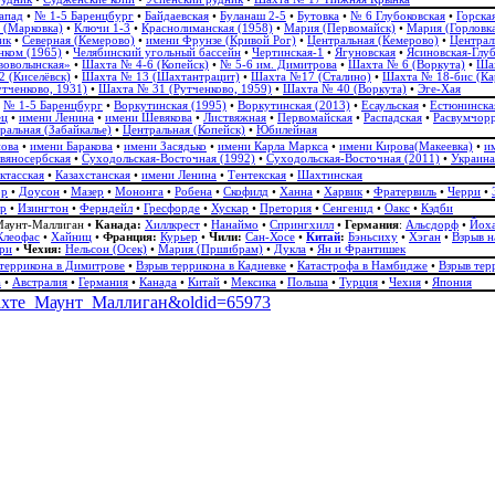
апад
•
№ 1-5 Баренцбург
•
Байдаевская
•
Буланаш 2-5
•
Бутовка
•
№ 6 Глубоковская
•
Горска
 (Марковка)
•
Ключи 1-3
•
Краснолиманская (1958)
•
Мария (Первомайск)
•
Мария (Горловк
ик
•
Северная (Кемерово)
•
имени Фрунзе (Кривой Рог)
•
Центральная (Кемерово)
•
Централ
ком (1965)
•
Челябинский угольный бассейн
•
Чертинская-1
•
Ягуновская
•
Ясиновская-Глу
воволынская»
•
Шахта № 4-6 (Копейск)
•
№ 5-6 им. Димитрова
•
Шахта № 6 (Воркута)
•
Шах
 (Киселёвск)
•
Шахта № 13 (Шахтантрацит)
•
Шахта №17 (Сталино)
•
Шахта № 18-бис (Ка
тченково, 1931)
•
Шахта № 31 (Рутченково, 1959)
•
Шахта № 40 (Воркута)
•
Эге-Хая
•
№ 1-5 Баренцбург
•
Воркутинская (1995)
•
Воркутинская (2013)
•
Есаульская
•
Естюнинска
ец
•
имени Ленина
•
имени Шевякова
•
Листвяжная
•
Первомайская
•
Распадская
•
Расвумчорр
ральная (Забайкалье)
•
Центральная (Копейск)
•
Юбилейная
нова
•
имени Баракова
•
имени Засядько
•
имени Карла Маркса
•
имени Кирова(Макеевка)
•
и
вяносербская
•
Суходольская-Восточная (1992)
•
Суходольская-Восточная (2011)
•
Украина
ктасская
•
Казахстанская
•
имени Ленина
•
Тентекская
•
Шахтинская
рр
•
Доусон
•
Мазер
•
Мононга
•
Робена
•
Скофилд
•
Ханна
•
Харвик
•
Фратервиль
•
Черри
•
йр
•
Изингтон
•
Ферндейл
•
Гресфорде
•
Хускар
•
Претория
•
Сенгенид
•
Оакс
•
Кэдби
аунт-Маллиган
•
Канада:
Хиллкрест
•
Нанаймо
•
Спрингхилл
•
Германия
:
Альсдорф
•
Йох
Клеофас
•
Хайниц
•
Франция:
Курьер
•
Чили:
Сан-Хосе
•
Китай
:
Бэньсиху
•
Хэган
•
Взрыв н
ри
•
Чехия:
Нельсон (Осек)
•
Мария (Пршибрам)
•
Дукла
•
Ян и Франтишек
террикона в Димитрове
•
Взрыв террикона в Кадиевке
•
Катастрофа в Намбидже
•
Взрыв тер
а
•
Австралия
•
Германия
•
Канада
•
Китай
•
Мексика
•
Польша
•
Турция
•
Чехия
•
Япония
а_шахте_Маунт_Маллиган&oldid=65973