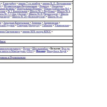
я
•
Елпидифор
•
имени 7-го ноября
•
имени К. Е. Ворошилова
•
а)
•
Мушкетовская-Вертикальная
•
Новатор
•
Пионерка
•
ьная-Белянка
•
Центральная-Ирмино
•
Южнодонбасская №1
•
бокая
•
№ 1 Капитальная
•
Шахта № 2 Врубовка
•
Шахта № 4
та № 7-7-бис (Артем)
•
Шахта № 8 (Черногорск)
•
Шахта
раганда)
•
Шахта № 20 (Болоховуголь)‎
•
Шахта № 23
я
•
Западная-Капитальная
•
Зиминка
•
Зыряновская
•
ский рудник
•
Северная (Воркута)
•
Тайжина
•
Ульяновская
•
мени Скочинского
•
имени ХІХ съезда КПСС
•
Экклс
аннгеоргендштадт
•
Реден
•
Штольценбах
•
Бельгия
:
Буа-де-
а шахте в Манчжурии (1931)
•
Япония
:
Мицубиси Ходзё
•
рикона в Прокопьевске