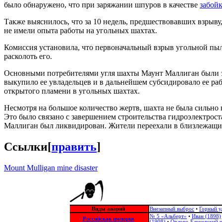
было обнаружено, что при заряжании шпуров в качестве
забой
Также выяснилось, что за 10 недель, предшествовавших взрыву
не имели опыта работы на угольных шахтах.
Комиссия установила, что первоначальный взрыв угольной пыл
расколоть его.
Основными потребителями угля шахты Маунт Маллиган были эл
выкупило ее увладельцев и в дальнейшем субсидировало ее раб
открытого пламени в угольных шахтах.
Несмотря на большое количество жертв, шахта не была сильно
Это было связано с завершением строительства гидроэлектрос
Маллиган был ликвидирован. Жители переехали в близлежащие 
Ссылки
[
править
]
Mount Mulligan mine disaster
Виды аварий
Внезапный выброс
•
Горный у
№ 5 «Альберт»
•
Иван (1898)
Российская империя
(1908)
•
Орлово-Еленовский 