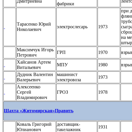
Дмитриевна
лент
фабрики
при 
флян
труб
Тарасенко Юрий
электрослесарь
1973
сыгр
Николаевич
сброш
на м
штыр
Максимчук Игорь
ГРП
1970
взры
Петрович
Хайсанов Артем
МПУ
1980
взры
Витальевич
Дудник Валентин
машинист
1973
Валерьевич
электровоза
Алексеенко
Сергей
ГРОЗ
1978
Владимирович
Шахта «Житомирская»
Править
Коваль Григорий
доставщик-
1931
Юлианович
такелажник