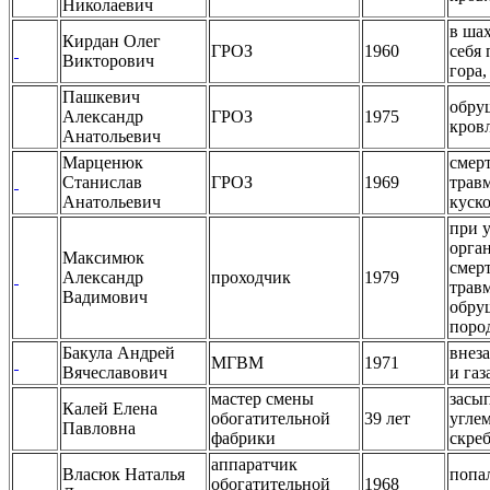
Николаевич
в ша
Кирдан Олег
ГРОЗ
1960
себя 
Викторович
гора,
Пашкевич
обру
Александр
ГРОЗ
1975
кров
Анатольевич
Марценюк
смер
Станислав
ГРОЗ
1969
трав
Анатольевич
куск
при 
орга
Максимюк
смер
Александр
проходчик
1979
трав
Вадимович
обру
поро
Бакула Андрей
внез
МГВМ
1971
Вячеславович
и газ
мастер смены
засып
Калей Елена
обогатительной
39 лет
углем
Павловна
фабрики
скре
аппаратчик
Власюк Наталья
попа
обогатительной
1968