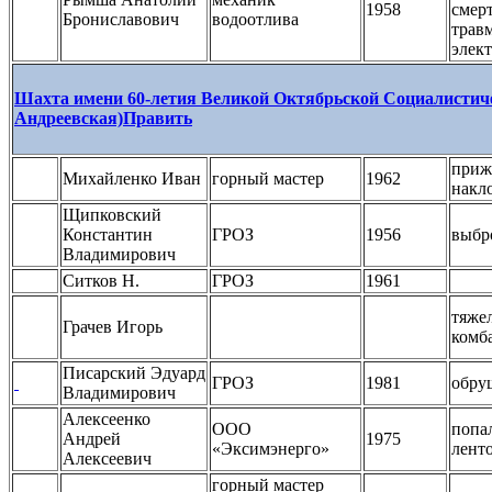
1958
смер
Брониславович
водоотлива
трав
элек
Шахта имени 60-летия Великой Октябрьской Социалистич
Андреевская)
Править
приж
Михайленко Иван
горный мастер
1962
накл
Щипковский
Константин
ГРОЗ
1956
выбро
Владимирович
Ситков Н.
ГРОЗ
1961
тяже
Грачев Игорь
комб
Писарский Эдуард
ГРОЗ
1981
обру
Владимирович
Алексеенко
ООО
попа
Андрей
1975
«Эксимэнерго»
лент
Алексеевич
горный мастер