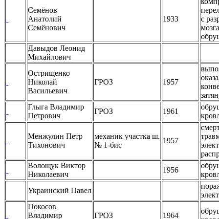
комп
Семёнов
пере
Анатолий
1933
с ра
Семёнович
мозга
обру
Давыдов Леонид
Михайлович
выпо
Острищенко
оказа
Николай
ГРОЗ
1957
конв
Васильевич
затя
Глыга Владимир
обру
ГРОЗ
1961
Петрович
кров
смер
Менжулин Петр
механик участка ш.
трав
1957
Тихонович
№ 1-бис
элек
расп
Волощук Виктор
обру
1956
Николаевич
кров
пора
Украинский Павел
элек
Покосов
обру
Владимир
ГРОЗ
1964