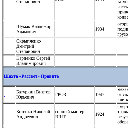
Степанович
затя
часть
прив
конв
оторв
Шумак Владимир
1934
подн
Адамович
груз
Скрыпченко
Дмитрий
Степанович
Карпенко Сергей
Владимирович
Шахта «Рассвет»
Править
меха
Батуркин Виктор
ГРОЗ
1947
от с
Юрьевич
клет
смер
Козенко Николай
горный мастер
трав
1924
Андреевич
ВШТ
резул
обор