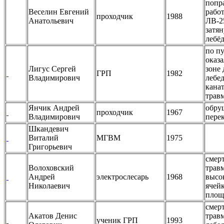
попр
Веселин Евгений
рабо
проходчик
1988
Анатольевич
ЛВ-2
затян
лебёд
по пу
оказа
Лигус Сергей
зоне 
ГРП
1982
Владимирович
лебед
кана
трав
Янчик Андрей
обру
проходчик
1967
Владимирович
пере
Шкандевич
Виталий
МГВМ
1975
Григорьевич
смер
Волоховский
трав
Андрей
электрослесарь
1968
высо
Николаевич
ячей
площ
смер
Акатов Денис
трав
ученик ГРП
1993