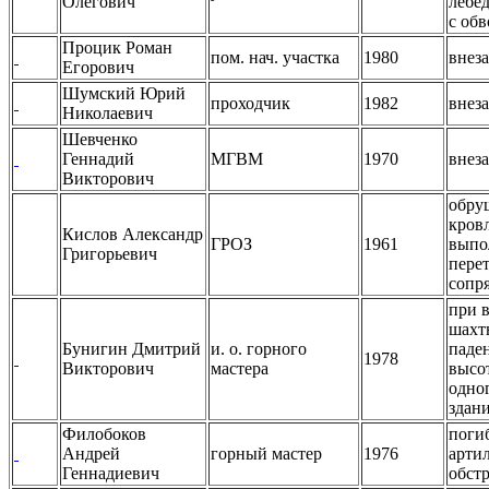
Олегович
лебе
с об
Процик Роман
пом. нач. участка
1980
внез
Егорович
Шумский Юрий
проходчик
1982
внез
Николаевич
Шевченко
Геннадий
МГВМ
1970
внез
Викторович
обру
кров
Кислов Александр
ГРОЗ
1961
выпо
Григорьевич
пере
сопр
при 
шахт
Бунигин Дмитрий
и. о. горного
паде
1978
Викторович
мастера
высот
одно
здан
Филобоков
погиб
Андрей
горный мастер
1976
арти
Геннадиевич
обст