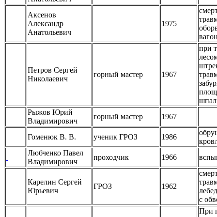
смер
Аксенов
трав
Александр
1975
обор
Анатольевич
ваго
при 
лесо
штре
Петров Сергей
горный мастер
1967
трав
Николаевич
забу
площ
шпал
Рыжов Юрий
горный мастер
1967
Владимирович
обру
Гоменюк В. В.
ученик ГРОЗ
1986
кров
Любченко Павел
проходчик
1966
вспы
Владимирович
смер
Карелин Сергей
трав
ГРОЗ
1962
Юрьевич
лебе
с об
При 