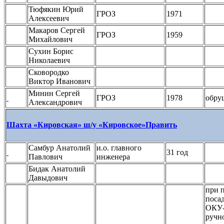
Тюфякин Юрий
ГРОЗ
1971
Алексеевич
Макаров Сергей
ГРОЗ
1959
Михайлович
Сухин Борис
Николаевич
Сковородко
Виктор Иванович
Минин Сергей
ГРОЗ
1978
обру
Александрович
Шахта «Кировская» ш/у «Кировское»
Править
Самбур Анатолий
и.о. главного
31 год
Павлович
инженера
Бидак Анатолий
Давыдович
при 
поса
ОКУ-
ручн