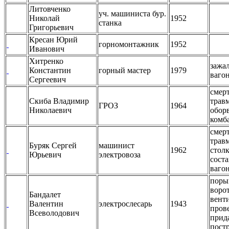
Литовченко
уч. машиниста бур.
Николай
1952
станка
Григорьевич
Кресан Юрий
горномонтажник
1952
Иванович
Хитренко
зажа
Константин
горный мастер
1979
ваго
Сергеевич
смер
Скиба Владимир
трав
ГРОЗ
1964
Николаевич
обор
комб
смер
трав
Буряк Сергей
машинист
1962
стол
Юрьевич
электровоза
сост
ваго
поры
ворот
Бандалет
вент
Валентин
электрослесарь
1943
пров
Всеволодович
прид
пост