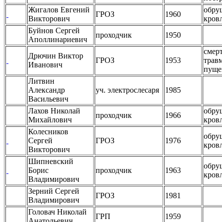
Жигалов Евгений
обру
ГРОЗ
1960
Викторович
кров
Буйнов Сергей
проходчик
1950
Аполлинариевич
смер
Дрючин Виктор
ГРОЗ
1953
трав
Иванович
пуще
Литвин
Александр
уч. электрослесаря
1985
Васильевич
Лахов Николай
обру
проходчик
1966
Михайлович
кров
Колесников
обру
Сергей
ГРОЗ
1976
кров
Викторович
Шипневский
обру
Борис
проходчик
1963
кров
Владимирович
Зерний Сергей
ГРОЗ
1981
Владимирович
Головач Николай
ГРП
1959
Анатольевич