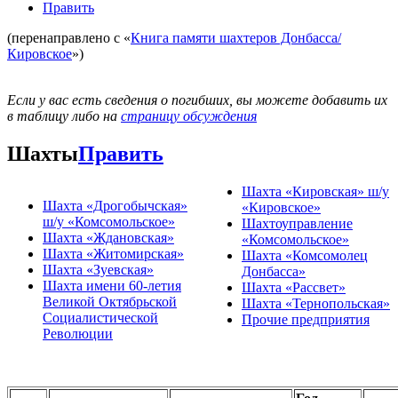
Править
(перенаправлено с «
Книга памяти шахтеров Донбасса/
Кировское
»)
Если у вас есть сведения о погибших, вы можете добавить их
в таблицу либо на
страницу обсуждения
Шахты
Править
Шахта «Кировская» ш/у
Шахта «Дрогобычская»
«Кировское»
ш/у «Комсомольское»
Шахтоуправление
Шахта «Ждановская»
«Комсомольское»
Шахта «Житомирская»
Шахта «Комсомолец
Шахта «Зуевская»
Донбасса»
Шахта имени 60-летия
Шахта «Рассвет»
Великой Октябрьской
Шахта «Тернопольская»
Социалистической
Прочие предприятия
Революции