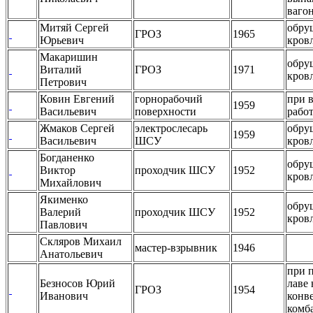
ваго
Митяй Сергей
обру
ГРОЗ
1965
Юрьевич
кров
Макаришин
обру
Виталий
ГРОЗ
1971
кров
Петрович
Ковин Евгений
горнорабочий
при 
1959
Васильевич
поверхности
работ
Жмаков Сергей
электрослесарь
обру
1959
Васильевич
ШСУ
кров
Богданенко
обру
Виктор
проходчик ШСУ
1952
кров
Михайлович
Якименко
обру
Валерий
проходчик ШСУ
1952
кров
Павлович
Скляров Михаил
мастер-взрывник
1946
Анатольевич
при 
Безносов Юрий
лаве 
ГРОЗ
1954
Иванович
конв
комб