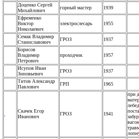
Доценко Сергей
горный мастер
1939
Михайлович
Ефременко
Виктор
электрослесарь
1955
Николаевич
Семак Владимир
ГРОЗ
1937
Станиславович
Борисов
Владимир
проходчик
1957
Петрович
Исупов Иван
ГРОЗ
1937
Зиновьевич
Титов Александр
ГРП
1965
Павлович
при 
мате
лебе
Скачек Егор
пост
ГРОЗ
1941
Иванович
забу
вагон
трав
лопн