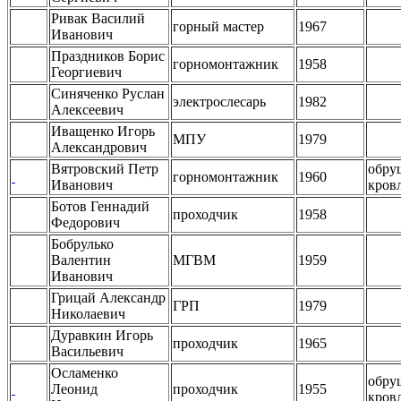
Ривак Василий
горный мастер
1967
Иванович
Праздников Борис
горномонтажник
1958
Георгиевич
Синяченко Руслан
электрослесарь
1982
Алексеевич
Иващенко Игорь
МПУ
1979
Александрович
Вятровский Петр
обру
горномонтажник
1960
Иванович
кров
Ботов Геннадий
проходчик
1958
Федорович
Бобрулько
Валентин
МГВМ
1959
Иванович
Грицай Александр
ГРП
1979
Николаевич
Дуравкин Игорь
проходчик
1965
Васильевич
Осламенко
обру
Леонид
проходчик
1955
кров