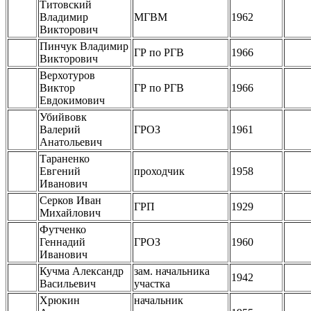
Титовский
Владимир
МГВМ
1962
Викторович
Пинчук Владимир
ГР по РГВ
1966
Викторович
Верхотуров
Виктор
ГР по РГВ
1966
Евдокимович
Убийвовк
Валерий
ГРОЗ
1961
Анатольевич
Тараненко
Евгений
проходчик
1958
Иванович
Серков Иван
ГРП
1929
Михайлович
Футченко
Геннадий
ГРОЗ
1960
Иванович
Кучма Александр
зам. начальника
1942
Васильевич
участка
Хрюкин
начальник