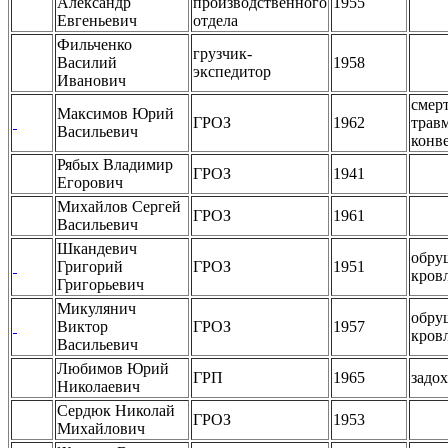
Александр
производственного
1955
Евгеньевич
отдела
Фильченко
грузчик-
Василий
1958
экспедитор
Иванович
смер
Максимов Юрий
ГРОЗ
1962
трав
Васильевич
конв
Рябых Владимир
ГРОЗ
1941
Егорович
Михайлов Сергей
ГРОЗ
1961
Васильевич
Шкандевич
обру
Григорий
ГРОЗ
1951
кров
Григорьевич
Микулянич
обру
Виктор
ГРОЗ
1957
кров
Васильевич
Любимов Юрий
ГРП
1965
задох
Николаевич
Сердюк Николай
ГРОЗ
1953
Михайлович