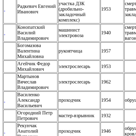
участка ДЗК
смер
Радкевич Евгений
(дробильно-
1953
трав
Иванович
закладочный
закл
комплекс)
Конопатский
смер
машинист
Василий
1940
трав
электровоза
Владимирович
ваго
Богомазова
Валентина
рукоятчица
1957
Михайловна
Агейчик Федор
электрослесарь
1953
Михайлович
Мартынов
Вячеслав
электрослесарь
1962
Владимирович
Василенко
Александр
проходчик
1954
обру
Васильевич
Огородний Петр
мастер-взрывник
1932
Петрович
Рекунчак
обру
Анатолий
проходчик
1946
кров