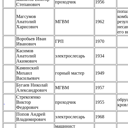
проходчик
1956
Степанович
попа
Магсумов
комб
Анатолий
МГВМ
1962
резул
Харисович
неса
его 
Воробьев Иван
ГРП
1970
Иванович
Касимов
Анатолий
электрослесарь
1934
Акимович
Каминский
Михаил
горный мастер
1949
Васильевич
Бугаев Николай
МГВМ
1957
Александрович
Стрекозенко
обру
Виктор
проходчик
1955
кров
Федорович
Попов Андрей
электрослесарь
1968
Владимирович
машинист