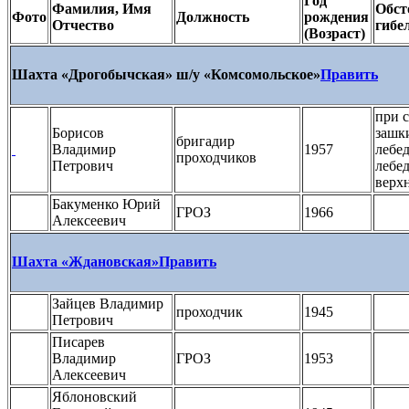
Год
Фамилия, Имя
Обст
Фото
Должность
рождения
Отчество
гибе
(Возраст)
Шахта «Дрогобычская» ш/у «Комсомольское»
Править
при с
Борисов
зашк
бригадир
Владимир
1957
лебе
проходчиков
Петрович
лебе
верх
Бакуменко Юрий
ГРОЗ
1966
Алексеевич
Шахта «Ждановская»
Править
Зайцев Владимир
проходчик
1945
Петрович
Писарев
Владимир
ГРОЗ
1953
Алексеевич
Яблоновский