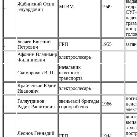
выда
Жабинский Осип
МГВМ
1949
гидр
Эдуардович
СУГ-
паде
трав
пост
голо
Беляев Евгений
ГРП
1955
затян
Петрович
Афонин Владимир
электрослесарь
Филиппович
начальник
Скоморохов В. П.
шахтного
транспорта
Крайченков Юрий
электрослесарь
Иванович
погиб
Галяутдинов
звеньевой бригады
1966
неис
Радик Рашитович
горнорабочих
элек
движ
выпа
захв
Леонов Геннадий
пост
ГРП
1944