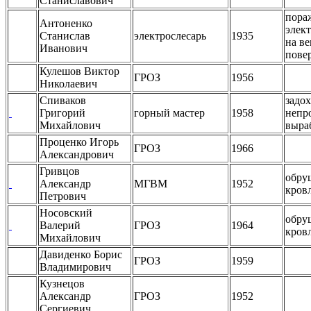
Станиславович
пора
Антоненко
элек
Станислав
электрослесарь
1935
на в
Иванович
пове
Кулешов Виктор
ГРОЗ
1956
Николаевич
Спиваков
задох
Григорий
горный мастер
1958
непр
Михайлович
выра
Проценко Игорь
ГРОЗ
1966
Александрович
Гривцов
обру
Александр
МГВМ
1952
кров
Петрович
Носовский
обру
Валерий
ГРОЗ
1964
кров
Михайлович
Давиденко Борис
ГРОЗ
1959
Владимирович
Кузнецов
Александр
ГРОЗ
1952
Сергиевич