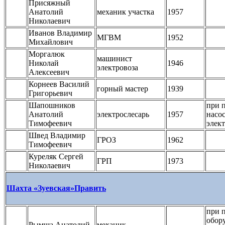
Присяжный
Анатолий
механик участка
1957
Николаевич
Иванов Владимир
МГВМ
1952
Михайлович
Моргалюк
машинист
Николай
1946
электровоза
Алексеевич
Корнеев Василий
горный мастер
1939
Григорьевич
Шапошников
при 
Анатолий
электрослесарь
1957
насо
Тимофеевич
элек
Швед Владимир
ГРОЗ
1962
Тимофеевич
Куреляк Сергей
ГРП
1973
Николаевич
Шахта «Зуевская»
Править
при 
обор
Рымша Анатолий
механик