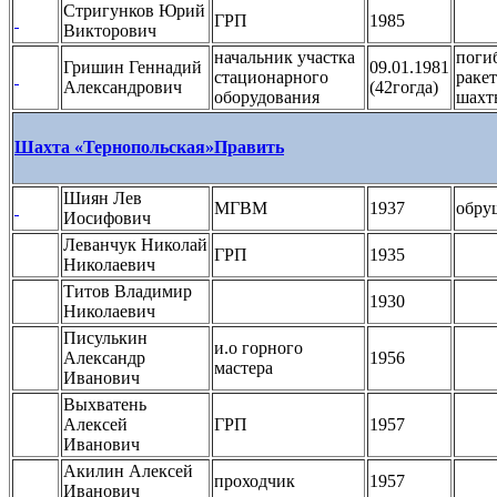
Стригунков Юрий
ГРП
1985
Викторович
начальник участка
погиб
Гришин Геннадий
09.01.1981
стационарного
ракет
Александрович
(42гогда)
оборудования
шахт
Шахта «Тернопольская»
Править
Шиян Лев
МГВМ
1937
обру
Иосифович
Леванчук Николай
ГРП
1935
Николаевич
Титов Владимир
1930
Николаевич
Писулькин
и.о горного
Александр
1956
мастера
Иванович
Выхватень
Алексей
ГРП
1957
Иванович
Акилин Алексей
проходчик
1957
Иванович