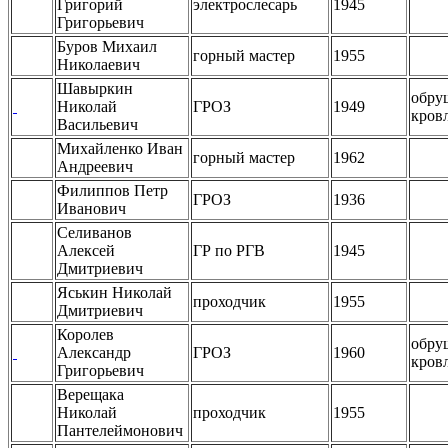
Григорий
электрослесарь
1945
Григорьевич
Буров Михаил
горный мастер
1955
Николаевич
Шавыркин
обру
Николай
ГРОЗ
1949
кров
Васильевич
Михайленко Иван
горный мастер
1962
Андреевич
Филиппов Петр
ГРОЗ
1936
Иванович
Селиванов
Алексей
ГР по РГВ
1945
Дмитриевич
Яськин Николай
проходчик
1955
Дмитриевич
Королев
обру
Александр
ГРОЗ
1960
кров
Григорьевич
Верещака
Николай
проходчик
1955
Пантелеймонович