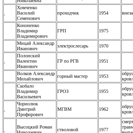
Николаевна
Хомченко
Василий
проходчик
1954
внез
Семенович
Кононенко
Владимир
ГРП
1975
Владимирович
Мицай Александр
электрослесарь
1970
Иванович
Полонский
Валентин
ГР по РГВ
1951
Иванович
Волков Александр
обру
горный мастер
1953
Михайлович
кров
Скобало
обру
Владимир
ГРОЗ
1955
кров
Васильевич
Чорнолюк
обру
Дмитрий
МГВМ
1962
кров
Профирович
смер
Высоцкий Роман
трав
стволовой
1977
Николаевич
выпа