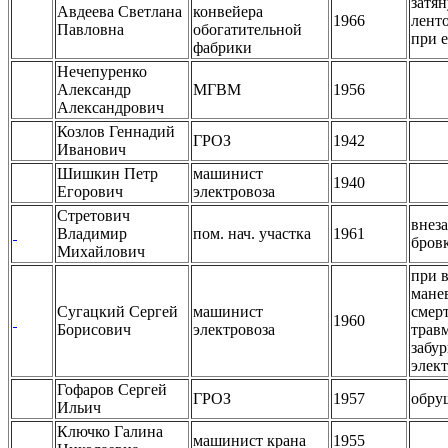
затян
Авдеева Светлана
конвейера
1966
лент
Павловна
обогатительной
при е
фабрики
Нечепуренко
Александр
МГВМ
1956
Александрович
Козлов Геннадий
ГРОЗ
1942
Иванович
Шишкин Петр
машинист
1940
Егорович
электровоза
Стретович
внез
Владимир
пом. нач. участка
1961
бров
Михайлович
при 
мане
Сугацкий Сергей
машинист
смер
1960
Борисович
электровоза
трав
забу
элек
Гофаров Сергей
ГРОЗ
1957
обру
Ильич
Ключко Галина
машинист крана
1955