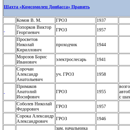
Шахта «Комсомолец Донбасса»
Править
Комов В. М.
ГРОЗ
1937
Топорков Виктор
ГРОЗ
1957
Георгиевич
Просветов
Николай
проходчик
1944
Кириллович
Морозов Борис
электрослесарь
1941
Иванович
Сорочан
Александр
уч. ГРОЗ
1958
Анатольевич
Примаков
возг
Анатолий
ГРОЗ
1955
автоб
Иосифович
с ша
Соболев Николай
ГРОЗ
1957
Федорович
Сорока Александр
ГРОЗ
1946
Александрович
зам. начальника