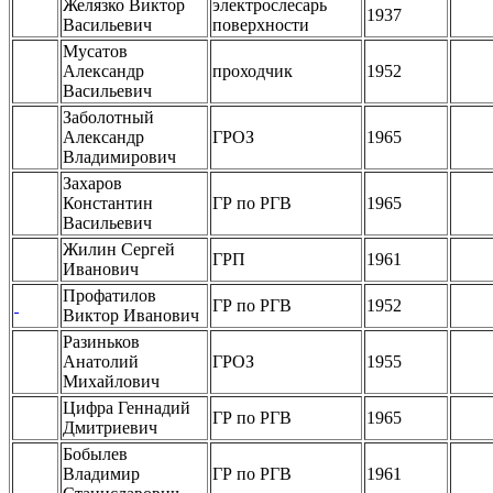
Желязко Виктор
электрослесарь
1937
Васильевич
поверхности
Мусатов
Александр
проходчик
1952
Васильевич
Заболотный
Александр
ГРОЗ
1965
Владимирович
Захаров
Константин
ГР по РГВ
1965
Васильевич
Жилин Сергей
ГРП
1961
Иванович
Профатилов
ГР по РГВ
1952
Виктор Иванович
Разиньков
Анатолий
ГРОЗ
1955
Михайлович
Цифра Геннадий
ГР по РГВ
1965
Дмитриевич
Бобылев
Владимир
ГР по РГВ
1961