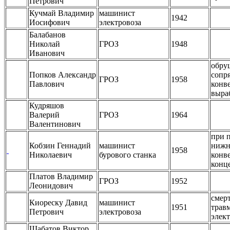
Петрович
Кучмай Владимир
машинист
1942
Иосифович
электровоза
Балабанов
Николай
ГРОЗ
1948
Иванович
обру
Попков Александр
сопр
ГРОЗ
1958
Павлович
конв
выра
Кудряшов
Валерий
ГРОЗ
1964
Валентинович
при 
Кобзин Геннадий
машинист
нижн
1958
Николаевич
бурового станка
конв
конц
Платов Владимир
ГРОЗ
1952
Леонидович
смер
Киореску Давид
машинист
1951
трав
Петрович
электровоза
элек
Шабатов Виктор