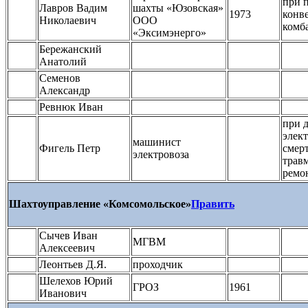
при 
Лавров Вадим
шахты «Юзовская»
1973
конв
Николаевич
ООО
комб
«Эксимэнерго»
Бережанский
Анатолий
Семенов
Александр
Ревнюк Иван
при 
элек
машинист
Фигель Петр
смер
электровоза
трав
ремо
Шахтоуправление «Комсомольское»
Править
Сычев Иван
МГВМ
Алексеевич
Леонтьев Д.Я.
проходчик
Шелехов Юрий
ГРОЗ
1961
Иванович