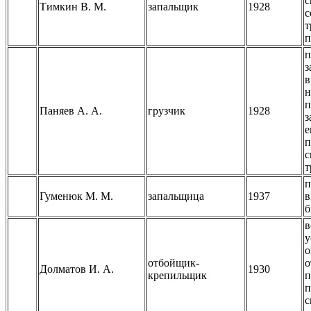
с
Тимкин В. М.
запальщик
1928
с
т
п
п
з
в
н
п
Паняев А. А.
грузчик
1928
з
е
п
с
т
п
Гуменюк М. М.
запальщица
1937
в
б
в
у
о
отбойщик-
о
Долматов И. А.
1930
крепильщик
п
п
с