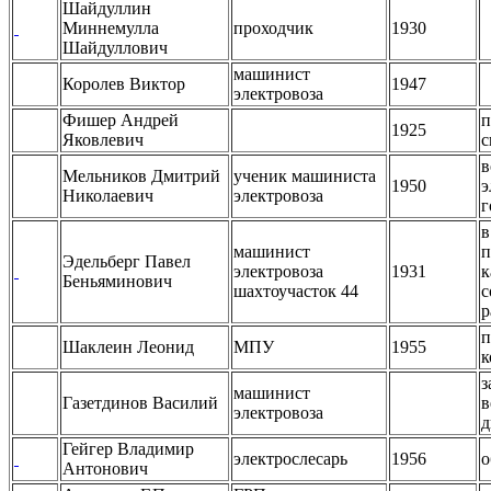
Шайдуллин
Миннемулла
проходчик
1930
Шайдуллович
машинист
Королев Виктор
1947
электровоза
Фишер Андрей
п
1925
Яковлевич
с
в
Мельников Дмитрий
ученик машиниста
1950
э
Николаевич
электровоза
г
в
машинист
п
Эдельберг Павел
электровоза
1931
к
Беньяминович
шахтоучасток 44
с
р
п
Шаклеин Леонид
МПУ
1955
к
з
машинист
Газетдинов Василий
в
электровоза
д
Гейгер Владимир
электрослесарь
1956
о
Антонович