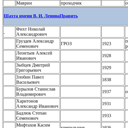
Маврин
проходчик
о
Шахта имени В. И. Ленина
Править
Фихт Николай
Александрович
Груздев Александр
п
ГРОЗ
1923
Семенович
р
Леонтьев Алексей
1928
Иванович
Зыбцев Дмитрий
1929
Григорьевич
Злобин Павел
1838
Васильевич
Бурылов Станислав
1937
о
Владимирович
Харитонов
1931
Александр Иванович
Бадлюк Степан
1933
Семенович
Мифтахов Касим
крепильщик
1926