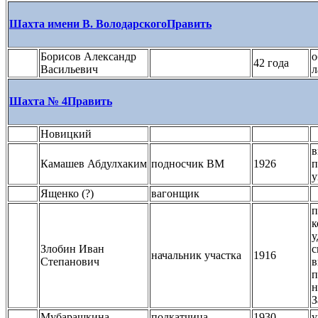
Шахта имени В. Володарского
Править
Борисов Александр
о
42 года
Васильевич
л
Шахта № 4
Править
Новицкий
в
Камашев Абдулхаким
подносчик ВМ
1926
п
у
Ященко (?)
вагонщик
п
к
у
Злобин Иван
с
начальник участка
1916
Степанович
в
п
н
З
Мубарашкина
подкатчица
1930
у