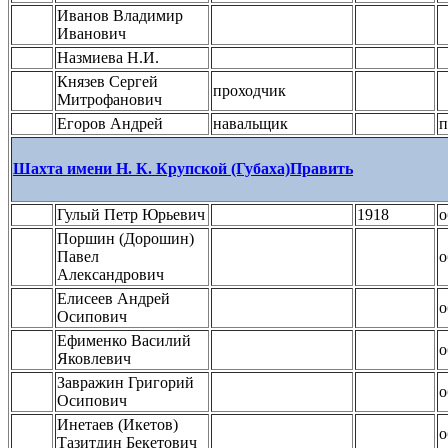
Иванов Владимир
Иванович
Назмиева Н.И.
Князев Сергей
проходчик
Митрофанович
Егоров Андрей
навальщик
п
Шахта имени Н. К. Крупской (Губаха)
Править
Гулый Петр Юрьевич
1918
о
Поршин (Дорошин)
Павел
о
Александрович
Елисеев Андрей
о
Осипович
Ефименко Василий
о
Яковлевич
Завражин Григорий
о
Осипович
Инетаев (Икетов)
о
Тазитдин Бекетович