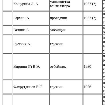
машинистка
Кошурина Л. А.
1933 (?)
е
вентилятора
у
п
Бармин А.
проходчик
1932 (?)
с
т
в
Вяткин А.
забойщик
б
о
и
Русских А.
грузчик
в
у
п
р
п
Виринщ (?) В.Э.
отбойщик
1930
с
с
т
п
Фахрутдинов Р. С.
грузчик
1926
з
г
п
в