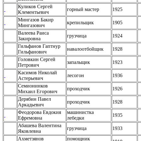
Куликов Сергей
горный мастер
1925
Клементьевич
Мингазов Бакир
крепильщик
1905
Мингазович
Валеева Раиса
грузчица
1924
Закировна
Гильфанов Гаптнур
навалоотбойщик
1928
Гильфанович
Головкин Сергей
запальщик
1923
Петрович
Касимов Николай
лесогон
1936
Астерьевич
Семионинков
проходчик
1926
Михаил Егорович
Дерябин Павел
проходчик
1928
Аркадьевич
Феодорова Евдокия
машинистка
1935
Ефремовна
лебедки
Абашева Валентина
грузчица
1933
Яковлевна
Ахметзянов
помощник