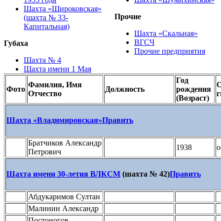
Шахта «Широковская»
Прочие
(шахта № 33-
Капитальная)
Шахта «Скальная»
ВГСЧ
Губаха
Прочие предприятия
Шахта № 4
Шахта имени 1 Мая
Год
Фамилия, Имя
О
Фото
Должность
рождения
Отчество
г
(Возраст)
Шахта «Владимировская»
Править
Братчиков Александр
1938
о
Петрович
Шахта имени 30-летия ВЛКСМ
(шахта № 42)
Править
Абдукаримов Султан
Малинин Александр
Постоногов