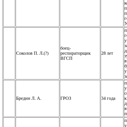
к
п
п
г
У
п
г
у
з
боец-
д
Соколов П. Л.(?)
респираторщик
28 лет
з
ВГСП
в
б
у
з
п
у
с
Бредин Л. А.
ГРОЗ
34 года
к
д
в
п
п
у