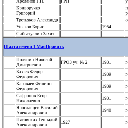
Арсланов Г.П.
ГРП
у
Криворучко
п
Григорий
р
Третьяков Александр
о
Ушаков Борис
1954
Сибгатуллин Захит
Шахта имени 1 Мая
Править
Полянин Николай
ГРОЗ уч. № 2
1931
г
Дмитриевич
Базаев Федор
1939
г
Федорович
Караваев Филипп
1939
г
Федорович
Сафронов Егор
1931
г
Николаевич
Ярославцев Василий
1940
г
Александрович
Пятовских Геннадий
1927
г
Александрович