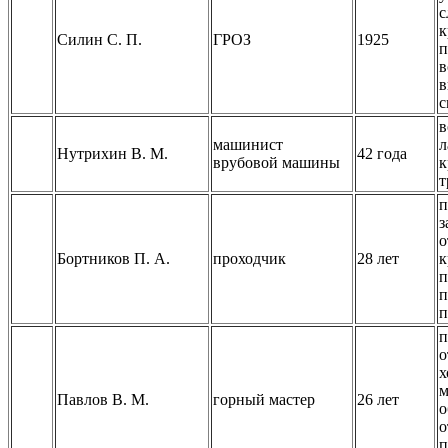
с
к
Силин С. П.
ГРОЗ
1925
п
в
в
с
в
машинист
л
Нутрихин В. М.
42 года
врубовой машины
к
т
п
з
о
Бортников П. А.
проходчик
28 лет
к
п
п
п
п
о
х
м
Павлов В. М.
горный мастер
26 лет
о
о
п