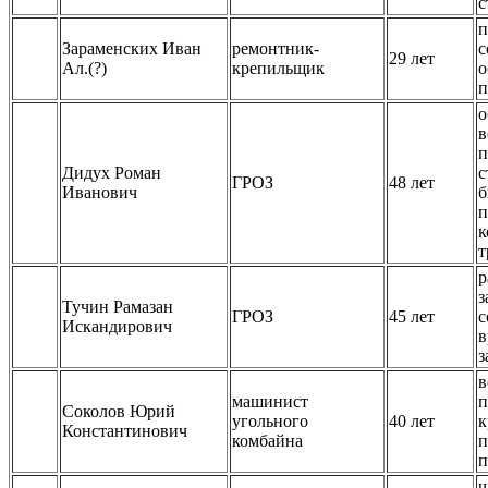
с
п
Зараменских Иван
ремонтник-
с
29 лет
Ал.(?)
крепильщик
о
п
о
в
п
Дидух Роман
с
ГРОЗ
48 лет
Иванович
б
п
к
т
р
з
Тучин Рамазан
ГРОЗ
45 лет
с
Искандирович
в
з
в
машинист
п
Соколов Юрий
угольного
40 лет
к
Константинович
комбайна
п
п
ш