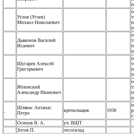
п
о
Углов (Углев)
т
Михаил Николаевич
п
п
о
Дьяконов Василий
т
Исаевич
п
п
о
Шугарев Алексей
т
Григорьевич
п
п
о
Яблонский
т
Александр Иванович
п
п
п
Шлявас Антанас
крепильщик
1930
р
Петро
с
Осипов В. А.
уч. ВШТ
Зотов П.
лесосклад