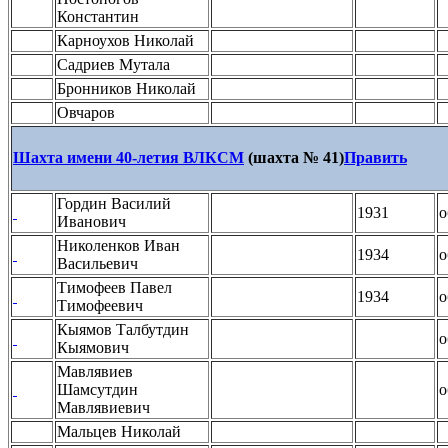
Константин
Карноухов Николай
Садриев Мутала
Бронников Николай
Овчаров
Шахта имени 40-летия ВЛКСМ
(шахта № 41)
Править
Гордин Василий
1931
о
Иванович
Николенков Иван
1934
о
Васильевич
Тимофеев Павел
1934
о
Тимофеевич
Кыямов Талбутдин
о
Кыямович
Мавлявиев
Шамсутдин
о
Мавлявиевич
Мальцев Николай