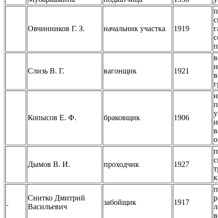
п
с
Овчинников Г. З.
начальник участка
1919
г
с
п
в
н
Слизь В. Г.
вагонщик
1921
в
г
н
п
у
Копысов Е. Ф.
браковщик
1906
и
в
о
п
с
Дымов В. И.
проходчик
1927
т
к
п
Снитко Дмитрий
р
забойщик
1917
Васильевич
л
в