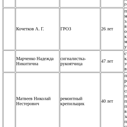
г
п
м
э
в
Кочетков А. Г.
ГРОЗ
26 лет
о
к
м
у
с
Марченко Надежда
сигналистка-
к
47 лет
Никитична
рукоятчица
э
в
п
р
г
с
п
Матвеев Николай
ремонтный
40 лет
п
Нестерович
крепильщик
п
в
з
п
с