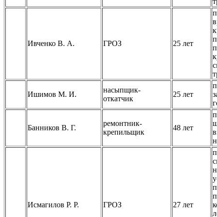
т
п
в
к
п
Ивченко В. А.
ГРОЗ
25 лет
п
к
с
т
п
насыпщик-
Ишимов М. И.
25 лет
з
откатчик
г
п
ремонтник-
ш
Банников В. Г.
48 лет
крепильщик
в
н
п
с
н
у
п
п
Исмагилов Р. Р.
ГРОЗ
27 лет
к
л