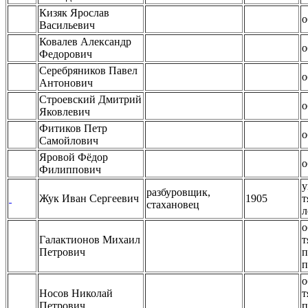
Кизяк Ярослав
о
Васильевич
Ковалев Александр
о
Федорович
Серебряников Павел
о
Антонович
Строевский Дмитрий
о
Яковлевич
Фитиков Петр
о
Самойлович
Яровой Фёдор
о
Филиппович
у
разбуровщик,
Жук Иван Сергеевич
1905
т
стахановец
л
о
Галактионов Михаил
т
Петрович
п
п
о
Носов Николай
т
Петрович
п