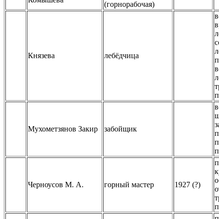
(горнорабочая)
в
в
л
с
л
Князева
лебёдчица
п
в
л
т
п
в
ш
з
Мухометзянов Закир
забойщик
п
п
п
п
к
о
Черноусов М. А.
горный мастер
1927 (?)
о
т
п
п