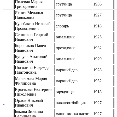
Полевая Мария
грузчица
1936
Григорьевна
Ягнич Меланья
грузчица
1927
Паньковна
Кулебакин Николай
слесарь
1918
Прокопьевич
Сенников Георгий
запальщик
1925
Иванович
Боровиков Павел
проходчик
1932
Иванович
Бушуев Анатолий
запальщик
1929
Иванович
Погодина Надежда
маркшейдер
1928
Платоновна
Маначкова Мария
маркшейдер
1932
Филиповна
Крючкова Екатерина
зарядчица
1918
Николаевна
Орлов Николай
навалоотбойщик
1927
Иванович
Бякова Зинаида
машинистка насоса
1927
Васильевна