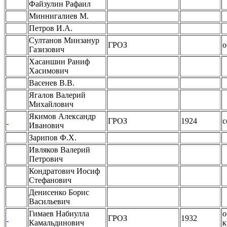
Файзулин Рафаил
Миннигалиев М.
Петров И.А.
Султанов Минзанур
ГРОЗ
о
Газизович
Хасаншин Раниф
Хасимович
Васенев В.В.
Ягалов Валерий
Михайлович
Якимов Александр
ГРОЗ
1924
с
Иванович
Зарипов Ф.Х.
Ивляков Валерий
Петрович
Кондратович Иосиф
Стефанович
Денисенко Борис
Васильевич
Гимаев Набиулла
о
ГРОЗ
1932
Камальдинович
к