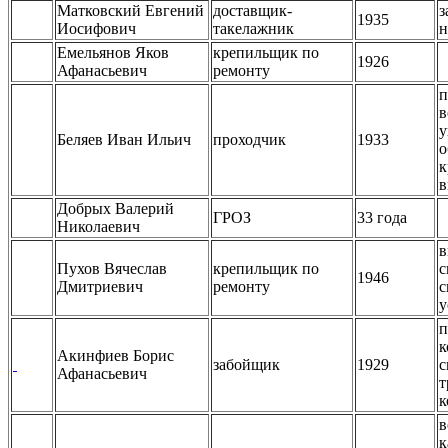
Матковский Евгений
доставщик-
з
1935
Иосифович
такелажник
н
Емельянов Яков
крепильщик по
1926
Афанасьевич
ремонту
п
в
у
Беляев Иван Ильич
проходчик
1933
о
к
в
Добрых Валерий
ГРОЗ
33 года
Николаевич
в
Пухов Вячеслав
крепильщик по
с
1946
Дмитриевич
ремонту
с
у
п
к
Акинфиев Борис
забойщик
1929
с
Афанасьевич
т
к
в
к