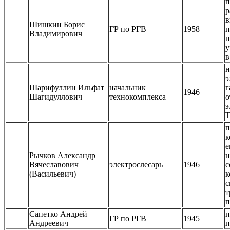
п
р
в
Шишкин Борис
ГР по РГВ
1958
п
Владимирович
п
у
в
н
э
Шарифуллин Ильфат
начальник
г
1946
Шагидуллович
технокомплекса
о
э
Т
п
к
е
Рычков Александр
н
Вячеславович
электрослесарь
1946
с
(Васильевич)
к
с
т
п
Сапетко Андрей
п
ГР по РГВ
1945
Андреевич
п