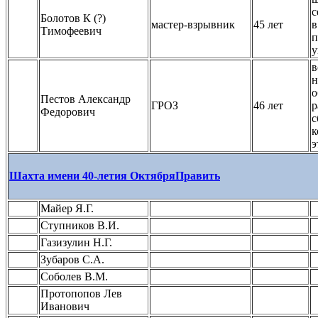
с
Болотов К (?)
мастер-взрывник
45 лет
в
Тимофеевич
п
у
в
н
о
Пестов Александр
ГРОЗ
46 лет
р
Федорович
с
к
э
Шахта имени 40-летия Октября
Править
Майер Я.Г.
Ступников В.И.
Газизулин Н.Г.
Зубаров С.А.
Соболев В.М.
Протопопов Лев
Иванович