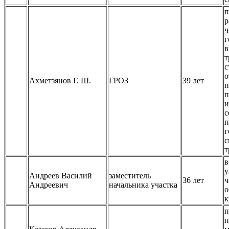
п
р
ч
г
в
т
с
о
Ахметзянов Г. Ш.
ГРОЗ
39 лет
п
п
и
с
п
г
с
т
в
у
Андреев Василий
заместитель
36 лет
ч
Андреевич
начальника участка
о
к
п
п