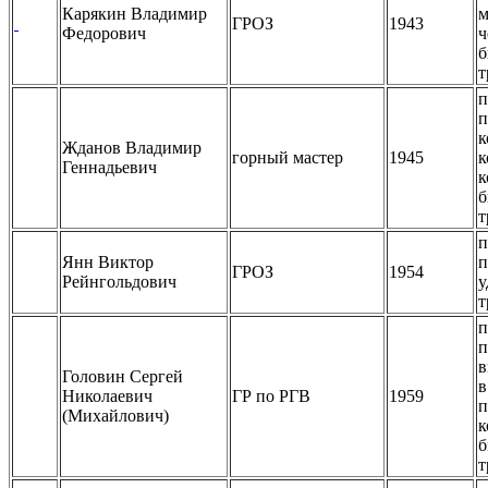
Карякин Владимир
м
ГРОЗ
1943
Федорович
ч
б
т
п
п
к
Жданов Владимир
горный мастер
1945
к
Геннадьевич
к
б
т
п
Янн Виктор
п
ГРОЗ
1954
Рейнгольдович
у
т
п
п
в
Головин Сергей
в
Николаевич
ГР по РГВ
1959
п
(Михайлович)
к
б
т