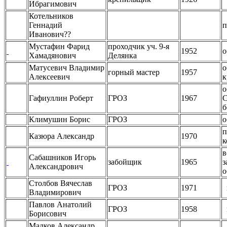
Ибрагимович
Котельников
Геннадий
п
Иванович??
Мустафин Фарид
проходчик уч. 9-я
1952
о
Хамадянович
Делянка
Матусевич Владимир
о
горный мастер
1957
Алексеевич
к
о
Гафиуллин Роберт
ГРОЗ
1967
С
б
Климушин Борис
ГРОЗ
о
п
Казюра Александр
1970
к
в
Сабашников Игорь
забойщик
1965
з
Александрович
о
Столбов Вячеслав
ГРОЗ
1971
в
Владимирович
Павлов Анатолий
ГРОЗ
1958
в
Борисович
Малков Александр