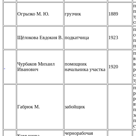
п
п
Огрызко М. Ю.
грузчик
1889
т
с
п
с
Щёлокова Евдокия В.
подкатчица
1923
п
п
п
в
Чурбаков Михаил
помощник
в
1920
Иванович
начальника участка
р
с
т
п
р
р
в
Габрюк М.
забойщик
п
з
п
с
чернорабочая
Комышева