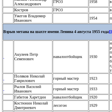
ГРОЗ
1958
в
Александрович
Костров
ГРОЗ
в
Ужегов Владимир
1954
п
Иванович
Взрыв метана на шахте имени Ленина 4 августа 1955 года
П
н
р
п
Акулеев Петр
навалоотбойщик
1930
в
Семенович
б
г
у
Поляков Николай
горный мастер
1923
Гаврилович
Рылов Василий
горный мастер
1933
Иванович
Габитов Харетдин
навалоотбойщик
1920
Костюнин Николай
лесогон
1929
Дмитриевич