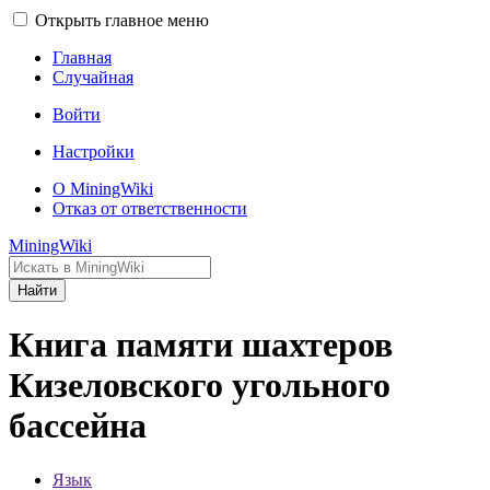
Открыть главное меню
Главная
Случайная
Войти
Настройки
О MiningWiki
Отказ от ответственности
MiningWiki
Найти
Книга памяти шахтеров
Кизеловского угольного
бассейна
Язык