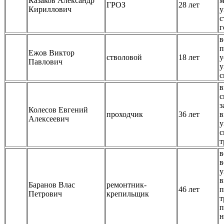
Казаков Александр
м
ГРОЗ
28 лет
Кириллович
у
с
г
в
п
Ежов Виктор
стволовой
18 лет
у
Павлович
у
с
в
с
з
Колесов Евгений
проходчик
36 лет
в
Алексеевич
у
с
т
в
в
у
в
Баранов Влас
ремонтник-
46 лет
п
Петрович
крепильщик
т
п
н