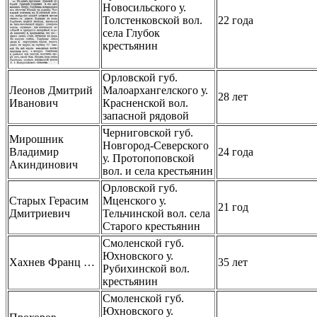
Новосильского у.
Толстенковской вол.
22 года
села Глубок
крестьянин
Орловской губ.
Леонов Дмитрий
Малоархангелского у.
28 лет
Иванович
Красненской вол.
запасной рядовой
Черниговской губ.
Мирошник
Новгород-Северского
Владимир
24 года
у. Протопоповской
Акиндинович
вол. и села крестьянин
Орловской губ.
Старых Герасим
Мценского у.
21 год
Дмитриевич
Тельчинской вол. села
Старого крестьянин
Смоленской губ.
Юхновского у.
Хахнев Франц …
35 лет
Рубихинской вол.
крестьянин
Смоленской губ.
Юхновского у.