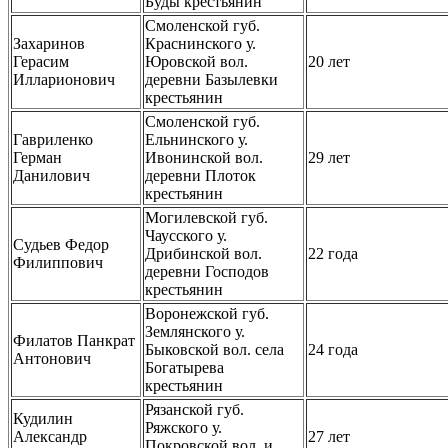
Буды крестьянин
Смоленской губ.
Захаринов
Краснинского у.
Герасим
Юровской вол.
20 лет
Илларионович
деревни Базылевки
крестьянин
Смоленской губ.
Гавриленко
Ельнинского у.
Герман
Ивонинской вол.
29 лет
Данилович
деревни Плоток
крестьянин
Могилевской губ.
Чаусского у.
Судьев Федор
Дрибинской вол.
22 года
Филиппович
деревни Господов
крестьянин
Воронежской губ.
Землянского у.
Филатов Панкрат
Быковской вол. села
24 года
Антонович
Богатырева
крестьянин
Рязанской губ.
Кудилин
Ряжского у.
Александр
27 лет
Покровской вол. и