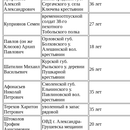
Алексей
Сергачского у. села
36 лет
Александрович
Ключева крестьянин
временноотпускной
солдат 38-го
Куприянов Семен
27 лет
пехотного
Тобольского полка
Орловской губ.
Павлов (он же
Болховского у.
Клюзов) Архип
18 лет
Алешинской вол.
Павлович
крестьянин
Курской губ.
Шатилин Михаил
Рыльского у. деревни
26 лет
Васильевич
Пушкарной
крестьянин
Смоленской губ.
Афонасьев
Ельнинского у.
Николай
35 лет
Павлиновской вол.
Петрович
крестьянин
Терехов Харитон
уволенный в запас
35 лет
Петрович
рядовой
Штоколов
ОВД г. Александра-
Трофим
20 лет
Грушевска мещанин
Анисимович