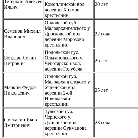
Тетеркин Алексей
Коноплинской вол.
20 лет
Ильич
деревни Холмов
крестьянин
Орловской губ.
Малоархангелского у.
Семенов Михаил
Дросковской вол.
22 года
Иванович
деревни Морозово
крестьянин
Подольской губ.
Бондарь Логин
Ольгапольского у.
26 лет
Петрович
Чеботарской вол.
деревни Голубеча
Орловской губ.
Малоархангелского у.
Маркин Федор
Успенской вол.
25 лет
Николаевич
деревни 2-ой
Николаевки
крестьянин
Тульской губ.
Чернского у.
Смекалин Яков
Дупенской вол.
23 года
Дмитриевич
деревни Сукманова
крестьянин