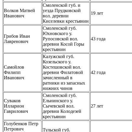
Смоленской губ. и
Волков Матвей
уезда Прудковской
19 лет
Иванович
вол. деревни
Киселевки крестьянин
Смоленской губ.
Юхновского у.
Грибов Иван
Рупосовской вол.
43 года
Лавренович
деревни Косой Горы
крестьянин
Калужской губ.
Козельского у.
Самойлов
Костешовской вол.
Филипп
деревни Филатовой
42 года
Иванович
зачисленный в
ратники из запасных
нижних чинов
Смоленской губ.
Суваков
Ельнинского у.
Илларион
Сычевской вол.
27 лет
Гаврилович
деревни Колодезей
крестьянин
Голубенков Петр
Петрович
Тульской губ.