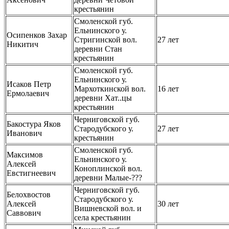
крестьянин
Смоленской губ.
Ельнинского у.
Осипенков Захар
Стригинской вол.
27 лет
Никитич
деревни Стан
крестьянин
Смоленской губ.
Ельнинского у.
Исаков Петр
Мархоткинской вол.
16 лет
Ермолаевич
деревни Хат..цы
крестьянин
Черниговской губ.
Бакостура Яков
Стародубского у.
27 лет
Иванович
крестьянин
Смоленской губ.
Максимов
Ельнинского у.
Алексей
Коноплинской вол.
Евстигнеевич
деревни Малые-???
Черниговской губ.
Белохвостов
Стародубского у.
Алексей
30 лет
Вишневской вол. и
Саввович
села крестьянин