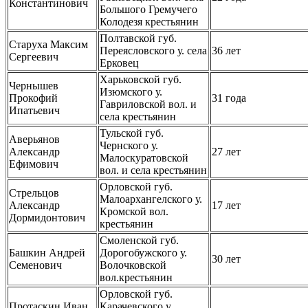
Константинович
Большого Гремучего
Колодезя крестьянин
Полтавской губ.
Старуха Максим
Переясловского у. села
36 лет
Сергеевич
Ерковец
Харьковской губ.
Чернышев
Изюмского у.
Прокофий
31 года
Гавриловской вол. и
Ипатьевич
села крестьянин
Тульской губ.
Аверьянов
Чернского у.
Александр
27 лет
Малоскуратовской
Ефимович
вол. и села крестьянин
Орловской губ.
Стрельцов
Малоархангелского у.
Александр
17 лет
Кромской вол.
Дормидонтович
крестьянин
Смоленской губ.
Башкин Андрей
Дорогобужского у.
30 лет
Семенович
Волочковской
вол.крестьянин
Орловской губ.
Протаскин Иван
Карачевского у.