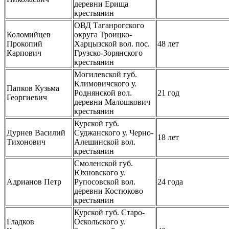
деревни Ерища
крестьянин
ОВД Таганрогского
Коломийцев
округа Троицко-
Прокопий
Харцызской вол. пос.
48 лет
Карпович
Грузско-Зорянского
крестьянин
Могилевской губ.
Климовичского у.
Папков Кузьма
Роднянской вол.
21 год
Георгиевич
деревни Малошкович
крестьянин
Курской губ.
Дурнев Василий
Суджанского у. Черно-
18 лет
Тихонович
Алешинской вол.
крестьянин
Смоленской губ.
Юхновского у.
Адрианов Петр
Рупосовской вол.
24 года
деревни Костюково
крестьянин
Курской губ. Старо-
Гладков
Оскольского у.