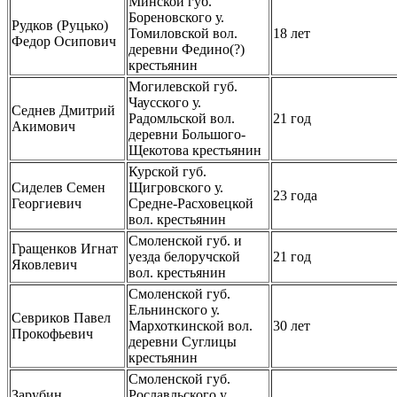
Минской губ.
Бореновского у.
Рудков (Руцько)
Томиловской вол.
18 лет
Федор Осипович
деревни Федино(?)
крестьянин
Могилевской губ.
Чаусского у.
Седнев Дмитрий
Радомльской вол.
21 год
Акимович
деревни Большого-
Щекотова крестьянин
Курской губ.
Сиделев Семен
Щигровского у.
23 года
Георгиевич
Средне-Расховецкой
вол. крестьянин
Смоленской губ. и
Гращенков Игнат
уезда белоручской
21 год
Яковлевич
вол. крестьянин
Смоленской губ.
Ельнинского у.
Севриков Павел
Мархоткинской вол.
30 лет
Прокофьевич
деревни Суглицы
крестьянин
Смоленской губ.
Зарубин
Рославльского у.