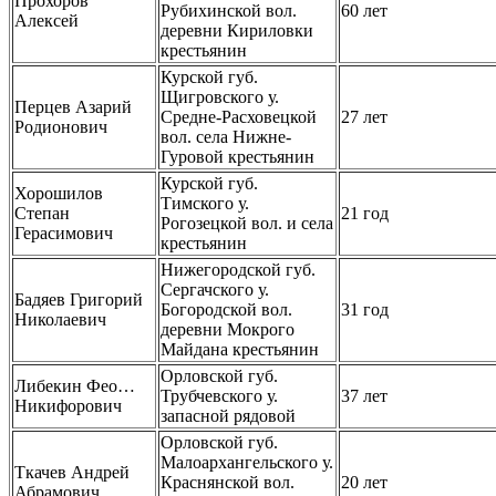
Прохоров
Рубихинской вол.
60 лет
Алексей
деревни Кириловки
крестьянин
Курской губ.
Щигровского у.
Перцев Азарий
Средне-Расховецкой
27 лет
Родионович
вол. села Нижне-
Гуровой крестьянин
Курской губ.
Хорошилов
Тимского у.
Степан
21 год
Рогозецкой вол. и села
Герасимович
крестьянин
Нижегородской губ.
Сергачского у.
Бадяев Григорий
Богородской вол.
31 год
Николаевич
деревни Мокрого
Майдана крестьянин
Орловской губ.
Либекин Фео…
Трубчевского у.
37 лет
Никифорович
запасной рядовой
Орловской губ.
Малоархангельского у.
Ткачев Андрей
Краснянской вол.
20 лет
Абрамович