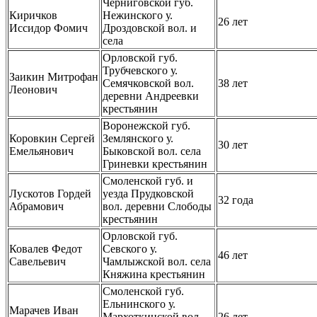
Черниговской губ.
Киричков
Нежинского у.
26 лет
Иссидор Фомич
Дроздовской вол. и
села
Орловской губ.
Трубчевского у.
Заикин Митрофан
Семячковской вол.
38 лет
Леонович
деревни Андреевки
крестьянин
Воронежской губ.
Коровкин Сергей
Землянского у.
30 лет
Емельянович
Быковской вол. села
Гриневки крестьянин
Смоленской губ. и
Лускотов Гордей
уезда Прудковской
32 года
Абрамович
вол. деревни Слободы
крестьянин
Орловской губ.
Ковалев Федот
Севского у.
46 лет
Савельевич
Чамлыжской вол. села
Княжина крестьянин
Смоленской губ.
Ельнинского у.
Марачев Иван
Мархоткинской вол.
26 лет