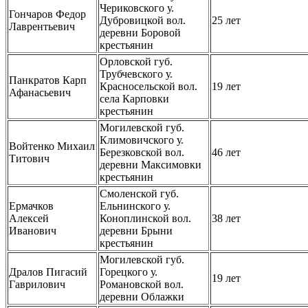
Чериковского у.
Гончаров Федор
Дубровицкой вол.
25 лет
Лаврентьевич
деревни Боровой
крестьянин
Орловской губ.
Трубчевского у.
Панкратов Карп
Красносельской вол.
19 лет
Афанасьевич
села Карповки
крестьянин
Могилевской губ.
Климовичского у.
Войтенко Михаил
Березковской вол.
46 лет
Титович
деревни Максимовки
крестьянин
Смоленской губ.
Ермачков
Ельнинского у.
Алексей
Коноплинской вол.
38 лет
Иванович
деревни Брыни
крестьянин
Могилевской губ.
Дралов Пигасий
Горецкого у.
19 лет
Гаврилович
Романовской вол.
деревни Облажки