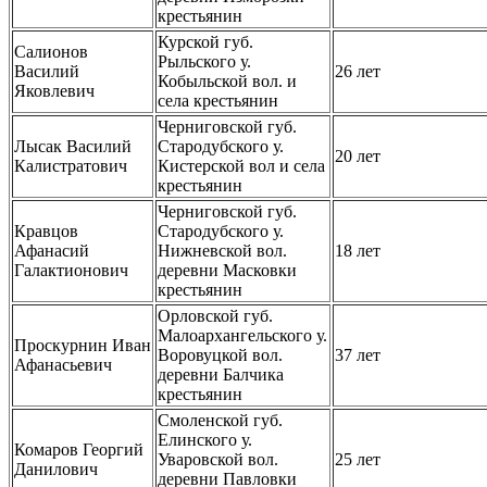
крестьянин
Курской губ.
Салионов
Рыльского у.
Василий
26 лет
Кобыльской вол. и
Яковлевич
села крестьянин
Черниговской губ.
Лысак Василий
Стародубского у.
20 лет
Калистратович
Кистерской вол и села
крестьянин
Черниговской губ.
Кравцов
Стародубского у.
Афанасий
Нижневской вол.
18 лет
Галактионович
деревни Масковки
крестьянин
Орловской губ.
Малоархангельского у.
Проскурнин Иван
Воровуцкой вол.
37 лет
Афанасьевич
деревни Балчика
крестьянин
Смоленской губ.
Елинского у.
Комаров Георгий
Уваровской вол.
25 лет
Данилович
деревни Павловки