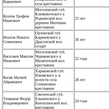
Корнеевич
села крестьянин
Могилевской губ.
Климовичского у.
Козлов Трофим
Роднянской вол.
25 лет
Иванович
деревни Матеевки
крестьянин
Орловской губ.
Ипатов Никита
Карачевского у.
30 лет
Семенович
Драгунской вол.
солдат
Могилевской губ.
Васильев Максим
Чериковского у.
22 года
Иванович
Малятичской вол.
крестьянин
Харьковской губ.
Изюмского у. и
Косяк Матвей
волости села
28 лет
Абрамович
Спевановки
крестьянин
Смоленской губ.
Тимашов Федор
Ельнинского у.
24 года
Владимирович
Коноплинской вол.
крестьянин