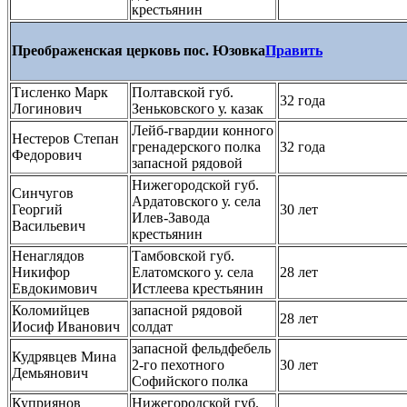
крестьянин
Преображенская церковь пос. Юзовка
Править
Тисленко Марк
Полтавской губ.
32 года
Логинович
Зеньковского у. казак
Лейб-гвардии конного
Нестеров Степан
гренадерского полка
32 года
Федорович
запасной рядовой
Нижегородской губ.
Синчугов
Ардатовского у. села
Георгий
30 лет
Илев-Завода
Васильевич
крестьянин
Ненаглядов
Тамбовской губ.
Никифор
Елатомского у. села
28 лет
Евдокимович
Истлеева крестьянин
Коломийцев
запасной рядовой
28 лет
Иосиф Иванович
солдат
запасной фельдфебель
Кудрявцев Мина
2-го пехотного
30 лет
Демьянович
Софийского полка
Куприянов
Нижегородской губ.