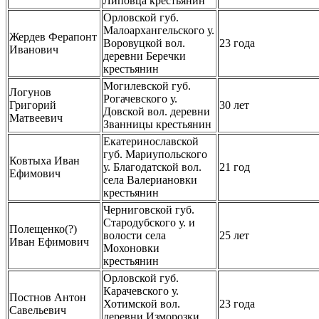
Липовца крестьянин
Орловской губ.
Малоархангельского у.
Жердев Ферапонт
Воровуцкой вол.
23 года
Иванович
деревни Беречки
крестьянин
Могилевской губ.
Логунов
Рогачевского у.
Григорий
30 лет
Довской вол. деревни
Матвеевич
Званницы крестьянин
Екатеринославской
губ. Мариупольского
Ковтыха Иван
у. Благодатской вол.
21 год
Ефимович
села Валериановки
крестьянин
Черниговской губ.
Стародубского у. и
Полещенко(?)
волости села
25 лет
Иван Ефимович
Мохоновки
крестьянин
Орловской губ.
Карачевского у.
Постнов Антон
Хотимской вол.
23 года
Савельевич
деревни Изморозки