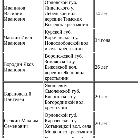
Орловской губ.
Иванилов
Ливенского у.
Василий
Лебедской вол.
14 лет
Иванович
деревни Тимских
Выселок крестьянин
Курской губ.
Чаплин Иван
Корочанского у.
34 года
Иванович
Новослободской вол.
и села крестьянин
Воронежской губ.
Землянского у.
Бородин Яков
Быковской вол.
26 лет
Иванович
деревни Жерновца
крестьянин
Яковлевич
Смоленской губ.
Барановский
Ельнинского у.
20 лет
Пантелей
Богородицкой вол.
крестьянин
Орловской губ.
Сечкин Максим
Карачевского у.
20 лет
Семенович
Хотынецкой вол. села
Мощеного крестьянин