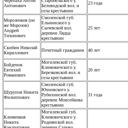
Черепаха Антон
Старобельского у.
23 года
Антонович
Беловодской вол. и
села крестьянин
Смоленской губ.
Морозенков (он
Ельнинского у.
же Морозов)
Сычевской вол.
25 лет
Андрей
деревни Лядца
Тихонович
крестьянин
Скибин Николай
Почетный гражданин
40 лет
Кириллович
Могилевской губ.
Бойденок
Климовичского у.
Евтихий
20 лет
Березковской вол. и
Романович
села крестьянин
Смоленской губ.
Юхновского у.
Шурупов Никита
Рубихинской вол.
31 года
Филиппович
деревни Моисейкова
крестьянин
Могилевской губ.
Клименков
Климовичского у.
Никита
Роднянской вол.
Кондратович
деревни Сурова