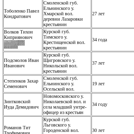
Смоленской губ.
Ельнинского у.
Тоболенко Павел
Хмарской вол.
27 лет
Кондратович
деревни Лазаровки
крестьянин
Курской губ.
Волков Тихон
Тимского у.
Киприянович
34 года
Крестищенской вол.
крестьянин
Курской губ.
Подсмолов Иван
Щигровского у.
37 лет
Иванович
Никольской вол.
крестьянин
Смоленской губ.
Степенков Захар
Ельнинского у.
19 лет
Семенович
Осельской вол.
Новомосковского у.
Зинтковский
Николаевской вол. и
34 году
Иуда Демидович
села младший унтре-
офицер из крестьян
Курской губ.
Льговского у.
Романов Тит
Городенской вол.
30 лет
Трофимович