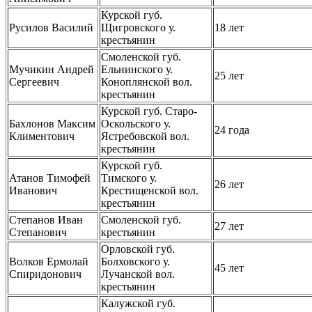
Курской губ.
Русилов Василий
Щигровского у.
18 лет
крестьянин
Смоленской губ.
Мучикин Андрей
Ельнинского у.
25 лет
Сергеевич
Коноплянской вол.
крестьянин
Курской губ. Старо-
Бахлонов Максим
Оскольского у.
24 года
Климентович
Ястребовской вол.
крестьянин
Курской губ.
Атанов Тимофей
Тимского у.
26 лет
Иванович
Крестищенской вол.
крестьянин
Степанов Иван
Смоленской губ.
27 лет
Степанович
крестьянин
Орловской губ.
Волков Ермолай
Болховского у.
45 лет
Спиридонович
Лучанской вол.
крестьянин
Калужской губ.