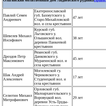
Ольгинский молитвенный дом Лидиевского рудника
Прави
Екатеринославской
Павлий Семен
губ. Бахмутского у.
47 лет
Андреевич
Старо-Михайловской
вол. и села крестьянин
Курской губ.
Льговского у.
Шевелев Михаил
Ольшанской вол.
38 лет
Иосифович
деревни Панкеевой
крестьянин
Рязанской губ.
Дроздов Петр
Данковского у.
45 лет
Максимович
Мураеинской вол. и
села крестьянин
Могилевской гу.
Шак Андрей
Чериковского у.
17 лет
Алексеевич
Студенецкой вол. и
села крестьянин
Орловской губ.
Малоархангельского у.
Селютин Михаил
Воровуцкой вол.
29 лет
Митрофанович
деревни Усть-Труды-