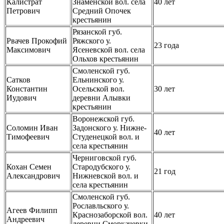
Калистрат
Знаменской вол. села
40 лет
Петрович
Средний Опочек
крестьянин
Рязанской губ.
Рвачев Прокофий
Ряжского у.
23 года
Максимович
Ясеневской вол. села
Ольхов крестьянин
Смоленской губ.
Сатков
Ельнинского у.
Константин
Осельской вол.
30 лет
Иудович
деревни Алывки
крестьянин
Воронежской губ.
Соломин Иван
Задонского у. Нижне-
40 лет
Тимофеевич
Студенецкой вол. и
села крестьянин
Черниговской губ.
Кохан Семен
Стародубского у.
21 год
Александрович
Нижневской вол. и
села крестьянин
Смоленской губ.
Рославльского у.
Агеев Филипп
Краснозаборской вол.
40 лет
Андреевич
деревни Сморкачевки