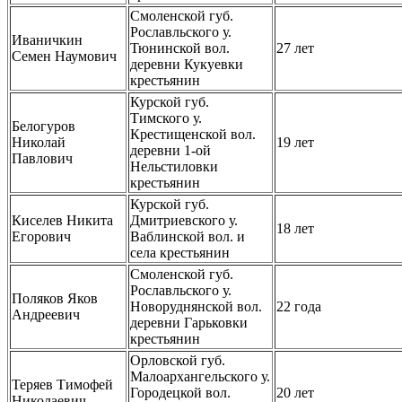
Смоленской губ.
Рославльского у.
Иваничкин
Тюнинской вол.
27 лет
Семен Наумович
деревни Кукуевки
крестьянин
Курской губ.
Тимского у.
Белогуров
Крестищенской вол.
Николай
19 лет
деревни 1-ой
Павлович
Нельстиловки
крестьянин
Курской губ.
Киселев Никита
Дмитриевского у.
18 лет
Егорович
Ваблинской вол. и
села крестьянин
Смоленской губ.
Рославльского у.
Поляков Яков
Новоруднянской вол.
22 года
Андреевич
деревни Гарьковки
крестьянин
Орловской губ.
Малоархангельского у.
Теряев Тимофей
Городецкой вол.
20 лет
Николаевич