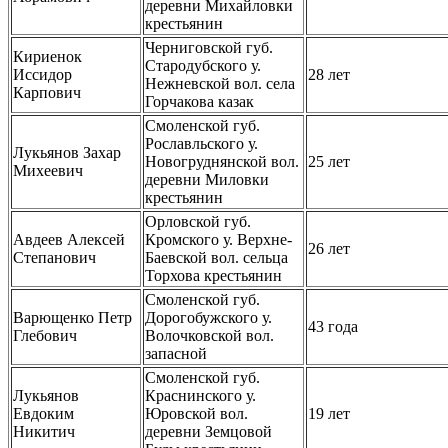
деревни Михайловки
крестьянин
Черниговской губ.
Кириенок
Стародубского у.
Иссидор
28 лет
Нежневской вол. села
Карпович
Горчакова казак
Смоленской губ.
Рославльского у.
Лукьянов Захар
Новогруднянской вол.
25 лет
Михеевич
деревни Миловки
крестьянин
Орловской губ.
Авдеев Алексей
Кромского у. Верхне-
26 лет
Степанович
Баевской вол. сельца
Торхова крестьянин
Смоленской губ.
Варющенко Петр
Дорогобужского у.
43 года
Глебович
Волочковской вол.
запасной
Смоленской губ.
Лукьянов
Краснинского у.
Евдоким
Юровской вол.
19 лет
Никитич
деревни Земцовой