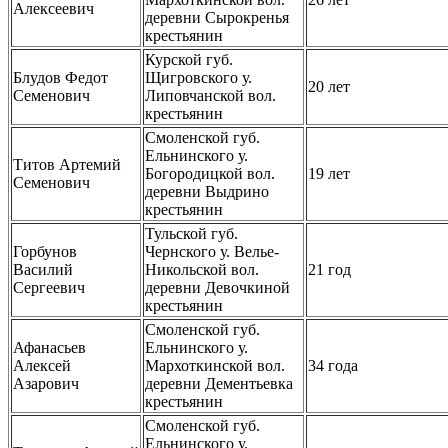
Алексеевич
деревни Сырокренья
крестьянин
Курской губ.
Блудов Федот
Щигровского у.
20 лет
Семенович
Липовчанской вол.
крестьянин
Смоленской губ.
Ельнинского у.
Титов Артемий
Богородицкой вол.
19 лет
Семенович
деревни Выдрино
крестьянин
Тульской губ.
Горбунов
Чернского у. Велье-
Василий
Никольской вол.
21 год
Сергеевич
деревни Девочкиной
крестьянин
Смоленской губ.
Афанасьев
Ельнинского у.
Алексей
Мархоткинской вол.
34 года
Азарович
деревни Дементьевка
крестьянин
Смоленской губ.
Ельнинского у.