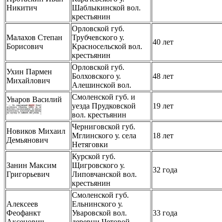
Никитич
Шаблыкинской вол.
крестьянин
Орловской губ.
Малахов Степан
Трубчевского у.
40 лет
Борисович
Красносельской вол.
крестьянин
Орловской губ.
Ухин Пармен
Болховского у.
48 лет
Михайлович
Алешинской вол.
Смоленской губ. и
Уваров Василий
уезда Прудковской
19 лет
вол. крестьянин
Черниговской губ.
Новиков Михаил
Мглинского у. села
18 лет
Демьянович
Нетяговки
Курской губ.
Занин Максим
Щигровского у.
32 года
Григорьевич
Липовчанской вол.
крестьянин
Смоленской губ.
Алексеев
Ельнинского у.
Феофанкт
Уваровской вол.
33 года
Аксенович
деревни Четовой