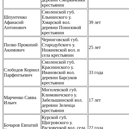
крестьянин
Смоленской губ.
Шпунтенко
Ельнинского у.
Афанасий
Хмарской вол.
39 лет
Антонович
деревни Понизовой
крестьянин
Черниговской губ.
Пилко Прокопий
Стародубского у.
25 лет
Акимович
Нижневской вол. и
села крестьянин
Смоленской губ.
Краснинского у.
Слободов Корнил
Ивановской вол.
33 года
Парфентьевич
деревни Барсуков
крестьянин
Могилевской губ.
Климовичского у.
Марченко Савва
Забелышинской вол.
17 лет
Ильич
деревни Зеленца
крестьянин
Курской губ.
Щигровского у.
Бочаров Евпатий
Расховецкой вол. села
22 года