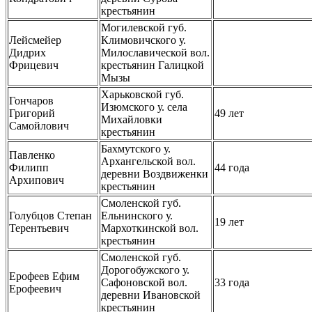
крестьянин
Могилевской губ.
Лейсмейер
Климовичского у.
Дидрих
Милославической вол.
Фрицевич
крестьянин Галицкой
Мызы
Харьковской губ.
Гончаров
Изюмского у. села
Григорий
49 лет
Михайловки
Самойлович
крестьянин
Бахмутского у.
Павленко
Архангельской вол.
Филипп
44 года
деревни Воздвиженки
Архипович
крестьянин
Смоленской губ.
Голубцов Степан
Ельнинского у.
19 лет
Терентьевич
Мархоткинской вол.
крестьянин
Смоленской губ.
Дорогобужского у.
Ерофеев Ефим
Сафоновской вол.
33 года
Ерофеевич
деревни Ивановской
крестьянин