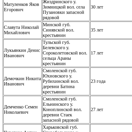
Жиздринского у.
Матуленков Яков
Зимницкой вол. села
30 лет
Егорович
Пузановки запасной
рядовой
Минской губ.
Славута Николай
Синявской вол.
35 лет
Михайлович
крестьянин
Тульской губ.
Белевского у.
Лукьянкин Денис
Сороколетовской вол.
17 лет
Иванович
сельца Араны
крестьянин
Смоленской губ.
Юхновского у.
Демочкин Никита
Рубихинской вол.
23 года
Иванович
деревни Батина
крестьянин
Смоленской губ.
Ельнинского у.
Демченко Семен
Коноплинской вол.
27 лет
Николаевич
деревни Стаек
запасной рядовой
Харьковской губ.