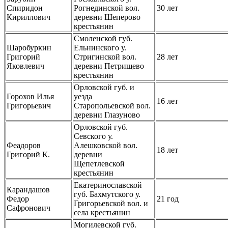
Спиридон
Рогнединской вол.
30 лет
Кириллович
деревни Шеперово
крестьянин
Смоленской губ.
Шаробуркин
Ельнинского у.
Григорий
Стригинской вол.
28 лет
Яковлевич
деревни Петрищево
крестьянин
Орловской губ. и
Горохов Илья
уезда
16 лет
Григорьевич
Старопольевской вол.
деревни Глазуново
Орловской губ.
Севского у.
Феадоров
Алешковской вол.
18 лет
Григорий К.
деревни
Щепетлевской
крестьянин
Екатеринославской
Карандашов
губ. Бахмутского у.
Федор
21 год
Григорьевской вол. и
Сафронович
села крестьянин
Могилевской губ.