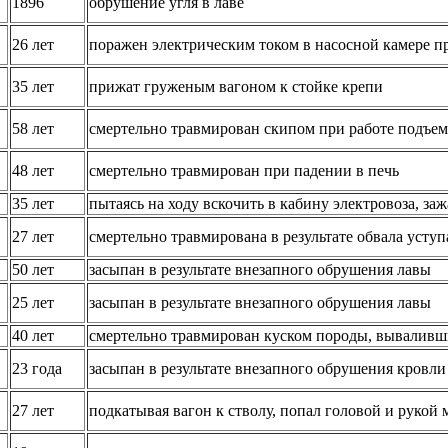
1896
обрушение угля в лаве
26 лет
поражен электрическим током в насосной камере п
35 лет
прижат груженым вагоном к стойке крепи
58 лет
смертельно травмирован скипом при работе подъем
48 лет
смертельно травмирован при падении в печь
35 лет
пытаясь на ходу вскочить в кабину электровоза, за
27 лет
смертельно травмирована в результате обвала уступ
50 лет
засыпан в результате внезапного обрушения лавы
25 лет
засыпан в результате внезапного обрушения лавы
40 лет
смертельно травмирован куском породы, вываливши
23 года
засыпан в результате внезапного обрушения кровли
27 лет
подкатывая вагон к стволу, попал головой и руко