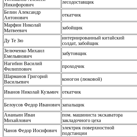
лесодоставщик
Никифорович
Белин Александр
откатчик
Антонович
Марфин Николай
забойщик
Матвеевич
интернированный китайский
Ду Те Зю
солдат, забойщик
Зелюченко Михаил
забутовщик
Емельянович
Нагибин Василий
проходчик
Филиппович
Шарманов Григорий
коногон (люковой)
Васильевич
Иванов Николай Кузьмич
откатчик
Белоусов Федор Иванович
запальщик
Ананьин Иван
пом. машиниста экскаватора
Михайлович
закладочного цеха
электрик поверхностной
Чанов Федор Иосифович
подстанции