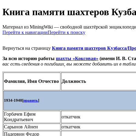
Книга памяти шахтеров Кузб
Материал из MiningWiki — свободной шахтёрской энциклопед
Перейти к навигации
Перейти к поиску
Вернуться на страницу
Книга памяти шахтеров Кузбасса/Пр
За всю историю работы
шахты «Коксовая»
(имени И. В. Ст
вас есть сведения о погибших, вы можете добавить их в табли
Фамилия, Имя Отчество
Должность
1934-1940
[
править
]
Горбачев Ефим
откатчик
Кондратьевич
Сарынов Айнен
откатчик
Падервин Федор