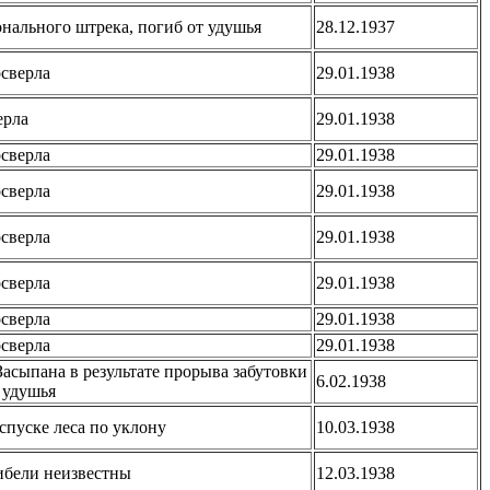
онального штрека, погиб от удушья
28.12.1937
осверла
29.01.1938
ерла
29.01.1938
осверла
29.01.1938
осверла
29.01.1938
осверла
29.01.1938
осверла
29.01.1938
осверла
29.01.1938
осверла
29.01.1938
Засыпана в результате прорыва забутовки
6.02.1938
 удушья
спуске леса по уклону
10.03.1938
гибели неизвестны
12.03.1938