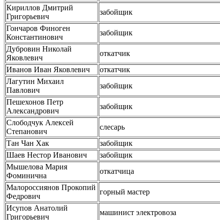
Кириллов Дмитрий
забойщик
Григорьевич
Гончаров Финоген
забойщик
Константинович
Дубровин Николай
откатчик
Яковлевич
Иванов Иван Яковлевич
откатчик
Лагутин Михаил
забойщик
Павлович
Пешехонов Петр
забойщик
Александрович
Слободчук Алексей
слесарь
Степанович
Тан Чан Хак
забойщик
Шаев Нестор Иванович
забойщик
Мышелова Мария
откатчица
Фоминична
Малороссиянов Прокопий
горный мастер
Федрович
Исупов Анатолий
машинист электровоза
Григорьевич