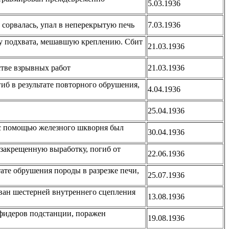
5.03.1936
 сорвалась, упал в неперекрытую печь
7.03.1936
зку подхвата, мешавшую креплению. Сбит
21.03.1936
стве взрывных работ
21.03.1936
иб в результате повторного обрушения,
4.04.1936
25.04.1936
 с помощью железного шкворня был
30.04.1936
закрещенную выработку, погиб от
22.06.1936
ате обрушения породы в разрезке печи,
25.07.1936
ован шестерней внутреннего сцепления
13.08.1936
 фидеров подстанции, поражен
19.08.1936