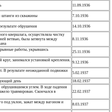
ь
11.09.1936
й штанги из скважины
7.10.1936
 результате обрушения
14.10.1936
ного квершлага, осуществляла чистку
ней ветвью, была затянута между
8.11.1936
вана
взрывные работы, укрывшись
25.11.1936
й круг, занимался установкой крепления.
9.12.1936
от. В результате неожиданной подвижки
5.02.1937
едующий день
18.02.1937
ву обрушившимся углем. В ходе падения
яжело травмирован. Скончался в
22.02.1937
го под уклон, зажат между вагоном и
8.03.1937