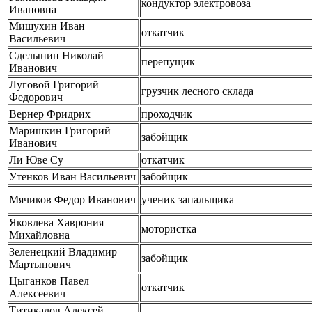
кондуктор электровоза
Ивановна
Мишухин Иван
откатчик
Васильевич
Сделынин Николай
перепущик
Иванович
Луговой Григорий
грузчик лесного склада
Федорович
Вернер Фридрих
проходчик
Маришкин Григорий
забойщик
Иванович
Ли Юве Су
откатчик
Утенков Иван Васильевич
забойщик
Мячиков Федор Иванович
ученик запальщика
Яковлева Хаврония
мотористка
Михайловна
Зеленецкий Владимир
забойщик
Мартынович
Цыганков Павел
откатчик
Алексеевич
Титикалов Алексей