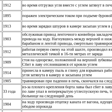
1912
во время отгрузки угля вместе с углем затянут в печ
1895
поражен электрическим током при подъеме бурово
1913
во время зарядки шпуров в камере засыпан углем в
обслуживая привод ленточного конвейера закладоч
1903
привода на ходу. Нагнувшись между верхней и ниж
барабаном и лентой привода, смертельно травмиро
работая первую смену на этой шахте, производил 
1912
металлической тачкой в 16-ти метрах от заряда
стоя на однорезке, положенной на верхний зубковы
1909
Сбит в лаву отслоившимся от кровли углем
принесла в камеру пыль и глину для взрывных раб
1914
угля затянута в камеру и засыпана углем
1905
травмирован при падении в печь, скончался на сл
из-за плохого крепления борта лавы был сбит в ла
33 года
по лаве упал в неперекрытую утлеспускную печь, т
больнице на следующий день
на ходу производя отцепку каната от вагона, идуще
1904
ободом опрокида