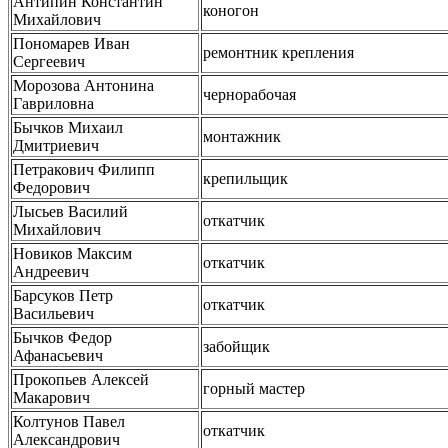
Антипин Константин
коногон
Михайлович
Пономарев Иван
ремонтник крепления
Сергеевич
Морозова Антонина
чернорабочая
Гавриловна
Бычков Михаил
монтажник
Дмитриевич
Петракович Филипп
крепильщик
Федорович
Лысьев Василий
откатчик
Михайлович
Новиков Максим
откатчик
Андреевич
Барсуков Петр
откатчик
Васильевич
Бычков Федор
забойщик
Афанасьевич
Прокопьев Алексей
горный мастер
Макарович
Колтунов Павел
откатчик
Александрович