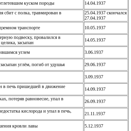
 отлетевшим куском породы
14.04.1937
я сбит с полка, травмирован в
25.04.1937 скончался
27.04.1937
одземном транспорте
10.05.1937
ерную подвеску, провалился в
14.05.1937
 целика, засыпан
шившимся углем
3.06.1937
 засыпан углём, погиб от удушья
29.06.1937
3.09.1937
ен в печь пришедшей в движение
14.09.1937
ах, потеряв равновесие, упал в
26.09.1937
недостатка кислорода и упал в печь,
21.11.1937
ушения кровли лавы
5.12.1937