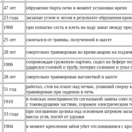
47 лет
обрушение борта печи в момент установки крепи
23 года
засыпан углем и лесом в результате обрушения кро
1906
при попытке сесть в клеть на ходу зажат между пр
25 лет
скончался от травмы, полученной в шахте
28 лет
смертельно травмирован во время аварии на подзе
сопровождая груженую партию, сидел на буфере пер
1906
ударился головой о трубу, потерял сознание и упал 
28 лет
смертельно травмирован вагонеткой в шахте
работал, стоя на плахе над печью, упавший сверху к
51 год
травмирован при падении в печь
в поисках неисправности сигнальной лампы снял п
1910
с токоведущими частями, поражен электрическим т
при погашении целика над основным штреком засы
33 года
массы угля, погиб от удушья
1904
в момент крепления забоя убит отслоившимся с кро