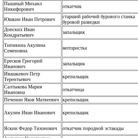
Пышный Михаил
откатчик
Никифорович
старший рабочий бурового станка
Юшкин Иван Петрович
буровой разведки
Донских Иван
запальщик
Кондратьевич
Типикина Акулина
мотористка
Семеновна
Ересков Григорий
запальщик
Иванович
Ивашкевич Петр
крепильщик
Терентьевич
Салтыкова Мария
откатчица
Ивановна
Печенин Яков Матвеевич
крепильщик
Акулин Иван Иванович
крепильщик
Яскин Федор Тихонович
откатчик породной эстакады