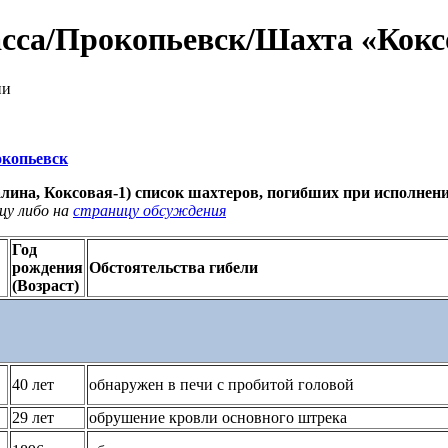
асса/Прокопьевск/Шахта «Кокс
ии
окопьевск
алина, Коксовая-1) список шахтеров, погибших при исполнени
цу либо на
страницу обсуждения
Год
рождения
Обстоятельства гибели
(Возраст)
40 лет
обнаружен в печи с пробитой головой
29 лет
обрушение кровли основного штрека