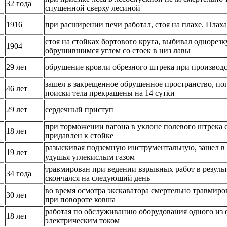
32 года
спущенной сверху лесиной
1916
при расширении печи работал, стоя на плахе. Плаха
стоя на стойках бортового круга, выбивал одноре
1904
обрушившимся углем со стоек в низ лавы
29 лет
обрушение кровли обрезного штрека при производ
зашел в закрещенное обрушенное пространство, пог
46 лет
поиски тела прекращены на 14 сутки
29 лет
сердечный приступ
при торможении вагона в уклоне полевого штрека
18 лет
придавлен к стойке
разыскивая подземную инструментальную, зашел в 
19 лет
удушья углекислым газом
травмирован при ведении взрывных работ в результ
34 года
скончался на следующий день
во время осмотра экскаватора смертельно травмир
30 лет
при повороте ковша
работая по обслуживанию оборудования одного из
18 лет
электрическим током