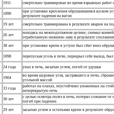
1911
смертельно травмирован во время взрывных работ
при установке крепления обрушившимся куском угл
1890
результате падения на вагон
19 лет
смертельно травмирована в результате аварии на п
находясь на межподэтажном целике, снимал конвей
26 лет
отработанную нижнюю лаву в результате сползания
38 лет
при установке крепи в уступе был сбит вниз обру
1898
перепуская уголь в печи, перекрыл себе выход, был
24 года
упал в печь, засыпан углем, погиб от удушья
во время шуровки угля, застрявшего в печи, сброш
1904
угольной массой
работал на плахах, неустойчиво уложенных на стойк
33 года
неперекрытую печь
с целью осмотра полез в печь, потерял сознание от 
30 лет
погиб при падении
29 лет
засыпан углем и остатками крепи в результате обр