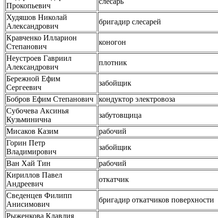
слесарь
Прокопьевич
Худяшов Николай
бригадир слесарей
Александрович
Кравченко Илларион
коногон
Степанович
Неустроев Гавриил
плотник
Александрович
Бережной Ефим
забойщик
Сергеевич
Бобров Ефим Степанович
кондуктор электровоза
Субочева Аксинья
забутовщица
Кузьминична
Мисаков Казим
рабочий
Горин Петр
забойщик
Владимирович
Ван Хай Тин
рабочий
Кириллов Павел
откатчик
Андреевич
Сведенцев Филипп
бригадир откатчиков поверхности
Анисимович
Рыженкова Клавдия