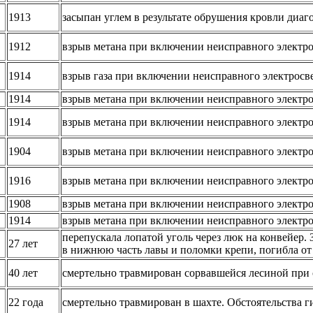
1913
засыпан углем в результате обрушения кровли диаг
1912
взрыв метана при включении неисправного электр
1914
взрыв газа при включении неисправного электросв
1914
взрыв метана при включении неисправного электр
1914
взрыв метана при включении неисправного электр
1904
взрыв метана при включении неисправного электр
1916
взрыв метана при включении неисправного электр
1908
взрыв метана при включении неисправного электр
1914
взрыв метана при включении неисправного электр
перепускала лопатой уголь через люк на конвейер. 
27 лет
в нижнюю часть лавы и поломки крепи, погибла от
40 лет
смертельно травмирован сорвавшейся лесиной при 
22 года
смертельно травмирован в шахте. Обстоятельства 