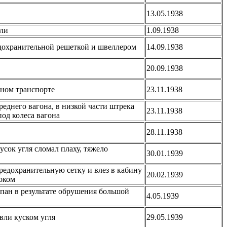
13.05.1938
вли
1.09.1938
едохранительной решеткой и швеллером
14.09.1938
20.09.1938
мном транспорте
23.11.1938
еднего вагона, в низкой части штрека
23.11.1938
под колеса вагона
28.11.1938
усок угля сломал плаху, тяжело
30.01.1939
редохранительную сетку и влез в кабину
20.02.1939
оком
пан в результате обрушения большой
4.05.1939
вли куском угля
29.05.1939