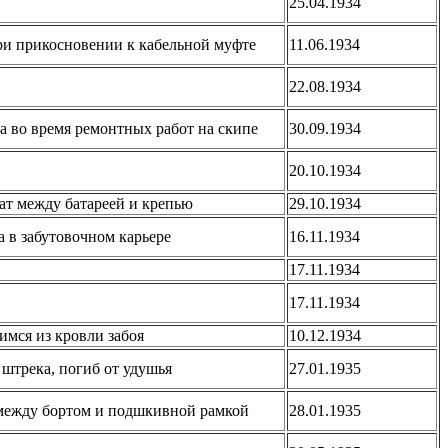
25.04.1934
ри прикосновении к кабельной муфте
11.06.1934
22.08.1934
а во время ремонтных работ на скипе
30.09.1934
20.10.1934
жат между батареей и крепью
29.10.1934
а в забутовочном карьере
16.11.1934
17.11.1934
17.11.1934
мся из кровли забоя
10.12.1934
 штрека, погиб от удушья
27.01.1935
й между бортом и подшкивной рамкой
28.01.1935