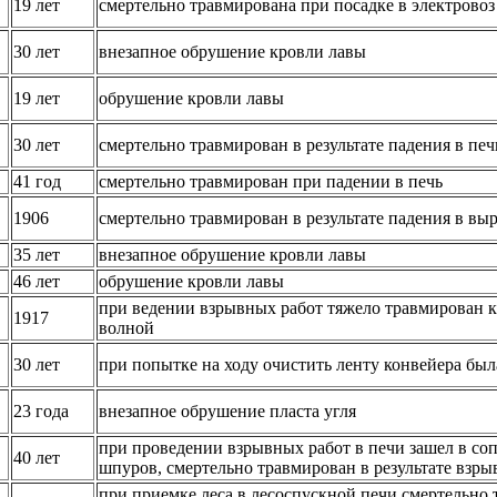
19 лет
смертельно травмирована при посадке в электровоз
30 лет
внезапное обрушение кровли лавы
19 лет
обрушение кровли лавы
30 лет
смертельно травмирован в результате падения в печ
41 год
смертельно травмирован при падении в печь
1906
смертельно травмирован в результате падения в вы
35 лет
внезапное обрушение кровли лавы
46 лет
обрушение кровли лавы
при ведении взрывных работ тяжело травмирован 
1917
волной
30 лет
при попытке на ходу очистить ленту конвейера был
23 года
внезапное обрушение пласта угля
при проведении взрывных работ в печи зашел в со
40 лет
шпуров, смертельно травмирован в результате взры
при приемке леса в лесоспускной печи смертельно