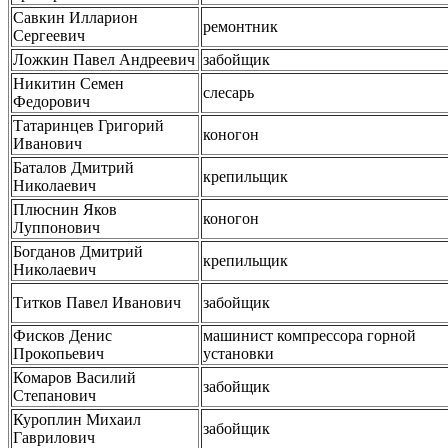
Савкин Илларион
ремонтник
Сергеевич
Ложкин Павел Андреевич
забойщик
Никитин Семен
слесарь
Федорович
Татаринцев Григорий
коногон
Иванович
Баталов Дмитрий
крепильщик
Николаевич
Плюснин Яков
коногон
Луппонович
Богданов Дмитрий
крепильщик
Николаевич
Титков Павел Иванович
забойщик
Фисков Денис
машинист компрессора горной
Прокопьевич
установки
Комаров Василий
забойщик
Степанович
Куроплин Михаил
забойщик
Гаврилович