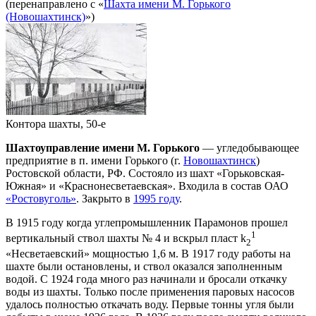
(перенаправлено с «
Шахта имени М. Горького
(Новошахтинск)
»)
Контора шахты, 50-е
Шахтоуправление имени М. Горького
— угледобывающее
предприятие в п. имени Горького (г.
Новошахтинск
)
Ростовской области, РФ. Состояло из шахт «Горьковская-
Южная» и «Краснонесветаевская». Входила в состав ОАО
«Ростовуголь»
. Закрыто в
1995 году
.
В 1915 году когда углепромышленник Парамонов прошел
1
вертикальный ствол шахты № 4 и вскрыл пласт k
2
«Несветаевский» мощностью 1,6 м. В 1917 году работы на
шахте были остановлены, и ствол оказался заполненным
водой. С 1924 года много раз начинали и бросали откачку
воды из шахты. Только после применения паровых насосов
удалось полностью откачать воду. Первые тонны угля были