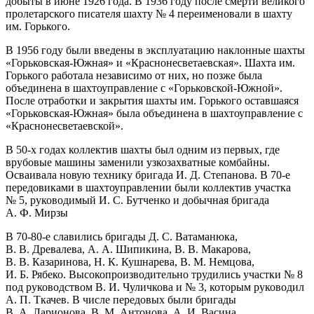
добыты в июне 1926 года. В 1936 году после смерти великого
пролетарского писателя шахту № 4 переименовали в шахту
им. Горького.
В 1956 году были введены в эксплуатацию наклонные шахты
«Горьковская-Южная» и «Краснонесветаевская». Шахта им.
Горького работала независимо от них, но позже была
объединена в шахтоуправление с «Горьковской-Южной».
После отработки и закрытия шахты им. Горького оставшаяся
«Горьковская-Южная» была объединена в шахтоуправление с
«Краснонесветаевской».
В 50-х годах коллектив шахты был одним из первых, где
врубовые машины заменили узкозахватные комбайны.
Осваивала новую технику бригада И. Д. Степанова. В 70-е
передовиками в шахтоуправлении были коллектив участка
№ 5, руководимый И. С. Бутченко и добычная бригада
А. Ф. Мирзы
В 70-80-е славились бригады Д. С. Ватаманюка,
В. В. Древалева, А. А. Шипикина, В. В. Макарова,
В. В. Казаринова, Н. К. Кушнарева, В. М. Немцова,
И. Б. Рябеко. Высокопроизводительно трудились участки № 8
под руководством В. И. Чуличкова и № 3, которым руководил
А. П. Ткачев. В числе передовых были бригады
В. А. Ларионова, В. М. Антонова, А. И. Васина.