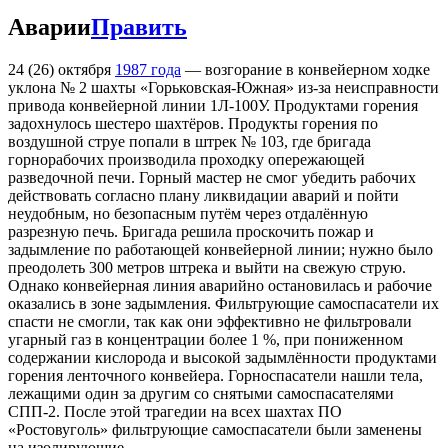
Аварии
Править
24 (26) октября
1987 года
— возгорание в конвейерном ходке
уклона № 2 шахты «Горьковская-Южная» из-за неисправности
привода конвейерной линии 1Л-100У. Продуктами горения
задохнулось шестеро шахтёров. Продукты горения по
воздушной струе попали в штрек № 103, где бригада
горнорабочих производила проходку опережающей
разведочной печи. Горный мастер не смог убедить рабочих
действовать согласно плану ликвидации аварий и пойти
неудобным, но безопасным путём через отдалённую
разрезную печь. Бригада решила проскочить пожар и
задымление по работающей конвейерной линии; нужно было
преодолеть 300 метров штрека и выйти на свежую струю.
Однако конвейерная линия аварийно остановилась и рабочие
оказались в зоне задымления. Фильтрующие самоспасатели их
спасти не смогли, так как они эффективно не фильтровали
угарный газ в концентрации более 1 %, при пониженном
содержании кислорода и высокой задымлённости продуктами
горения ленточного конвейера. Горноспасатели нашли тела,
лежащими один за другим со снятыми самоспасателями
СПП-2. После этой трагедии на всех шахтах ПО
«Ростовуголь» фильтрующие самоспасатели были заменены
на изолирующие.