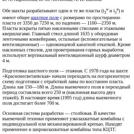
н
в
Обе шахты разрабатывают одни и те же пласты (i
и i
) и
3
3
имеют общее
шахтное поле
с размерами по простиранию
пласта от 3350 до 7250 м, по падению — 1100—2350 м.
Пласты вскрыты пятью наклонными стволами и этажными
квершлагами. Главный ствол длиной 1635 у оборудован
ленточными конвейерами, остальные (вспомогательные и
вентиляционные) — одноконцевой канатной откаткой. Кроме
наклонных стволов, для проветривания горных выработок
используют вертикальный вентиляционный шурф диаметром
4 м.
Подготовка шахтного поля — этажная. С 1978 года на шахте
«Краснонесветаевская» начали переходить на погоризонтную
схему подготовки с отработкой лавы по восстанию пласта.
Длина лав 150—180 м. Длина выемочного поля в переходный
период составляла всего 250 м (наклонная высота двух
этажей). В настоящее время (1995 год) длина выемочного
поля достигает более 700 м.
Основная система разработки — столбовая. В качестве
выемочной техники применяют узкозахватные комбайны с
индивидуальной или механизированной крепью. Находят
применение и широкозахватные комбайны типа КЦТГ.