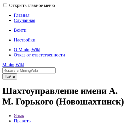
Открыть главное меню
Главная
Случайная
Войти
Настройки
О MiningWiki
Отказ от ответственности
MiningWiki
Найти
Шахтоуправление имени А.
М. Горького (Новошахтинск)
Язык
Править