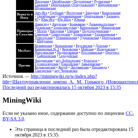
Нагорная
•
Октябрьская
•
Подозерная
•
Рудничная
•
Скальная
•
Центральная (Углеуральский)
•
Широковская
•
Шумихинская
Аяч-Яга
•
Глубокая
•
Восточная
•
Западная
•
Капитальная
Воркута и
•
Октябрьская
•
Промышленная
•
Центральная
•
Хальмер-
Инта
Ю
•
Юнь-Яга
•
Юр-Шор
•
Южная
Авангард
•
Амурская
•
Бошняково
•
Дальневосточная
•
Долинская
•
Горнозаводская
•
Капитальная
•
Макаровская
Приморье
•
Мгачи
•
Нагорная
•
Озёрная
•
Подгородненская
•
и Сахалин
Северная
•
Синегорская
•
Тельновская
•
Тихменевская
•
Углегорская
•
Углекаменская
•
Ударновская
•
Центральная
•
Шебунино
Бельковская
•
Бельцевская
•
Брусянская
•
Донская
•
Каменецкая № 3
•
Козельская
•
Майская
•
Нелидовская
•
Мосбасс
Никулинская
•
Подмосковная
•
Россошинская
•
Прогресс
•
Сафоновская
•
Середейская
Анадырская
•
ш/у Арбагарское
•
Букачача
•
Гусиноозерская
•
Енисейская
•
Завьяловская
•
Прочие
Кадыкчанская
•
Котуй
•
Листвянская
•
Пирамида
•
Сангарская
•
ш/у Черновское
Источник —
http://miningwiki.ru/w/index.php?
title=Шахтоуправление_имени_А._М._Горького_(Новошахтинск
Последний раз редактировалась 15 октября 2023 в 15:35
MiningWiki
Если не указано иное, содержание доступно по лицензии
CC-
BY-SA 3.0
.
Эта страница в последний раз была отредактирована 15
октября 2023 в 15:35.