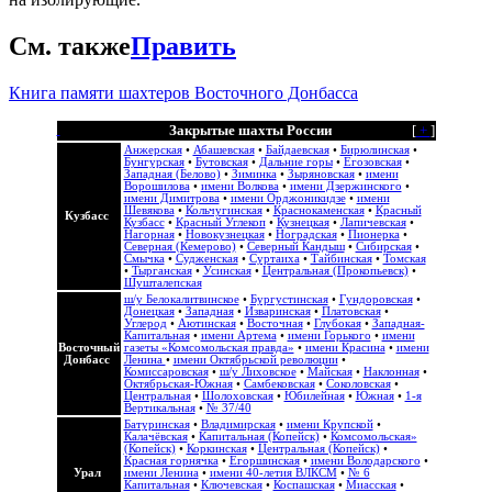
См. также
Править
Книга памяти шахтеров Восточного Донбасса
Закрытые шахты России
[
+
]
Анжерская
•
Абашевская
•
Байдаевская
•
Бирюлинская
•
Бунгурская
•
Бутовская
•
Дальние горы
•
Егозовская
•
Западная (Белово)
•
Зиминка
•
Зыряновская
•
имени
Ворошилова
•
имени Волкова
•
имени Дзержинского
•
имени Димитрова
•
имени Орджоникидзе
•
имени
Шевякова
•
Кольчугинская
•
Краснокаменская
•
Красный
Кузбасс
Кузбасс
•
Красный Углекоп
•
Кузнецкая
•
Лапичевская
•
Нагорная
•
Новокузнецкая
•
Ноградская
•
Пионерка
•
Северная (Кемерово)
•
Северный Кандыш
•
Сибирская
•
Смычка
•
Судженская
•
Суртаиха
•
Тайбинская
•
Томская
•
Тырганская
•
Усинская
•
Центральная (Прокопьевск)
•
Шушталепская
ш/у Белокалитвинское
•
Бургустинская
•
Гундоровская
•
Донецкая
•
Западная
•
Изваринская
•
Платовская
•
Углерод
•
Аютинская
•
Восточная
•
Глубокая
•
Западная-
Капитальная
•
имени Артема
•
имени Горького
•
имени
Восточный
газеты «Комсомольская правда»
•
имени Красина
•
имени
Донбасс
Ленина
•
имени Октябрьской революции
•
Комиссаровская
•
ш/у Лиховское
•
Майская
•
Наклонная
•
Октябрьская-Южная
•
Самбековская
•
Соколовская
•
Центральная
•
Шолоховская
•
Юбилейная
•
Южная
•
1-я
Вертикальная
•
№ 37/40
Батуринская
•
Владимирская
•
имени Крупской
•
Калачёвская
•
Капитальная (Копейск)
•
Комсомольская»
(Копейск)
•
Коркинская
•
Центральная (Копейск)
•
Красная горнячка
•
Егоршинская
•
имени Володарского
•
Урал
имени Ленина
•
имени 40-летия ВЛКСМ
•
№ 6
Капитальная
•
Ключевская
•
Коспашская
•
Миасская
•