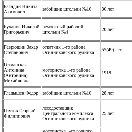
Баяндин Никита
забойщик штольни №10
30 лет
Акимович
Буханов Николай
ремонтный рабочий
20 лет
Григорьевич
штольни №4
Гаврюшин Захар
откатчик 1-го района
55(49) лет
Степанович
Осинниковского рудника
Гетманская
Антонида
мотористка 1-го района
1918
(Антонина)
Осинниковского рудника
Михайловна
Гладышев Федор
забойщик штольни №10
28 лет
лесодоставщик
Гнутов Георгий
Центрального комплекса
25 лет
Филиппович
Осинниковского рудника
мотористка 1-го горного