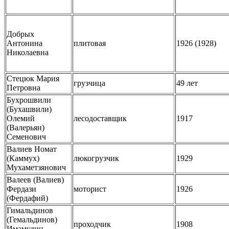
Добрых
Антонина
плитовая
1926 (1928)
Николаевна
Стецюк Мария
грузчица
49 лет
Петровна
Бухрошвили
(Бухашвили)
Олемий
лесодоставщик
1917
(Валерьян)
Семенович
Валиев Номат
(Каммух)
люкогрузчик
1929
Мухаметзянович
Валеев (Валиев)
Фердази
моторист
1926
(Фердафий)
Гимальдинов
(Гемальдинов)
проходчик
1908
Имамудин