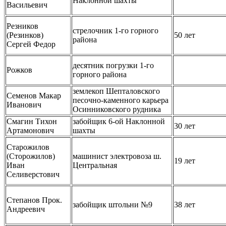
Наклонной шахты
Васильевич
Резников
стрелочник 1-го горного
(Резинков)
50 лет
района
Сергей Федор
десятник погрузки 1-го
Рожков
горного района
землекоп Шепталовского
Семенов Макар
песочно-каменного карьера
Иванович
Осинниковского рудника
Смагин Тихон
забойщик 6-ой Наклонной
30 лет
Артамонович
шахты
Старожилов
(Сторожилов)
машинист электровоза ш.
19 лет
Иван
Центральная
Селиверстович
Степанов Прок.
забойщик штольни №9
38 лет
Андреевич