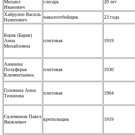
Михаил
слесарь
20 лет
Иванович
Хайрулин Василь
навалоотбойщик
23 года
Назипович
Борак (Барак)
Анна
плитовая
1919
Михайловна
Ананина
Полуферья
плитовая
1930
Климентьевна
Головина Анна
плитовая
1904
Тихонова
Склеминов Павел
крепильщик
1919
Яковлевич