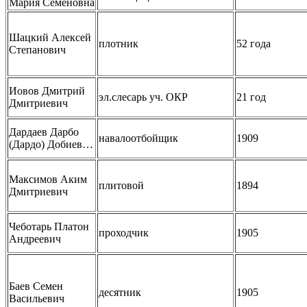
Мария Семеновна
Шацкий Алексей
плотник
52 года
Степанович
Иовов Дмитрий
эл.слесарь уч. ОКР
21 год
Дмитриевич
Дардаев Дарбо
навалоотбойщик
1909
(Дардо) Добиев…
Максимов Аким
плитовой
1894
Дмитриевич
Чеботарь Платон
проходчик
1905
Андреевич
Баев Семен
десятник
1905
Васильевич