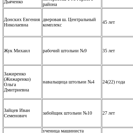
Дьяченко
района
Донских Евгения
дверовая ш. Центральный
45 лет
Николаевна
комплекс
Жук Михаил
рабочий штольни №9
35 лет
Зажиренко
(Жижаренко)
навальщица штольни №4
24(22) года
Ольга
Дмитриевна
Зайцев Иван
забойщик штольни №10
27 лет
Семенович
ученица машиниста