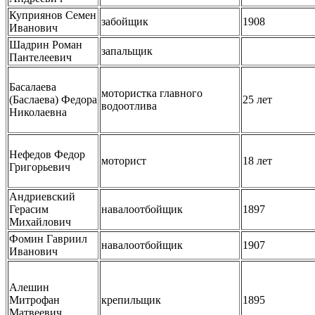
Куприянов Семен
забойщик
1908
Иванович
Шадрин Роман
запальщик
Пантелеевич
Басалаева
мотористка главного
(Баслаева) Федора
25 лет
водоотлива
Николаевна
Нефедов Федор
моторист
18 лет
Григорьевич
Андриевский
Герасим
навалоотбойщик
1897
Михайлович
Фомин Гавриил
навалоотбойщик
1907
Иванович
Алешин
Митрофан
крепильщик
1895
Матвеевич