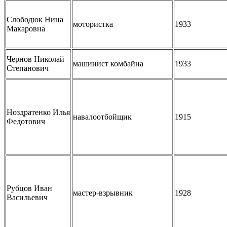
Слободюк Нина
мотористка
1933
Макаровна
Чернов Николай
машинист комбайна
1933
Степанович
Ноздратенко Илья
навалоотбойщик
1915
Федотович
Рубцов Иван
мастер-взрывник
1928
Васильевич