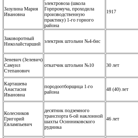
электровоза (школа
Зазулина Мария
Горпромуча, проходила
1917
Ивановна
производственную
практику) 1-го горного
района
Заковоротный
электрик штольни №4-бис
Николайстарший
Зеневич (Зелевич)
Самуил
откатчик штольни №10
30 лет
Степанович
Карташева
породоотборщица 1-го
Анастасия
48 (40) лет
района
Ивановна
десятник подземного
Колесников
транспорта 6-ой наклонной
Григорий
46 лет
шахты Осинниковского
Евлампьевич
рудника