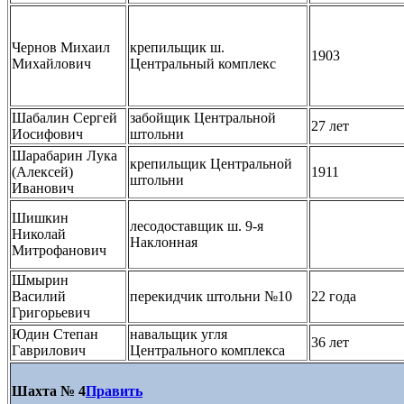
Чернов Михаил
крепильщик ш.
1903
Михайлович
Центральный комплекс
Шабалин Сергей
забойщик Центральной
27 лет
Иосифович
штольни
Шарабарин Лука
крепильщик Центральной
(Алексей)
1911
штольни
Иванович
Шишкин
лесодоставщик ш. 9-я
Николай
Наклонная
Митрофанович
Шмырин
Василий
перекидчик штольни №10
22 года
Григорьевич
Юдин Степан
навальщик угля
36 лет
Гаврилович
Центрального комплекса
Шахта № 4
Править