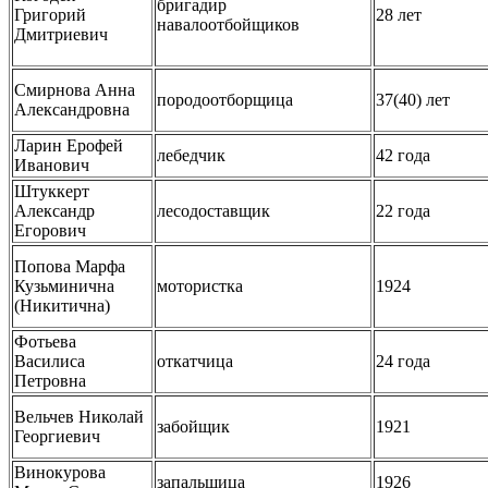
бригадир
Григорий
28 лет
навалоотбойщиков
Дмитриевич
Смирнова Анна
породоотборщица
37(40) лет
Александровна
Ларин Ерофей
лебедчик
42 года
Иванович
Штуккерт
Александр
лесодоставщик
22 года
Егорович
Попова Марфа
Кузьминична
мотористка
1924
(Никитична)
Фотьева
Василиса
откатчица
24 года
Петровна
Вельчев Николай
забойщик
1921
Георгиевич
Винокурова
запальщица
1926