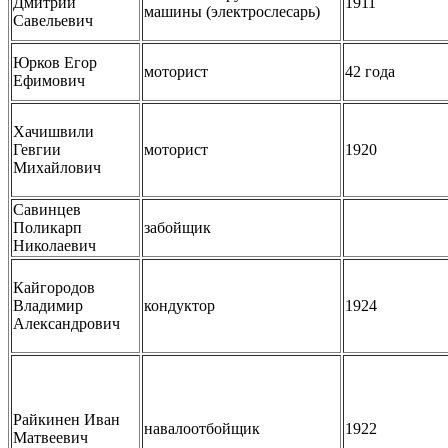
Дмитрий
1911
машины (электрослесарь)
Савельевич
Юрков Егор
моторист
42 года
Ефимович
Хачишвили
Гевгии
моторист
1920
Михайлович
Савинцев
Поликарп
забойщик
Николаевич
Кайгородов
Владимир
кондуктор
1924
Александрович
Райкинен Иван
навалоотбойщик
1922
Матвеевич