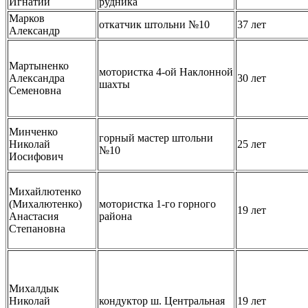
Игнатий
рудника
Марков
откатчик штольни №10
37 лет
Александр
Мартыненко
мотористка 4-ой Наклонной
Александра
30 лет
шахты
Семеновна
Минченко
горный мастер штольни
Николай
25 лет
№10
Иосифович
Михайлютенко
(Михалютенко)
мотористка 1-го горного
19 лет
Анастасия
района
Степановна
Михалдык
Николай
кондуктор ш. Центральная
19 лет