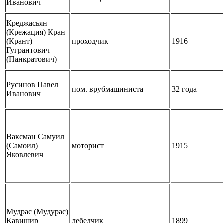
Иванович
Креджасьян
(Крежация) Кран
(Крант)
проходчик
1916
Гугрантович
(Панкратович)
Русинов Павел
пом. врубмашиниста
32 года
Иванович
Ваксман Самуил
(Самоил)
моторист
1915
Яковлевич
Мудрас (Мудурас)
Кавишир
лебедчик
1899