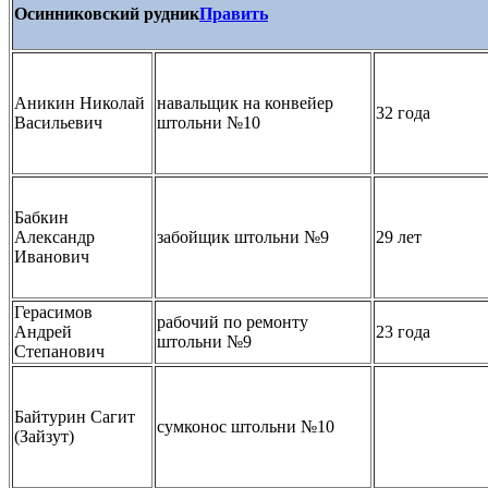
Осинниковский рудник
Править
Аникин Николай
навальщик на конвейер
32 года
Васильевич
штольни №10
Бабкин
Александр
забойщик штольни №9
29 лет
Иванович
Герасимов
рабочий по ремонту
Андрей
23 года
штольни №9
Степанович
Байтурин Сагит
сумконос штольни №10
(Зайзут)