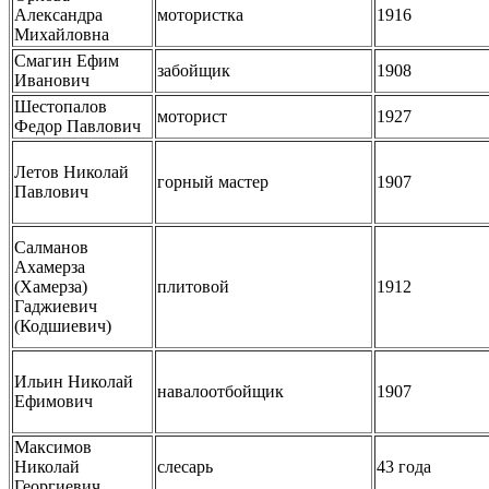
Александра
мотористка
1916
Михайловна
Смагин Ефим
забойщик
1908
Иванович
Шестопалов
моторист
1927
Федор Павлович
Летов Николай
горный мастер
1907
Павлович
Салманов
Ахамерза
(Хамерза)
плитовой
1912
Гаджиевич
(Кодшиевич)
Ильин Николай
навалоотбойщик
1907
Ефимович
Максимов
Николай
слесарь
43 года
Георгиевич