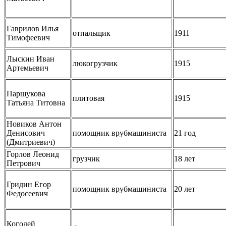
Гаврилов Илья
отпальщик
1911
Тимофеевич
Лыскин Иван
люкогрузчик
1915
Артемьевич
Паршукова
плитовая
1915
Татьяна Титовна
Новиков Антон
Денисович
помощник врубмашиниста
21 год
(Дмитриевич)
Горлов Леонид
грузчик
18 лет
Петрович
Гридин Егор
помощник врубмашиниста
20 лет
Федосеевич
Когодей