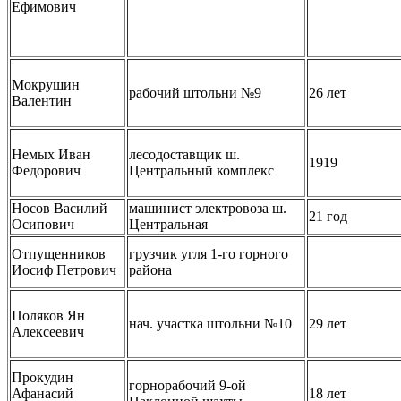
Ефимович
Мокрушин
рабочий штольни №9
26 лет
Валентин
Немых Иван
лесодоставщик ш.
1919
Федорович
Центральный комплекс
Носов Василий
машинист электровоза ш.
21 год
Осипович
Центральная
Отпущенников
грузчик угля 1-го горного
Иосиф Петрович
района
Поляков Ян
нач. участка штольни №10
29 лет
Алексеевич
Прокудин
горнорабочий 9-ой
Афанасий
18 лет