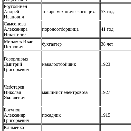
Роугояйнен
Андрей
токарь механического цеха
53 года
Иванович
Самсонова
Александра
породоотборщица
41 год
Никитична
Минаков Иван
бухгалтер
38 лет
Петрович
Говорливых
Дмитрий
навалоотбойщик
1923
Григорьевич
Чеботарев
Николай
машинист электровоза
1927
Яковлевич
Богунов
Александр
посадчик
1915
Григорьевич
Клименко