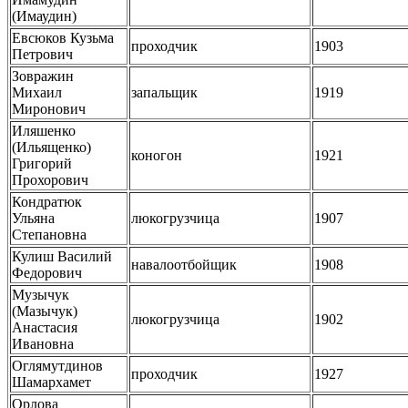
(Имаудин)
Евсюков Кузьма
проходчик
1903
Петрович
Зовражин
Михаил
запальщик
1919
Миронович
Иляшенко
(Ильященко)
коногон
1921
Григорий
Прохорович
Кондратюк
Ульяна
люкогрузчица
1907
Степановна
Кулиш Василий
навалоотбойщик
1908
Федорович
Музычук
(Мазычук)
люкогрузчица
1902
Анастасия
Ивановна
Оглямутдинов
проходчик
1927
Шамархамет
Орлова