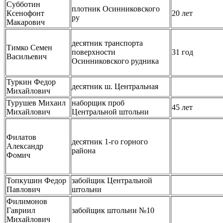
Субботин
плотник Осинниковского
Ксенофонт
20 лет
ру
Макарович
десятник транспорта
Тимко Семен
поверхности
31 год
Васильевич
Осинниковского рудника
Туркин Федор
десятник ш. Центральная
Михайлович
Турушев Михаил
наборщик проб
45 лет
Михайлович
Центральной штольни
Филатов
десятник 1-го горного
Александр
района
Фомич
Топкушин Федор
забойщик Центральной
Павлович
штольни
Филимонов
Гавриил
забойщик штольни №10
Михайлович