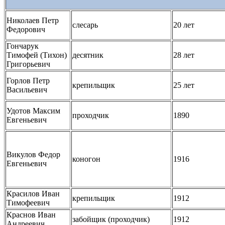
Николаев Петр
слесарь
20 лет
Федорович
Гончарук
Тимофей (Тихон)
десятник
28 лет
Григорьевич
Горлов Петр
крепильщик
25 лет
Васильевич
Удотов Максим
проходчик
1890
Евгеньевич
Викулов Федор
коногон
1916
Евгеньевич
Красилов Иван
крепильщик
1912
Тимофеевич
Краснов Иван
забойщик (проходчик)
1912
Андреевич