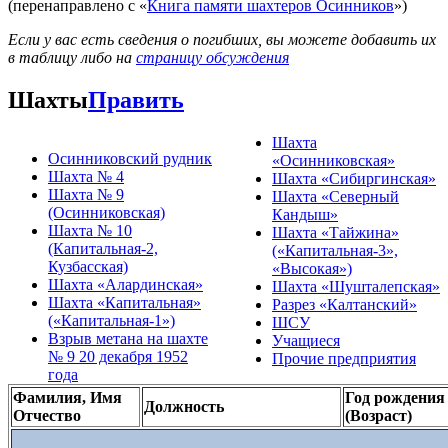
(перенаправлено с «
Книга памяти шахтеров Осинников
»)
Если у вас есть сведения о погибших, вы можете добавить их
в таблицу либо на
страницу обсуждения
Шахты
Править
Шахта
Осинниковский рудник
«Осинниковская»
Шахта № 4
Шахта «Сибиргинская»
Шахта № 9
Шахта «Северный
(Осинниковская)
Кандыш»
Шахта № 10
Шахта «Тайжина»
(Капитальная-2,
(«Капитальная-3»,
Кузбасская)
«Высокая»)
Шахта «Алардинская»
Шахта «Шушталепская»
Шахта «Капитальная»
Разрез «Калтанский»
(«Капитальная-1»)
ШСУ
Взрыв метана на шахте
Учащиеся
№ 9 20 декабря 1952
Прочие предприятия
года
Фамилия, Имя
Год рождения
Должность
Отчество
(Возраст)